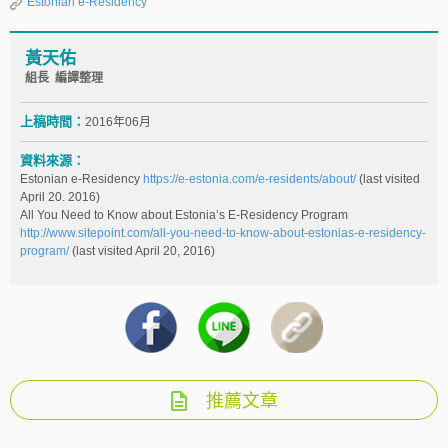
Estonian e-Residency
黃天佑
組長 編譯整理
上稿時間：
2016年06月
資料來源：
Estonian e-Residency
https://e-estonia.com/e-residents/about/
(last visited
April 20. 2016)
All You Need to Know about Estonia’s E-Residency Program
http://www.sitepoint.com/all-you-need-to-know-about-estonias-e-residency-
program/
(last visited April 20, 2016)
推薦文章