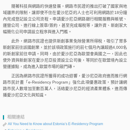
隨著科技與網路的快速發展，網路市民證的推出打破了國家與地
域疆界的限制，讓即使不住在愛沙尼亞的人士也可利用網路於18分鐘
內完成登記設立公司流程。申請愛沙尼亞網路銀行相關服務與帳號、
運營公司、進行線上簽章/簽約，甚至完成報稅等，讓外資、新創家大
幅簡化公司申請設立程序與進入門檻。
此外，網路市民證也提供新創事業免除營業所得稅，吸引了眾多
新創家前往該國創業，並於該項政策施行的前七個月內讓超過4,000名
的新創家前往申請。同時，由於愛沙尼亞為歐盟會員國之一，因此也
使外資與新創家在愛沙尼亞投資設立公司後，等同於在歐盟境內設立
營運據點，成為進入歐盟市場的敲門磚。
正因為網路市民證所獲得的成功迴響，愛沙尼亞政府進而推行網
路市民計畫「e-Residency Program」強化此項優惠政策，預計讓網
路市民人數增加至數百萬人，活絡愛沙尼亞的經濟產業體系，進而傳
播愛沙尼亞文化與知識。
相關連結
All You Need to Know about Estonia’s E-Residency Program