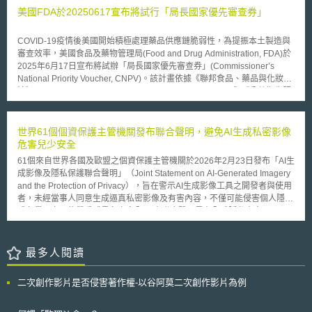
私權和個人資料之保護。 該指引分為三大部分，首先說明指引的目的
美國FDA於20250617宣布將試行「局長國家優先審查券」
與如何使用；第二部分為法律說明，依據歐盟基本權利憲章第8條所保護個
人資料的基本權利，並非絕對之權利，得於符合憲章第52條（1）之規定下
COVID-19疫情後美國開始積極處理藥品供應鏈脆弱性，為提振本土製造與
加以限制，因此涉及處理個人資料的任何擬議措施，應進行比例檢驗；指引
審查效率，美國食品及藥物管理局(Food and Drug Administration, FDA)於
的第三部份則具體說明決策者應如何評估擬議措施之必要性和比例性之兩階
2025年6月17日宣布將試辦「局長國家優先審查券」(Commissioner’s
段檢驗： 必要性檢驗（necessity test） （1） 步驟1：初步對於擬議措施與
National Priority Voucher, CNPV)。該計畫依據《聯邦食品、藥品與化妝品
目的為詳細的事實描述（detailed factual description）。 （2） 步驟2：確
法》(The Federal Food, Drug, and Cosmetic Act, FFDCA)與《公共衛生服
定擬議措施是否限制隱私保護或其他權利。 （3） 步驟3：定義擬議措施之
務法案》(Public Health Service Act, PHSA)授權。CNPV將不同審查分組集
目的（objective of the measure），評估其必要性。 （4） 步驟4：特定領
中處理，並結合資料預先提交機制，力求將一般10-12個月的審查流程壓縮
域的必要性測試，尤其是該措施應有效（effective）且侵害最小（the least
至1-2個月，試辦期為一年，並與現行優先審查及優先審查券(Priority
世界61個個資保護主管機關發布聯合聲明，避免AI生成私密影像
intrusive）。 若前述評估認為符合必要性，則接續比例性檢驗，透過以
Voucher, PRV)機制獨立並行。 內容要點： 1.遴選資格：符合任一「國家優
危害兒少安全
下4步驟評估：  比例性檢驗（proportionality test） （1） 步驟1：評估目
先」標準之廠商 因應公衛危機：如廣效疫苗開發 帶來潛在的創新療法：超
的正當性（legitimacy），擬議措施是否滿足並達到該目的。 （2） 步驟
61個來自世界各國及歐盟之個資保護主管機關於2026年2月23日發布「AI生
越突破性療法認定成效的新型療法 解決未滿足公共衛生需求：如罕病或缺
2：擬議措施對隱私和資料保護基本權的範圍、程度與強度（scope, extent
成影像及隱私保護聯合聲明」（Joint Statement on AI-Generated Imagery
乏療效標準治療之疾病 提升美國供應鏈韌性：如將藥品研發、臨床、生產
and intensity）之影響評估。 （3） 步驟3：繼續進行擬議措施之公平對等
and the Protection of Privacy），旨在警示AI生成影像工具之開發者與使用
遷至美國 提高可負擔性：將美國藥價降至最惠國藥價，或減少下游醫療費
評估（fair balance evaluation）。 （4） 步驟4：分析有關擬議措施比例之
者，未經當事人同意生成逼真私密影像及有害內容，不僅可能侵害個人隱私
用 2.使用與要求： 適用階段：可於申請臨床試驗或申請藥證等階段啟用，
結果。 科技時代的決策者在立法和政策擬定時，面臨的問題愈趨複
或名譽，亦可能嚴重威脅兒少安全。 本聯合聲明是在全球隱私大會
亦可先領「未指名券」保留資格。 文件要求：需提前60天提交完整藥品化
雜，需要全面性評估，擬議措施限制應符合歐盟法規，且具必要性並合於比
（Global Privacy Assembly）國際執法合作工作小組（Internal
學製造與管制(Chemistry, Manufacturing, and Controls, CMC)與仿單預
例，隱私保護更是關鍵，參酌該指引搭配EDPS於2017年發布之「必要性工
Enforcement Cooperation Working Group）協調下所發起。其內容強調AI
審，如遇重大缺件FDA得延長審查期限。 有效性：2年內使用，逾期失效；
具包」（Necessity Toolkit），將使決策者所做出的決策充分保護基本權
生成影像因廣泛融入社群媒體平臺，更易對兒少造成網路霸凌或剝削等潛在
最多人閱讀
不可轉讓，但併購案中可沿用。 CNPV透過團隊同日決策，有望在FDA人力
利。
危害，呼籲開發及使用AI生成內容系統時，應遵循隱私與個資保護規則，並
縮減背景下縮短審查時程。並強調國家利益，可能優先惠及具戰略價值及在
注意未經同意創建私密影像在某些國家可能構成刑事犯罪。 針對AI生成內容
美投資的大型藥廠；對我國優化藥品審查流程與吸引製造投資等目標，亦具
二次創作影片是否侵害著作權-以谷阿莫二次創作影片為例
系統之開發者與使用者，聯合聲明提出下列基本指導原則： （1）實施健全
重要參考價值。
的防護措施，避免濫用個人資料及未經同意生成私密影像或其他描述兒少之
有害內容。 （2）確保透明度，有意義地揭露AI系統之功能、安全措施、可