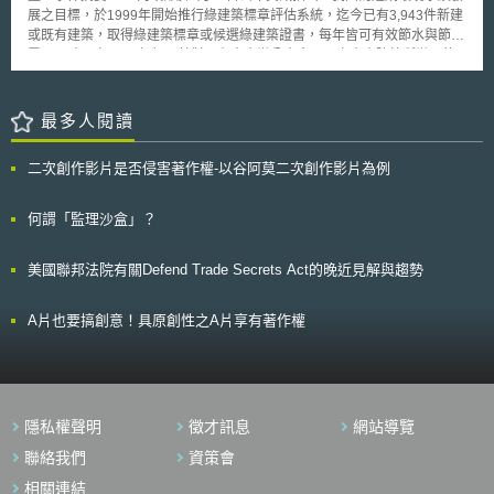
蘭（Rebecca Kaplan）一項聲明中表示：「當多項研究都指出一項新興技
展之目標，於1999年開始推行綠建築標章評估系統，迄今已有3,943件新建
術具有缺陷，且造成寒蟬效應的時候，我們必須站出來」。 卡普蘭並
或既有建築，取得綠建築標章或候選綠建築證書，每年皆可有效節水與節
表示：「建立社區和警察間信任與良好關係以及導正種族偏見是很重要的，
電；同時，自2003年起，針對既有中央辦公廳舍及國立大專院校所辦理的
人臉辨識技術卻反而加深此問題」、「對於隱私權和平等權的保護是最基本
改善翻新，亦具有顯著的節能減碳成果。 貳、重點說明 為因應全球暖
的」，故奧克蘭市通過禁止公部門使用人臉辨識技術的法令，原因如下：
化與氣候變遷問題，我國針對建築部門推動許多兼顧節能減碳與生態保護的
人臉辨識系統所依賴的資料集，具高度不準確性。 對於人臉辨識技術的使
綠建築政策。首先，內政部在1999年針對新建建築之規劃設計，訂定綠建
最多人閱讀
用與共享，尚缺乏標準。 這項技術本身具有侵犯性，如：侵犯個人隱私
築標章評估系統。行政院另於2001年3月核定「綠建築推動方案」，率先實
權。 政府如果濫用該技術所得之資訊，可導致對弱勢族群的迫害。 雖
施對公部門新建及既有建築之綠化工作，內政部並依據該方案實施方針第7
然目前美國僅有三個城市通過政府機關禁止使用人臉辨識技術的法令，但依
二次創作影片是否侵害著作權-以谷阿莫二次創作影片為例
條，推動「綠廳舍暨學校改善補助計畫」。接著，為了強化民間產業投入綠
照目前的發展狀態，其他的城市甚至州在未來也可能會跟進頒布禁令。
建築，行政院再於2008年1月核定「生態城市綠建築推動方案」，依據該方
案實施方針第11條「辦理綠建築更新診斷與改造計畫」，繼續推動既有中央
何謂「監理沙盒」？
辦公廳舍及國立大專院校建築物之改善翻新。此外，為鼓勵民間既有建築參
與綠建築改善，並於100年1月訂定內政部獎勵民間綠建築示範作業要點。
美國聯邦法院有關Defend Trade Secrets Act的晚近見解與趨勢
由上述政策發展可以看出，我國既有建築之改善翻新，乃循公部門先帶
頭示範，再輔以對民間建築給予獎勵補助，與歐美等先進國家政策推動模式
一致。 參、事件評析 根據統計，我國既有建築約佔全國建築總量
A片也要搞創意！具原創性之A片享有著作權
97%，這些早期建造的建築物，於設計規劃之初皆未納入綠建築之概念。因
此，雖然許多既有建築仍舊堪用，但建築本身卻普遍存在著高耗能問題。這
使得推動既有建築進行改善翻新，提升其能源效率，成為一重要議題。而依
內政部公布之資訊，公部門既有建築改善翻新獲得卓越之成效，確實令人欣
喜。然而，公部門既有建築畢竟仍屬少數，故如何推動民間既有建築進行改
隱私權聲明
徵才訊息
網站導覽
善翻新，會是我國落實綠建築政策的關鍵。在此，本文將介紹德國政府之相
關政策，希望能供我國作參考。 在既有建築改善翻新政策中，德國政
聯絡我們
資策會
府同樣先要求公部門建築必須進行改善翻新，以逐年降低其能源消耗量。與
相關連結
此同時，德國政府也認知到有超過75%的既有建築，至今仍未進行改善翻