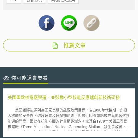
推薦文章
你可能還會想看
美國重啟核電廠興建，並鼓勵小型核能反應爐創新技術研發
美國雖將能源列為國家長期的能源政策目標，自1990年代後期，亦投
入核能的安全性、環境建置及研發補助等，但最近因將重點放在其他替代性
能源的開發，因此在核能方面的計畫稍微減少，尤其自1979年美國三哩島
核電廠（Three-Miles Island Nuclear Generating Station）發生事故後，美
國三十年來未再興建任何核電廠。但由於核能發電的高效率與不會排放二氧
化碳的低污染，因此美國政府將之列為重點發展項目，強調美國政府的能源