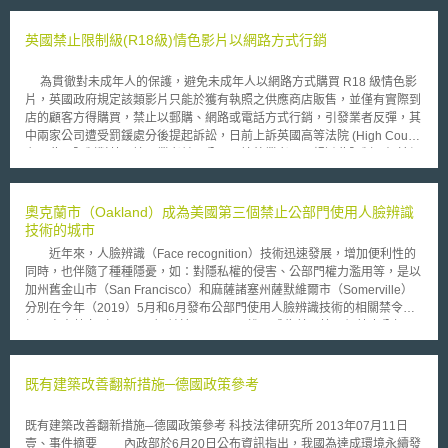
政策是要發展任何可能的能源，包括合核能，以提升在全球潔淨能源的競爭
優勢。 美國總統歐巴馬表示，為了維持能源供需的穩定，以及避免氣
英國禁止限制級(R18級)情色影片以網路方式行銷
候的惡劣變遷，有必要重啟美國核能產業，持續提高核能的供應量。因此於
2011年12月經核子管理委員會（Nuclear Regulatory Commission）通
為貫徹對未成年人的保護，避免未成年人以網路方式購買 R18 級情色影
過、2012年2月再次於投入核電廠的興建，於喬治亞洲Vogtle核電廠核准興
片，英國政府規定該類影片只能於獲有執照之供應商店販售，並僅有實際到
建兩座新的核能反應爐，並透過成本分擔協議（cost-share agreement）投
店的顧客方得購買，禁止以郵購、網路或電話方式行銷，引發業者反彈，其
入2億美元，協助設計認證及許可。 此外，並於同年3月宣布投入4. 5億
中兩家公司遭受罰鍰處分後提起訴訟，日前上訴英國高等法院 (High Court)
美元於五年內支持兩座自製的小型核能反應爐（small modular nuclear
主張此項限制對英國境內業者並不公平，境外業者可以規避此限制而仍於網
reactor，SMR）的設計、認證及核准，希望能輸出這些自製的反應爐，提
路上販售 R18 級影片，將嚴重影響英國境內業者的發展。 該法院於五
升全球潔淨能源的競爭力。這些反應爐約只佔核能廠的三分之一面積，具有
月二十三日作出決定認為此項限制為合法，蓋因網路購物難以確認購買者的
安全的建築設計，小型反應爐能在工廠內製造，並運輸到定點安裝，能節省
年齡，強制規定必須到店購買將有助於確認購買者是否已達法定年齡，降低
奧克蘭市（Oakland）成為美國第三個禁止公部門使用人臉辨識
成本及建造的時間。且其最理想的地方在於其體積小，能使用在小型智慧電
未成年人購得 R18 級影片的可能性。
技術的城市
網級一些無法容納大型反應爐的地方，其運用能更有彈性，能增加經濟效
益。 國政府希望透過與私人企業的合作，帶領美國在全球核能科技及
近年來，人臉辨識（Face recognition）技術迅速發展，增加便利性的
製造的領先地位。因此希望能源部希望此計畫能經核子管理委員會的許可，
同時，也伴隨了種種隱憂，如：對隱私權的侵害、公部門權力濫用等，是以
此一小型核能反應爐的計畫總金額為9億美元，透過與私人企業成本分擔的
加州舊金山市（San Francisco）和麻薩諸塞州薩默維爾市（Somerville）
協議，其中50% 由國會撥款，另50%則由私人企業投資，並於2022年商業
分別在今年（2019）5月和6月發布公部門使用人臉辨識技術的相關禁令，
化，取得在全球潔淨能源的競爭優勢地位。
加州奧克蘭市（Oakland）並於7月16日跟進，成為美國第三個禁止公部門
使用人臉辨識技術的城市。 2018年麻省理工學院曾針對人臉辨識技術
的正確率做過研究，其研究結果報告顯示黑人女性辨識錯誤率超過30%，遠
不如白人男性；美國公民自由聯盟（American Civil Liberties Union,
既有建築改善翻新措施─德國政策參考
ACLU）也針對Amazon人臉辨識軟體Rekognition做過測驗，結果該系統竟
誤將28名美國國會議員顯示為嫌疑犯，這兩項研究顯示，人臉辨識技術存有
既有建築改善翻新措施─德國政策參考 科技法律研究所 2013年07月11日
極高錯誤率且對種族間存有很大的偏見與歧視。對此奧克蘭市議會主席卡普
壹、事件摘要 內政部於6月20日公布資訊指出，我國為達成環境永續發