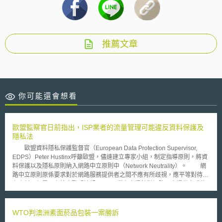
推薦文章
你可能還會想看
歐盟監察官日前指出，ISP業者的流量管理可能違反資料保護及
隱私法
歐盟資料隱私保護監督官（European Data Protection Supervisor,
EDPS）Peter Hustinx呼籲歐盟，儘速建立專家小組，制定指導原則，將資
料保護以及隱私原則納入網路中立原則中（Network Neutrality）。 網
路中立原則原係要求對於網路服務提供者之間不應有所歧視，應平等對待所
有資料。但是，在符合歐盟法規下，ISP業者亦得針對網路內容提供者或終
端使用者，以不同收費方式管制網路流量。判斷的準據，則以使用者在網路
上傳遞的個人訊息為主。調查官Hustinx在其意見書中指出，調查使用者傳
遞的訊息可能會背離歐盟資料與隱私保護相關法律。 根據歐盟的隱私
WTO判澳洲素面菸品包裝一案勝訴
及電子通訊指令（Privacy and Electronic Communication Directive），