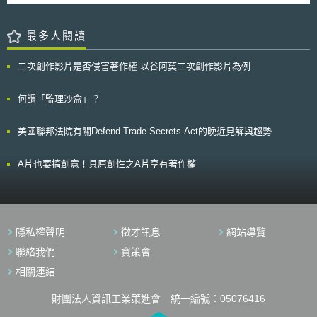
環境：彙整具有前景的資安新創企業名單，提供予政府參考，讓政府率先試
會員國的決定權，歡迎各界就此提出建議與發表意見，期望由消費者健康及
行導入資安新創企業提供的產品與服務，展示實際使用資安產品與服務的成
安全政策部門提出一項具備共通性與科學證據基礎的決策過程，以供各會員
果，藉此提升資安新創企業知名度，降低其進入市場的難度。 2. 發掘具有
最多人閱讀
國於過程中充分反映其立場，並自行決定是否將核准基因改造作物於境內的
潛力的技術及具市場競爭力之產品或服務：實施競賽形式的獎金制度，發掘
商業化種植。
可提升資安、解決問題，對社會具有貢獻的技術，並推動約300億日圓的研
二次創作影片是否侵害著作權-以谷阿莫二次創作影片為例
發計畫，促進技術實際落地運用，改善不利開發投資的環境。建立系統整合
商、日本國產產品與服務供應商之間的媒合機制，讓供應商可在產品銷售過
程中發揮影響力。 3. 充實高階專業人才拓展國際市場：擴大高階專業人才
何謂「監理沙盒」？
培育計畫，提升並宣傳資安人才的職業魅力，支援產業向海外發展，與合作
國家共同促進企業與人才交流，以因應資安產業整體基礎不足，難以培育人
美國聯邦法院有關Defend Trade Secrets Act的晚近見解與趨勢
才，拓展國際市場等問題。
A片也要搞創意！具原創性之A片享有著作權
隱私權聲明
徵才訊息
網站導覽
聯絡我們
資策會
相關連結
財團法人資訊工業策進會 統一編號：05076416