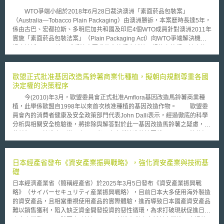
ISP業者在某些條件下，得以促進通訊傳輸為目的，處理個人資料，但是必
WTO爭端小組於2018年6月28日裁決澳洲「素面菸品包裝案」
須取得使用人同意。這項指令亦要求ISP業者必須採取適當的技術、組織措
（Australia—Tobacco Plain Packaging）由澳洲勝訴，本案歷時長達5年，
施以確保資料的安全。承此，Hustinx就網路中立性所提出的意見，即為前
係由古巴、宏都拉斯、多明尼加共和國及印尼4個WTO成員針對澳洲2011年
述指令之例外，亦即ISP業者在確保網路順暢及監督是否有干擾時，其監控
實施「素面菸品包裝法案」（Plain Packaging Act）向WTO爭端解決機構
行為無須使用者同意。但若為限制某些服務，例如檔案交換，而進行的監控
提出控訴。 澳洲系爭法案要求菸盒外觀應採統一規格之外觀，禁止使
行為，則不在此限。再者，該同意必須免費的、明確的並且使用者得了解
用具識別性鮮明的顏色，不得出現任何具有宣傳效果之商標或印記，僅能以
的。Hustinx提出的指導原則強調確保網路使用者被適當的告知，進而了解
單調的橄欖色為主色，品牌名稱需以小型標準字體印刷，健康警示圖片需占
該項個人資料監控的意義而做出同意與否的決定。同時，ISP業者在進行調
菸盒面積正面75%，背面90%，以達降低國內吸菸人口、保護國民健康之目
歐盟正式批准基因改造馬鈴薯商業化種植，擬朝向規劃尊重各國
查時，亦應謹慎為之，不違反比例性原則。
的。 原告方認為法案侵害菸商使用商標權利，能否有效達到減緩菸害
決定權的決策程序
之目的仍有疑義，主張該法制造成不必要之貿易障礙。爭端小組檢視原被告
今(2010)年3月，歐盟委員會正式批准Amflora基因改造馬鈴薯商業種
主張與證據，認定澳洲法律係透過減少菸品使用、改善公眾健康目的，手段
植，此舉係歐盟自1998年以來首次核准種植的基因改造作物。 歐盟委
與目的之間具合理關聯性，駁回原告主張其他替代措施具同等效果的訴求、
員會內的消費者健康及安全政策部門代表John Dalli表示，經過徹底的科學
侵犯商標違反智慧財產權的論點。 此案被視為全球公共健康衛生政策
分析與相關安全檢驗後，將排除與解答對於此一基因改造馬鈴薯之疑慮，因
與貿易衝突之指標性案件，目前法國、匈牙利、愛爾蘭、紐西蘭、挪威、斯
此並無不予核准之正當理由。再者，本次所核准的範圍係Amflora馬鈴薯經
洛維尼亞、英國均已通過此類包裝規定，而比利時、加拿大、哥倫比亞、印
處理過後作為穀物飼料之用，將不會提供作為人類食品使用。此外，未來歐
度、巴拿馬、土耳其、新加坡與馬來西亞等國亦有意比照辦理。惟國際菸草
盟委員會將決定進口使用基因改造玉米品種與其製成之食品及飼料產品等，
產業質疑此項裁定，將使其他欲實施嚴格管制菸品、酒類與垃圾食品的國家
這將涉及多種歐盟委員會先前所核准的基因改造玉米品種，如MON810、
日本經產省發布《資安產業振興戰略》，強化資安產業與技術基
開先例，不利於商標權保護與發展。
MON863及NK603等。 但事實上，各界仍對於本次核准的Amflora馬鈴
礎
薯與其他三項基因改造玉米的標記基因存有抗藥性的疑慮與爭議，針對於
日本經濟產業省（簡稱經產省）於2025年3月5日發布《資安產業振興戰
此，去(2009)年6月間，歐盟食品安全管理局(European Food Safety
略》（サイバーセキュリティ産業振興戦略），目前日本大多使用海外製造
Authority，簡稱EFSA)內的科學小組已再次進行安全檢驗，最後指出，以目
的資安產品，且相當重視使用產品的實際體驗，進而導致日本國產資安產品
前科技水準得出結論，基因改造作物中的標記基因不會對人體健康或是生態
難以銷售獲利，陷入缺乏資金開發投資的惡性循環，為求打破現狀促進日本
環境帶來負面影響。 為能解決批准基因改造作物商業化種植的問題，
資安產業發展，具體因應政策如下： 1. 創造有利資安新創企業進入市場的
歐盟委員會考量將進一步規劃如何在決定種植基因改造作物的過程中強化各