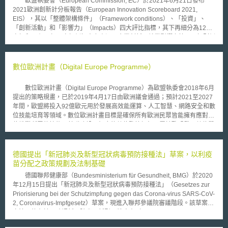
歐盟執委會（European Commission, EC）於2021年6月21日發布
2021歐洲創新計分板報告（European Innovation Scoreboard 2021,
EIS），其以「整體架構條件」（Framework conditions）、「投資」、
「創新活動」和「影響力」（Impacts）四大評比指標，其下再細分為12個
次標和32個子標，次標例如人力資源、企業創新、就業影響力等；子標則例
如政府部門研發創新支出、企業專業職能訓練、專利與商標申請、高科技產
品出口等。相較於2020年創新計分板報告的10個次標和27個子標，本次新
增2個次標為列屬在「投資」下的資通訊運用（Use of information
數位歐洲計畫（Digital Europe Programme）
technologies），以及在「影響力」下的環境永續。資通訊使用廣度又可分
為（1）企業是否提供教育訓練以提升員工的資通訊技能、（2）是否聘用資
數位歐洲計畫（Digital Europe Programme）為歐盟執委會2018年6月
通訊專家。而環境永續下又可細分為（1）資源生產力（Resource
提出的策略規畫，已於2019年4月17日由歐洲議會通過；預計2021至2027
productivity）、（2）產業排放PM2.5狀況、（3）環境相關技術發展狀
年間，歐盟將投入92億歐元用於發展高效能運算、人工智慧、網路安全和數
況；以上即為今年新增的5項子標。 歐洲計分板依前述指標將歐盟會員
位技能培育等領域。數位歐洲計畫目標是確保所有歐洲民眾皆能擁有應對數
國創新表現分為四組，2021年綜合創新能力分別為：（1）創新領導者
位挑戰所需的技能、基礎建設及相應的數位監管框架，屬於歐盟發展數位單
（Innovation Leaders）：包含瑞典、芬蘭、丹麥、比利時，為創新表現大
一市場政策的一部分，預估將創造400萬個就業機會、推動4150億歐元的經
於歐盟成員國平均創新度，且超過25%以上者；（2）優秀創新者（Strong
濟成長，提升歐盟整體國際競爭力。歐盟為關鍵數位技術提供92億歐元科技
Innovators）：包含荷蘭、德國、盧森堡、奧地利、法國等，創新表現大於
預算分配： （1）27億歐元用於高效能運算（預計在2022至2023年建立高
德國提出「新冠肺炎及新型冠狀病毒預防接種法」草案，以利疫
歐盟成員國平均但不超過25%者；（3）中等創新者（Moderate
效能運算及數據處理能力，2026至2027年將技術導入高階設施設備）。
苗分配之政策規劃及法制基礎
Innovators）：包含義大利、馬爾他、西班牙、葡萄牙等國，其創新表現小
（2）25億歐元投入人工智慧（支持企業及公部門使用AI、建立安全便利且
於歐盟平均者；以及最後一組（4）新興創新者（Emerging Innovators）：
德國聯邦健康部（Bundesministerium für Gesundheit, BMG）於2020
能儲存大量數據的運算系統、鼓勵會員國相互合作進行AI測試）。 （3）20
包含匈牙利、波蘭、羅馬尼亞等，為創新表現低於歐盟平均之70%。其中第
年12月15日提出「新冠肺炎及新型冠狀病毒預防接種法」（Gesetzes zur
億歐元用於網路安全技術（採購先進網路安全設備及數位基礎設施、拓展網
四組新興創新者為新名稱，以取代2020年的適度創新者（Modest
Priorisierung bei der Schutzimpfung gegen das Corona-virus SARS-CoV-
路安全知識與技能、優化歐盟整體網路安全系統）。 （4）7億歐元投入數
Innovators），且今年共有7個國家落入第四組，相比2020年的2個國家還
2, Coronavirus-Impfgesetz）草案，現進入聯邦參議院審議階段。該草案之
位技能培育（加強中小企業短期數位培訓課程、IT專業人員長期訓練、青年
要增加許多。 此外，在各特定領域上，該報告亦有對不同國家進行排
立法目的在於，確認新冠肺炎及新型冠狀病毒（Coronavirus SARS-CoV-
企業家培訓）。 （5）13億歐元用於推廣使用數位技術（鼓勵中小企業運用
名。例如在數位化領域，表現最好者為丹麥、芬蘭、荷蘭。在企業投資部
2）疫苗分配的公平性，並藉此降低嚴重疾病與死亡人數。 原則上凡屬
先進數位技術、建構數位創新中心、關注新興技術發展）。