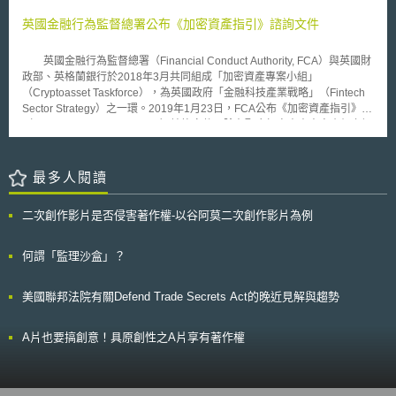
分，以德國、瑞典和比利時為最佳。而在全球綜合創新表現上，歐盟綜整
於法定健康保險的被保險人，或於德意志聯邦共和國內有住所或長期居留
OECD和世界銀行的數據分析，南韓為創新表現最佳，其次才是加拿大、澳
者，得依據新冠肺炎及新型冠狀病毒預防接種法規定，具有接種新冠肺炎及
英國金融行為監督總署公布《加密資產指引》諮詢文件
洲、美國、日本和歐盟。歐盟於2020年之創新排名領先美國，但在2020年
新型冠狀病毒疫苗之權利。然而，由於疫苗的分配涉及基本法第2條第2項第
到2021年之間，美國之中小企業產品與流程創新大幅增長至2020年的兩
1句生命及身體安全的基本權利（Grundrecht auf Leben und körperliche
英國金融行為監督總署（Financial Conduct Authority, FCA）與英國財
倍，故創新排名從第6進步到第4。
Unversehrtheit），以及衡酌疫苗資源的有限性問題，該法第3條依據風險
政部、英格蘭銀行於2018年3月共同組成「加密資產專案小組」
群體（Risikogruppen）及適應症群體（Indikationsgruppen）共區分六級
（Cryptoasset Taskforce），為英國政府「金融科技產業戰略」（Fintech
的接種優先順序，如違反接種優先順序者，將可能面臨最高三萬元的罰鍰，
Sector Strategy）之一環。2019年1月23日，FCA公布《加密資產指引》
意圖營利者則將可能面臨一年至五年的有期徒刑。
（Guidance on Cryptoassets）諮詢文件，除在配合加密資產專案小組之調
查、研究外，亦在於落實FCA作為金融監理主管機關，盤點及釐清法規適用
之職責，以妥適因應金融科技發展。公眾意見徵集期間至2019年5月4日，
FCA並預計在同年夏季提出最終版本的報告。 依據《加密資產指
最多人閱讀
引》，FCA臚列了四項監理代幣（token）可能的法源依據，包含： （1）
受監管活動指令（Regulated Activities Order）下的「特定投資項目」。
二次創作影片是否侵害著作權-以谷阿莫二次創作影片為例
（2）歐盟金融工具市場指令II（MiFID II）下的「金融工具」。 （3）電子
貨幣條例（E-Money Regulations）下之「電子貨幣」。 （4）支付服務條
例（Payment Services Regulations）。 由於加密資產市場與分散式記
何謂「監理沙盒」？
帳技術發展迅速，參與者迫切需求更清晰之監理規範，包含交易匯兌、主管
機關等，避免因誤觸受管制之活動（regulated activities）而遭受裁罰。其
美國聯邦法院有關Defend Trade Secrets Act的晚近見解與趨勢
次，FCA亦希望能強化消費者保護，依照加密資產商品類型，讓消費者知道
可以尋求何種法律上之保障。
A片也要搞創意！具原創性之A片享有著作權