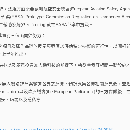
要歐洲航空安全總署(European Aviation Safety Agenc
ototype’ Commission Regulation on Unmanned Aircra
輔助系統(Geo-fencing)就在EASA草案中提及。
建置有三個面向須努力：
度涵蓋之項目為運作基礎的展示專案應該評估特定技術的可行性，以讓相
年上半年推出。
的決心以及願意投資無人機科技的前提下，執委會發展相關基礎設施
初步無人機法規草案徵詢各界之意見，預計蒐集各界相關意見後，並
ean Union)以及歐洲議會(the European Parliament)的三方會議後，
資安、環境以及隱私等。
age for jobs and new business opportunities” ( November 24, 2016)