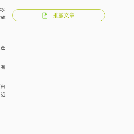
y,
推薦文章
ft
關產
才有
經由
在近