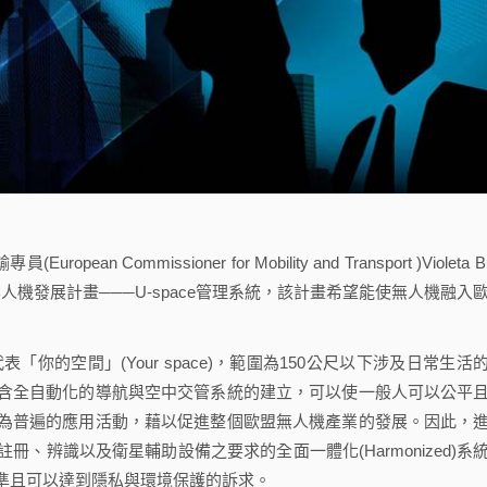
an Commissioner for Mobility and Transport )Violeta B
的無人機發展計畫───U-space管理系統，該計畫希望能使無人機融入
也代表「你的空間」(Your space)，範圍為150公尺以下涉及日常生活
含全自動化的導航與空中交管系統的建立，可以使一般人可以公平
為普遍的應用活動，藉以促進整個歐盟無人機產業的發展。因此，
、辨識以及衛星輔助設備之要求的全面一體化(Harmonized)系
準且可以達到隱私與環境保護的訴求。