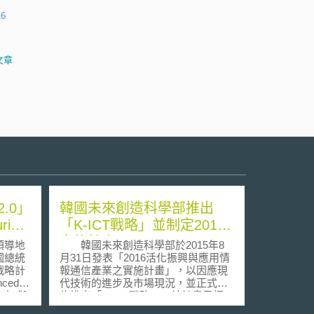
16
文章
.0」
韓國未來創造科學部推出
ring
「K-ICT戰略」並制定2016
實施計畫
領導地
韓國未來創造科學部於2015年8
國總統
月31日發表「2016活化振興與應用情
戰略計
報通信產業之實施計畫」，以因應現
ced
代技術的進步及市場現況，並正式宣
 AMP）與
佈推出「K-ICT戰略」，於計畫目標
twork
中具體呈現連結韓國ICT產業，促進