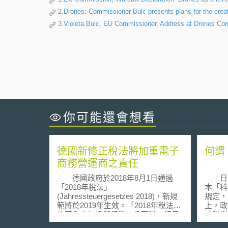
2.Drones: Commissioner Bulc presents plans for the cre
3.Violeta Bulc, EU Commissioner, Address at Drones Co
你可能還會想看
德國新修正稅法將加重電子
何謂「
商務營運商之責任
德國政府於2018年8月1日通過
日本
「2018年稅法」
本「科
(Jahressteuergesetzes 2018)，新規
規定，
範將於2019年生效。「2018年稅法」
上，政
修正內容包括所得稅、公司稅、貿易
「科學
稅及增值稅等多項稅收法規。其中增
基本計