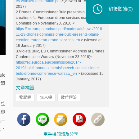
es-warsaw-declaration.pdf
>(viewed at 15 January
2017)
稍後閱讀
(0)
2.Drones: Commissioner Bulc presents plans for the
creation of a European drone services market, EU
Commission November 23, 2016 <
https://ec.europa.eu/transport/modes/air/news/2016-
11-23-drones-commissioner-bulc-presents-plans-
creation-european-drone-services_en
> (viewed at
16 January 2017)
3.Violeta Bulc, EU Commissioner, Address at Drones
Conference in Warsaw (November 23 2016)<
https://ec.europa.eu/commission/2014-
2019/bulc/announcements/speech-commissioner-
bulc-drones-conference-warsaw_en
> (accessed 15
ulc
January, 2017)
歐盟
文章標籤
物聯網
無人機
數位匯流
的空
且容
進一
統，
用手機閱讀及分享