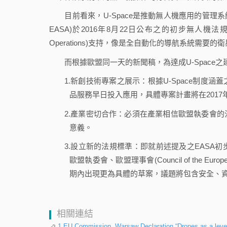
目前看來，U-Space是推動無人機應用的管理系統，法規方面需
EASA)於2016年8月22日公布之的初步無人機法規草案(EASA ‘Pr
Operations)支持，像是全自動化的導航系統需要的衛星
而根據歐盟同一天的新聞稿，為達成U-Space之
1.新創技術專案之展示：根據U-Space制
品服務早日投入應用，具體專案計畫將在2017
2.產業密切合作：必須在產業相信歐盟執委會
意義。
3.設立新的法規標準：即就前述提及之EASA
歐盟執委會、歐盟理事會(Council of the Europ
期內出現更為具體的草案，議題將包含安全、
相關連結
1.EU Commission, Warsaw Declaration “Drones as a lever