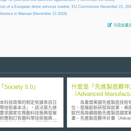
ation of a European drone services market, EU Commission November 23, 20
nference in Warsaw (November 23 2016)
引註此篇
Society 5.0」
什麼是「先進製造夥伴2
（Advanced Manufactu
Partnership 2.0,
科技政策的制定依據來自日
為重塑美國先進製造技術
AMP2.0）？
學技術基本法」，該法第九條
位，發展創新研發與就業，美
要求國家在推動科技振興發展
歐巴馬陸續啟動先進製造國家
府應制訂有關科學技術振興的
畫、先進製造夥伴計畫（Advan
技術基本計畫」。「科學技術
Manufacturing Partnership,
畫」之推動以五年為一期，最
國家製造創新網絡（National Ne