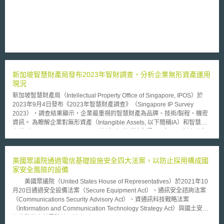
新加坡智慧財產局發布2023年智財調查，分析企業無形資產運用
現況
新加坡智慧財產局（Intellectual Property Office of Singapore, IPOS）於
2023年9月4日發布《2023年智慧財產調查》（Singapore IP Survey
2023），調查結果顯示，企業最重視的智慧財產為品牌、技術/製程、機密
資訊。 為瞭解企業對無形資產（Intangible Assets, 以下簡稱IA）和智慧財
產權（Intellectual Property, 以下簡稱IP）的看法和運用現況，以制定強化
企業競爭力之智財政策，新加坡政府自2021年發布《2030年智慧財產戰
略》（Singapore IP Strategy 2030, SIPS 2030）起，每2年發布一次智財
調查。本次調查於2023年2月至3月間進行，對象為新加坡500多家企業，
美國眾議院通過電信基礎設施安全四大法案，以防止採用構成國
調查結果顯示，企業最重視的前三種IP類型依序為： 1. 有35%的企業表示
家安全風險的設備
擁有強大品牌（strong brand）相當重要。 2. 有32%的企業認為擁有新技術
美國眾議院（United States House of Representatives）於2021年10
及/或新製程（new technology and/or process）相當重要。 3. 有31%的企
月20日通過安全設備法案（Secure Equipment Act）、通訊安全諮詢法案
業認為擁有機密資訊（confidential information）相當重要。 此外，有15%
（Communications Security Advisory Act）、資通訊科技戰略法案
的企業表示，其商業價值的主要收益來自於其IA/IP；且所有受訪企業中有不
（Information and Communication Technology Strategy Act）與國土安全
少企業表示IA/IP有助於提升公司績效，包含： 1. 有17%的企業認為有助於
部軟體供應鏈風險管理法案（DHS Software Supply Chain Risk
「吸引更多商業合作夥伴」； 2. 有17%的企業認為有助於「提升商業競爭