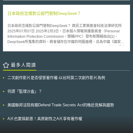
Management Act），以提高網路之可信任度、防止採用構成國家安全風險
力」； 3. 有15%的企業認為有助於「拓展國際市場」； 4. 有14%的企業認
的設備、支持小型通訊網路供應商，並促進產業供應鏈的經濟競爭力。美國
為有助於「增加獲利」。 再者，有80%的企業期待有更多機會運用IA/IP獲
總統拜登（Joseph Robinette Biden Jr.）於同年11月11日完成簽署《安全
日本政府怎樣對公部門管制DeepSeek？
得融資。同時，有92%企業在進行相關智財活動（IP activities）時未申請任
設備法》。 《安全設備法》旨在禁止聯邦通訊委員會（Federal
何政府補助，如新加坡企業發展局（Enterprise Singapore, ESG）的企業
Communications Commission, FCC）頒發設備許可予構成美國國家安全風
發展補助（Enterprise Development Grant, EDG），其中有50%以上的企
日本政府怎樣對公部門管制DeepSeek？ 資訊工業策進會科技法律研究所
險之公司，其目的係為防止美國的網路系統遭受中國大陸設備的監控，保護
業表示是因為不清楚相關補助資訊。 最後，僅有15%的企業對其IA/IP進行
2025年07月07日 2025年2月3日，日本個人情報保護委員會（Personal
美國公民的隱私與安全。近年來，美國以國家安全與技術、隱私保護為由，
單獨評價（standalone valuation），而未與其他資產合併評價，但其中僅
Information Protection Commission，簡稱PPC）發布新聞稿指出[1]，
逐步以政府禁令或動用政府影響力，防堵華為、中興等其認為與中國政府關
不到一半是委託評價分析師（Certified Valuation Analyst, CVA）進行。 根
DeepSeek所蒐集的資料，將會儲存在中國的伺服器裡，且為中國《國家情
係密切之中國通訊設備業者。自2019年5月15日美國白宮頒布之第13873號
據調查結果，新加坡政府認為企業雖擁有大量的IA/IP，但尚未瞭解其價值，
報法》的適用對象[2]。這可能將導致個人資料遭到中國政府調用或未經授權
行政命令，至2021年10月20日美國眾議院通過電信設施基礎安全四大法
導致無法有效地將其IA/IP商業化。因此，新加坡政府於2023年9月4日同時
的存取。作為中國開發的生成式AI，DeepSeek雖以優異的文本能力迅速崛
案，並美國商務部於隔日即發布「禁止出售、出口駭客監視工具予曾有侵犯
發布《無形資產揭露框架》（Intangibles Disclosure Framework, IDF），
起，卻也引發資安疑慮。 身處地緣政治敏感區的日本對此高度警覺，成為
人權紀錄的專制政府及地緣政治之敵人」等規定，各種限制手段展現美國保
鼓勵企業以系統化方式主動對外揭露所持有之IA/IP，藉此協助企業創造更高
率先提出警告的國家之一。台灣與日本面臨相似風險，因此日本的應對措施
最多人閱讀
護國土安全之決心。 此外，《通訊安全諮詢法案》、《資通訊科技戰
的價值。我國資策會科法所亦從2013年開始，每2年針對國內上市上櫃公司
值得借鏡。本文將從PPC新聞稿出發，探討日本如何規範公部門使用
略法案》與《國土安全部軟體供應鏈風險管理法案》分別就通訊網路的安全
調查智財管理需求及現況；2021年調查報告顯示，86%的企業已進行智財
DeepSeek。 壹、事件摘要 DeepSeek作為中國快速崛起之生成式AI服務，
性、可靠性與操作性；資通訊技術供應鏈報告（例如：定義何謂「對美國經
二次創作影片是否侵害著作權-以谷阿莫二次創作影片為例
布局、84%企業有配置智財人員、94%企業有編列智財經費等，顯示我國企
其使用範圍已快速在全球蔓延。然而，日本PPC發現該公司所公布之隱私政
濟競爭力至關重要的資通訊技術」等）」；以及資通訊技術或服務合約之指
業對於智財管理及策略愈來愈重視。 本文同步刊登於TIPS網站
策，內容說明其所蒐集之資料將存儲於中國伺服器內，並依據中國《國家情
導方針如何改善國家網路安全等相關事項予以規範。目前，此三大法案皆於
（https://www.tips.org.tw）
報法》之適用範圍可能遭到中國政府調用或未經授權之存取。 日本PPC因
何謂「監理沙盒」？
參議院二讀後提交至委員會，後續發展應密切關注。
而於2025年2月3日發布新聞稿，隨後日本數位廳於2月6日發函給各中央省
廳，強調在尚未完成風險評估與資安審查之前，政府機關不應以任何形式將
美國聯邦法院有關Defend Trade Secrets Act的晚近見解與趨勢
敏感資訊輸入DeepSeek，並建議所有業務使用應先諮詢內閣資安中心（内
閣サイバーセキュリティセンター，NISC）與數位廳（デジタル庁）意
見，才能判定可否導入該類工具[3]。數位大臣平將明亦在記者會中強調：
A片也要搞創意！具原創性之A片享有著作權
「即使不是處理非機密資料，各機關也應充分考量風險，判斷是否可以使
用。」（要機密情報を扱わない場合も、各省庁等でリスクを十分踏まえ、
利用の可否を判断する）[4]。 本次事件成為日本對於生成式AI工具採取行