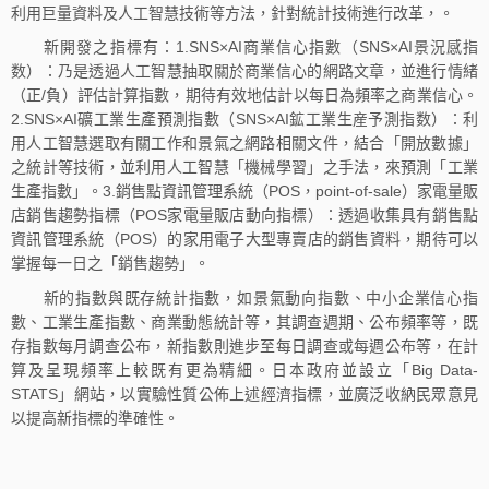
利用巨量資料及人工智慧技術等方法，針對統計技術進行改革，。
新開發之指標有：1.SNS×AI商業信心指數（SNS×AI景況感指
数）：乃是透過人工智慧抽取關於商業信心的網路文章，並進行情緒
（正/負）評估計算指數，期待有效地估計以每日為頻率之商業信心。
2.SNS×AI礦工業生產預測指數（SNS×AI鉱工業生産予測指数）：利
用人工智慧選取有關工作和景氣之網路相關文件，結合「開放數據」
之統計等技術，並利用人工智慧「機械學習」之手法，來預測「工業
生產指數」。3.銷售點資訊管理系統（POS，point-of-sale）家電量販
店銷售趨勢指標（POS家電量販店動向指標）：透過收集具有銷售點
資訊管理系統（POS）的家用電子大型專賣店的銷售資料，期待可以
掌握每一日之「銷售趨勢」。
新的指數與既存統計指數，如景氣動向指數、中小企業信心指
數、工業生產指數、商業動態統計等，其調查週期、公布頻率等，既
存指數每月調查公布，新指數則進步至每日調查或每週公布等，在計
算及呈現頻率上較既有更為精細。日本政府並設立「Big Data-
STATS」網站，以實驗性質公佈上述經濟指標，並廣泛收納民眾意見
以提高新指標的準確性。