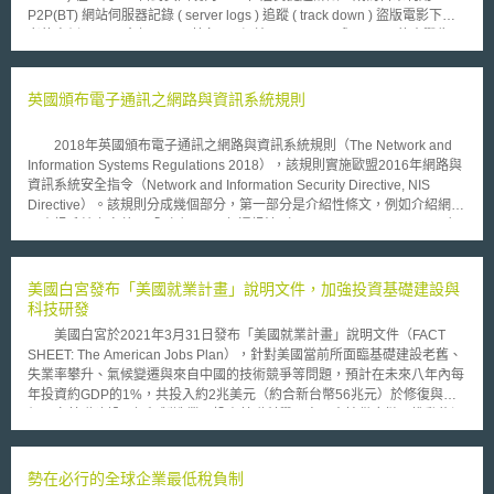
P2P(BT) 網站伺服器記錄 ( server logs ) 追蹤 ( track down ) 盜版電影下載
者的案例。 今年 2 月，著名 BT 網站 LokiTorrent 與 MPAA 的大戰告一
段落。德州法院下令 LokiTorrent 關閉網站外，並命令 LokiTorrent 將伺服器
記錄轉交給 MPAA 的調查員 ( investigator ) 。 MPAA 的發言人聲稱本月 25
日的訴訟與此事件無關，但所有人都明白 MPAA 正是憑此線索，最終找到
英國頒布電子通訊之網路與資訊系統規則
了 P2P(BT) 用戶的行蹤。好萊塢希望藉此行動阻嚇免費下載電影的行?，
MPAA 資深副總裁 John Malcom 聲稱「下載盜版電影的人要當心了，當你
2018年英國頒布電子通訊之網路與資訊系統規則（The Network and
為著作權侵害行為時，網路上並不會有朋友站出來替你撐腰。」 儘管
Information Systems Regulations 2018），該規則實施歐盟2016年網路與
P2P(BT) 軟體背負著助長盜版的惡名，但 P2P(BT) 的合法用途也在逐漸增
資訊系統安全指令（Network and Information Security Directive, NIS
加，例如使用 P2P(BT) 技術分發 ( distribute ) 開放原始碼軟體 ( open-
Directive）。該規則分成幾個部分，第一部分是介紹性條文，例如介紹網路
source software ) ，網路瀏覽器軟體公司 Opera 即在新版的程式中內建了
及資訊系統之定義：「（a）2003年通訊法（Communications Act 2003）
此種技術。 BT 技術的發明人 Bram Cohen 曾警告用戶，使用 P2P(BT) 軟
第32條第1項所指的電子通訊網路；（b）一組或多組互聯或相關設備，其
體下載盜版是個蠢主意，因?軟體在設計時並未刻意隱藏用戶的識別資訊，
中之設備或程序根據程式自動化處理數位資料；（c）為操作、使用、保護
這也是為何 MPAA 此次能憑藉著伺服器記錄對用戶提起訴訟的主要原因。
和維護目的，由（a）或（b）款所涵蓋的儲存、處理、檢索或傳輸的數位資
美國白宮發布「美國就業計畫」說明文件，加強投資基礎建設與
料。」 第二部分是英國政府相關組織架構規定，包括網路及資訊系統
科技研發
的國家政策（The NIS national strategy）、國家權責機關的指定
美國白宮於2021年3月31日發布「美國就業計畫」說明文件（FACT
（Designation of national competent authorities）、單一聯絡點的指定
SHEET: The American Jobs Plan），針對美國當前所面臨基礎建設老舊、
（Designation of the single point of contact）、電腦安全事件應變小組的
失業率攀升、氣候變遷與來自中國的技術競爭等問題，預計在未來八年內每
指定（Designation of computer security incident response team）、執行
年投資約GDP的1%，共投入約2兆美元（約合新台幣56兆元）於修復與升
機關的資訊分享（Information sharing–enforcement authorities）、北愛爾
級國家基礎建設、振興製造業、投資基礎科學研究、支持供應鏈、推動能源
蘭的資訊分享（Information sharing–Northern Ireland）。 第三部分則
轉型、幼兒教育及長照醫療等項目上。 本說明文件指出，雖然美國為
是基本服務營運商（類似於我國的關鍵基礎設施營運商）與其職責，包括基
世界上最富裕的國家，但許多基礎建設都逐漸變得老舊或不合時宜，部份人
本服務營運商的確定、營運權廢止、基本服務營運商的安全維護職責、事故
民仍無法享有高速網路與價格可負擔的房屋，而在疫情的衝擊下不僅導致工
勢在必行的全球企業最低稅負制
通報的責任等。根據第8條第1項之規定，如果營運商提供本規則附表2所載
作機會喪失，更威脅到國家經濟安全。除此之外，美國在科技研發、製造與