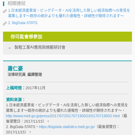
相關連結
1.日本經濟產業省，ビッグデータ・AIを活用した新しい経済指標への意見を
募集します～既存の統計よりも優れた速報性・詳細性が期待されます～
2. BigData-STATS
你可能會想參加
製程工業AI應用與規範研討會
蕭仁豪
法律研究員 編譯整理
上稿時間：
2017年11月
資料來源：
1.日本經濟產業省，ビッグデータ・AIを活用した新しい経済指標への意見を
募集します～既存の統計よりも優れた速報性・詳細性が期待されます～，
http://www.meti.go.jp/press/2017/07/20170719002/20170719002.html
（最
後瀏覽日：2017/11/15）。
2. BigData-STATS，
https://bigdata-statistics.meti.go.jp/
（最後瀏覽日：
2017/11/15）。