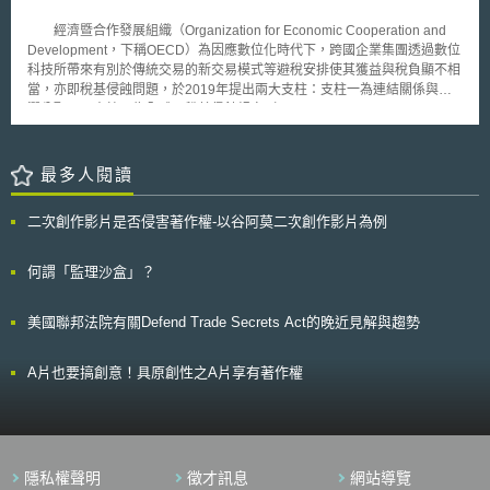
明的基本服務（包括電力、石油、天然氣、航空運輸、船務運輸、鐵路運
人才培育上開始落後於最大的競爭對手，顯示政府有必要加快在基礎建設與
輸、公路運輸、醫療健康、數位基礎設施等），並且符合基本服務一定門檻
經濟暨合作發展組織（Organization for Economic Cooperation and
科技研發的投資，以重建美國的國家競爭力並創造更多的就業機會。
要求者，則該廠商即被視為基本服務營運商（operator of an essential
Development，下稱OECD）為因應數位化時代下，跨國企業集團透過數位
針對投資基礎建設部分，包含交通基礎建設如修復高速公路、橋樑，並升級
service, OES）。舉例而言，規章之附表2第1項載明，營運商提供電力供應
科技所帶來有別於傳統交易的新交易模式等避稅安排使其獲益與稅負顯不相
港口、機場及運輸系統，並改善飲水、電力與網路布建，提供全體人民可負
之基本服務者，其一定門檻要求包括：若營運商位於英國，符合「為英國國
當，亦即稅基侵蝕問題，於2019年提出兩大支柱：支柱一為連結關係與利
擔、可靠的高速寬頻服務；除了提高基礎建設在面對氣候變遷危機時的韌
內超過25萬名消費者提供電力服務」或「輸電系統的發電量大於或等於2
潤分配；而支柱二為全球反稅基侵蝕規定（Global Anti-Base Erosion
性，也提供美國人民更安全、可靠、便利的生活條件。在更新基礎建設的同
gigawatts」之條件者，該營運商即為基本服務營運商（OES）；若營運商
rules，下稱GloBE），即本文討論之全球企業最低稅負制。然而全球企業最
時，將採用符合永續性及創新性的建築材料，並優先使用在美國製造與販售
位於北愛爾蘭，則應「依據北愛爾蘭1992年的電力法規命令取得供電執
低稅負制提出之初，因歐盟各國意見不同無法形成共識，直至今（2021）
的零組件，以支持國內產業與創造就業機會。 而在投資科技研發部
照」，且「為北愛爾蘭境內超過8千名消費者提供電力服務」，或符合「發
年4月5日因美國財政部長葉倫（Janet Louise Yellen）公開表示正與G20成
最多人閱讀
分，相對於中國大陸正大力投資於研發，其研發支出為世界第二，美國在投
電量大於或等於350 megawatts」等條件，則該營運商即為基本服務營運商
員國研議推動全球企業最低稅負制，加上近期歐盟各國態度已轉趨支持並附
資科技研發占GDP比率卻持續下降，為了支持研發團隊克服高度創新
（OES）。 再者，若營運商符合第8條第3項所列之條件，則可由主管
和，此議題終於再度引發國際與我國關注。 事實上，最低稅負制在我
（high-innovation）技術的障礙，有必要提高對於國內研究人員、實驗室及
二次創作影片是否侵害著作權-以谷阿莫二次創作影片為例
機關指定為基本服務營運商（OES）。此外，主管機關可根據第9條撤銷基
國並非新議題，我國早已制定「所得基本稅額條例」並施行多年，其中包括
大學院校的投資。因此白宮呼籲國會支持國家科學基金會（NSF）投資500
本服務營運商（OES）的認定，基本服務營運商（OES）必須履行第10條
個人與營利事業基本稅額，然而GloBE所規範之全球企業最低稅負制將無可
億美元設立技術局（technology directorate），用於整合國家研究資源，投
規定的安全維護責任，並對於第11條規定的事件負有事故通報的責任。
避免地於一定程度上影響我國營利事業所得稅及基本稅額的稅（法）制的調
何謂「監理沙盒」？
入半導體及高級通訊技術、高級能源技術及生物技術的研發，並預計投資
第四部分則是數位服務，包括相關數位服務提供者、成員國跨境合作與
整與變動。加上我國自2019年3月脫離歐盟避稅觀察名單（俗稱灰名單）
400億美元於全國實驗室研究設施與網路的升級。 除此之外，白宮規劃
行動、向資訊專門委員進行登記（Registration with the Information
後，為避免再次被認列避稅天堂，稅制持續與國際接軌，故由OECD提出且
投資350億美元於研發克服氣候變遷危機的技術解決方案，包括開發減少排
美國聯邦法院有關Defend Trade Secrets Act的晚近見解與趨勢
Commissioner）、資訊通知（Information notices）、檢查權限、違反義務
美國贊同之全球企業最低稅負制，如各國拍板，我國將勢在必行。
放和建立氣候適應力的新方法，並呼籲國會投資100億美元於傳統黑人大學
之強制執行、裁罰、對行政機關裁罰決定之獨立審查、罰鍰之執行、費用、
（HBCUs）、弱勢族群教育機構（MSIs）的科技研發以避免種族與性別落
裁罰程序、執法行為的一般考量因素、審查與報告。
A片也要搞創意！具原創性之A片享有著作權
差，投資200億美元於區域創新中心及社區再生基金，向國家標準技術協會
（NIST）投資140億美元推動產官學合作研發，以及規劃310億美元用於中
小企業信貸、創投及研發資金，特別是地區型的小型孵化器及創新聚落，以
支持有色人種及弱勢族群的新創事業成長。
隱私權聲明
徵才訊息
網站導覽