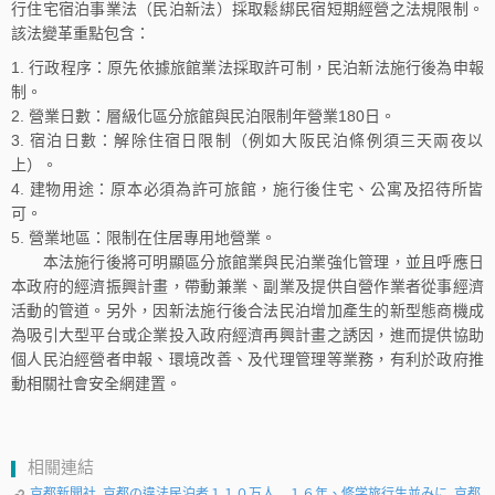
行住宅宿泊事業法（民泊新法）採取鬆綁民宿短期經營之法規限制。
該法變革重點包含：
行政程序：原先依據旅館業法採取許可制，民泊新法施行後為申報
制。
營業日數：層級化區分旅館與民泊限制年營業180日。
宿泊日數：解除住宿日限制（例如大阪民泊條例須三天兩夜以
上）。
建物用途：原本必須為許可旅館，施行後住宅、公寓及招待所皆
可。
營業地區：限制在住居專用地營業。
本法施行後將可明顯區分旅館業與民泊業強化管理，並且呼應日
本政府的經濟振興計畫，帶動兼業、副業及提供自營作業者從事經濟
活動的管道。另外，因新法施行後合法民泊增加產生的新型態商機成
為吸引大型平台或企業投入政府經濟再興計畫之誘因，進而提供協助
個人民泊經營者申報、環境改善、及代理管理等業務，有利於政府推
動相關社會安全網建置。
相關連結
京都新聞社, 京都の違法民泊者１１０万人 １６年、修学旅行生並みに, 京都