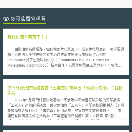
你可能還會想看
替代能源有著落了？！
國際油價持續飆漲，如何找到替代能源，已成為生技發展的一項重要課
題，財團法人生物技術開發中心過去兩年密集和美國德拉瓦州的
Fraunhofer 分子生物科技中心（ Fraunhofer USA Ins.- Center for
MolecularBiotechnology ）技術合作，以微生物發展工業酵素，可取代乙
二醇（ EG ）做為塑膠材料，這項合作已吸引台塑及中油的高度興趣。
生技中心自去年起與美國 Fraunhofer 衍生公司 Athenabio 合作，投入二十
萬美元發展工業酵素，以微生物來取代化工製程，開發出一三丙二醇。這項
化工原料在西方已被視為取代乙二醇，扮演「生化煉油廠」的典型產品，結
澳門終審法院審結宣告「王老吉」商標因「未認真使用」而註冊
合對苯二甲酸（ TPA ）後，可做為保特瓶等塑膠容器。 除了工業酵素
失效
外，生技中心也與美國 Fraunhofer 分支機構分子生物科技中心簽署合作協
2022年5月澳門終審法院審結一宗涉及中國大陸家喻戶曉的涼茶品牌
議，計劃未來兩年內，以植物根部來生產流感疫苗，而以植物來生產流感疫
「王老吉」商標的爭議案，裁定兩個與「王老吉」有關商標的權利人（下稱
苗的技術，其收成期僅需二至三周，每公斤的植物根部可生產的疫苗約○．
失效商標之權利人）「未認真」使用商標，故宣告有關註冊失效。 查
二至○．五毫升，同時可省下四億美元投資額的生物發酵槽。此項利用植物
澳門有關商標失效之法規為《工業產權法律制度》第 231條第1項b款：
扮演製藥廠的構想，該中心算是這項領域的技術領先者，以相同的技術所生
「一、商標之註冊在下列情況下失效：b) 連續三年未認真使用商標」。而失
產之炭疽疫苗，已獲美國食品藥物管理局（ FDA ）核准進入臨床（ IND
效商標之權利人主張延展商標專用期限，應認為有認真使用商標，但最後終
），將進行一期臨床試驗。