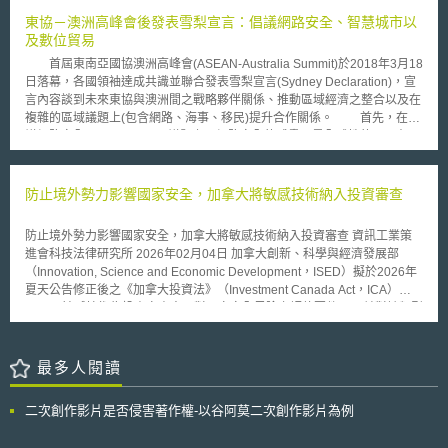
審法院認為延展商標專用期限不算是認真使用商標，而宣布其註冊商標失
效。終審法院也引述歐盟法院判決輔助其判斷，指出關於商標認真使用的主
東協－澳洲高峰會後發表雪梨宣言：倡議網路安全、智慧城市以
要宗旨為以下： (1)認真使用：本案判決指出「如果說某個已註冊商標的權
及數位貿易
利人有“權利”對商標進行（排他性的）使用，那麼他同時也負有使用該商標
首屆東南亞國協澳洲高峰會(ASEAN-Australia Summit)於2018年3月18
的義務」，因此，商標認真使用指的是權利人必須確實將註冊商標使用在註
日落幕，各國領袖達成共識並聯合發表雪梨宣言(Sydney Declaration)，宣
冊的商品或服務上，達到商標向消費者（或稱公眾）指明某商品與服務來源
言內容談到未來東協與澳洲間之戰略夥伴關係、推動區域經濟之整合以及在
的法律功能後，始能認定其為認真使用。（歐盟法院亦肯認之，認為認真使
複雜的區域議題上(包含網路、海事、移民)提升合作關係。 首先，在倡
用指的是符合商標作為其註冊「產品或服務的來源識別」這一個主要功
議網路安全(Cybersecurity)議題上。網路安全的威脅乃是全球性的，且在現
能）。 (2)未認真使用：本案判決特別指出，如果僅僅是基於阻擋他人使用
今許多技術的應用上都會加劇這個問題的嚴重性。而社群媒體以及加密通訊
該商標的「投機性目的」而註冊商標，卻未對公眾使用或僅為象徵性的使用
軟體的使用對於所有人而言都將會是一個挑戰，故為深化網路安全之合作，
（如非向公眾銷售的內部使用 又本文亦觀察到本案失效商標的權利人
各國將承諾共同致力促進一個開放、安全、穩定、便利、友善的ICT環境。
防止境外勢力影響國家安全，加拿大將敏感技術納入投資審查
非中國知名涼茶「王老吉」所屬的廣州醫藥集團有限公司，若終審法院最後
於現行的國際法制基礎下促進網路空間的國際穩定、培養合作能力、確實建
未做出商標失效的判決，將可能影響廣州醫藥集團有限公司在澳門市場拓展
立信任措施以及自願而不具拘束力之行為規範。此外，澳洲與東協簽訂共同
「王老吉」品牌。因此企業若要避免此類商標搶註風險，應事前在品牌拓展
防止境外勢力影響國家安全，加拿大將敏感技術納入投資審查 資訊工業策
打擊國際恐怖主義備忘錄(Memorandum of Understanding (MoU) on
規劃時期同步做好「商標布局」規劃。否則，只能透過事後向商標專責機關
進會科技法律研究所 2026年02月04日 加拿大創新、科學與經濟發展部
Cooperation to Counter International Terrorism)，以打擊恐怖及暴力極端
「即時主張救濟」，如：以「商標未使用」主張申請廢止該商標。 本文同
（Innovation, Science and Economic Development，ISED）擬於2026年
主義，其中合作內容即包含有網路情報交流、提供能力建構方案以幫助偵查
步刊登於TIPS網站（https://www.tips.org.tw）
夏天公告修正後之《加拿大投資法》（Investment Canada Act，ICA）
及打擊恐怖活動等。 次之，在東協-澳洲智慧城市倡議(ASEAN-
[1]，以敏感技術為投資審查中，對國家安全風險之評估要件[2]；並對該類型
Australia Smart Cities initiative)議題上。澳洲總理Malcolm Turnbull宣布將
之投資，採事前申報制[3]。加拿大政府定期盤點敏感技術項目，研究者應自
在五年內投資3000萬澳幣於強化澳洲與東協發展智慧、永續之城市設計的
行評估其研究計畫有無涉及敏感技術；ISED亦試圖於2026年，以投資審查
合作計畫，並且將更進一步促進區域經濟整合與繁榮。澳洲將向東協提供教
方式，防免境外勢力取得加拿大敏感技術，本文分析如下。 壹、背景摘要
最多人閱讀
育、培訓、技術援助及創新支援並投資發展永續性都市化之研究。在綠色基
依據加拿大於2025年10月公布之《2025年至2027年監理前瞻計畫：外國投
礎設施、水資源管理、再生能源、創新科技技術、數據分析以及交通運輸
資審查與經濟安全部門》（2025-2027 Forward Regulatory Plan – Foreign
上，澳洲願意共享經驗與知識。此外，澳洲與東協亦將合作開發一系列高效
二次創作影片是否侵害著作權-以谷阿莫二次創作影片為例
Investment Review and Economic Security Branch），於C-34法案（Bill
能的基礎設施項目，以吸引私人及公共投資並改善區域連通性，更進一步實
C-34）中修正ICA[4]。本次之ICA草案，為對《國家安全投資審查條例》
踐智慧城市之目標。 第三，在倡議數位貿易(Digital trade)議題上。澳