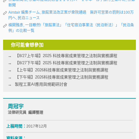
新聞
Airstair 編集チーム, 旅館業法改正案が衆院通過 無許可営業の罰則は100万
円へ, 民泊ニュース
橫関雅彥, 一目瞭然!「旅館業法」「住宅宿泊事業法（民泊新法）」「民泊条
例」の比較一覧
你可能會想參加
【8/27上午場】2025 科技專案成果管理之法制與實務課程
【8/27下午場】2025 科技專案成果管理之法制與實務課程
【上午場】2026科技專案成果管理之法制與實務課程
【下午場】2026科技專案成果管理之法制與實務課程
製程工業AI應用與規範研討會
周冠宇
法律研究員 編譯整理
上稿時間：
2017年12月
資料來源：