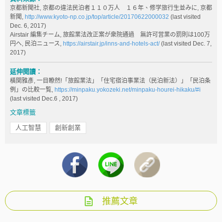
京都新聞社, 京都の違法民泊者１１０万人 １６年、修学旅行生並みに, 京都
新聞,
http://www.kyoto-np.co.jp/top/article/20170622000032
(last visited
Dec. 6, 2017)
Airstair 編集チーム, 旅館業法改正案が衆院通過 無許可営業の罰則は100万
円へ, 民泊ニュース,
https://airstair.jp/inns-and-hotels-act/
(last visited Dec. 7,
2017)
延伸閱讀：
橫関雅彥, 一目瞭然!「旅館業法」「住宅宿泊事業法（民泊新法）」「民泊条
例」の比較一覧,
https://minpaku.yokozeki.net/minpaku-hourei-hikaku/#i
(last visited Dec.6 , 2017)
文章標籤
人工智慧
創新創業
推薦文章