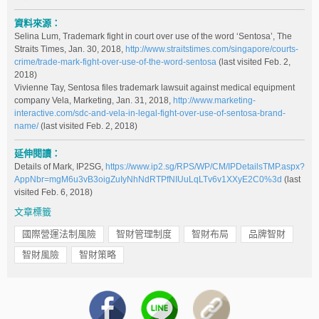
資料來源：
Selina Lum, Trademark fight in court over use of the word ‘Sentosa’, The
Straits Times, Jan. 30, 2018,
http://www.straitstimes.com/singapore/courts-
crime/trade-mark-fight-over-use-of-the-word-sentosa
(last visited Feb. 2,
2018)
Vivienne Tay, Sentosa files trademark lawsuit against medical equipment
company Vela, Marketing, Jan. 31, 2018,
http://www.marketing-
interactive.com/sdc-and-vela-in-legal-fight-over-use-of-sentosa-brand-
name/
(last visited Feb. 2, 2018)
延伸閱讀：
Details of Mark, IP2SG,
https://www.ip2.sg/RPS/WP/CM/IPDetailsTMP.aspx?
AppNbr=mgM6u3vB3oigZuIyNhNdRTPfNIUuLqLTv6v1XXyE2C0%3d
(last
visited Feb. 6, 2018)
文章標籤
國際營運法制風險
智財管理制度
智財布局
品牌智財
智財風險
智財策略