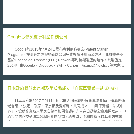
個月的寬限期，然而施行後所蒐集者立即適用，其中包括以下規定： 1.告知
當事人蒐集目的、有權請求存取及更正，並提供聯絡窗口、電話、傳真號碼
或e-mail等相關資訊，於21日內回覆當事人請求； 2.除履行契約所必要等情
形外，處理個人資料前應取得當事人同意，且該同意若係透過既有表單取
得，外觀上應與其他事項有所區別； 3.在蒐集目的內利用個人資料，將個人
資料提供予第三人時，應定期維護該名單； 4.實施並確保從業人員遵循安全
政策，該政策須符合個資保護委員會所定安全標準； 5.確保個人資料之完整
Google提供免費專利給新創公司
性、正確性及最新性； 6.制訂保存期間政策； 7.除接受國事先經過核准、取
得當事人同意或已盡相當能事確保個人資料不會以違反個資法規定之方式處
理外，原則上禁止國際傳輸等。 馬來西亞由於該法的施行，早先於新
Google於2015年7月24日發布專利創客專案(Patent Starter
加坡成為東協十國當中，第一個全面實施相關法規的國家，通訊暨多媒體部
Program)，提供參加專案的新創公司免費授權使用兩項專利。此計畫是奠
部長Ahmad Shabery Cheek表示，此舉將有助於馬來西亞躋身已開發國家
基於License on Transfer (LOT) Network專利授權聯盟的運作，該聯盟是
之林。
2014年由Google、Dropbox、SAP、Canon、Asana及NewEgg等六家公
司共同成立，目的透過聯盟成員間專利交叉授權協議，以對抗專利流氓
(patent troll)的濫訴行為。 專利創客專案計畫開放50家於2014年收入介
於50萬至20億美元間的新創公司得免繳會費參與LOT聯盟兩年，並依據新
創公司業務範圍，提供3至5項專利清單，新創公司可從中選出兩項予以免費
日本政府將於東京都及愛知縣成立「自駕車實證一站式中心」
使用。另外，這些新創公司有機會瀏覽GOOGLE非專屬授權資料庫，找尋
所需專利並詢問GOOGLE出售意願。需要注意的是，在專案期間內，參與
日本政府於2017年9月4日所召開之國家戰略特區區域會議(下稱戰略區
成員對於透過專案獲授權之專利，僅得為防禦使用，違反時Google有權終
域會議)，決定由政府、東京都及愛知縣，共同成立「自駕車實證一站式中
止並予以處罰。同時參與成員亦必須於專案期間遵守聯盟專利交叉授權協議
心」，協助企業及大學之自駕車相關實證研究。在自動駕駛實驗開始前，中
之規範。 整體來說，由於Google提供給新創公司的免費專利清單項目
心接受道路交通法等各程序相關諮詢，必要時可將相關程序以其他方式置
有限，新創公司未必能得到真正有需求的專利，但考量加入專案後，得受到
換，將複數程序整合為一，推動相關實驗。 戰略區域會議並決定將窗
LOT成員間專利交叉授權協議的保護，對於新創公司而言，仍可一定程度避
口設置於東京都及愛知縣，欲進行實驗之企業可至前述窗口諮詢，東京都及
免受到專利流氓危害，而具有正面意義。
愛知縣應與相關省廳及所管轄之警察、交通部門進行協調，並將所需之資訊