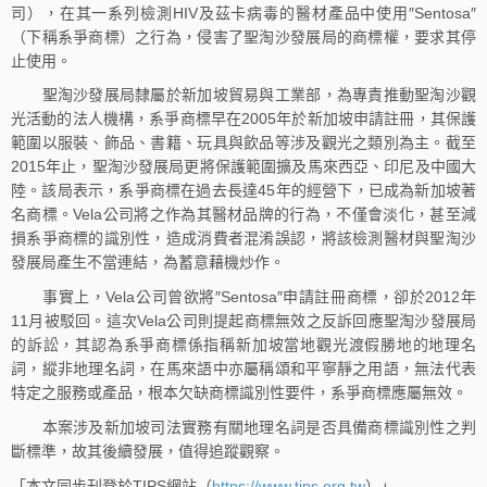
司），在其一系列檢測HIV及茲卡病毒的醫材產品中使用″Sentosa″
（下稱系爭商標）之行為，侵害了聖淘沙發展局的商標權，要求其停
止使用。
聖淘沙發展局隸屬於新加坡貿易與工業部，為專責推動聖淘沙觀
光活動的法人機構，系爭商標早在2005年於新加坡申請註冊，其保護
範圍以服裝、飾品、書籍、玩具與飲品等涉及觀光之類別為主。截至
2015年止，聖淘沙發展局更將保護範圍擴及馬來西亞、印尼及中國大
陸。該局表示，系爭商標在過去長達45年的經營下，已成為新加坡著
名商標。Vela公司將之作為其醫材品牌的行為，不僅會淡化，甚至減
損系爭商標的識別性，造成消費者混淆誤認，將該檢測醫材與聖淘沙
發展局產生不當連結，為蓄意藉機炒作。
事實上，Vela公司曾欲將″Sentosa″申請註冊商標，卻於2012年
11月被駁回。這次Vela公司則提起商標無效之反訴回應聖淘沙發展局
的訴訟，其認為系爭商標係指稱新加坡當地觀光渡假勝地的地理名
詞，縱非地理名詞，在馬來語中亦屬稱頌和平寧靜之用語，無法代表
特定之服務或產品，根本欠缺商標識別性要件，系爭商標應屬無效。
本案涉及新加坡司法實務有關地理名詞是否具備商標識別性之判
斷標準，故其後續發展，值得追蹤觀察。
「本文同步刊登於TIPS網站（
https://www.tips.org.tw
）」