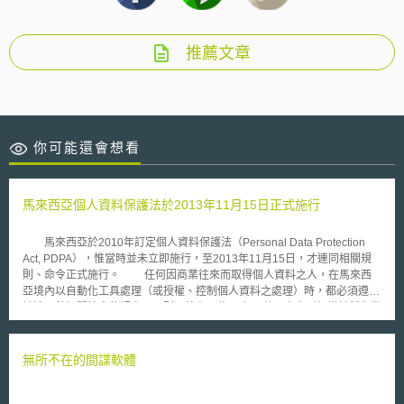
推薦文章
你可能還會想看
馬來西亞個人資料保護法於2013年11月15日正式施行
馬來西亞於2010年訂定個人資料保護法（Personal Data Protection
Act, PDPA），惟當時並未立即施行，至2013年11月15日，才連同相關規
則、命令正式施行。 任何因商業往來而取得個人資料之人，在馬來西
亞境內以自動化工具處理（或授權、控制個人資料之處理）時，都必須遵循
該法及其相關法令的規定。否則，將有可能面臨50萬元令吉（相當於新台幣
450萬元）罰鍰或三年以下有期徒刑。 除此之外，2013年個人資料保
護命令（Personal Data Protection Order 2013）更規定，通訊業、金融
業、保險業、健康、遊樂業、運輸業、教育、直銷業、服務業、不動產業、
無所不在的間諜軟體
公益事業等11種行業別的資料利用者，必須在2014年02月15日前向個資保
護委員會註冊並取得執照。 針對施行前蒐集的個人資料，該法賦予三