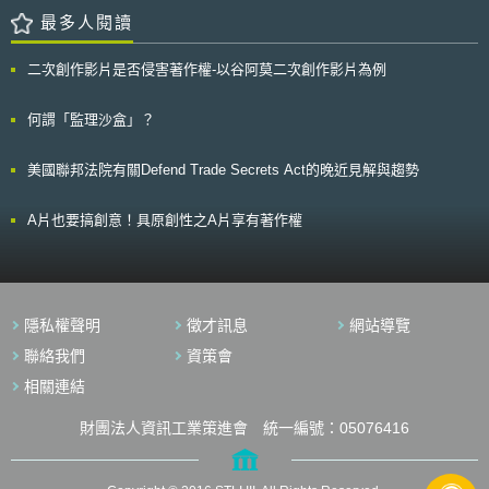
彙整後回覆予企業，如此一來，企業可減輕實驗前繁瑣程序所帶來之負擔，
最多人閱讀
進而降低啟動實驗之門檻。 東京都小池百合子知事於會後向記者們表
示「自駕系統於汽車產業中，已是國家間之競爭」，且東京都將致力於「沙
二次創作影片是否侵害著作權-以谷阿莫二次創作影片為例
盒特區」體制之推動，於必要時可暫時停止相關現行法規之限制。愛知縣大
村秀章知事則期待「透過實證實驗累積技術，促使愛知縣能維持引領世界汽
車產業聚集地之地位」。 針對上述特區的設置，未來實際落實情況以
何謂「監理沙盒」？
及法規排除作法與範圍，值得我國持續投入關注。
美國聯邦法院有關Defend Trade Secrets Act的晚近見解與趨勢
A片也要搞創意！具原創性之A片享有著作權
隱私權聲明
徵才訊息
網站導覽
聯絡我們
資策會
相關連結
財團法人資訊工業策進會 統一編號：05076416