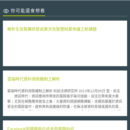
你可能還會想看
解析生技製藥研發成果涉及智慧財產保護之新課題
雲端時代資料保險機制之解析
雲端時代資料保險機制之解析 科技法律研究所 2013年12月05日 壹、前言
資訊時代，資訊應用所帶來的風險幾乎無可迴避，且往往帶來莫大衝
擊；尤其在網路應用普及之後，大量資料透過網路傳輸、流通而暴露於資訊
安全的風險當中，縱有再有高層級的防護，也無法使資料受損或漏失的風險
機率降至零，因此有論者以為，對於無法藉由資訊安全措施加以避免的「殘
餘風險」（Residual Risk），應由「保險機制」予以移轉。本研究特探討
本議題，以呼應目前日益進展的保險產品發展趨勢。 此類的保險機
制，一般稱為資料保險，專門填補網路應用所造成的風險，諸如網路安全
Facebook因掃描用戶訊息而面臨訴訟