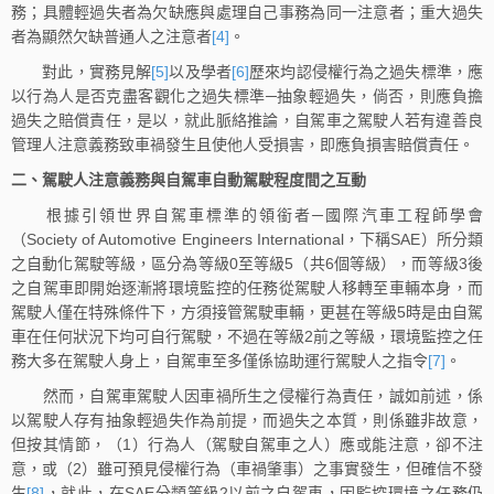
務；具體輕過失者為欠缺應與處理自己事務為同一注意者；重大過失
者為顯然欠缺普通人之注意者
[4]
。
對此，實務見解
[5]
以及學者
[6]
歷來均認侵權行為之過失標準，應
以行為人是否克盡客觀化之過失標準─抽象輕過失，倘否，則應負擔
過失之賠償責任，是以，就此脈絡推論，自駕車之駕駛人若有違善良
管理人注意義務致車禍發生且使他人受損害，即應負損害賠償責任。
二、駕駛人注意義務與自駕車自動駕駛程度間之互動
根據引領世界自駕車標準的領銜者─國際汽車工程師學會
（Society of Automotive Engineers International，下稱SAE）所分類
之自動化駕駛等級，區分為等級0至等級5（共6個等級），而等級3後
之自駕車即開始逐漸將環境監控的任務從駕駛人移轉至車輛本身，而
駕駛人僅在特殊條件下，方須接管駕駛車輛，更甚在等級5時是由自駕
車在任何狀況下均可自行駕駛，不過在等級2前之等級，環境監控之任
務大多在駕駛人身上，自駕車至多僅係協助運行駕駛人之指令
[7]
。
然而，自駕車駕駛人因車禍所生之侵權行為責任，誠如前述，係
以駕駛人存有抽象輕過失作為前提，而過失之本質，則係雖非故意，
但按其情節，（1）行為人（駕駛自駕車之人）應或能注意，卻不注
意，或（2）雖可預見侵權行為（車禍肇事）之事實發生，但確信不發
生
[8]
，就此，在SAE分類等級2以前之自駕車，因監控環境之任務仍