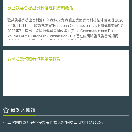
優惠。相關措施包括對資料中心設備提供銷售稅減免，並設定最低投資額或
護機制而受企業信任，強化新加坡的經濟競爭力與地位。另外，相較於其他
就業創造門檻作為適用條件，部分州亦於一定年限內提供財產稅減免。整體
歐盟執委會提出資料治理與資料政策
國家在國際傳輸上有較嚴格的限制（必須有相同等級的個人資料保護立法為
而言，各州租稅制度設計差異顯著，形成州際間競爭現象。 貳、重點說明
傳輸前提），新加坡的法制理念是僅讓企業遵守最低限度的安全維護要求
一、銷售稅減免之制度設計 資料中心營運涉及大量設備與電力投入，若適
後，便能將個人資料進行國際傳輸，這樣較彈性的法制設計讓新加坡有望成
歐盟執委會提出資料治理與資料政策 資訊工業策進會科技法律研究所 2020
用一般銷售稅規範，將提高初期投資成本。因此，多數州透過銷售稅制度提
為亞太地區的資料與研究中心樞紐。
年10月12日 歐盟執委會(European Commission，以下簡稱執委會)於
供減免措施，主要類型如下： （一）設備之銷售稅減免 部分州將資料中心
2020年7月提出「資料治理與資料政策」(Data Governance and Data
設備納入銷售稅免稅範圍，例如維吉尼亞州（Virginia）明確規定符合州法
Policies at the European Commission)[1]，旨在說明歐盟執委會將如何透
規定條件之資料中心設備得適用銷售稅減免。 （二）投資與就業門檻設計
過資料治理及相關政策，轉型為資料驅動型組織(data-driven
部分州設定最低投資額或就業創造門檻作為適用條件，例如亞利桑那州
organization)，並提供一致的方向或原則，促進執委會下各政務總署
（Arizona）以最低投資金額為標準，投資人須達一定資本額或就業人數，
(Directorate-General)及事務部門(Service Department)(以下簡稱相關部門
始得適用銷售稅減免。 （三）用電納入銷售及使用稅減免範圍 另有州將資
機構)之資料共享。 壹、背景目的 「促成歐洲適應數位時代，並使執委
我國遊戲軟體著作權爭議探討
料中心用電納入銷售及使用稅（Sales and Use Tax）減免範圍，例如北卡
會成為完全數位化、具敏捷性、靈活性與透明性的歐盟組織」是執委會現任
羅來納州（North Carolina）對符合州法規定條件之資料中心設備與用電提
主席Ursula von der Leyen所提出的2019年至2024年政策願景之一[2]。隨
供銷售及使用稅減免。由於電力使用為主要營運成本，此類措施對投資決策
著數位化發展，透明(transparent)、循證式(evidence-based)的決策需運用
具有實質影響。 二、財產稅與地方政府財政考量 資料中心屬高度資本密集
人工智慧資料分析技術，「資料」是直接影響人工智慧運用於政策決定的關
產業，若依一般財產稅計算方式課徵，地方政府可獲得穩定稅收來源。然
鍵要素。欲提升人工智慧運用結果被信賴的程度，首先必須有可查找
而，多數州允許地方政府提供財產稅減免，財產稅優惠常透過法定減免或地
(findable)、可近用(accessible)、可互通(interoperable)、安全(secure)且
方協議方式訂定，內容包括減免期間與減免比例，有助於提升投資誘因，也
高品質(high-quality)的資料。歐盟機構內部資料、資訊與知識的共享與治
可能影響地方政府長期財政收入。 三、銷售稅減免之制度設計 隨著各州競
理，有助於此願景之達成。 因此，執委會提出「資料治理與資料政
相提供租稅優惠，州際間形成租稅競爭現象，若優惠措施缺乏明確成本效益
策」，建立執委會統一的資料治理架構與政策原則，幫助執委會轄下相關部
評估，可能造成公共資源配置失衡。此外，資料中心自動化程度高，營運階
最多人閱讀
門機構共同遵循資料管理(data management)、資料近用、資料保護、智慧
段實際創造之就業機會有限，若政策僅以投資金額或資本規模作為誘因標
財產權、資訊安全等相關法律與監理要求。同時，執委會亦期能藉此優化資
準，而未評估其對地方產業帶動效果，未必能確保長期經濟外溢效果，如供
料建立(creation)、蒐集(collection)、取得(acquisition)、存取(access)、利
二次創作影片是否侵害著作權-以谷阿莫二次創作影片為例
應鏈發展或相關科技產業聚集效果。 參、事件評析 資料中心為AI發展之基
用(use)、處理(processing)、共享(sharing)、保存(preservation)與刪除
礎設施，各州透過租稅制度吸引投資，有助提升數位基礎建設與資料處理能
(deletion)等資料生命週期必經流程，改善資料品質，提升資料管理及共享