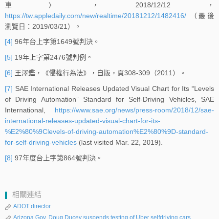
車〉，2018/12/12，
https://tw.appledaily.com/new/realtime/20181212/1482416/
（最後
瀏覽日：2019/03/21）。
[4]
96年台上字第1649號判決。
[5]
19年上字第2476號判例。
[6]
王澤鑑，《侵權行為法》，自版，頁308-309（2011）。
[7]
SAE International Releases Updated Visual Chart for Its “Levels
of Driving Automation” Standard for Self-Driving Vehicles, SAE
International,
https://www.sae.org/news/press-room/2018/12/sae-
international-releases-updated-visual-chart-for-its-
%E2%80%9Clevels-of-driving-automation%E2%80%9D-standard-
for-self-driving-vehicles
(last visited Mar. 22, 2019).
[8]
97年度台上字第864號判決。
相關連結
ADOT director
Arizona Gov. Doug Ducey suspends testing of Uber selfdriving cars