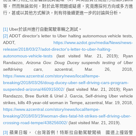
等，然而無論如何，對於此等問題或疑慮，究竟應採何方向或多方進
行，甚或以其他方式解決，則有待後續更進一步的討論與分析。
[1]
Uber於該州進行自動駕駛車輛之測試。
[2]
ADOT director's letter to Uber halting autonomous vehicle tests,
ADOT,
https://www.azdot.gov/media/News/news-
release/2018/03/27/adot-director's-letter-to-uber-halting-
autonomous-vehicle-tests
(last visited Mar. 21, 2019); Ryan
Randazzo,
Arizona Gov. Doug Ducey suspends testing of Uber
selfdriving cars
, azcentral, Mar. 26, 2018,
https://www.azcentral.com/story/news/local/tempe-
breaking/2018/03/26/doug-ducey-uber-self-driving-cars-program-
suspended-arizona/460915002/
(last visited Mar. 21, 2019); Ryan
Randazzo, Bree Burkitt & Uriel J. Garcia, Self-driving Uber vehicle
strikes, kills 49-year-old woman in Tempe, azcentral, Mar. 19, 2018,
https://www.azcentral.com/story/news/local/tempe-
breaking/2018/03/19/woman-dies-fatal-hit-strikes-self-driving-uber-
crossing-road-tempe/438256002/
(last visited Mar. 21, 2019).
[3]
蘋果日報，〈台灣首例！特斯拉自動駕駛闖禍 國道上撞毀警