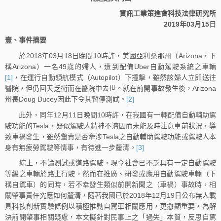
資訊工業策進會科技法律研究所
2019年03月15日
壹、事件摘要
於2018年03月18日晚間10時許，美國亞利桑那州（Arizona，下
稱Arizona）一名49歲的婦人，遭到配備Uber自動駕駛系統之車輛
[1]
，在運行自動領航模式（Autopilot）下撞擊，雖然該婦人立即送往
醫院，但仍回天乏術而在醫院中去世。就在前開事故發生後，Arizona
州長Doug Ducey因此下令其暫停測試。
[2]
此外，同年12月11日晚間10時許，在我國有一輛配備自動輔助駕
駛功能的Tesla，疑似駕駛人精神不濟因而未能及時注意車前狀況，導
致車禍發生，雖然肇責是否牽涉Tesla之自動輔助駕駛功能或駕駛人本
身有無疲勞駕駛等情事，有待進一步釐清。
[3]
綜上，不論測試或道路駕駛，現今社會已不乏具有一定自動駕駛
等級之車輛於路上行駛，然而在推廣、研發或應用自動駕駛車輛（下
稱自駕車）的同時，若不幸發生類似前開新聞之（車禍）事故時，相
關肇事責任究應如何釐清，隨著我國已於2018年12月19日公布無人載
具科技創新實驗條例以積極推動自駕車相關應用，更愈顯重要，為解
決前開肇事相關疑慮，本文擬針對民事上之「過失」本質，反思自駕