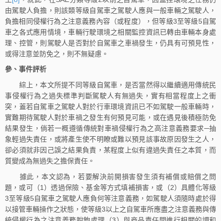
由駕駛人負擔，則該類等級自駕車之駕駛人應與一般車輛之駕駛人，
負擔相同侵權行為之注意義務內容（或程度），但等級3至等級5自駕
車之各式應用情境，車輛行駛環境之相關監控資訊已轉由車輛本身處
理、控管，則駕駛人是否對於自駕車之車禍發生，仍具有可預見性，
或得注意並防免之，則不無疑慮。
參、事件評析
綜上，本文所提不同等級自駕車，是否當然得以繼續適用傳統民
事侵權行為之過失標準判斷駕駛人有無過失，實有相當程度上之衝
突，蓋若自駕車之駕駛人對於行車環境資訊已不如駕駛一般車輛時，
實難期待駕駛人對於車禍之發生有何預見可能，或在遇見後積極防免
結果發生，倘若一概遵循傳統對車禍侵權行為之高注意義務要求─抽
象輕過失責任，或將產生使不明瞭或難以預見該事故原因發生之人，
卻必須就非因己誤之結果負責，某程度上似有違過失責任之本質，而
質變成為無過失之擔保責任。
據此，本文認為，若要解決前開損害發生須有補償或賠償之問
題，或可（1）透過保險、基金等方式填補損害，或（2）具體化等級
3至等級5自駕車之駕駛人應負何等注意義務，如駕駛人須隨時處於得
以接管車輛操作之狀態，使等級3以上之自駕車所應盡之注意義務與傳
統侵權行為之注意義務脫鉤處理（3）與商品責任間進行相關的調和