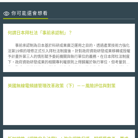
你可能還會想看
何謂日本拜杜法「事前承認制」？
事前承認制為日本基於科研成果廣泛運用之目的，透過產業技術力強化
法第19條的增修正式引入拜杜法制度後，針對政府資助研發成果移轉或授權
予計畫外第三人的情形賦予委託機關與執行單位的義務。在日本拜杜法制度
下，政府資助研發成果的相關專利權原則上得歸屬於執行單位，但考量到這
些研發成果若移轉給未預備活用該些成果之人，將會造成由國家資金所衍生
的科研成果難以被運用，從而無法達成促進成果運用的法目的，因此在該法
第19條第4項增訂事前承認制。 依該制度，執行單位若欲讓與歸屬於執
行單位之政府資助研發成果所涉及專利權給第三人，或將使用該些專利權的
英國無線電頻譜管理改革政策（下）－－風險評估與對策
權利設定或移轉予第三人時，除了符合政令所定不妨礙專利權運用之情形
外，委託機關須和執行單位約定為上開移轉等行為前，須先取得委託機關的
同意。