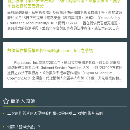
新加坡推《網路安全法案》：強化網路保護、賦權受害者、要求
平台揭露加害者身分
面對網路騷擾、私密影像濫用及假訊息快速擴散等現象持續上升，新加坡政
府於10月15日正式提出《網路安全（救濟與問責）法案》（Online Safety
(Relief and Accountability) Bill，簡稱 OSRA），旨在提供受害者更迅速、
更具效力的救濟手段，並強化平台與加害者的法律責任。該法案在16日完成
國會一讀，預計於2026年上半年正式設立「網路安全委員會」（Online
Safety Commission, OSC）。 政府指出，隨著民眾日常高度依賴網路，各
類線上侵害行為不斷增加。根據政府的數位化調查，有84%的受訪者曾接觸
有害內容，另有三分之一在過去一年曾遭遇實質的網路不法行為。其類型包
數位著作權侵權監控公司Rightscorp, Inc.之爭議
括性與暴力內容、網路霸凌、種族與宗教衝突言論等。非營利組織SG Her
Empowerment的研究更指出，多數受害者因平台處理無效、加害者匿名、
Rightscorp, Inc.成立於2011年，總部位於美國洛杉磯，該公司與網際
外界輕忽其傷害而感到無助，甚至減少自身在網路上的公共參與。 OSRA的
網路服務提供者合作（Internet Service Provider, ISP），監控以P2P方式所
核心是建立網路安全委員會（Online Safety Commission, OSC），作為受
進行之非法下載行為，並依數位千禧年著作權法（Digital Millennium
害者的專責申訴與救濟窗口。受害者在多數案件中須先向平台申訴；若平台
Copyright Act）之規定，代理權利人與當事人和解（下載一非法檔案的和解
未能妥善處理，即可向OSC報告。但針對私密影像濫用、兒童影像濫用與人
金額是20美元）或透過訴訟以保護權利人之智慧財產權，近年越來越多大學
肉搜索（doxxing）等急迫性高的侵害，可直接向OSC求助。OSC在確認侵
甚至是華納兄弟（Warner Bros.）、唱片公司BMG使用Rightscorp這樣第三
害後，將可發布多類命令，包括要求加害者停止傳播內容、限制其帳號，或
方公司的服務來監控非法網路活動。 年初（2015）在喬治亞州（City
命令平台移除貼文、封鎖群組、降低特定內容觸及率等。若平台拒不配合，
of Monroe, Georgia），該公司因未得消費者同意以電話留言或者發送簡
最多人閱讀
OSC 還可指示ISP阻擋特定網站，或要求App Store下架相關應用程式。 依
訊、email的方式威嚇消費者達成非法著作權下載之和解，被控訴違反「電
據法案與附件內容，新加坡將線上侵害行為分為13類，並分階段實施，包
話消費者保護法」（Telephone Consumer Protection Act），原告Brown
含： 1. 網路騷擾（含性騷擾） 2. 人肉搜索 3. 網路跟蹤 4. 私密影像濫用 5.
二次創作影片是否侵害著作權-以谷阿莫二次創作影片為例
和Ben Jenkin主張針對每一筆非法之通訊連絡請求損害賠償，總額估算可能
兒少影像濫用 6. 網路冒名 7. 不實或合成素材濫用 8. 煽動傷害 9. 煽動暴力
會超過千元美元。 去年（2014），Rightscorp在加州聯邦法院
最嚴重且高發生率的前5類，包括預計2026年上半年優先落地，前9類行為
（California federal court）面臨之集體訴訟仍在進行中，原告方指出
何謂「監理沙盒」？
將隨後實施，構成法定侵權行為（statutory torts），受害者可據此向法院請