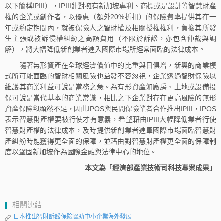
以下簡稱IPIII），IPIII針對擁有新加坡專利、商標或是設計等智慧財產
權的企業或創作者，以優惠（額外20%折扣）的保險費率提供其在一
年或約定期間內，就被保險人之智財權及相關授權權利，負擔其所發
生主張或被訴侵權糾紛之高額費用（不限於訴訟，亦包含仲裁與調
解），將大幅降低新創業者進入國際市場所經常面臨的法律成本。
隨著無形資產在全球經濟價值中的比重與日俱增，新興的商業模
式所可能面臨的智財相關風險也益發不容忽視，企業透過智財保險以
維護其商業利益可說是當務之急。為有形資產如廠房、土地或設備投
保可說是當代基本的商業常識，相比之下企業對存在更高風險的無形
資產保險卻顯然不足，因此IPOS與民間保險業者合作推出IPIII，IPOS
表示智慧財產權要被行使才有意義，希望藉由IPIII大幅降低業者行使
智慧財產權的法律成本，及時提供新創業者進軍國際市場面臨智慧財
產糾紛時能獲得更全面的保障，並藉由對智慧財產權更全面的保障制
度以鞏固新加坡作為國際金融與法律中心的地位。
本文為「經濟部產業技術司科技專案成果」
相關連結
日本推出智財訴訟保險協助中小企業海外發展