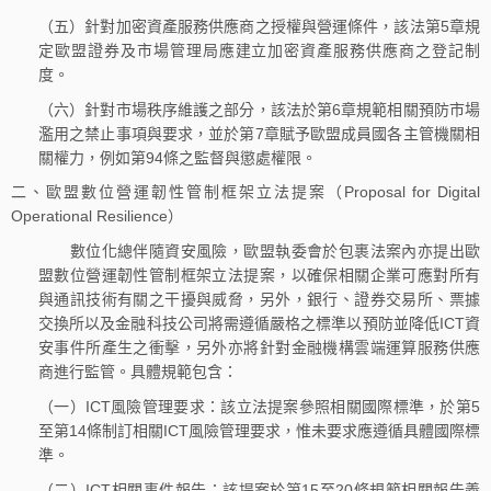
（五）針對加密資產服務供應商之授權與營運條件，該法第5章規
定歐盟證券及市場管理局應建立加密資產服務供應商之登記制
度。
（六）針對市場秩序維護之部分，該法於第6章規範相關預防市場
濫用之禁止事項與要求，並於第7章賦予歐盟成員國各主管機關相
關權力，例如第94條之監督與懲處權限。
二、歐盟數位營運韌性管制框架立法提案（Proposal for Digital
Operational Resilience）
數位化總伴隨資安風險，歐盟執委會於包裹法案內亦提出歐
盟數位營運韌性管制框架立法提案，以確保相關企業可應對所有
與通訊技術有關之干擾與威脅，另外，銀行、證券交易所、票據
交換所以及金融科技公司將需遵循嚴格之標準以預防並降低ICT資
安事件所產生之衝擊，另外亦將針對金融機構雲端運算服務供應
商進行監管。具體規範包含：
（一）ICT風險管理要求：該立法提案參照相關國際標準，於第5
至第14條制訂相關ICT風險管理要求，惟未要求應遵循具體國際標
準。
（二）ICT相關事件報告：該提案於第15至20條規範相關報告義