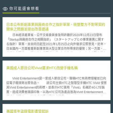
你可能還會想看
日本公布新創事業與廠商合作之指針草案，統整雙方不對等契約
關係之問題並提出改善建議
日本經濟產業省、公平交易委員會及特許廳於2020年12月23日發布
「Startup與廠商合作之相關指針」（スタートアップとの事業連携に関す
る指針）草案，並自同日起至2021年1月25日止向外徵求公眾意見。近年，
日本國內一方面看重新創事業與大型企業合作所帶來的優勢；另一方面，在
此種合作關係下，雙方的契約關係亦浮現如名為共同研究、卻由大型企業方
獨占專利權等問題。基此，配合2020年4月未來投資會議的決議要求，統整
新創事業與大型企業間不對等契約關係的問題與提出改善建議，並參考同年
11月公平交易委員會所發布的「Startup交易習慣之現況調查報告最終版」
美國成人節目公司Vivid要求HTC改變手機名稱
（スタートアップの取引慣行に関する実態調査について最終報告），擬定
本指針草案。 本指針主要著眼於新創事業與企業間的保密協議（Non-
Vivid Entertainment是一家成人節目公司，聲稱HTC有商標侵權並已向
disclosure agreement, NDA）、概念驗證（Proof of Concept, PoC）契
這電子龍頭寄出警告函。 該公司主張HTC之智慧型手機HTC Vivid 侵害
約、共同研究契約與授權（license）契約等四種契約類型。除了統整包含
其Vivid Entertainment的商標，並表示HTC使用「Vivid」名稱於4G LTE裝
訂約階段在內的各種問題實例、以及日本獨占禁止法（私的独占の禁止及び
置，造成消費者錯誤印象，以為HTC公司及產品皆為Vivid Entertainment附
公正取引の確保に関する法律）對此的適用現況外，亦提出了相應的改善與
屬或有所關聯，可能造成消費者混淆或誤認。 Vivid Entertainment於
解決方案。舉例而言，指針草案指出，新創事業可能會被合作廠商要求對其
11月14日寄出警告函，要求HTC停止使用該商標銷售手機，並宣稱從1984
公開營業秘密，卻未能簽訂保密協議。對此，合作廠商即可能構成獨占禁止
年已開始使用Vivid商標。該律師於此一警告函中表示HTC的手機名稱可能
法上濫用其優勢地位之行為。會造成此狀況發生的實務情境，可能為合作廠
構成商標侵權、商標淡化及不實的來源標示。 Vivid Entertainment給予
美國青年盜錄電影遭受起訴
商承諾事後會簽署保密協議，但要求新創事業先行揭露其程式的原始碼等營