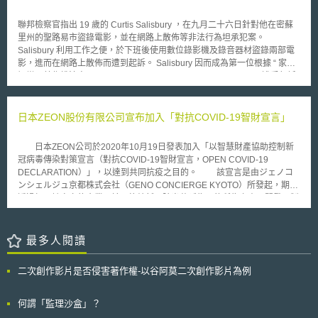
HTC回應此信之期限為11月21日，如未收到HTC回覆，Vivid
業秘密等。而原因則主要包含新創事業缺乏足夠法律素養（literacy）、以
Entertainment將進一步提出法律賠償。先前詢問HTC時，該公司表示：
及有關開放式創新的相關知識不足等。基此，指針提出改善方案，例如，締
聯邦檢察官指出 19 歲的 Curtis Salisbury ，在九月二十六日針對他在密蘇
「我們正審視此一指控，我們不會有任何進一步評論，直到這問題被解
約前新創事業即先行區分出可直接向契約他方揭露的營業秘密、得透過締結
里州的聖路易市盜錄電影，並在網路上散佈等非法行為坦承犯案。
決。」
NDA約定揭露之營業秘密、以及不得揭露之營業秘密等；締結NDA時，應
Salisbury 利用工作之便，於下班後使用數位錄影機及錄音器材盜錄兩部電
盡可能具體約定營業秘密的使用目的、對象及範圍，並且考量到通常難以舉
影，進而在網路上散佈而遭到起訴。 Salisbury 因而成為第一位根據 “ 家庭
證廠商違反保密協議，因此不建議揭露攸關新創事業核心能力（core
娛樂及著作權法案 ” (Family Entertainment and Copyright Act) 而遭受起訴
competence）的營業秘密。
者。 家庭娛樂及著作權法案在 2005 年四月由國會通過，致力於遏止網
路上的著作權侵害行為。法案中規定，運用視聽器材於電影院中盜錄電影
者，可以處＄ 250,000 罰金及三年以下有期徒刑，若進而在網路上傳播
日本ZEON股份有限公司宣布加入「對抗COVID-19智財宣言」
者，則需承擔額外的罰則。 儘管這樣的結果使大多數電影製片業者歡
欣鼓舞。然而，如此嚴厲的刑罰具有爭議性，原因在於嚴厲的罰則是為暴力
日本ZEON公司於2020年10月19日發表加入「以智慧財產協助控制新
犯罪而設計，若應用於著作權相關議題時，實非一個明智的選擇。
冠病毒傳染對策宣言（對抗COVID-19智財宣言，OPEN COVID-19
DECLARATION）」，以達到共同抗疫之目的。 該宣言是由ジェノコ
ンシェルジュ京都株式会社（GENO CONCIERGE KYOTO）所發起，期望
透過加入該宣言的企業，於以終結新冠肺炎蔓延為目的所為之產品開發、製
造及販賣，宣示不行使企業所擁有相關發明、新型及設計專利權和著作權等
權利。如此一來，將可建構友善的防疫產品開發及製造環境，讓開發者或製
造商免去來自權利人的侵權調查或繁複的授權流程。 目前已有包括
最多人閱讀
Canon、Nikon、SONY、CASIO、Panasonic、大金空調、豐田、三菱、
速霸路、馬自達等101間知名企業加入，並擁有高達927,897件的專利數
二次創作影片是否侵害著作權-以谷阿莫二次創作影片為例
量。 經產省近畿經濟產業局也與該宣言辦公室合作，提出對抗新冠肺
炎計畫，計畫主軸在於以下三點： 從加入宣言的所有專利中，挑選易於活
用的技術並提出施行的可行方案。 協助中小及新創企業與加入宣言的企業
何謂「監理沙盒」？
對談，支援權利交涉。 協助擬定授權契約及業務展開等必要策略。 我