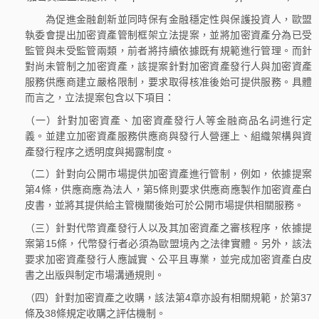
為促進金融創新並同時保有金融穩定性與保護投資人，歐盟
執委會提出加密資產管制框架立法提案，並將加密資產分為已受
監管與未受監管兩類，前者將持續依據既有規範進行管理。而針
對尚未管制之加密資產，該提案針對加密資產發行人與加密資產
服務供應商建立嚴格限制，要求取得核准後始可提供服務。具體
而言之，立法提案包含以下項目：
（一）針對加密資產、加密資產發行人等金融商品名詞進行定
義。並建立加密資產服務供應商與發行人營運上、組織架構與資
產發行程序之透明度與揭露制度。
（二）針對向公開市場提供加密資產進行管制，例如，依據提案
第4條，供應商應為法人，第5條則要求供應商應製作加密資產白
皮書，並將其提供給主管機關後始可於公開市場提供相關服務。
（三）針對代幣資產發行人以及其加密資產之審核程序，依據提
案第15條，代幣發行者必須為歐盟境內之法律實體。另外，該法
要求加密資產發行人應誠實、公平且專業，並完成加密資產白皮
書之出版與制定市場溝通規則。
（四）針對加密資產之收購，該法第4章亦設有相關規範，於第37
條及38條規定收購之評估機制。