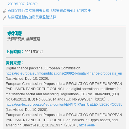
2019/1937（2020）
英國金融行為監督總署公布《加密資產指引》諮詢文件
法國通過新的加密貨幣監管法律
余和謙
法律研究員 編譯整理
上稿時間：
2021年01月
資料來源：
Digital finance package, European Commission,
https://ec.europa.eu/info/publications/200924-digital-finance-proposals_en
(last visited: Dec: 10, 2020).
European Commission, Proposal for a REGULATION OF THE EUROPEAN
PARLIAMENT AND OF THE COUNCIL on digital operational resilience for
the financial sector and amending Regulations (EC) No 1060/2009, (EU)
No 648/2012, (EU) No 600/2014 and (EU) No 909/2014（2020）,
https://eur-lex.europa.eu/legal-content/EN/TXT/?uri=CELEX:52020PC0595
(last visited: Dec 10, 2020).
European Commission, Proposal for a REGULATION OF THE EUROPEAN
PARLIAMENT AND OF THE COUNCIL on Markets in Crypto-assets, and
amending Directive (EU) 2019/1937（2020）,
https://eur-