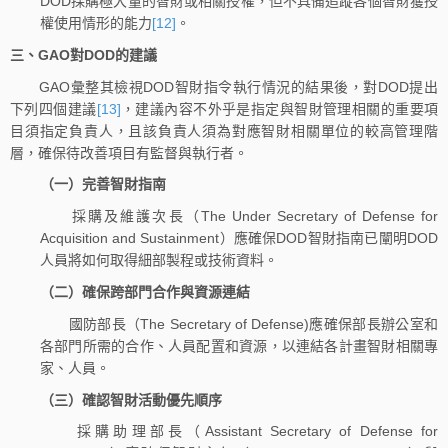
DOD採購極大量的智財或相關授權，但不具備追蹤各個智財獲授
權使用情形的能力
[12]
。
三、GAO對DOD的建議
GAO彙整其檢視DOD智財指令執行情況的結果後，對DOD提出
下列四個建議
[13]
，建議內容不外乎是指定與智財管理相關的重要項
目須指定負責人，且該負責人須為對應智財相關單位的較高管理階
層，確保待改善項目有監督與執行者。
（一）完善智財指南
採購及維護次長（The Under Secretary of Defense for
Acquisition and Sustainment）應確保DOD智財指南已闡明DOD
人員將如何取得細部製程或技術資料。
（二）確保跨部門合作與資源連結
國防部長（The Secretary of Defense)應確保部長辦公室和
各部門所需的合作、人員配置和資源，以連結各計畫智財相關專
家、人員。
（三）確認智財活動優先順序
採購助理部長（Assistant Secretary of Defense for