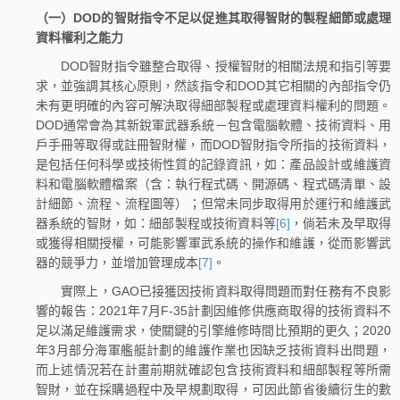
（一）DOD的智財指令不足以促進其取得智財的製程細節或處理
資料權利之能力
DOD智財指令雖整合取得、授權智財的相關法規和指引等要
求，並強調其核心原則，然該指令和DOD其它相關的內部指令仍
未有更明確的內容可解決取得細部製程或處理資料權利的問題。
DOD通常會為其新銳軍武器系統－包含電腦軟體、技術資料、用
戶手冊等取得或註冊智財權，而DOD智財指令所指的技術資料，
是包括任何科學或技術性質的記錄資訊，如：產品設計或維護資
料和電腦軟體檔案（含：執行程式碼、開源碼、程式碼清單、設
計細節、流程、流程圖等）；但常未同步取得用於運行和維護武
器系統的智財，如：細部製程或技術資料等
[6]
，倘若未及早取得
或獲得相關授權，可能影響軍武系統的操作和維護，從而影響武
器的競爭力，並增加管理成本
[7]
。
實際上，GAO已接獲因技術資料取得問題而對任務有不良影
響的報告：2021年7月F-35計劃因維修供應商取得的技術資料不
足以滿足維護需求，使關鍵的引擎維修時間比預期的更久；2020
年3月部分海軍艦艇計劃的維護作業也因缺乏技術資料出問題，
而上述情況若在計畫前期就確認包含技術資料和細部製程等所需
智財，並在採購過程中及早規劃取得，可因此節省後續衍生的數