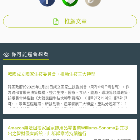
推薦文章
你可能還會想看
韓國成立國家生技委員會，推動生技三大轉型
韓國政府於2025年1月23日成立國家生技委員會（국가바이오위원회），作
為跨部會最高決策機構，整合生技、醫療、食品、能源、環境等領域政策。
該委員會將推動《大韓民國生技大轉型戰略》（대한민국 바이오 대전환 전
략），聚焦基礎建設、研發創新、產業發展三大轉型，重點分述如下： 1.
基礎建設轉型：韓國將成立「生技聚落協調機構」（바이오 클러스터 협의
체），整合20多個生技聚落，讓各聚落共享設備、專家及創業支援，並與全
球頂尖生技聚落交流。韓國計畫創造1萬個生技相關就業機會、培育11萬名
生技專業人才，並推動生技監管創新。 2. 研發創新轉型：韓國期望透過AI
Amazon無法阻擋家居家飾用品零售商Williams-Sonoma對其提
技術應用，將新藥開發的時間與成本減半。此外，政府將提供資料共享的獎
出之智財侵害訴訟，此訴訟案將持續進行…
勵措施，簡化IRB及DRB審查流程，推動資料導向的生技研發。韓國計畫至