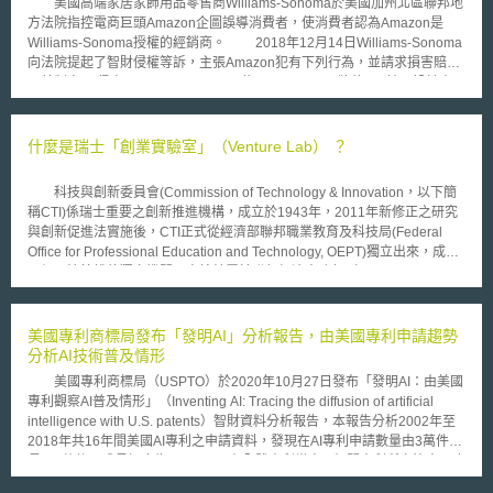
美國高端家居家飾用品零售商Williams-Sonoma於美國加州北區聯邦地
2035年在國家生技資料平台上累積1000萬筆生技資料，並建構高效能運算
方法院指控電商巨頭Amazon企圖誤導消費者，使消費者認為Amazon是
基礎設施以提升分析能力。 3. 產業發展轉型：韓國將透過五個公共CDMO
Williams-Sonoma授權的經銷商。 2018年12月14日Williams-Sonoma
支援生技產業技術產品化，並推動AI導向的「K-BioMADE計畫」，促進生
向法院提起了智財侵權等訴，主張Amazon犯有下列行為，並請求損害賠償
技製造的高速化、標準化與自動化。此外，政府將成立1兆韓元以上的
及禁制令： 侵害了Williams-Sonoma旗下West Elm品牌的Orb椅子設計專
「Mega Fund」，提供金融政策支持。韓國計畫至2032年將CDMO生產能
利，專利號為D815,452。 在Amazon網站上及行銷廣告中使用Williams-
力擴大至2.5倍，確保在全球市場佔據領先地位。 韓國政府擬透過「國家生
Sonoma的商標而有商標侵害及仿冒之行為。 在Amazon網站上及行銷廣告
技委員會」強化公私部門協作、優化法規環境及加速創新技術的商業化，為
中使用Williams-Sonoma的商標而有商標淡化之侵害行為。 不公平競爭行
什麼是瑞士「創業實驗室」（Venture Lab） ？
我國未來生醫政策發展提供寶貴的參考價值，值得持續關注。
為。 Williams-Sonoma指出就商標部分，Amazon未經授權，在其網站
設立一Williams-Sonoma銷售網頁，並在廣告及該網頁中使用未經授權的
科技與創新委員會(Commission of Technology & Innovation，以下簡
Williams-Sonoma商標，且未標示清楚網頁中的商品並非直接由Williams-
稱CTI)係瑞士重要之創新推進機構，成立於1943年，2011年新修正之研究
Sonoma提供；甚至於Amazon的搜尋引擎廣告及電子郵件廣告中誤導消費
與創新促進法實施後，CTI正式從經濟部聯邦職業教育及科技局(Federal
者，使消費者認為可以在Amazon網站上買到Williams-Sonoma授權的商
Office for Professional Education and Technology, OEPT)獨立出來，成為
品。 Amazon於今（2019）年2月提出動議主張該案與商標相關之部分
一個具決策權的獨立機關，直接隸屬於聯邦經濟事務部（Federal
應予駁回，辯稱其僅是提供一個平台，使在其他地方購買的Williams-
Department of Economic Affairs, FDEA）。 CTI為擴大高科技創業並
Sonoma產品可以轉售給消費者，適用第一次銷售原則。但該地院法官表
創造研發成果商品化之效益推動創業家計畫。該計畫主要係由CTI出資成立
示：「就整體而言Amazon不僅是轉售Williams-Sonoma的產品，而是塑造
的「創業實驗室」（Venture Lab）來執行。創業實驗室針對大學生及創業
美國專利商標局發布「發明AI」分析報告，由美國專利申請趨勢
錯誤的印象讓人誤以為在Amazon網站的這些銷售是經過授權，使一個合理
家推出了一系列創業推廣及訓練課程，從單日的工作坊、五日之創業實務密
分析AI技術普及情形
謹慎的消費者（reasonably prudent consumer）會產生誤認混淆。」，因
集課程到在大學開設的創業學期課程，每一個訓練課程都有專家評審，針對
此裁定駁回被告Amazon提出的動議，本案將會進入法院審判。
美國專利商標局（USPTO）於2020年10月27日發布「發明AI：由美國
創新構想及商業模式給予參與課程者具有建設性的建議。 資料來源：
Williams-Sonoma提出的訴訟案其實也是Amazon發展自有品牌衍生的抄襲
專利觀察AI普及情形」（Inventing AI: Tracing the diffusion of artificial
Venture Lab網站 圖 Venturelab 創業課程
問題以及與其他大型品牌商緊張關係的展現。Amazon扮演著既是合作夥伴
intelligence with U.S. patents）智財資料分析報告，本報告分析2002年至
也是競爭者的角色，使得一些大型品牌商陷入困境，若不在Amazon網站銷
2018年共16年間美國AI專利之申請資料，發現在AI專利申請數量由3萬件成
售，產品很有可能會銷售不佳，但若在Amazon網站銷售，則Amazon會蒐
長至6萬件，成長幅度為100%，而在全體專利當中AI相關專利所占比率，也
集銷售產品的資料並且製造類似但較便宜的自有品牌產品銷售。Amazon此
由原本的9%成長至接近16%，顯示在AI技術研發創新與普及率的顯著成