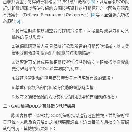
由聯邦資金所獲得的專利權之12,591號行政命令
[3]
，以及要求DOD應
訂定相關規範以解決和締約方間技術資料的相關權利之《國防採購改
革法案》（Defense Procurement Reform Act）
[4]
等，並強調六項核
心原則
[5]
：
1.將智慧財產權規劃整合到採購策略中，以考量對競爭力和可負
擔性的長期影響。
2.確保採購專業人員具備履行公務所需的相關智財知識，以支援
智財採購規劃期間內進行關鍵的跨職能協調。
3.對智財可交付成果和相關授權進行特別協商，相較標準授權能
更有效地平衡DOD和產業界間的利益。
4.就預期智財和維運目標與產業界進行明確有效的溝通。
5.尊重和保護私部門和政府資助的智慧財產權。
6.政府必須確保締約方所交付之智財成果和有相應的授權。
二、GAO檢視DOD之智財指令執行結果
應國會要求，GAO對DOD的智財指令進行通盤檢視，並對智財權
責單位、人員及負責培訓之機構展開調查，訪談相關人員指令的實際
執行情況，其檢視結果如下：