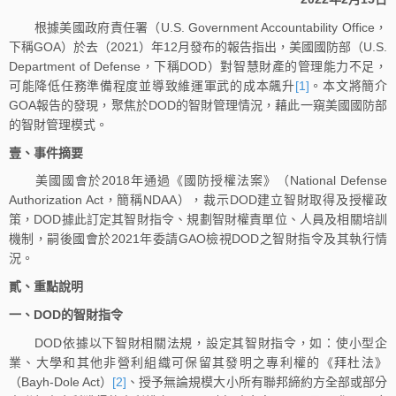
根據美國政府責任署（U.S. Government Accountability Office，
下稱GOA）於去（2021）年12月發布的報告指出，美國國防部（U.S.
Department of Defense，下稱DOD）對智慧財產的管理能力不足，
可能降低任務準備程度並導致維運軍武的成本飆升
[1]
。本文將簡介
GOA報告的發現，聚焦於DOD的智財管理情況，藉此一窺美國國防部
的智財管理模式。
壹、事件摘要
美國國會於2018年通過《國防授權法案》（National Defense
Authorization Act，簡稱NDAA），裁示DOD建立智財取得及授權政
策，DOD據此訂定其智財指令、規劃智財權責單位、人員及相關培訓
機制，嗣後國會於2021年委請GAO檢視DOD之智財指令及其執行情
況。
貳、重點說明
一、DOD的智財指令
DOD依據以下智財相關法規，設定其智財指令，如：使小型企
業、大學和其他非營利組織可保留其發明之專利權的《拜杜法》
（Bayh-Dole Act）
[2]
、授予無論規模大小所有聯邦締約方全部或部分