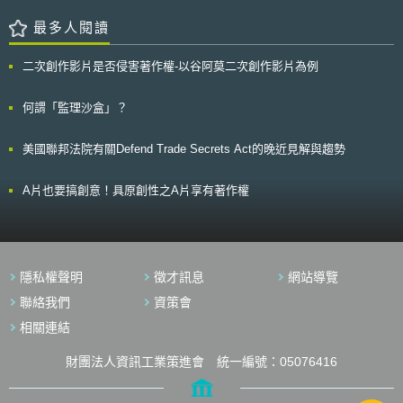
種飽受爭議的營運模式所牽扯的智財爭議仍有待後續追蹤 。 圖片來源：
長。 報告指出，自1950年圖靈（Alan Turing）提出「機器能否思
COURT DOCUMENTS 「本文同步刊登於TIPS網站
考？」問題以來，現今AI技術的發展已經達到連圖靈也會讚嘆的水準，AI技
最多人閱讀
（https://www.tips.org.tw）」
術在發明領域的重要性益發提升，活躍於AI領域的發明人占全體專利權人的
比率也從1976年的1%提升到2018年的25%，在組織的發明專利上也呈現
二次創作影片是否侵害著作權-以谷阿莫二次創作影片為例
相同的趨勢；除了美國銀行（Bank of America）、波音公司（Boeing）以
及奇異電子（General Electric）之外，前30大頂尖的AI公司都來自資通訊
領域，其中佔據首位者為擁有46,752項專利的IBM，其次為擁有22,076項專
何謂「監理沙盒」？
利的微軟以及10,928項專利的Google，而AI技術的應用領域也更加多元，
並且與在地產業做結合，例如應用在奧勒岡州的健身訓練與設備以及北達科
美國聯邦法院有關Defend Trade Secrets Act的晚近見解與趨勢
他州的農業上。 USPTO指出，經由專利資料分析顯示AI技術的發展不
僅有顯著的成長，並逐漸與在地產業結合、落實在不同產業領域的多元應
用，AI對於產業的影響力將不亞於電力或半導體，隨著AI領域發明人的顯著
A片也要搞創意！具原創性之A片享有著作權
成長，未來將有更多AI技術在各領域的應用出現，而擴大AI影響力的關鍵在
於發明者與公司能否成功將AI納入現有或新產品的功能、流程或服務之中。
隱私權聲明
徵才訊息
網站導覽
聯絡我們
資策會
相關連結
財團法人資訊工業策進會 統一編號：05076416