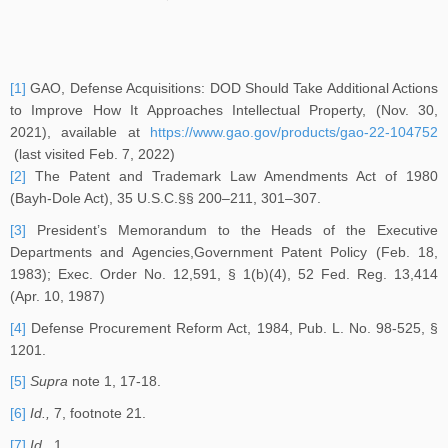
[1]
GAO, Defense Acquisitions: DOD Should Take Additional Actions
to Improve How It Approaches Intellectual Property, (Nov. 30,
2021), available at
https://www.gao.gov/products/gao-22-104752
(last visited Feb. 7, 2022)
[2]
The Patent and Trademark Law Amendments Act of 1980
(Bayh-Dole Act), 35 U.S.C.§§ 200–211, 301–307.
[3]
President’s Memorandum to the Heads of the Executive
Departments and Agencies,Government Patent Policy (Feb. 18,
1983); Exec. Order No. 12,591, § 1(b)(4), 52 Fed. Reg. 13,414
(Apr. 10, 1987)
[4]
Defense Procurement Reform Act, 1984, Pub. L. No. 98-525, §
1201.
[5]
Supra
note 1, 17-18.
[6]
Id.,
7, footnote 21.
[7]
Id.,
1.