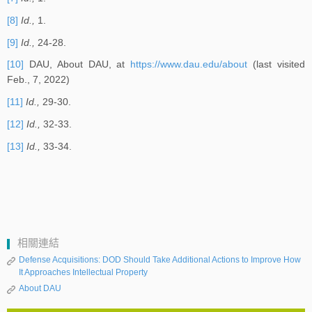
[8]
Id.,
1.
[9]
Id.,
24-28.
[10]
DAU, About DAU, at
https://www.dau.edu/about
(last visited
Feb., 7, 2022)
[11]
Id.,
29-30.
[12]
Id.,
32-33.
[13]
Id.,
33-34.
相關連結
Defense Acquisitions: DOD Should Take Additional Actions to Improve How
It Approaches Intellectual Property
About DAU