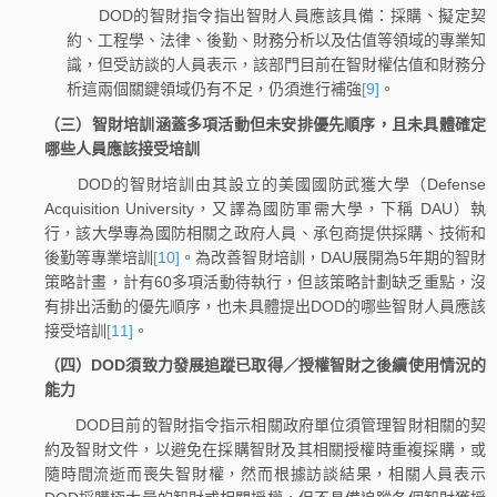
DOD的智財指令指出智財人員應該具備：採購、擬定契
約、工程學、法律、後勤、財務分析以及估值等領域的專業知
識，但受訪談的人員表示，該部門目前在智財權估值和財務分
析這兩個關鍵領域仍有不足，仍須進行補強
[9]
。
（三）智財培訓涵蓋多項活動但未安排優先順序，且未具體確定
哪些人員應該接受培訓
DOD的智財培訓由其設立的美國國防武獲大學（Defense
Acquisition University，又譯為國防軍需大學，下稱 DAU）執
行，該大學專為國防相關之政府人員、承包商提供採購、技術和
後勤等專業培訓
[10]
。為改善智財培訓，DAU展開為5年期的智財
策略計畫，計有60多項活動待執行，但該策略計劃缺乏重點，沒
有排出活動的優先順序，也未具體提出DOD的哪些智財人員應該
接受培訓
[11]
。
（四）DOD須致力發展追蹤已取得／授權智財之後續使用情況的
能力
DOD目前的智財指令指示相關政府單位須管理智財相關的契
約及智財文件，以避免在採購智財及其相關授權時重複採購，或
隨時間流逝而喪失智財權，然而根據訪談結果，相關人員表示