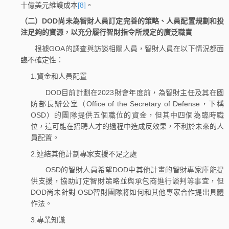
十億美元維護成本
[8]
。
（二）DOD尚未為智財人員訂定完善的策略、人員配置規劃和投
注足夠的資源，以充分履行智財指令所規定的廣泛職責
根據GOA的調查與訪談相關人員，智財人員在以下情況都面
臨不確定性：
1.資金和人員配置
DOD目前計劃在2023財會年度前，為智財主任及其在國
防部長辦公室（Office of the Secretary of Defense，下稱
OSD）的團隊提供五個職位的資金，但其中四個為臨時職
位，這可能在招聘人才的過程中造成反效果，不利於未來的人
員配置。
2.連結其他計劃專家支援不足之處
OSD的智財人員希望DOD中其他計畫的智財專家庫能提
供支援，協助訂定智財策略並與承包商進行談判等事宜，但
DOD尚未針對 OSD智財團隊將如何和其他專家合作提出具體
作法。
3.專業知識