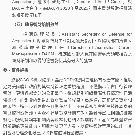
Acquisition）應確保智財主任（Director of the IP Cadre）與
DAU主席合作，為DAU在2023年至2025年間主責與智財相關活
動確定優先順序。
（四）確保智財培訓效益
採購助理部長（Assistant Secretary of Defense for
Acquisition）應確保智財主任訂定補充指引，以協助部門負責人
和採購職業管理主任（Director of Acquisition Career
Management，DACM）確定國防部人員在關鍵專業領域接受之
智財培訓和取得的證書能使其有最大的獲益。
參、事件評析
綜觀GAO的檢視結果，雖然DOD的智財管理仍有改善空間，但以
足見美國聯邦政府對其智財管理之重視程度，不僅指示部會自行管理
智財，更透過部會外的公正單位，從規範到組織實際執行情況進行通
盤檢視；而部會內部對於智財管理的程度，已經從訂定和整合智財相
關規範，進一步到落實在日常任務中，不只重視部會所需技術本身的
智財取得或保護，更欲推進到策略計劃前期，將維護軍武相關的細部
製程和技術資料等相關內容及權利也納入採購範圍，甚至為此盤點智
財所需的專業能力、規劃培訓專門人員，以促進智財管理的量能，其
對智財管理深化及重視的程度值得我國借鏡。