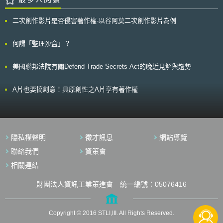
18.38條的規定，修正本法第22條、第122條，將發明專利的優惠期期間由
差，投資200億美元於區域創新中心及社區再生基金，向國家標準技術協會
料。根據西班牙法令，僅有在刑事犯罪追訴或有明顯侵害公益之情事下，始
現行的六個月修正為十二個月，同時鬆綁發明專利與設計專利的公開事由。
（NIST）投資140億美元推動產官學合作研發，以及規劃310億美元用於中
允許電信服務提供者提供客戶之個人資料。 西班牙法院因此向歐盟法
現行本法第22條第3項(發明專利)、第122條第3項(設計專利)中所規定
二次創作影片是否侵害著作權-以谷阿莫二次創作影片為例
小企業信貸、創投及研發資金，特別是地區型的小型孵化器及創新聚落，以
院提出預先決定（Vorabentscheidung)*之請求，請其確認基於現行歐盟法
的優惠期為申請日前六個月，並採列舉限制公開方式，包括：因實驗而公開
支持有色人種及弱勢族群的新創事業成長。
規，各會員國是否應強制民事訴訟程序之當事人，即本案的電信服務提供
者、因於刊物發表者、因陳列於政府主辦或認可之展覽會者、非出於其本意
者，有提供足以確認其使用者身分之資料的義務規定，以達有效遏止著作權
何謂「監理沙盒」？
而洩漏者，方可在專利申請時主張優惠期的規定。 此次修法除了將本
侵害之目的。歐盟法院在分析各相關指令如電子商務、隱私權保障等相關規
法中發明專利的優惠期延長為十二個月之外，就發明和設計專利亦不再限制
定後，認為歐盟現行法規並未就此議題有強制規定，各會員國應於考量隱私
申請人公開方式和事由，同時刪除現行本法中，申請人若欲主張優惠期必須
美國聯邦法院有關Defend Trade Secrets Act的晚近見解與趨勢
權以及其他權利之保障，且在不違法歐盟規範前提下，自行決定是否在國內
同時在申請時即提出主張的規定。 另外，當申請人所申請專利技術內
制定類似之規定。 反觀德國在落實歐盟「儲存通訊資訊指令
容見於向我國或外國提出的他件專利申請案，因他件專利申請案登載於專利
（Directive 2006/24/EC）」於國內法後，則允許在符合特定情況下，當事
A片也要搞創意！具原創性之A片享有著作權
公開公報或專利公報而導致之公開，由於是因為申請人申請專利依法所導
人於民事訴訟程序中有提供個人資料之義務。該法令因存有違反隱私權保護
致，其性質上屬於申請後之公開，有別於得使用優惠期之公開事由，因此不
之爭議，通過後迄今仍有極大之反對聲浪。 *因歐盟條約規定，若會員國法
適用此優惠期規定。 不過，若公報公開出於疏失、或他人直接或間接
院對於條約解釋、共同體組織與歐洲中央銀行行為之有效性與解釋以及執委
得知申請人的創作內容後未經同意所提出專利申請案而公開時，依據「TPP
會所設立的機構的章程之解釋有疑問，且會員國法院認為上述問題之決定於
智慧財產章」第18.38條註31[2]的規定，該公開仍不應作為先前技術，仍有
判決之作成有其必要，得申請歐洲法院裁決，此為預先決定。
優惠期的適用。 此外，配合發明專利優惠期期間的調整，修正本法條
隱私權聲明
徵才訊息
網站導覽
文第59條第1項第3款但書，有關先使用權不適用的規定，將「但於申請人
聯絡我們
資策會
處得知其發明後」的期間由「未滿六個月」修正為「未滿十二個月」。
二、導入因專利專責機關審查遲延而申請延長專利權期間的制度 因應
相關連結
「TPP智慧財產章」第18.46條的規定，新增本法第57條之1至第57條之
4，增訂審查遲延之起算時間、可扣除期間、申請期間、申請延長期間與專
財團法人資訊工業策進會 統一編號：05076416
利專責機關計算之審查遲延期間不一致之處理，以及舉發事由之規定。當授
予之發明專利有不合理延遲時，應依專利權人之申請調整專利權期間。而所
謂不合理延遲，為提出專利申請後5年或申請實體審查後3年(以時間較晚者
Copyright © 2016 STLI,III. All Rights Reserved.
為準)仍未獲審定者。 與美國專利較大的不同是關於延長期間的獲得方