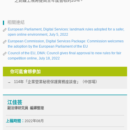
之罰鍰上限將提高至年度營收的20%。
相關連結
European Parliament, Digital Services: landmark rules adopted for a safer,
open online environment, July 5, 2022
European Commission, Digital Services Package: Commission welcomes
the adoption by the European Parliament of the EU
Council of the EU, DMA: Council gives final approval to new rules for fair
competition online, July 18, 2022
你可能會想參加
114年「企業營業秘密保護實務座談會」（中部場）
江佳芸
副法律研究員 編譯整理
上稿時間：
2022年08月