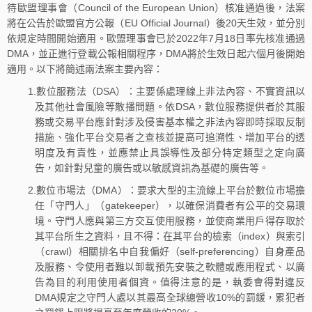
待歐盟理事會（Council of the European Union）核准通過後，法案
將在公告於歐盟官方公報（EU Official Journal）後20天生效，並分別
依規定時間開始適用。歐盟理事會已於2022年7月18日率先核准通過
DMA，並正進行登載公報相關程序，DMA將於生效日起六個月後開始
適用。以下將簡述兩法案主要內容：
1.數位服務法（DSA）：主要係處理線上非法內容、不實資訊以
及其他社會風險等散播問題。依DSA，數位服務提供者於其服
務或交易平台應針對涉及侵害基本權之非法內容即時採取反制
措施、強化平台交易者之查核並提高可追溯性、增加平台的透
明度及有責性，並應禁止具誤導性及部分特定類型之定向廣
告，如針對兒童的廣告或以敏感資訊為基礎的廣告等。
2.數位市場法（DMA）：要求大型的主流線上平台於數位市場擔
任「守門人」（gatekeeper），以確保消費者有公平的交易環
境。守門人應與第三方交互使用服務，並使商業用戶得存取於
其平台所生之資料，且不得：在其平台的檢索（index）與索引
（crawl）相關排名中自我偏好（self-preferencing）自身產品
及服務、令使用者難以卸載預先安裝之軟體或應用程式、以廣
告為目的利用使用者個資。值得注意的是，執委會得對違反
DMA規定之守門人處以其最高全球總營收10%的罰鍰，累犯者