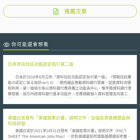
推薦文章
你可能還會想看
日本資訊信託功能認定指引第二版
日本於2018年6月公布「資料信託功能認定指引第一版」（情報信託機
能の認定に係る指針ver1.0），期待藉此推動資料銀行發展，促進資料流通
和利用。第一版指引係以資料銀行應具備之功能為中心，惟伴隨資料銀行業
務發展，指引內除資料銀行基本功能外，亦應規範個人資料管理及向第三方
提供資料之條件等內容，加上有論者認為第一版內有關資料銀行定義過於偏
重功能描述，故總務省和經濟產業省於2019年1月起召開檢討會，重新檢討
上開指引，最終於2019年10月8日公布「資料信託功能認定指引第二版」
（情報信託機能の認定に係る指針ver2.0）。 第二版指引更新重點包括
美國白宮發布「美國就業計畫」說明文件，加強投資基礎建設與
︰（1）修正資料銀行定義︰第一版指引僅強調資料銀行之功能，第二版則
科技研發
增加資料銀行之目的和資料銀行與個人間關係等內容；（2）重新定義並詳
美國白宮於2021年3月31日發布「美國就業計畫」說明文件（FACT
細說明資料種類和蒐集方法；（3）修正資料信託功能認定基準︰新增複數
SHEET: The American Jobs Plan），針對美國當前所面臨基礎建設老舊、
業者共同經營資料銀行，隱私保護對策以及確保資料銀行透明性和個人資料