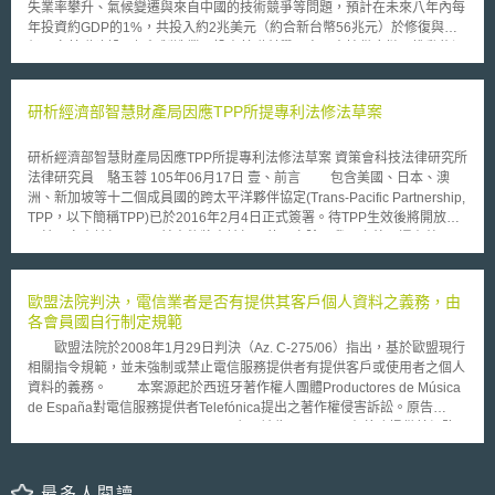
失業率攀升、氣候變遷與來自中國的技術競爭等問題，預計在未來八年內每
之自主控制等規定；（4）新增資料信託功能模範條款之應記載事項︰包括
年投資約GDP的1%，共投入約2兆美元（約合新台幣56兆元）於修復與升
與限制行為能力人締結契約之程序，以及向第三方提供資料之條件等規定。
級國家基礎建設、振興製造業、投資基礎科學研究、支持供應鏈、推動能源
為確保資料銀行透明性和個人資料之自主控制，第二版指引新增資料倫理審
轉型、幼兒教育及長照醫療等項目上。 本說明文件指出，雖然美國為
查會規定，要求資料銀行設置資料倫理審查會並定期向其報告，審查會則應
世界上最富裕的國家，但許多基礎建設都逐漸變得老舊或不合時宜，部份人
就個人與資料銀行間契約、個資利用目的、向第三方提供資料之條件等事項
民仍無法享有高速網路與價格可負擔的房屋，而在疫情的衝擊下不僅導致工
研析經濟部智慧財產局因應TPP所提專利法修法草案
提供建議。
作機會喪失，更威脅到國家經濟安全。除此之外，美國在科技研發、製造與
人才培育上開始落後於最大的競爭對手，顯示政府有必要加快在基礎建設與
研析經濟部智慧財產局因應TPP所提專利法修法草案 資策會科技法律研究所
科技研發的投資，以重建美國的國家競爭力並創造更多的就業機會。
法律研究員 駱玉蓉 105年06月17日 壹、前言 包含美國、日本、澳
針對投資基礎建設部分，包含交通基礎建設如修復高速公路、橋樑，並升級
洲、新加坡等十二個成員國的跨太平洋夥伴協定(Trans-Pacific Partnership,
港口、機場及運輸系統，並改善飲水、電力與網路布建，提供全體人民可負
TPP，以下簡稱TPP)已於2016年2月4日正式簽署。待TPP生效後將開放第
擔、可靠的高速寬頻服務；除了提高基礎建設在面對氣候變遷危機時的韌
二輪國家申請加入，目前表態將申請加入的國家除了我國之外，還有韓國及
性，也提供美國人民更安全、可靠、便利的生活條件。在更新基礎建設的同
印尼。 因應我國推動加入TPP，現行的專利法(以下簡稱本法) 、商標法
時，將採用符合永續性及創新性的建築材料，並優先使用在美國製造與販售
及著作權法、藥事法等12項法規因與「TPP智慧財產章」規定仍有落差而須
的零組件，以支持國內產業與創造就業機會。 而在投資科技研發部
修法調整。經濟部智慧財產局(以下簡稱智慧局)於2015年12月29日舉辦
歐盟法院判決，電信業者是否有提供其客戶個人資料之義務，由
分，相對於中國大陸正大力投資於研發，其研發支出為世界第二，美國在投
「跨太平洋夥伴協定智慧財產(TPP/IP)章說明會」，並於今(2016)年5月12
各會員國自行制定規範
資科技研發占GDP比率卻持續下降，為了支持研發團隊克服高度創新
日公告專利法、商標法及著作權法因應TPP修正草案(送行政院核定版)。
（high-innovation）技術的障礙，有必要提高對於國內研究人員、實驗室及
歐盟法院於2008年1月29日判決（Az. C-275/06）指出，基於歐盟現行
本文將針對本法修法內容重點說明，並提出修法所涉及的影響，期做為
大學院校的投資。因此白宮呼籲國會支持國家科學基金會（NSF）投資500
相關指令規範，並未強制或禁止電信服務提供者有提供客戶或使用者之個人
我國企業後續在專利申請策略的制定與布局方面的參考[1]。 貳、修正要點
億美元設立技術局（technology directorate），用於整合國家研究資源，投
資料的義務。 本案源起於西班牙著作權人團體Productores de Música
說明及研析 本法修正重點主要有：擴大專利優惠期之適用並配套調整
入半導體及高級通訊技術、高級能源技術及生物技術的研發，並預計投資
de España對電信服務提供者Telefónica提出之著作權侵害訴訟。原告
先使用權的期間、導入因專利專責機關審查遲延而申請延長專利權期間的制
400億美元於全國實驗室研究設施與網路的升級。 除此之外，白宮規劃
Productores de Música de España主張被告Telefónica有義務提供其網路
度、以及配合專利連結制度明確起訴依據。以下，重點整理與說明為符合
投資350億美元於研發克服氣候變遷危機的技術解決方案，包括開發減少排
使用者之身分，因該網路使用者乃透過被告所提供之連線服務，連線至檔案
「TPP智慧財產章」的規定，我國專利法中所修正的部分。 一、擴大專利優
放和建立氣候適應力的新方法，並呼籲國會投資100億美元於傳統黑人大學
分享平台KaZaA，並提供下載違反著作權之音樂檔案。被告Telefónica 則根
惠期之適用並配套調整先使用權的期間 依據「TPP智慧財產章」第
（HBCUs）、弱勢族群教育機構（MSIs）的科技研發以避免種族與性別落
據西班牙現行資訊社會及網路使用之相關規範，拒絕提供該客戶之個人資
最多人閱讀