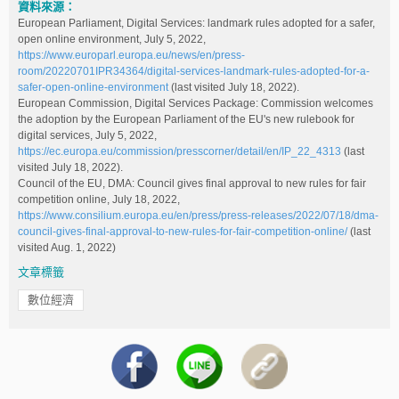
資料來源：
European Parliament, Digital Services: landmark rules adopted for a safer,
open online environment, July 5, 2022,
https://www.europarl.europa.eu/news/en/press-
room/20220701IPR34364/digital-services-landmark-rules-adopted-for-a-
safer-open-online-environment
(last visited July 18, 2022).
European Commission, Digital Services Package: Commission welcomes
the adoption by the European Parliament of the EU's new rulebook for
digital services, July 5, 2022,
https://ec.europa.eu/commission/presscorner/detail/en/IP_22_4313
(last
visited July 18, 2022).
Council of the EU, DMA: Council gives final approval to new rules for fair
competition online, July 18, 2022,
https://www.consilium.europa.eu/en/press/press-releases/2022/07/18/dma-
council-gives-final-approval-to-new-rules-for-fair-competition-online/
(last
visited Aug. 1, 2022)
文章標籤
數位經濟