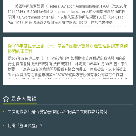
的是，相關規定歐盟目前並未排除適用於非同質的加密貨幣（non-fungible
美國聯邦航空總署（Federal Aviation Administration, FAA）於2020年
tokens, NFT）。 草案前言第6c點明文，不應考慮「獨特且非同質的加
11月23日針對10種特殊類型（special class）無人航空器提出新的適航性
密資產」（unique and non-fungible crypto-asset）的小部分獨特性和非同
準則（airworthiness criteria），以納入更多聯邦法規第107篇（14 CFR
質性，因為大量以一系列NFT形式發行加密資產應認定是具備同質性
Part 107）所無法涵蓋之複雜無人航空器應用類型，包括包裹運送
（fungibility）之指標。從而，未來在歐盟發行NFT將適用MiCA規定，包
（package delivery）。 FAA目前正針對其所提出之適航性準則蒐集公
含： 一、適用傳統金融機構資金轉帳規則（travel rules），如：確保
眾之意見，故將相關特殊類型之無人機應用申請案公告於聯邦公報
加密資產交易可被追蹤、得封鎖可疑交易等以達到防制洗錢與打擊恐怖主義
（Federal Register）中，提供30天予公眾針對該申請案之適航性表示意
融資之目的。 二、NFT作為一種加密資產，該服務供應商必須確認加密
見，後續正式公布該適航性準則時亦會將相關意見納入考量。 該適航
從103年度民專上更（一）字第7號淺析智慧財產管理對認定職務
資產來源，確保加密資產並未涉及洗錢或恐怖主義融資之風險。 三、
性準則將成為特殊類型無人航空器之安全標準，並能夠為相關特殊類型之無
發明的重要性
應透過NFT服務供應商協助，才能進行用戶間交易和轉帳。
人航空器取得型式安全審驗合格證明（type certificate）建立之參考準則之
從103年度民專上更（一）字第7號淺析智慧財產管理對認定職務發明的重
一。 該適航性準則主要適用於重量在5-89磅之電動定翼（fixed wing）
要性 資策會科技法律研究所 法律研究員 林明賢 105年01月30日 壹、事件
與旋翼（rotorcraft）無人機。FAA說明，該特殊類型無人航空器若通過此準
摘要 馬克旦(台灣綠牆開發股份有限公司員工，原審被告，以下稱被上
則，僅表示其符合該適航性準則所規範之類型，惟其是否能夠執行飛行任
訴人)以其所有之新型專利第M367678號與方智股份有限公司簽訂合作開發
務，尚須檢視有否符合FAA相關操作規範，包括操作人員是否取得許可證、
案，方智股份有限公司之股東與被上訴人共同成立台灣綠牆開發股份有限公
操作之空域是否為禁限航區等。
司(原審原告，以下稱上訴人)。被上訴人將新型專利第Ｍ367678號授權予上
訴人使用，並簽立專利授權書，約定被上訴人如使用上訴人資源進行研發，
研發成果由雙方共享。被上訴人於就職期間逕行在台灣申請並取得新型專利
最多人閱讀
第Ｍ417768號，並依此專利向中國大陸申請相同內容之中國大陸實用新型
專利CN202026637U號。上訴人請求法院確認台灣新型專利第Ｍ417768號
二次創作影片是否侵害著作權-以谷阿莫二次創作影片為例
及中國大陸實用新型專利CN202026637U號(以下簡稱系爭專利)為上訴人與
被上訴人共有。 貳、本案重點說明[1] 一、上訴人可循民事訴訟程序請求認
定專利申請權及專利權歸屬 有關專利申請人的變更，專利申請人能否
何謂「監理沙盒」？
提起確認之訴？主要考量論點有二說：（一）行政法構造論；（二）利益考
量論[2]。行政法構造論認為行政處分若有違法應以行政訴訟的程序予以撤