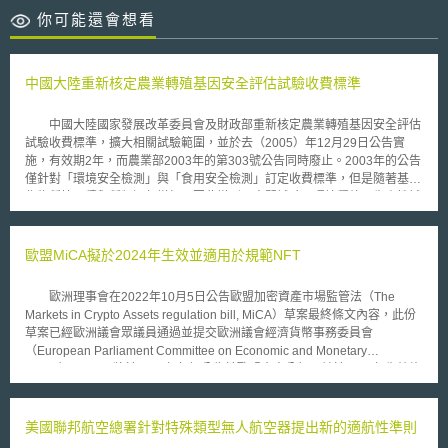
你可能還會想看
中國大陸重新核定農業轉殖基因安全評估試驗收費標準
中國大陸國家發展改革委員會及財政部重新核定農業轉殖基因安全評估
試驗收費標準，擴大相關試驗範圍，並於去（2005）年12月29日公告實
施，有效期2年，而農業部2003年的第303號公告同時廢止。2003年的公告
僅針對「環境安全檢測」與「食用安全檢測」訂定收費標準，但是隨著基改
作物種植面積與種類逐年增加，因此增列了中間試驗、環境釋放、生產性試
驗在進行安全評價時，也需要收取相關費用。
歐盟MiCA擬於2024年生效並適用於規範NFT
歐洲理事會在2022年10月5日公告歐盟加密資產市場監管法（The
Markets in Crypto Assets regulation bill, MiCA）草案最終條文內容，此份
草案已經歐洲議會眾議員通過並提交歐洲議會經濟貨幣事務委員會
（European Parliament Committee on Economic and Monetary
Affairs），MiCA將於2023年年初公告於歐盟官方公報，並於2024年生效施
行。MiCA屬於歐盟數位金融政策（Europe’s Digital Finance Strategy）之
一環，立法目的為統一多種加密代幣（crypto token） 發行和交易的法規架
構，以保護加密代幣使用者和投資人權益，為歐盟金融法規未涵蓋的加密資
美國聯邦航空總署針對特殊類型無人航空器提出新的適航性準則
產（如：穩定幣）提供法律確定性，及建立歐盟層級的統一規定。值得注意