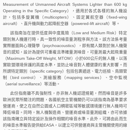
Measurement of Unmanned Aircraft Systems Lighter than 600 kg
Operating in the Specific Category），適用於各式各樣的無人機設
計，包括多旋翼機（multicopters）、固定翼航空器（fixed-wing
aircraft）、直升機與動力起降航空器（powered-lift aircraft）等。
該指南旨在提供低度與中度風險（Low and Medium Risk）特定
類別無人機運行時，具一致性的噪音量測程序與方法。該方法係考量
實際層面與心理聲學（psychoacoustics），即有關人類對於無人機聲
音的感知，設計為提供可重複且準確量測噪音，可量測最大起飛重量
（Maximum Take-Off Weight, MTOM）小於600公斤的無人機，以落
實歐盟環境保護的高度水準，並防止噪音對人體健康的重大影響。而
所謂特定類別（specific category）包括包裹遞送、電力巡檢、鳥類管
制（bird control）、測繪服務（mapping services）、空中監視
（aerial surveillance）等活動。
此份指南雖不具強制性，亦非無人機認證規範，然而噪音是許多
歐洲民眾所關注的問題，各國航空主管機關仍可以該指南為基準要求
營運商，使之在自然公園或人口稠密區域等敏感環境運行無人機時可
降低噪音。同時，無人機製造商、營運商或噪音量測組織，亦可依據
該指南確立與特定設計及操作相關的噪音水準。此外，可將由此而生
的噪音水準報告提供給EASA，以建立可供營運商與主管機關使用的線