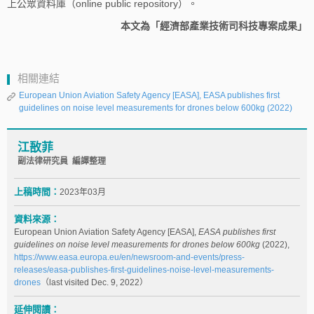
上公眾資料庫（online public repository）。
本文為「經濟部產業技術司科技專案成果」
相關連結
European Union Aviation Safety Agency [EASA], EASA publishes first
guidelines on noise level measurements for drones below 600kg (2022)
江敔菲
副法律研究員 編譯整理
上稿時間：
2023年03月
資料來源：
European Union Aviation Safety Agency [EASA],
EASA publishes first
guidelines on noise level measurements for drones below 600kg
(2022),
https://www.easa.europa.eu/en/newsroom-and-events/press-
releases/easa-publishes-first-guidelines-noise-level-measurements-
drones
（last visited Dec. 9, 2022）
延伸閱讀：