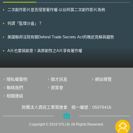
Artificial Intelligence Index Report (2024). 此外，根據日本總務省於2024
型」之中小企業而言，則將重點置於利用各種可能機會，協助喚起其對智財
年所發布之調查結果，如下圖所示，日本僅有9.1%的國民有使用過生成式
二次創作影片是否侵害著作權-以谷阿莫二次創作影片為例
的認知及意識，特別是對金融機構等中小企業的相關事業人員進行智財啟
AI之經驗，相較於中國的56.3%、美國的46.3%、英國的39.8%及德國的
發。 另一方面，關於對非都會區十分重要的農林水產領域，隨著近年
34.6%，仍有相當程度之落後。 [7] 圖二、各國國民使用過生成式AI之經驗
來全球化和資訊化的高度發展，日本認為除需要對於仿冒品和技術外流提出
何謂「監理沙盒」？
調查 資料來源：総務省，令和6年版情報通信白書 不僅國民的AI使用率低，
對應作法外，也有必要活用2015年6月開始採用的「地理標示保護制度」
日本總務省亦針對企業將AI運用於其業務進行調查，如下圖所示，目前有在
[3]，以提高品牌價值、強化產業國際競爭力並活化地方經濟。 （二）今後
使用AI之企業僅有46.8%（包含已取得具體成效及尚未取得成效），其餘
美國聯邦法院有關Defend Trade Secrets Act的晚近見解與趨勢
施政方向 日本根據上述的現狀與課題，為強化中小企業等的智財戰
53.2%之企業則正在測試階段、正在商議導入或至今仍未討論導入。對比中
略，同時促進大企業、大學和地方中小企業合作活用其智財，指示各主管部
國的95.1%、德國的80.6%及美國的78.7%，雖不如國民使用率落後，但仍
會應著手推動下列的施政方向： 1.強化地方中小企業智財戰略： 強化
A片也要搞創意！具原創性之A片享有著作權
有不少進步空間。[8] 圖三、各國企業業務中AI運用情形調查 資料來源：総
在各個都道府縣的支援據點數量，並且進行諮商體制及支援資源的強化，經
務省，令和6年版情報通信白書 二、多數國民對於AI仍感到不安 科技事務局
由與中小企業的商業活動相關諮詢，發掘中小企業中與智慧財產相關的潛在
引用KPMG於2023年所發布的《全球AI信任研究報告》（Trust in AI: A
需求，並且進一步透過智財綜合支援窗口，促進地域性中小企業活用自身之
Global Study 2023），僅有13%的日本國民認為現行法規已足以確保AI可
智慧財產，例如將其設計、品牌與活化產業或地域資源連結加以活用，提高
被安全使用，亦低於中國的74%、德國的39%及美國的30%。此調查結果
中小企業所具有之無形資產之「能見度」，創造高附加價值的產品。 2.強化
亦如實反映出有77%的日本國民迫切希望國內能針對AI訂定相關規範。[9]
隱私權聲明
徵才訊息
網站導覽
地方中小企業、大企業以及大學之智慧財產互助： 充實開放專利資料
除上述兩項主要理由外，考量日本有需要進一步促進創新發展、積極應對AI
庫，使企業、大學、研究機關等之開放專利可直接透過網路進行整體性檢
聯絡我們
資策會
產生之風險，因此科技事務局決定訂立新的AI法規。 貳、立法重點 《人工
索，並在各地方行政機關配置支援人力，協助大企業將其所保有但未能有效
智慧技術研究開發及應用促進法》總計28條，共分為四個章節，包含第一章
相關連結
利用之智慧財產（例如所謂之「休眠專利」），透過相對缺乏外部知識和技
總則（第1條至第10條）、第二章基本政策實施（第11條至第17條）、第三
術等經營資源，但有意願接受技術移轉之中小企業進行事業化，以達成智財
章人工智慧基本計畫（第18條）及第四章人工智慧戰略本部（第19條至第
的有效活用；另針對大學與企業間共同研發情形進行調查，了解包括共同研
財團法人資訊工業策進會 統一編號：05076416
28條）。考量依法規條文及章節順序不易說明，以下將以科技事務局所提供
發的專利申請型態、運用狀況和契約實務，以檢討共同研發之專利申請和契
之立法概要之脈絡進行說明。 一、目的 第1條即說明本法旨在全面且有計畫
約內容的處理方式妥適性，進而從促進大學智財活用目標，以及兼顧中小企
地制定AI相關政策，推動AI技術之研發與應用，以改善國民生活並為國民經
業、大企業、大學等個別需求和立場觀點下，設計具有彈性、可有效應用於
Copyright © 2016 STLI,III. All Rights Reserved.
濟發展做出貢獻。 二、基本理念 第3條亦規定AI技術之研發與應用應以提升
在大學和企業間的契約內容。 3.推動農林水產領域智財戰略： 為推進
AI產業之國際競爭力為目標，希冀藉由AI技術創造高效率新業務，並得以應