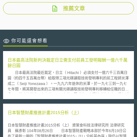
推薦文章
你可能還會想看
日本最高法院新判決裁定日立需支付前員工發明報酬一億六千萬
餘日圓
日本最高法院最近裁定，日立（ Hitachi ）必須支付一億六千三百萬日
圓（約四千五百萬台幣）給取得三項光碟讀取技術發明專利的前工程師米澤
成二（ Seiji Yonezawa ）。一九九六年退休的米澤，於一九七三到一九七
七年間，將其開發出來的三項有關光碟讀取技術發明專利移轉給任職的日立
公司，當時他僅獲日立支付二百三十萬日圓酬勞，米澤嫌酬勞太少而提起訴
訟，要求日立支付二億八千萬日圓酬勞。 東京地方法院於二○○二年作
成的裁定，認定日立因該專利在日本國內所獲利益約兩億五千萬日圓，依米
澤的貢獻度百分之十四計算，命令日立支付約三千五百萬日圓。但在日立上
日本智慧財產推進計畫2015分析（上）
訴至東京高等法院的第二審，高院於二○○四年裁定，加上日立在英美等六個
外國取得專利所獲利益約共十一億八千萬日圓，扣除已支付金額，日立應再
日本智慧財產推進計畫2015分析（上） 資策會科技法律研究所 法律研究
支付約一億六千三百萬日圓酬勞給米澤。米澤原本訴請日立支付發明報酬兩
員 蘇彥彰 104年08月26日 日本智慧財產戰略本部於今年6月19日公
億八千萬日圓，此案在最高法院駁回日立提起的上訴後判決定讞。 根
布了最新一期的「智慧財產推進計畫2015」[1]，分析其內容，除仍以智慧