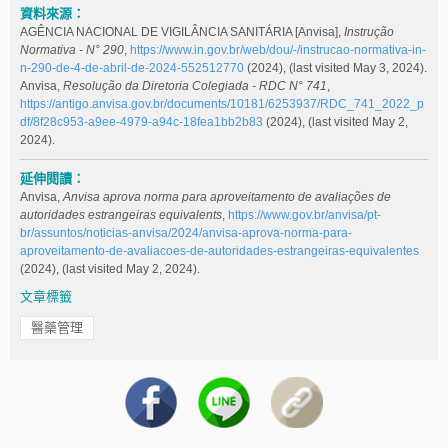
資料來源：
AGÊNCIA NACIONAL DE VIGILÂNCIA SANITÁRIA [Anvisa],
Instrução
Normativa - N° 290
,
https://www.in.gov.br/web/dou/-/instrucao-normativa-in-
n-290-de-4-de-abril-de-2024-552512770
(2024), (last visited May 3, 2024).
Anvisa,
Resolução da Diretoria Colegiada - RDC N° 741
,
https://antigo.anvisa.gov.br/documents/10181/6253937/RDC_741_2022_p
df/8f28c953-a9ee-4979-a94c-18fea1bb2b83
(2024), (last visited May 2,
2024).
延伸閱讀：
Anvisa,
Anvisa aprova norma para aproveitamento de avaliações de
autoridades
estrangeiras equivalents
,
https://www.gov.br/anvisa/pt-
br/assuntos/noticias-anvisa/2024/anvisa-aprova-norma-para-
aproveitamento-de-avaliacoes-de-autoridades-estrangeiras-equivalentes
(2024), (last visited May 2, 2024).
文章標籤
醫藥管理