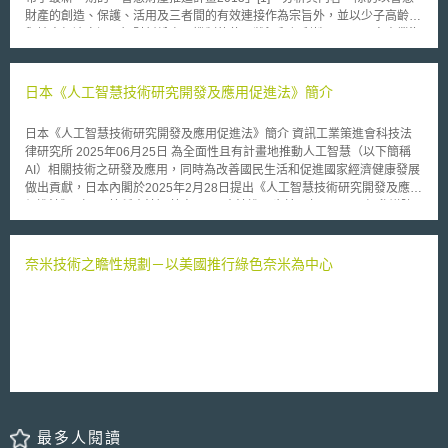
據日本特許法（專利法）規定，受雇人取得發明專利時，企業需支付相對報
財產的創造、保護、活用及三者間的有效連接作為宗旨外，並以少子高齡化
酬予發明人，不過對於報酬之合理性，受雇人及雇用人近年來迭有爭議並訴
與地方經濟衰退、智財糾紛處理機制的使用狀況和便利性、以及內容產業海
諸司法解決。雖然日本國會在 2004 年 5 月 28 日 通過專利法修正案，進一
外拓展的潛力及對智財戰略之重要性為背景，特別提出了「推動中小企業智
步使報酬之計算要件更加具體、明確化，日本專利局也隨後在 2004 年 11
財活用」、「活化智財紛爭處理機制」、「推動內容產業及週邊產業整體性
月公布「新受雇人發明制度之程序個案研究」（ The Case Studies of the
的海外拓展」等三項核心議題，並分別剖析各項議題其現狀課題及主管部會
日本《人工智慧技術研究開發及應用促進法》簡介
Procedures under the New Employee Invention System ），以問答方式
應努力之方向，其內容如下： 一、推動中小企業智財活用 （一）現狀與課
闡釋新修正之發明人報酬規定之意義與適用方法，並尋求一個較為合理的標
題 日本全國目前約有385萬間中小企業，不僅對於支持日本經濟具有重
準，提供受雇人與雇用人間訂定報酬金時之參考。 然而，境外專利權
日本《人工智慧技術研究開發及應用促進法》簡介 資訊工業策進會科技法
要地位，同時也是產業競爭力的來源。若中小企業能發展自身的智慧財產
是否應該列入報酬金之計算，新法則未規定，故此問題仍然存在，對此下級
律研究所 2025年06月25日 為全面性且有計畫地推動人工智慧（以下簡稱
（包括技術、品牌等），以經營策略為基礎，有效透過智財戰略的權利化、
法院的判決不一，日本最高法院最近做出確定在海外取得的專利亦得支付相
AI）相關技術之研發及應用，同時為改善國民生活和促進國家經濟健康發展
標準化、隱密化等方式，應可將智慧財產活用於商業行為中，並且成功連結
對報酬之裁決，這項司法裁定，勢必會影響到擁有國外專利的眾多日本企
做出貢獻，日本內閣於2025年2月28日提出《人工智慧技術研究開發及應用
地域經濟的發展。然而以2013年而言，日本中小企業之中，將所擁有之技
業。
促進法》（以下簡稱本法）草案。 [1] 本法進一步於同年5月28日經參議院
術或知識等加以權利化，申請發明專利、新型專利或商標其中之一的企業只
表決通過[2] ，通過之條文內容與2月28日提出之草案並無二致，惟5月27日
有約3.3萬間，不到全部中小企業總數的1％[2]，可知日本目前將智慧財產活
內閣委員會另外通過20點附帶決議[3] ，其中涵蓋共多具體措施。本法於6月
用於商業活動的中小企業非常有限。 而於2015年度的智財推進計畫
4日公布施行[4] ，以下將介紹本次日本《人工智慧技術研究開發及應用促進
奈米技術之瞻性規劃－以美國推行綠色奈米為中心
中，日本依據對智財的掌握度將中小企業區分為「智財活用挑戰型」和「智
法》及附帶決議內容。 壹、立法緣由 近年AI技術及應用蓬勃發展，然而日
財活動發展型」二類，前者是指能將自身所擁有的智慧財產和構想加以權利
本卻深感國內對AI發展不如其他主要國家，依據科學技術創新推進事務局
化後，將之活用於產品的開發、生產乃至於拓展海外市場等挑戰性活動之中
（科学技術・イノベーション推進事務局，以下簡稱科技事務局）釋出之立
小企業，後者則是指尚未擁有足以權利化之智慧財產（尤其是技術），對智
法概要，本次立法主要有兩大理由 [5]： 一、國內AI技術開發、應用起步緩
財的意識尚屬薄弱，生產產品的通路和交易對象偏向固定，多半處於承攬者
慢 科技事務局引用史丹佛大學於2024年所發布之《AI指數報告》（AI Index
地位之中小企業。 關於強化中小企業智財戰略的作法，就「智財活用
Report 2024），該份報告彙整2023年各國對於AI相關產業之民間投資額，
挑戰型」之中小企業而言，有鑑於對於非都會區之中小企業，能從智慧財產
如下圖所示。從此圖可知，作為世界主要經濟體的日本，對於AI的民間投資
和商業經營兩個不同角度提供建言的機能，在現行體制下仍有所不足，故有
於2023年竟僅有6.8億美元，遠遠不及美國的670.22億美元、中國77.6億美
必要針對如何策略性取得並活用智財，以助於事業經營之經營意識進行強
元及英國37.8億美元。[6] 圖一、各國對於AI相關產業民間投資額統計 資料
化，特別是思維上應不侷限於申請並取得專利權，而是針對關於權利化、標
最多人閱讀
來源：STANFORD INSTITUTE FOR HUMAN-CENTERED AI [HAI],
準化、隱密化進全面性強化輔導的專門體系實為重點；另就「智財活動發展