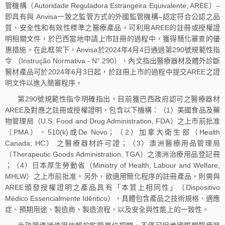
管機構（Autoridade Reguladora Estrangeira Equivalente, AREE）–
即具有與 Anvisa一致之監管方式的外國監管機構–認定符合公認之品
質、安全性和有效性標準之醫療產品，可利用AREE的註冊或授權證
明相關文件，於巴西當地申請上市註冊的過程中，獲得簡化審查的優
惠措施。在此框架下，Anvisa於2024年4月4日通過第290號規範性指
令 （Instrução Normativa - N° 290），內文指出醫療器材及體外診斷
醫材產品可於2024年6月3日起，於註冊上市的過程中提交AREE之證
明文件以進入簡審程序。
第290號規範性指令明確指出，目前獲巴西政府認可之醫療器材
AREE及對應之註冊或授權證明，包含以下機構：（1）美國食品及藥
物管理局（U.S. Food and Drug Administration, FDA）之上市前批准
（PMA）、510(k)或De Novo；（2）加拿大衛生部（Health
Canada, HC） 之醫療器材許可證；（3）澳洲醫療用品管理局
（Therapeutic Goods Administration, TGA）之澳洲治療用品登記冊
；（4）日本厚生勞動省（Ministry of Health, Labour and Welfare,
MHLW）之上市前批准。另外，欲適用簡化程序的註冊產品，則需與
AREE頒發授權證明之產品具有「本質上相同性」（Dispositivo
Médico Essencialmente Idêntico），具體包含產品之技術規格、適應
症、預期用途、製造商、製造流程，以及安全與性能上的一致性。