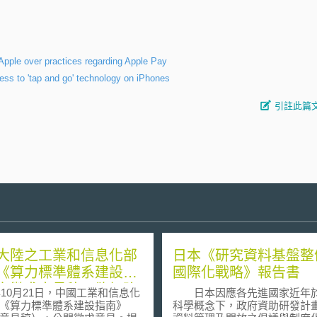
Apple over practices regarding Apple Pay
s to 'tap and go' technology on iPhones
引註此篇
大陸之工業和信息化部
日本《研究資料基盤整
《算力標準體系建設指
國際化戰略》報告書
之徵求意見稿，欲加強
5年10月21日，中國工業和信息化
日本因應各先進國家近年
低碳標準發展
《算力標準體系建設指南》
科學概念下，政府資助研發計