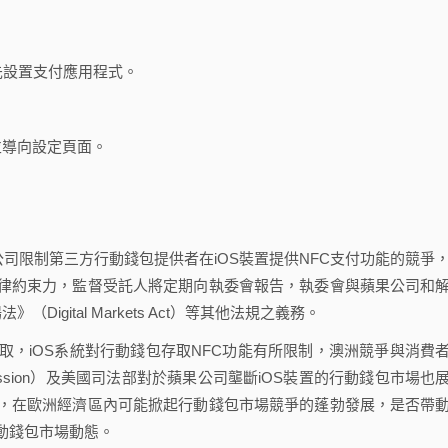
先設置支付應用程式。
並導向設定頁面。
司限制第三方行動錢包提供者在iOS裝置提供NFC支付功能的競爭
律約束力，監督受託人將定期向執委會報告，執委會與蘋果公司和
gital Markets Act）等其他法規之義務。
包存取，iOS系統對行動錢包存取NFC功能有所限制，澳洲競爭與消費
sumer Commission）及美國司法部對於蘋果公司壟斷iOS裝置的行動錢包市場也
，在歐洲經濟區內可能掀起行動錢包市場競爭的蓬勃發展，是否帶
動錢包市場動態。