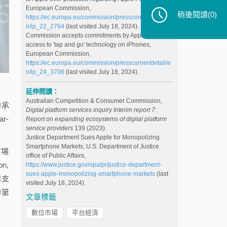
European Commission,
稍後閱讀
(0)
https://ec.europa.eu/commission/presscorner/detail/e
n/ip_22_2764
(last visited July 18, 2024).
Commission accepts commitments by Apple opening
access to 'tap and go' technology on iPhones,
European Commission,
https://ec.europa.eu/commission/presscorner/detail/e
n/ip_24_3706
(last visited July 18, 2024).
延伸閱讀：
Australian Competition & Consumer Commission,
的承
Digital platform services inquiry Interim report 7:
r-
Report on expanding ecosystems of digital platform
service providers
139 (2023).
Justice Department Sues Apple for Monopolizing
Smartphone Markets, U.S. Department of Justice
市場
office of Public Affairs,
n,
https://www.justice.gov/opa/pr/justice-department-
sues-apple-monopolizing-smartphone-markets
(last
和支
visited July 18, 2024).
的第
文章標籤
數位市場
平台經濟