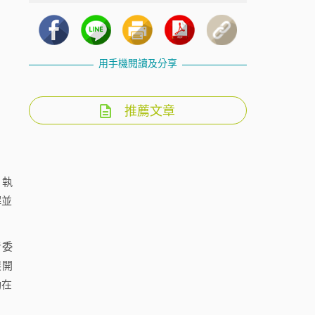
用手機閱讀及分享
推薦文章
，執
解並
者委
展開
動在