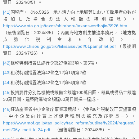
覽日：2024/8/5）。
[41]
国税庁，〈No.5926 地方活力向上地域等において雇用者の数が
増加した場合の法人税額の特別控除〉，
https://www.nta.go.jp/taxes/shiraberu/taxanswer/hojin/5926.htm
（最後瀏覽日：2024/8/5）；內閣府地方創生推進事務局，〈地方拠
点強化税制令和6年改訂〉，
https://www.chisou.go.jp/tiiki/tiikisaisei/pdf/01pamphlet.pdf
（最後瀏
覽日：2024/7/26）。
[42]
租税特別措置法施行令第27條第3項、第5項。
[43]
租税特別措置法第42條之12第1項第2款。
[44]
租税特別措置法第42條之12第5項第2款。
[45]
投資要件分別為機械或設備金額達100萬日圓、器具或備品金額達
30萬日圓、建築附屬物金額達60萬日圓擇一達成。
[46]
経済産業省中小企業庁事業環境部，〈令和6年税制改正要望事項
－中小企業向け賃上げ促進税制の拡充及び延長－〉，
https://www.mof.go.jp/tax_policy/tax_reform/outline/fy2024/request/
meti/06y_meti_k_24.pdf
（最後瀏覽日：2024/8/5）。