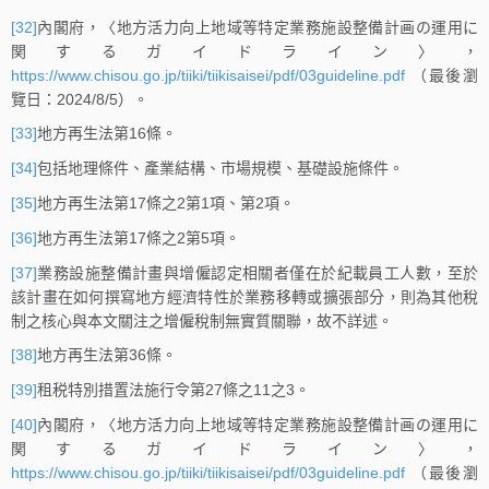
[32]
內閣府，〈地方活力向上地域等特定業務施設整備計画の運用に
関するガイドライン〉，
https://www.chisou.go.jp/tiiki/tiikisaisei/pdf/03guideline.pdf
（最後瀏
覽日：2024/8/5）。
[33]
地方再生法第16條。
[34]
包括地理條件、產業結構、市場規模、基礎設施條件。
[35]
地方再生法第17條之2第1項、第2項。
[36]
地方再生法第17條之2第5項。
[37]
業務設施整備計畫與增僱認定相關者僅在於紀載員工人數，至於
該計畫在如何撰寫地方經濟特性於業務移轉或擴張部分，則為其他稅
制之核心與本文關注之增僱稅制無實質關聯，故不詳述。
[38]
地方再生法第36條。
[39]
租税特別措置法施行令第27條之11之3。
[40]
內閣府，〈地方活力向上地域等特定業務施設整備計画の運用に
関するガイドライン〉，
https://www.chisou.go.jp/tiiki/tiikisaisei/pdf/03guideline.pdf
（最後瀏