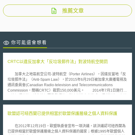
推薦文章
你可能還會想看
CRTC以違反加拿大「反垃圾郵件法」對波特航空開罰
加拿大之地區航空公司-波特航空（Porter Airlines），因違反當地「反
垃圾郵件法」（Anti-Spam Law），於2015年6月29日被加拿大廣播電視及
通訊委員會(Canadian Radio-television and Telecommunications
Commission，簡稱CRTC）裁罰150,000美元。 2014年7月1日施行之
反垃圾郵件法，係為杜絕因濫發郵件而對資料當事人造成困擾所制定。在該
法中，針對寄送商業電子訊息要求需符合「獲得當事人同意」、「識別發送
人之資訊」、「取消訂閱功能設計」等三項條件。然而，波特航空所寄出之
商業電子訊息，卻：(1)未設計退訂機制供資料當事人選擇退訂;(2)未提供法
歐盟認可紐西蘭已提供相當於歐盟保護層級之個人資料保護
規要求之發送人完整聯絡訊息;(3)資料當事人提出取消商業電子郵件訂閱之
請求，未於法定之10個工作日內執行；(4)自2014年7月至2015年2月寄出
在2012年12月19日，歐盟執委會宣布一項決議，該決議認可紐西蘭為
之每一封商業電子郵件，波特航空無法證明其已獲當事人之同意而為之。
已提供相當於歐盟保護層級之個人資料保護的國家；根據1995年歐盟個人
CRTC法遵暨執行部門主席Manon Bombardier認為，在過去，企業都