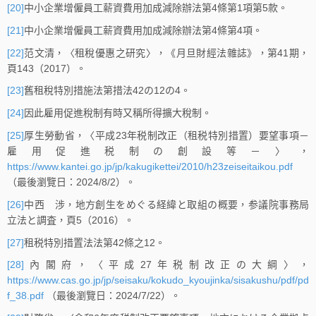
[20]
中小企業增僱員工薪資費用加成減除辦法第4條第1項第5款。
[21]
中小企業增僱員工薪資費用加成減除辦法第4條第4項。
[22]
范文清，〈租稅優惠之研究〉，《月旦財經法雜誌》，第41期，
頁143（2017）。
[23]
舊租稅特別措施法第措法42の12の4。
[24]
因此雇用促進稅制有時又稱所得擴大稅制。
[25]
厚生勞動省，〈平成23年税制改正（租税特別措置）要望事項－
雇用促進税制の創設等－〉，
https://www.kantei.go.jp/jp/kakugikettei/2010/h23zeiseitaikou.pdf
（最後瀏覽日：2024/8/2）。
[26]
中西 涉，地方創生をめぐる経緯と取組の概要，参議院事務局
立法と調査，頁5（2016）。
[27]
租税特別措置法法第42條之12。
[28]
內閣府，〈平成27年税制改正の大綱〉，
https://www.cas.go.jp/jp/seisaku/kokudo_kyoujinka/sisakushu/pdf/pd
f_38.pdf
（最後瀏覽日：2024/7/22）。