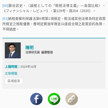
[50]
藤谷武史，〈論拠としての「租税法律主義」―各国比較〉，
《フィナンシャル・レビュー》，第129号，頁204（2020）。
[51]
納稅者權利保護法第6條第1項規定，稅法或其他法律為特定政策
所規定之租稅優惠，應明定實施年限並以達成合理之政策目的為限，
不得過度。
陳明
法律研究員 編譯整理
上稿時間：
2024年10月
文章標籤
區域經濟