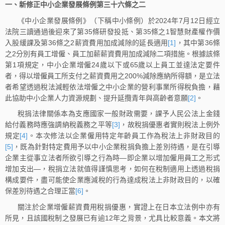
一、新修正中小企業發展條例第三十六條之二
《中小企業發展條例》（下稱中小條例）於2024年7月12日經立
法院三讀通過後迎來了第35條研發投抵、第35條之1智慧財產權作價
入股緩課及第36條之2薪資費用加成減除的延長適用
[1]
，其中第36條
之2分別有員工增僱、員工加薪薪資費用加成減除二項措施。根據該條
第1項規定，中小企業增僱24歲以下或65歲以上員工並達法定要件
者，得以增僱員工所支付之薪資費用之200%減除應納所得額，是立法
者希望透過稅法減輕依法增僱之中小企業的營利事業所得稅負擔，藉
此協助中小企業人力資源規劃、提升延攬青年與高齡者意願
[2]
。
稅捐法律關係本為支應國家一般財政需要，課予人民公法上金錢
給付義務時應強調納稅義務之平等
[3]
，故稅捐優惠者實則稅法上例外
規定
[4]
。本次修法以企業僱用特定年齡員工作為稅法上非財政目的
[5]
，既為針對特定費用予以中小企業稅捐負擔上差別待遇，是在引導
企業主從事立法者所欲引導之行為時—即企業以增加僱用員工之形式
增加支出—，稅捐立法就值得謹慎思考，如何在稅制適用上透過稅捐
構成要件，盡可能使企業應減稅的行為達成稅法上非財政目的，以確
保差別待遇之合理正當
[6]
。
關注於企業增僱薪資費用稅捐優惠，實證上在日本立法例中亦有
所見，且該國稅制之發展已有逾12年之背景，尤具比較意義。本文將