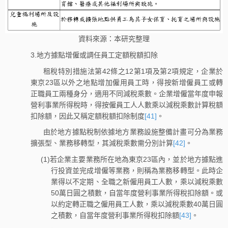
資料來源：本研究整理
3.地方據點增僱或調任員工定額稅額扣除
租稅特別措施法第42條之12第1項及第2項規定，企業於
東京23區以外之地點增加僱用員工時，得按新增僱員工或轉
正職員工兩種身分，適用不同減稅乘數。企業增僱當年度申報
營利事業所得稅時，得按僱員工人人數乘以減稅乘數計算稅額
扣除額，因此又稱定額稅額扣除制度
[41]
。
由於地方據點稅制依據地方業務設施整備計畫可分為業務
擴張型、業務移轉型，其減稅乘數需分別計算
[42]
。
(1)若企業主要業務所在地為東京23區內，並於地方據點進
行投資並完成增僱等業務，則稱為業務移轉型。此時企
業得以不定期、全職之新僱用員工人數，乘以減稅乘數
50萬日圓之積數，自當年度營利事業所得稅扣除額。或
以約定轉正職之僱用員工人數，乘以減稅乘數40萬日圓
之積數，自當年度營利事業所得稅扣除額
[43]
。