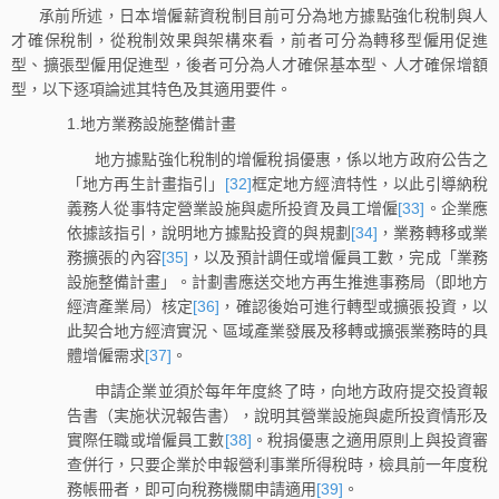
承前所述，日本增僱薪資稅制目前可分為地方據點強化稅制與人
才確保稅制，從稅制效果與架構來看，前者可分為轉移型僱用促進
型、擴張型僱用促進型，後者可分為人才確保基本型、人才確保增額
型，以下逐項論述其特色及其適用要件。
1.地方業務設施整備計畫
地方據點強化稅制的增僱稅捐優惠，係以地方政府公告之
「地方再生計畫指引」
[32]
框定地方經濟特性，以此引導納稅
義務人從事特定營業設施與處所投資及員工增僱
[33]
。企業應
依據該指引，說明地方據點投資的與規劃
[34]
，業務轉移或業
務擴張的內容
[35]
，以及預計調任或增僱員工數，完成「業務
設施整備計畫」。計劃書應送交地方再生推進事務局（即地方
經濟產業局）核定
[36]
，確認後始可進行轉型或擴張投資，以
此契合地方經濟實況、區域產業發展及移轉或擴張業務時的具
體增僱需求
[37]
。
申請企業並須於每年年度終了時，向地方政府提交投資報
告書（実施状況報告書），說明其營業設施與處所投資情形及
實際任職或增僱員工數
[38]
。稅捐優惠之適用原則上與投資審
查併行，只要企業於申報營利事業所得稅時，檢具前一年度稅
務帳冊者，即可向稅務機關申請適用
[39]
。