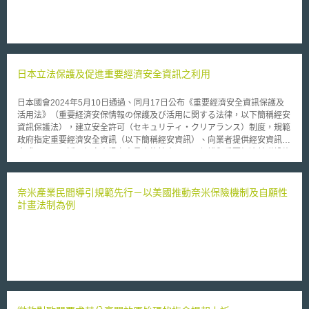
日本立法保護及促進重要經濟安全資訊之利用
日本國會2024年5月10日通過、同月17日公布《重要經濟安全資訊保護及
活用法》（重要経済安保情報の保護及び活用に関する法律，以下簡稱經安
資訊保護法），建立安全許可（セキュリティ・クリアランス）制度，規範
政府指定重要經濟安全資訊（以下簡稱經安資訊）、向業者提供經安資訊之
方式，以及可近用經安資訊之人員資格等事項，以保護與重要經濟基礎設施
有關，外流可能影響國家及國民安全之重要資訊，並同時促進此類資訊之利
用。 根據經安資訊保護法規定，行政機關首長得指定機關業務相關之重要
資訊，如與關鍵基礎設施、關鍵原物料相關，外洩可能影響經濟安全之資訊
奈米產業民間導引規範先行－以美國推動奈米保險機制及自願性
為經安資訊。並得於下列情形，向其他行政機關、立法機關及司法機關、特
計畫法制為例
定民間業者提供經安資訊： 1.其他行政機關：有利用經安資訊之必要時。 2.
立法機關及司法機關：提供資訊對經濟安全不會有顯著影響時。 3.特定民間
業者：為促進有助於經濟安全保障之行為，必要時得依契約向符合保安基準
之業者提供經安資訊。 此外，經安資訊保護法進一步規定近用、處理經安
資訊者，須通過適格性評價（適性評価），評價重點包括當事人犯罪紀錄、
藥物濫用紀錄、有無精神疾病、有無酗酒、信用狀況等。由於上述內容涉及
當事人隱私，故行政機關進行適格性評價前，須取得當事人同意。