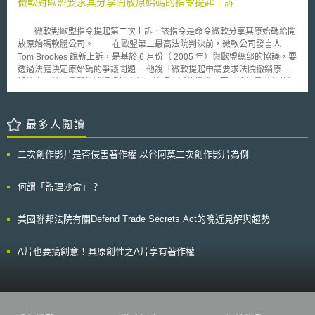
微軟對歐盟要求其分享開放原始碼的指令提起上訴
微軟對歐盟指令提起第二次上訴，該指令是命令微軟分享其原始碼給開
放原始碼軟體公司。 在歐盟第二最高法院判決前，微軟公司發言人
Tom Brookes 說新上訴，是基於 6 月份（ 2005 年）與歐盟總部的協議，要
透過法庭決定原始碼的爭議問題。 他說「微軟提起申請要求法院撤銷原訴
訟決定，特別是關於將通訊協定的原始碼廣泛的授權，因為這都是微軟的智
慧財產權」。 「我們採取這步驟，讓法庭能可以檢視現下的爭議，並就全
世界智慧產權的保護提供一個長遠的意義」。 歐盟發言人 Jonathan
Todd 說微軟公司軟體的互用性（ interoperability ）協議，無法用智慧財產
最多人閱讀
加以保護，並且應該能在開放原始碼公司中，根據以往的營業執照加以流通
使用。 不過，歐盟的執行者－歐洲委員會認為，相信此事件將獲得解
二次創作影片是否侵害著作權-以谷阿莫二次創作影片為例
決，如果盧森堡的原審法院維持 2004 年 3 月對微軟公司的規範。在 2005
年 8 月微軟公司最近的訴訟中，顯示出第二種情況。 Todd 說歐盟意識到微
軟公司並沒有在與開放原始碼公司的分享協議中，分享微軟的觀點。
何謂「監理沙盒」？
另外微軟第一次上訴判決的日期益尚未決定，微軟起訴乃針對歐盟命微軟必
須支付 4 億 9 千 7 百萬歐元（ 6 億 2 千萬多萬美元）的反拖拉斯罰金，這
美國聯邦法院有關Defend Trade Secrets Act的晚近見解與趨勢
也是歐洲有史以來最大的反拖拉斯罰金。 歐盟聲稱軟體巨人已過度行
使其 Windows 軟體統治，而把競爭者封鎖在市場外。它命令微軟公司出售
不含媒體播放器的軟體，並強迫它與其他伺服器軟體競爭者分享技術，使那
A片也要搞創意！具原創性之A片享有著作權
些競爭者的產品可以與 Windows 為作業軟體的電腦進行更好的訊息交流。