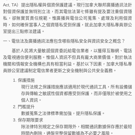
Act, TA）提出隱私權與個資保護建議。現行加拿大聯邦廣播通訊法針
對個資保護並無特別立法，而其電信法第七條雖有提及要注重個資隱
私，卻無實質責任規範。惟廣播與電信公司蒐集、處理及利用個資
時，如何確保當事人之個資隱私受到保護，就此加拿大隱私專員辦公
室提出三點修法建議。
一、電信法及廣播通訊法應包含哪些隱私安全與資訊安全之概念？
基於人民將大量敏感個資委託給電信業者，以獲得互聯網、電話
及電視通信便利服務。惟個人資訊不但具有龐大商業價值，對於執法
機關和情報安全機構也具有相當利益。基於以下因素，加拿大隱私專
員辦公室建議制定電信業者更新之安全機制與公共安全義務。
保護措施
現行法規之保護措施應該適用於現代通訊工具，所有設備儲
存與傳輸之敏感性個資都應受到保護，而非僅限於被使用之
個人資訊。
門檻提升
數據蒐集之法律標準需加強，提升隱私保護。
保存期限要求
除法律特別規定之保存期限外，相關通訊數據保存應於最短
時間內刪除，通盤完整保留數據為不必要之風險。