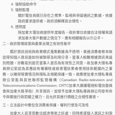
強制協助命令
強制監督
關於電信商既已存在之標準，監視與保留通訊之數據，依據
政府要求提供者，政府須解釋其合理性。
透明度
除加拿大電信商提供年度報告，政府單位依據合法授權來請
求加拿大客戶數據之情況下，應有相關報告以示公平。
二、政府管理政策與產業治理之有效性衡平
鑑於資訊技術與商業模式蒐集數據為不透明，普通消費者根本無
從得知個人資訊是如何被取得及利用分享，當事人較難根據資訊來識
別問題，亦難區別是否當事人是否為有效性之同意，故加拿大隱私專
員辦公室認為其應該有權審核或檢查電信業者使用技術範圍內之事
務，以確保現實情況與隱私法規範保護一致。故應使加拿大隱私專員
辦公室能與其他聯邦監管機構（Canadian Radio-television and
Telecommunications Commission, CRTC加拿大廣播電視和電信委員
會與加拿大競爭局）共享資訊，並授予加拿大隱私專員辦公司發布命
令與實施行政罰鍰之權力，且允許其進行積極之合規性審查。
三、立法設計中應包含消費者保護、權利行使及可及性
加拿大人民享受數位經濟帶來之好處，同時希望個人資訊之利用