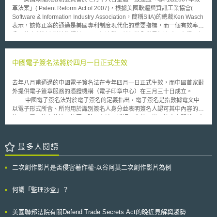
於Naruto，但由於Naruto不懂如何行使權利，故由PETA代為管理著作權，
革法案」( Patent Reform Act of 2007)，根據美國軟體與資訊工業協會(
相關收益均會用於保護黑冠猴，並且向舊金山聯邦法院提出告訴。美國聯邦
Software & Information Industry Association，簡稱SIIA)的總裁Ken Wasch
法院則在2016年1月6日判決，目前著作權法仍未將保護範圍擴張至動物作
表示，該修正案的通過是美國專利制度現代化的重要指標，而一個有效率且
品上，故Naruto並未擁有該自拍照著作權，自無PETA代掌著作權可能；
公正的專利制度對於繼續美國國內經濟發展並領導全世界經濟時具有舉足輕
PETA接獲判決後表示會提出上訴。
重的地位。眾議院的議員Howard Berman表示，對於美國專利核發品質低
落、花費高昂及時間冗長的訴訟程序已經嚴重地阻礙到創新力與創造力。這
次修法的目的在於改善專利的品質、嚇阻專利所有人權利的濫用、以異議專
中國電子簽名法將於四月一日正式生效
利的有效性的方式以提供更有意義且低花費的替代式專利訴訟、並讓美國專
利法能與其他國家的專利法調合。 該法案除了通過的部分包括「不正
去年八月甫通過的中國電子簽名法在今年四月一日正式生效，而中國首家對
當行為」(Inequitable Conduct )、「犯罪地的限制」(Restrictions on
外提供電子簽章服務的憑證機構（電子印章中心）在三月三十日成立。
Venue)、「損害賠償的取得」(Awards of Damage)修正。最令人注意的
中國電子簽名法對於電子簽名的定義指出，電子簽名是指數據電文中
是，刪除了最具爭議的「專利權核准後審查程序」( Posted- granted
以電子形式所含、所附用於識別簽名人身分並表明簽名人認可其中內容的數
Review)，該程序並無時間的限制，而始得專利侵權訴訟中之被告能夠對專
據。而電子簽名的適用範圍，除了在涉及婚姻、收養、繼承等人身關係、土
利之有效性向美國專利商標局提出再審的請求。法制委員會對此程序舉行多
地房屋等不動產權益轉讓、停止供水、供熱、供氣、供電等公用事業服務或
次公聽會，但修正案仍以增加現有「專利再審制度」( Reexamination)的方
法律、行政法規規定不適用電子文書的其他情形外，均可使用電子簽名。
式取代之。 實務界認為，本修正案會使得專利的價值降低，而使得一
最多人閱讀
些非以製造產品為公司營運目的，但專事經營擁有並實施專利權為主要歲收
來源的「專利巨人」(Patent Tolls)公司生存困難。
二次創作影片是否侵害著作權-以谷阿莫二次創作影片為例
何謂「監理沙盒」？
美國聯邦法院有關Defend Trade Secrets Act的晚近見解與趨勢