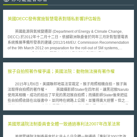
英國DECC發佈實施智慧電表對隱私影響評估報告
英國能源與氣候變遷部 (Department of Energy & Climate Change,
DECC) 於2012年十二月十二日，依據歐洲執委會於同年三月針對智慧電表
系統推展準備所發表的建議 (2012/148/EU: Commission Recommendation
of the 9th March 2012 on preparation for the roll-out of SM systems,
Section 1.4)，公佈其就智慧電表實施計畫對隱私影響的評估 (Privacy
Impact Assessment)。 該項評估羅列了十一項面向，分別探討其可能
因智慧電表實施對隱私帶的衝擊。這些面向包括有智慧電表為防範非法、未
經授權資料近取的安全性管理，中央、地方政府機關及執法單位為他途而對
猴子自拍照著作權爭議；美國法院：動物無法擁有著作權
資料的使用，第三人對細部能源消費資料的取得，對電表資料過長時間的保
留，及非帳戶持有人對能源消費資料之取得等。 該部部長巴洛妮絲‧
2015年1月6日，美國聯邦地區法官裁定，猴子用照相機自拍，猴子無
菲瑪 (Baroness Verma) 表示: 消費者是最重要的，因此能源與氣候變遷部在
法取得自拍照的著作權。 英國攝影師Slater在四年前，讓黑冠猴Naruto
推動智慧電表實施的同時，亦致力於隱私、安全、消費者保護及通信等議題
使用其相機，成功的拍出了罕見的黑冠猴自拍照；而攝影師Slater後來把這
的處理。 除此之外，DECC並針對應如何]執行歐盟於同年十月二十五
些自拍照收錄在出版書中，並同時在網路上公開，並獲得廣大迴響。但之後
日通過的能源效率指令(Energy Efficient Directive 2012/27/EC) 中，第十條
維基百科(Wikipedia)收進免費圖片資源中，供大眾免費下載使用，Slater認
第二項B款所定關於消費者對去過去至少二十四個月能源消費資料應有簡易
為則認為這些照片的著作權已經被英國官方認可屬於Slater所開設的公司，
取得方式之要求，展開公開諮詢的程序。 英國智慧電表的全面推行預
此認可應適用於全世界。惟美國著作權局在2014年最新政策中，認為著作
計從2014年展開至2019年結束前完成。其是否能在確保公眾能源消費資料
權登記僅適用「人類作品」，據此Naruto之自拍照並不受著作權保障。
美國眾議院法制委員會全體一致通過專利法2007年改革法案
不受非侵害或不當利用的前提下，發展各項配套措施以完成這項各國皆欲達
而善待動物組織PETA(People for the Ethical Treatment of Animals)組
成浩大工程，令人期待。
織也加入了著作權爭奪戰局，其認為由Naruto所拍攝自拍照，其著作權應屬
美國眾議院法制委員會於七月十八日全體一致通過「專利法2007年改