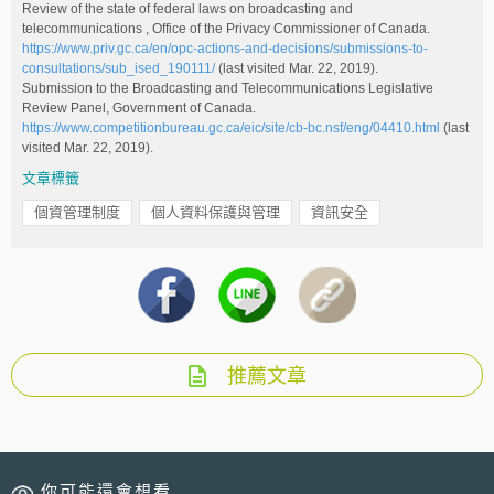
Review of the state of federal laws on broadcasting and
telecommunications , Office of the Privacy Commissioner of Canada.
https://www.priv.gc.ca/en/opc-actions-and-decisions/submissions-to-
consultations/sub_ised_190111/
(last visited Mar. 22, 2019).
Submission to the Broadcasting and Telecommunications Legislative
Review Panel, Government of Canada.
https://www.competitionbureau.gc.ca/eic/site/cb-bc.nsf/eng/04410.html
(last
visited Mar. 22, 2019).
文章標籤
個資管理制度
個人資料保護與管理
資訊安全
推薦文章
你可能還會想看