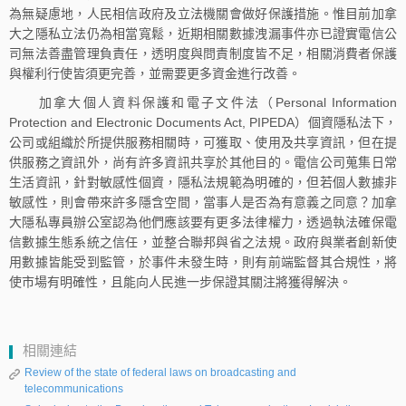
為無疑慮地，人民相信政府及立法機關會做好保護措施。惟目前加拿
大之隱私立法仍為相當寬鬆，近期相關數據洩漏事件亦已證實電信公
司無法善盡管理負責任，透明度與問責制度皆不足，相關消費者保護
與權利行使皆須更完善，並需要更多資金進行改善。
加拿大個人資料保護和電子文件法（Personal Information
Protection and Electronic Documents Act, PIPEDA）個資隱私法下，
公司或組織於所提供服務相關時，可獲取、使用及共享資訊，但在提
供服務之資訊外，尚有許多資訊共享於其他目的。電信公司蒐集日常
生活資訊，針對敏感性個資，隱私法規範為明確的，但若個人數據非
敏感性，則會帶來許多隱含空間，當事人是否為有意義之同意？加拿
大隱私專員辦公室認為他們應該要有更多法律權力，透過執法確保電
信數據生態系統之信任，並整合聯邦與省之法規。政府與業者創新使
用數據皆能受到監管，於事件未發生時，則有前端監督其合規性，將
使市場有明確性，且能向人民進一步保證其關注將獲得解決。
相關連結
Review of the state of federal laws on broadcasting and
telecommunications