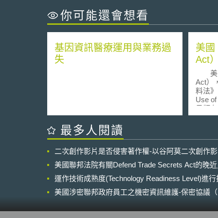
你可能還會想看
基因資訊醫療運用與業務過
美國
失
Act
美國
Act
料法》（C
Use o
日頒布
通訊紀錄
Commu
最多人閱讀
釐清海
存地在
二次創作影片是否侵害著作權-以谷阿莫二次創作
構均可
露。 《雲端法》有兩大重點：首
美國聯邦法院有關Defend Trade Secrets Act
先，《
運作技術成熟度(Technology Readiness Level)
信賴的
大犯罪
美國涉密聯邦政府員工之機密資訊維護-保密協議（Non-disc
有相應
NDA）之使用
之保護
的資格