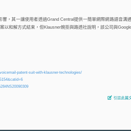
之影響，其一讓使用者透過Grand Central提供一簡單網際網路語音溝
案以和解方式結束，但Klausner婉拒與路透社說明，該公司與Googl
oicemail-patent-suit-with-klausner-technologies/
5154&catid=6
RE5284NS20090309
引註此篇