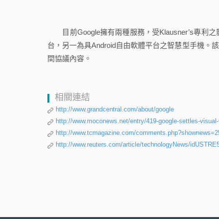
目前Google擁有兩種服務，受Klausner’s專利
台，另一為具Android自由軟體平台之智慧型手機。該
間協議內容。
相關連結
http://www.grandcentral.com/about/google
http://www.moconews.net/entry/419-google-settles-visual-v
http://www.tcmagazine.com/comments.php?shownews=2
http://www.reuters.com/article/technologyNews/idUST