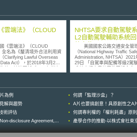
《雲端法》（CLOUD
NHTSA要求自動駕駛
）
L2自動駕駛輔助系統
外事件
《雲端法》（CLOUD
美國國家公路交通安全管
），全名為《釐清境外合法利用資
（National Highway Traffic Saf
larifying Lawful Overseas
Administration, NHTSA）202
f Data Act），於2018年3月23
29日 「自駕車與配備等級2駕
生效，該法更新《1986年儲存
系統車輛之意外事件回報命令
法》（Stored
（Standing General Order 202
nications Act of 1986），並
Incident Reporting for Automat
外資料合法取得：無論資料儲
Driving Systems and Level 2
美國境內或境外，美國執法機
Advanced Driver Assistance
影片為例
何謂「監理沙盒」？
合法請求通訊紀錄的保存或揭
Systems）」，課予系統製造
運商意外事件回報義務，重點
的晚近見解與趨勢
A片也要搞創意！具原創性之A
雲端法》授權美國與其他值得
（1）適用範圍：全美境內公共
進行技術評估
國家進行雙邊協議，以取得重
何謂專利權的「權利耗盡」原則
發生之車輛碰撞事件，事發前3
之電子證據。其他國家必須擁
事件結束期間內曾經啟用等級2
losure Agreement,
產學合作的推動-以株式會社東京
的完善法規、隱私、公民權利
助系統或自動駕駛系統。 （2）意外
，方具備與美國簽署雙邊協議
事件定義：事件中任何一方有
。透過雙邊協議，締約雙方可
亡或送醫治療、車輛必須拖吊