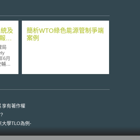
系統及
簡析WTO綠色能源管制爭端
回報意
案例
理局
ety
1年6月
駛輔助
1-01：
ed
商與營
如下：
片享有著作權
道路上
?
0秒至
駕駛輔
大學TLO為例-
人員死
、安全