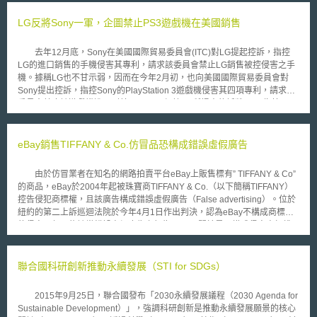
LG反將Sony一軍，企圖禁止PS3遊戲機在美國銷售
去年12月底，Sony在美國國際貿易委員會(ITC)對LG提起控訴，指控
LG的進口銷售的手機侵害其專利，請求該委員會禁止LG銷售被控侵害之手
機。據稱LG也不甘示弱，因而在今年2月初，也向美國國際貿易委員會對
Sony提出控訴，指控Sony的PlayStation 3遊戲機侵害其四項專利，請求該
委員會禁止該遊戲機進口到美國。 根據LG所提出的訴狀，LG指控
Sony的PlayStation 3遊戲機及其組件構成了直接、幫助和引誘侵權，而受
侵害的四項專利分別為美國專利號7,701,835、7,577,080、7,619,961、
7,756,398，都是有關藍光光碟(Blu-ray Disc)的播放技術。其中’080和’091
eBay銷售TIFFANY & Co.仿冒品恐構成錯誤虛假廣告
專利是和複製藍光光碟上資料的技術有關；’835專利是和複製多資料流
(multiple data streams)的操控技術有關；’398專利則和複製藍光光碟上的
由於仿冒業者在知名的網路拍賣平台eBay上販售標有” TIFFANY & Co”
字幕流及更新其色調資訊的技術有關。據此，LG請求美國國際貿委員針對
的商品，eBay於2004年起被珠寶商TIFFANY & Co.（以下簡稱TIFFANY）
PlayStation 3的藍光播放器及其組件發動立即調查(immediate
控告侵犯商標權，且該廣告構成錯誤虛假廣告（False advertising）。位於
investigation)，並發出禁止其進入美國，停止其他行銷、服務等行為之命
紐約的第二上訴巡迴法院於今年4月1日作出判決，認為eBay不構成商標權
令。 據報導指出，LG除了在美國國際貿易委員會提出控訴外，也在加
的侵害，但可能該當錯誤虛假廣告之行為。 關於是否構成侵害商標權
州聯邦法院提起類似的訴訟，以請求金錢損害賠償。此二大公司間的專利訴
之判斷，考量eBay本身為網路拍賣平台提供者，並非實際將商品上架之
訟發展，仍有待後續觀察。
人，並且年花數百萬美元處理平台上的銷售仿冒品行為，故第二上訴巡迴法
院認定eBay並未侵害TIFFANY的商標權。 這個判決結果對於類似eBay
聯合國科研創新推動永續發展（STI for SDGs）
的網路平台業者而言，無非是個喜訊，但在是否構成錯誤虛偽廣告，上訴法
院作出與第一審法院不同之見解。 在此案件中，第一審法院認為該廣
2015年9月25日，聯合國發布「2030永續發展議程（2030 Agenda for
告頁面文字並不會使消費者產生誤認之虞，但第二上訴巡迴法院則持相反見
Sustainable Development）」，強調科研創新是推動永續發展願景的核心
解，認為除非eBay在網頁上註明警告字句，提醒消費者賣家所售商品可能