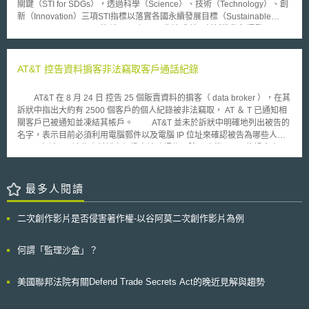
關鍵（STI for SDGs），透過科學（Science）、技術（Technology）、創
是仿冒品，eBay才有可能免除責任，否則，eBay應該對其平台上出現可能
新（Innovation）三項STI指標以落實各國永續發展目標（Sustainable
導致消費者混淆誤認的文字負責。由於TIFFANY在判決後宣稱要上訴，因此
Development Goals，簡稱SDGs）。又為達成科研創新推動永續發展目
該錯誤虛假廣告認定之爭議，仍有待最高法院之判斷。 不過，第二上
標，必須建立技術促進機制（Technology Facilitation Mechanism,
訴巡迴法院亦在判決中強調，eBay已善盡相當的努力來打擊仿冒品。每年
TFM）， TFM主要透過聯合國成員國、民間社會、私營部門、科學界及其
花費將近兩千萬美元防止網站上詐欺，並且設立買家保護機制，更要求員工
他利益相關方間的經驗分享與合作，由三部分組成包括：聯合國跨機構任務
AT&T 控告資料掮客非法竊取客戶通話紀錄
應特別關注反侵權方面的議題。eBay隨後發表聲明，認為此判決結果對於
小組（Inter-Agency Task Team, IATT），科學、技術、創新促進永續發展
打擊仿冒品將有莫大助益，而其將繼續以合作代替訴訟。
目標多方利害關係人論壇（Multi-stakeholder Forum on science,
AT&T 在 8 月 24 日 控告 25 個販賣資料的掮客（ data broker ），在其
technology and innovation for the sustainable development Goals, STI
訴狀中指出大約有 2500 個客戶的個人紀錄被非法竊取， AT ＆ T 已通知相
Forum），線上平台（online platform）。 其中，聯合國跨機構任務小
關客戶已被通知並凍結其帳戶。 AT&T 並未於訴狀中明確地列出被告的
組（IATT）於2019年6月擬定的「科學、技術和創新促進永續發展目標路線
名字，表示目前必須利用電腦郵件以及電腦 IP 位址來確認被告為哪些人，
圖（Science, Technology and Innovation for SDGs Roadmaps, STI for
AT&T 宣稱一旦這些資料掮客經鑑定被確認後，除了賠償 AT&T 的損害之
SDG Roadmap）」，邀請各國參與試點計畫，協助國家檢視現有科研創新
外，還須償還其販賣資料所獲得的不法利益。 PrivacyToday.com 網站
政策需求、掌握未來科研發展趨勢與可能面臨的挑戰與機會，乃協助政府決
的總裁表示，「買資料的人無處不在，但只有少數的人會非法竊取客戶資
策的科技前瞻支援工具，藉此達成STI for SDGs科研創新政策與永續發展目
料，而這少部分的人大多都可以被追蹤的到。」 這並非唯一的案例，
最多人閱讀
標間之平衡。關於國家科研創新路線圖規畫方法論，可以區分為基礎
未來將會有越來越多相似的問題產生。被竊取的資料不僅僅只有電話紀錄，
（Foundation）、調適（Adaptation）、整合（Integration）三部分：盤點
還有銀行、醫療或其他個人敏感資料，每分每秒都有人在想著如何取到私密
各國現有科研創新政策需求，歸納與SDGs間落差；嘗試將SDGs理念注入
二次創作影片是否侵害著作權-以谷阿莫二次創作影片為例
資料並從中獲得不法利益。目前州及聯邦已經考慮立法，將有關電話紀錄的
政策目標，建構符合SDGs的科研創新規範與政策監管標準；運用科技前瞻
欺騙行為判定為不法行為。
方法掌握未來發展趨勢，研擬對策並面對挑戰。
何謂「監理沙盒」？
美國聯邦法院有關Defend Trade Secrets Act的晚近見解與趨勢