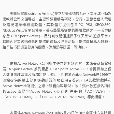
美商藝電(Electronic Art Inc.)設立於美國德拉瓦州，為全球互動娛
樂軟體公司之領導者，主要營運範疇為研發、發行、及銷售個人電腦
及電視遊樂器相關軟體，其軟體可提供包含PC, PS3, XBOX360,
NDS, 及Wii…等平台使用。美商藝電所提供的遊戲軟體之一—活力健
身房 (EA Sports Active)，目前該軟體僅提供予任天堂Wii遊戲平台，
軟體內容為透過遊戲所提供的運動及健身活動，提供虛擬私人教練，
給予技巧建議及健身時間表、消耗熱量建議…等功能。
依據Active Network公司所主張之起訴狀內容，未來美商藝電發
展EA Sports Active 系列產品，EA Sports Active 2.0，會提供線上個
人健身訓練建議及服務功能；如此，相較於Active Network自1999年
開始提供的線上健身運動建議等服務項目看來，EA此款遊戲將和
Active Network所提供之線上服務內容類似，故主張此款遊戲名稱中
的active係侵害Active Network公司所註冊的「ACTIVE®」、
「ACTIVE.COM®」、「THE ACTIVE NETWORK®」等商標權。
本案係Active Network於2010年5月28日於加州南區地方法院提