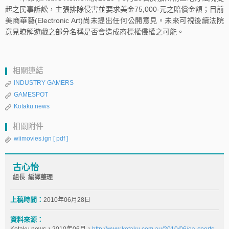
起之民事訴訟，主張排除侵害並要求美金75,000-元之賠償金額；目前
美商華藝(Electronic Art)尚未提出任何公開意見。未來可視後續法院
意見暸解遊戲之部分名稱是否會造成商標權侵權之可能。
相關連結
INDUSTRY GAMERS
GAMESPOT
Kotaku news
相關附件
wiimovies.ign
[ pdf ]
古心怡
組長 編譯整理
上稿時間：
2010年06月28日
資料來源：