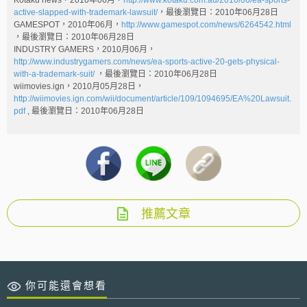
Kotaku news，2010年06月，
http://www.kotaku.com.au/2010/06/ea-sports-
active-slapped-with-trademark-lawsuit/
，最後瀏覽日：2010年06月28日
GAMESPOT，2010年06月，
http://www.gamespot.com/news/6264542.html
，最後瀏覽日：2010年06月28日
INDUSTRY GAMERS，2010月06月，
http://www.industrygamers.com/news/ea-sports-active-20-gets-physical-
with-a-trademark-suit/
，最後瀏覽日：2010年06月28日
wiimovies.ign，2010月05月28日，
http://wiimovies.ign.com/wii/document/article/109/1094695/EA%20Lawsuit.
pdf
, 最後瀏覽日：2010年06月28日
推薦文章
你可能還會想看