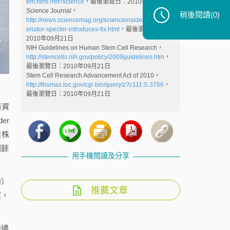
em.html?ref=science
，最後瀏覽日：2010年08月25日
Science Journal，
稍後閱讀
(0)
http://news.sciencemag.org/scienceinsider/2010/09/s
enator-specter-introduces-fix.html
，最後瀏覽日：
2010年09月21日
NIH Guidelines on Human Stem Cell Research，
http://stemcells.nih.gov/policy/2009guidelines.htm
，
最後瀏覽日：2010年09月21日
Stem Cell Research Advancement Act of 2010，
http://thomas.loc.gov/cgi-bin/query/z?c111:S.3766
，
最後瀏覽日：2010年09月21日
補資
er
細胞株
剩餘
用手機閱讀及分享
H）
推薦文章
案，
帶通