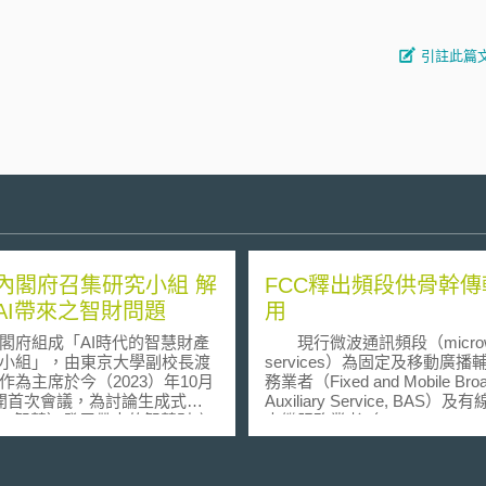
引註此篇
內閣府召集研究小組 解
FCC釋出頻段供骨幹傳
AI帶來之智財問題
用
閣府組成「AI時代的智慧財產
現行微波通訊頻段（microw
小組」，由東京大學副校長渡
services）為固定及移動廣播
作為主席於今（2023）年10月
務業者（Fixed and Mobile Broa
開首次會議，為討論生成式
Auxiliary Service, BAS）及
人工智慧）發展帶來的智慧財產
中繼服務業者（Cable TV Rela
。討論主題包括法規範現況、
Service）於新聞採訪時節目
參與有限的情況下由生成式AI
用。 而一般基地台與核心
之發明是否可以申請專利等，
的傳輸係藉由銅線或光纖。在F