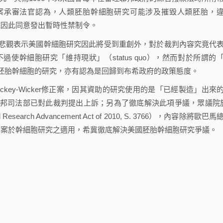
本案承審法官認為，人類胚胎幹細胞研究可能涉及摧毀人類胚胎，
，法院因此同意發出暫時性禁制令。
悲觀表示美國幹細胞研究因此將受到重創外，對於裁判內容究竟代
使幹細胞研究「維持現狀」（status quo），然而對於所謂的
胚胎幹細胞的研究，亦有認為是回歸到布希政府的政策態度。
ey-Wicker修正案，因其資助的研究使用的是「已經製造」出來
邦司法部已對此裁判提出上訴；另為了徹底解決此項爭議，眾議院
rch Advancement Act of 2010, S. 3766），內容除將歐巴馬
er修正案於幹細胞研究之適用，希冀徹底解決美國胚胎幹細胞研究爭議。