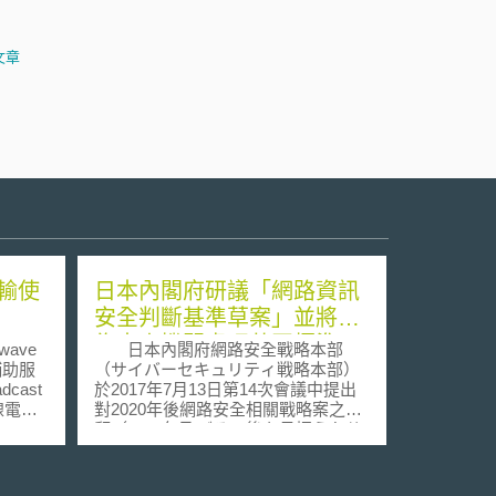
文章
輸使
日本內閣府研議「網路資訊
安全判斷基準草案」並將作
為未來機關處理共同標準
ave
日本內閣府網路安全戰略本部
輔助服
（サイバーセキュリティ戦略本部）
dcast
於2017年7月13日第14次會議中提出
有線電視
對2020年後網路安全相關戰略案之回
y
顧（2020年及びその後を見据えたサ
傳輸使
イバーセキュリティの在り方（案）
網路間
－サイバーセキュリティ戦略中間レ
CC解
ビュー－），針對網路攻擊嚴重程