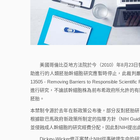
美國哥倫比亞地方法院於今（2010）年8月23日發出暫行性
助進行的人類胚胎幹細胞研究應暫時停止，此裁判嚴重打擊
13505 - Removing Barriers to Responsible Sc
進行研究，不論該幹細胞株為前布希政府所允許的有
胚胎。
本禁制令源於去年在新政策公布後，部分反對胚胎研
根據歐巴馬政府新政策所制定的指導方針（NIH Guidelines o
並侵蝕成人幹細胞的研究經費分配，因此對NIH提出
Dickey-Wicker修正案禁止NIH從事破壞生