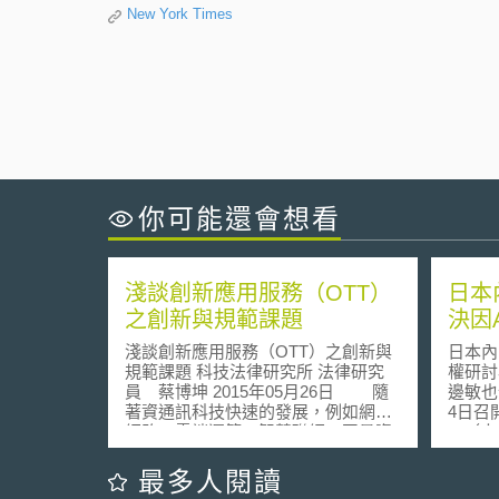
New York Times
你可能還會想看
淺談創新應用服務（OTT）
日本
之創新與規範課題
決因
淺談創新應用服務（OTT）之創新與
日本內
規範課題 科技法律研究所 法律研究
權研討
員 蔡博坤 2015年05月26日 隨
邊敏也
著資通訊科技快速的發展，例如網際
4日召
網路、雲端運算、智慧聯網、巨量資
AI（
料、4G/5G等等，創新應用服務
權問題
（Over-the-top, OTT）已逐漸包含各
在人類
最多人閱讀
種基於網際網路之服務與內容。此科
所產出