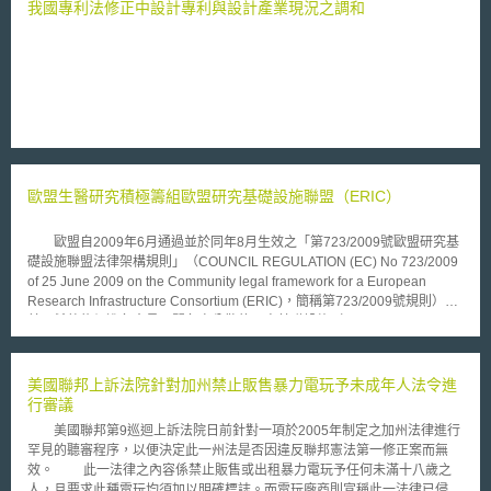
行動無線網路，以解決潛在的差別待遇行為發生於行動無線資料服務。
我國專利法修正中設計專利與設計產業現況之調和
根據2009年之管理架構，CRTC宣示了四項管理原則： 1.透明度
(Transparency) ISP必須透明揭露他們所使用的ITMPs，使消費者能根據這
些資訊決定服務的購買與使用。例如經濟條件的透明，使消費者能夠有符合
其支付意願之選擇，使市場機制能夠正常運作。 2.創新(Innovation) 解決網
路壅塞最基本的方式是透過對網路之投資，也仍是最主要的解決方案。但依
靠投資並不能解決所有的問題，CRTC認為，ISP業者之ITMPs在某些時
候，仍需要適當的管理措施介入。業者之ITMPs應針對明確的需求而設計，
不可過度。 3.明確(Clarity) ISP業者必須確保他們所使用的ITMPs不會有不
合理的歧視，也不會有不合理的優惠。CRTC所建立之ITMP的管理架構，提
歐盟生醫研究積極籌組歐盟研究基礎設施聯盟（ERIC）
供一個清晰和結構化的方法，來評估既有與未來的ITMPs是否符合加拿大電
信法（Telecommunications Act）第27(2)條規範。 4.競爭中立
(Competitive neutrality) 對於零售服務，CRTC將採取事後管制原則，即接
歐盟自2009年6月通過並於同年8月生效之「第723/2009號歐盟研究基
受消費者投訴後處理之原則，進行管制評估。而在批發服務部份，則較為嚴
礎設施聯盟法律架構規則」（COUNCIL REGULATION (EC) No 723/2009
格。亦即，當ISP在批發服務使用了比零售服務較多的限制性ITMPs時，必
of 25 June 2009 on the Community legal framework for a European
須得到CRTC之批准。當ISP將ITMPs用於批發服務時，必須遵守CRTC之管
Research Infrastructure Consortium (ERIC)，簡稱第723/2009號規則），
理架構，不得對次級ISP（Secondary ISP）的流量造成顯著和不相稱的影
其乃希望能促進各會員國間各自分散的研究基礎設施（Research
響。 值CRTC並將採取行動以確保因實施ITMPs而收集之個人資訊，不
Infrastructures，簡稱RIs）之資源凝聚及共享，讓原本僅為設施設備的RIs
被洩漏與使用至其他目的。 在本項決定公佈之後，代表加拿大提供接
整合起來，透過由3個以上歐盟會員國作為某特定ERIC成員之方式，依第
取網際網路的ISP，無論使用何種技術，都將適用同樣的ITMPs管理原則。
723/2009號規則向歐盟執委會提出ERIC設立申請，經執委會同意後，ERIC
美國聯邦上訴法院針對加州禁止販售暴力電玩予未成年人法令進
在Google-Verizon於美國遊說網路中立性應不適用於行動無線網路之時，
即可取得獨立法律地位及法律人格，以自己名義獲得、享有或放棄動產、不
行審議
CRTC之決定可做為不同方向之參考。
動產及智慧財產，以及締結契約及作為訴訟當事人，並得豁免無須被課徵加
美國聯邦第9巡迴上訴法院日前針對一項於2005年制定之加州法律進行
值稅（value added tax）和貨物稅（excise duty）等稅賦。歐盟創設ERIC
罕見的聽審程序，以便決定此一州法是否因違反聯邦憲法第一修正案而無
法律架構之目的，是希望能透過國際合作、彙集國際資源，在歐盟建立起頂
效。 此一法律之內容係禁止販售或出租暴力電玩予任何未滿十八歲之
尖研發環境，吸引跨國研發活動集中與進駐，利用規模化的大型研究基礎設
人，且要求此種電玩均須加以明確標誌。而電玩廠商則宣稱此一法律已侵犯