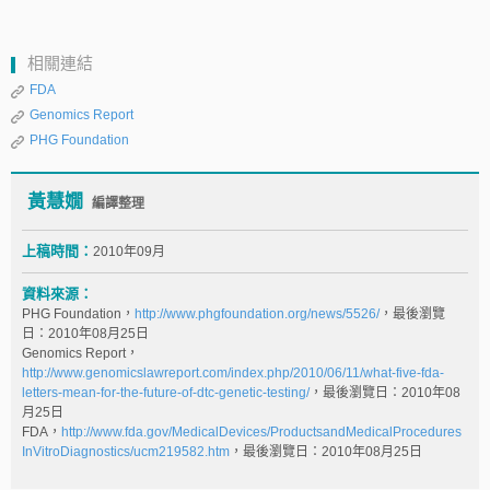
相關連結
FDA
Genomics Report
PHG Foundation
黃慧嫺
編譯整理
上稿時間：
2010年09月
資料來源：
PHG Foundation，
http://www.phgfoundation.org/news/5526/
，最後瀏覽
日：2010年08月25日
Genomics Report，
http://www.genomicslawreport.com/index.php/2010/06/11/what-five-fda-
letters-mean-for-the-future-of-dtc-genetic-testing/
，最後瀏覽日：2010年08
月25日
FDA，
http://www.fda.gov/MedicalDevices/ProductsandMedicalProcedures
InVitroDiagnostics/ucm219582.htm
，最後瀏覽日：2010年08月25日