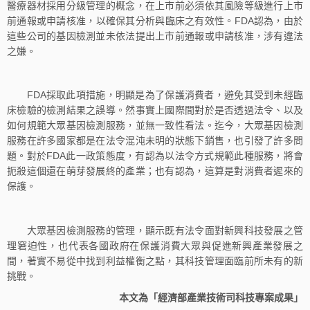
醫療器材採用分級管理的概念，在上市前必須依其風險等級進行上市
前通報或申請核准，以確保其分析與臨床之有效性。FDA認為，由於
這些公司的基因檢測並未依法提出上市前通報或申請核准，涉有違法
之嫌。
FDA採取此項措施，明顯是為了保護消費者，避免其受到未經臨
床檢驗的檢測結果之誤導。然事實上國際間對於是否透過法令、以及
如何規範大眾基因檢測服務，並無一致性看法。迄今，大眾基因檢測
服務在許多國家都是在法令混沌未明的狀態下銷售，也引發了許多問
題。對於FDA此一政策態度，有認為以法令方式規範此種服務，將會
扼殺這個還在萌芽發展終的產業；也有認為，這算是對消費者遲來的
保護。
大眾基因檢測服務的管理，顯示既有法令面對新興科技發展之管
理窘迫性，也代表各國政府在保護消費大眾與促進新興產業發展之
間，著實不易從中找到利益權衡之點，其科技管理面臨前所未有的新
挑戰。
本文為「經濟部產業技術司科技專案成果」