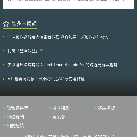
施導引出世界級研發。 截至目前，由奧地利、比利時、捷克、德國、
了未成年人受憲法第一修正案所保護之言論自由。而值得注意者為，除去年
荷蘭等國作為成員及瑞士作為觀察員所建立之「歐盟健康、老化及退休調
下級法院已對此一案件做出電玩廠商勝訴之判決外，其他的州法院也紛紛做
查」（The Survey of Health, Ageing and Retirement in Europe，簡稱
出具有類似限制內容之法律為違憲無效之判決。 然而，儘管如此，加
SHARE），乃是歐盟首次提出申請且正式設立之ERIC。SHARE-ERIC乃一
州檢察總長Zackery Morazzini依然表示：州政府本即有權協助家長使未成
最多人閱讀
大型的人口老化多國研究資料庫，並已收錄45,000筆以上年齡50歲以上個
年人遠離暴力電玩的不良影響。且美國聯邦最高法院亦已肯認禁止未成年人
人之健康、社經地位及社會家庭網絡之跨領域及跨國籍資料，SHARE-
接觸明顯「性資訊」之法律為合憲。與此相同，暴力電玩可說亦同樣具有
ERIC之資料分析除將有助歐盟國家就老化社會之福利系統為規劃，更預期
二次創作影片是否侵害著作權-以谷阿莫二次創作影片為例
「猥褻」之特性。 而電玩廠商於訴訟中則表示：倘若此一法律得以合
將成為推動其活動及健康老化歐盟創新伙伴試行計畫之重要基石。 除
憲，則勢必會產生滑坡效應，即州政府勢必將會以保護兒童為藉口，而對於
此之外，自2008年起由歐盟撥款500萬歐元籌備成立之「生物銀行及生物分
其它資訊，諸如同性戀、性教育、生育控制等等之提供作出更多的限制。而
何謂「監理沙盒」？
子資源研究基礎機構」（Biobanking and Biomolecular Resources
此種滑坡效應，顯然亦是第9巡迴上訴法院所關切的重點之一：如Alex
Research Infrastructure，簡稱BBMRI），從2008年至今（2011）年1月底
Kozinski及Sidney Thomas兩位法官，均在聽審程序中特別表達對於此一效
3年籌備期間，已募得30個以上國家之53個會員聯盟以及280個聯繫組織
美國聯邦法院有關Defend Trade Secrets Act的晚近見解與趨勢
應的關注。 無論如何，上訴法院亦將於未來幾個月內對於此案做出判
（大部分為生物銀行），預計將建立成為最大的泛歐生物銀行，病患及歐盟
決。然而，顯而易見的是，無論上訴法院會如何裁判，本案最終仍須經聯邦
人口之樣本與資料之介面，以及頂尖生醫研究之介面，且為了要BBMRI-
最高法院裁決後方能有最終決定。
A片也要搞創意！具原創性之A片享有著作權
ERIC，BBMRI指導委員會業已擬定「BBMRI-ERIC備忘錄」提供予有興趣
之會員國家簽署，希望能在今年底前成立BBMRI-ERIC。
隱私權聲明
徵才訊息
網站導覽
聯絡我們
資策會
相關連結