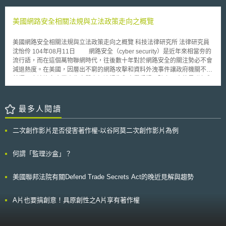
僅於第702條中針對人類專家證人所提供的證據設有相關規定，對於AI生成
經營權轉讓等關於公司資產處置情形，得例外無需經當事人同意而蒐集、處
醫師之判斷，活用各種可能之工具，結合社交網路服務（SNS）、視訊影像
內容的證據能力尚無明確規範，所以為了因應AI技術發展帶來的新興挑戰，
理與利用個人資料。 新增資料可攜權相關規定。 處罰未經授權者處理個人
以及電子郵件等方式組合而為適當之遠距醫療。於「別表」列舉遠距醫療之
《聯邦證據規則》修正草案（下稱「修正草案」）擬新增第707條「機器生
美國網路安全相關法規與立法政策走向之概覽
資料之行為。針對民眾回覆之疑慮（認為草案內容不明確），MCI / PDPC
九種病患對象為，居家氧氣治療病患、居家罕見疾病病患、居家糖尿病患、
成證據」（Machine-Generated Evidence），並擴張第901條「驗證或識
說明預計在《法規與諮詢指南》中闡明有關授權行為的細節性規定，包含採
居家氣喘病患、居家高血壓病患、居家過敏性皮膚炎病患、褥瘡居家療養病
別證據」（Authenticating or Identifying Evidence）的適用範圍。 本次增
取的形式。
美國網路安全相關法規與立法政策走向之概覽 科技法律研究所 法律研究員
患、居家腦血管病患以及居家癌症病患等。 2015年通知使得遠距醫療
訂第707條，針對AI生成內容作為證據時，明確其可靠性評估標準，以避免
沈怡伶 104年08月11日 網路安全（cyber security）是近年來相當夯的
之適用對象範圍大為擴大，因此日本醫療院所積極整備資通訊設備環境。同
出現分析錯誤、不準確、偏見或缺乏可解釋性（Explainability）等問題，進
流行語，而在這個萬物聯網時代，往後數十年對於網路安全的關注勢必不會
時，厚生勞動省在2017年底提出之2018年度福祉預算中，明確修正健康保
而強化法院審理時的證據審查基礎。本條規定，AI生成內容作為證據必須符
減退熱度。在美國，因層出不窮的網路攻擊和資料外洩事件讓政府機關不勝
險診療報酬，提高遠距醫療之醫療服務給付項目與支付標準，使得利用遠距
合以下條件： 1. 該AI生成內容對於事實之認定具有實質助益； 2. AI系統於
其擾，也讓許多企業產生實質上經濟損失和商譽受損，隨之而來的是聯邦和
醫療為診療服務之利益大為提高，更加速提高遠距醫療之利用可能性。惟，
產出該內容時，係以充分且適當之事實或資料為輸入依據； 3. 該輸出結果
州政府主管機關的關切目光，除了透過政策和行政規管之外，國會也開始制
前述2015年通知之內容，對於適用對象與診療內容，尚有不明確之處，因
能忠實反映其所依據之原理與方法，並證明此一應用於特定情境中具有可靠
訂新法或對現行法規進行修法，補入對於網路安全維護之要求，以下本文將
此邀集醫療、法學、遠距醫療專門等12名專家成立研究委員會，以訂定明確
性。 本修正草案此次新增「AI生成內容」也必須合乎既有的證據驗證要件。
簡介美國現行法規範之要點及目前最新法案。 壹、美國聯邦政府相關網路
最多人閱讀
適用規則，防止未來對於病患造成不利益之判斷。
原第901條a項原規定：「為符合證據之驗證或識別要求，提出證據者必須
安全規範、標準及措施 一、金融業相關管制規範 對金融機構的管制依
提供足以支持該證據確係其所聲稱之內容的佐證資料。」而修正草案擬於第
據為「金融服務業現代化法/格雷姆-里奇-比利雷法（Gramm-Leach Bliley
901條b項新增「AI生成內容」一類，意即明文要求提出AI生成內容作為證據
二次創作影片是否侵害著作權-以谷阿莫二次創作影片為例
Act, GLBA ）」，該法要求金融機構必須建置適當的程序保護客戶的個人財
者，須提出足夠證據，以證明該內容具有真實性與可信度，方符合第901條
務資訊，維護客戶個人資料的機密性、完整性和安全性，避免遭受任何可遇
a項驗證要件。 隨著AI於美國法院審理程序中的應用日益廣泛，如何在引入
見的威脅或騷擾，以及避免任何未經授權的近用行為導致損害或對客戶造成
何謂「監理沙盒」？
生成式AI的同時，於司法創新與證據可靠性之間取得平衡，將成為未來美國
不便利[1]。 另外美國證券交易委員會（Security and Exchange
司法實務及法制發展中的重要課題，值得我國審慎觀察並參酌因應，作為制
Commission, SEC）下設法令遵循檢查與調查室（SEC Office of
度調整與政策設計的參考。
美國聯邦法院有關Defend Trade Secrets Act的晚近見解與趨勢
Compliance Inspections and Examinations, OCIE），在2014年發布全國
檢查風險警示（National Exam Program Risk Alert），命名為「OCIE 網路
安全芻議（OCIE Cybersecurity Initiative）」，用來評估證券交易商和投資
A片也要搞創意！具原創性之A片享有著作權
顧問對網路安全維護的準備以及曾遭遇過的資安威脅種類和經驗；而金融監
管局（Financial Industry Regulatory Authority ,FINRA）也在2014年實施
「掃蕩計畫（sweep program）」，金融監管局就其主管的特定企業會寄發