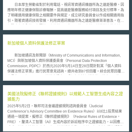
日本厚生勞動省對於利用電話、視訊等資通訊機器所為之遠距醫療，因
應明年修正健康保險診療報酬，提高遠距醫療服務給付項目及支付標準，為
了明確適用健康保險之相關要件與規定，成立研究委員會以作成相關適用指
引。隨著資通訊技術發展，利用資通訊機器所為之遠距醫療漸漸普及。在擔
保醫療之安全性、必要性及有效性下，為了更進一步普及並推進適當之診
療，有必要整備相關法令規定。厚生勞動省於11月設置研究委員會，預定在
2018年3月底前訂定「遠距醫療適用指引（情報通信機器を用いた診療に関
するガイドライン）」。 日本1948年制定之醫師法第20條規定醫師非
新加坡個人資料保護法修正草案
親自診療，不得為治療等行為。此一規定迄今未修正，遠距醫療並非當時所
能想像與規範。目前，厚生勞動省以函釋通知方式，對於該條之適用為相關
新加坡通訊及新聞部（Ministry of Communications and Information,
通知與事務聯絡，以擴大遠距醫療適用之可能性。厚生勞動省於1997年第
MCI）與新加坡個人資料保護委員會（Personal Data Protection
一次發出之通知（平成9年12月24日健政發第1057號厚生省健康政策局長
Commission, PDPC）於西元2020年5月14日至28日間針對其「個人資料
通知），對於遠距醫療與醫師法第20條的適用關係提出基本見解，認為醫師
保護法修正草案」進行民眾意見諮詢，總共收到87份回覆。綜合民眾回覆之
法第20條親自診療原則規定，不一定等於直接見面診療，以代替方式而對於
意見後，同年10月5日，於議會提出了「個人資料保護法修正草案」，修正
病患身心狀況得以獲得有用資訊下，使用遠距醫療並非違反本條親自診療規
重點如下： 提高外洩個人資料者罰鍰金額，至該公司在新加坡年營業額
定。在本號通知「留意事項」中，對於遠距醫療之適用對象地區與病患，有
10%或1000萬美元。MCI / PDPC說明，實際上於裁罰前會綜合考量個案事
以下規定：1. 初診原則上必須為面對面診療；2.直接面對面診療有困難之離
實與相關因素（如：嚴重性、可歸責性、影響狀況、組織有無採取任何措施
美國法院擬修正《聯邦證據規則》以規範人工智慧生成內容之證
島及偏遠地區；3. 對於病況穩定之病患，在確保緊急對應處理及聯絡體制
減輕個資外洩造成的影響等），作為裁罰金額的判斷依據。此外，新加坡的
據能力
下，以「別表」列舉適用之慢性疾病（例如：居家氧氣治療病患）為對象。
個人資料保護法也加入了個資外洩通知義務，但與歐盟一般資料保護規範
但是本來只是例式規定的「非初診」「離島及偏遠地區」、「特定慢性疾
2025年5月2日，聯邦司法會議證據規則諮詢委員會（Judicial
（General Data Protection Regulation, GDPR）仍有不同，例如：其多了
病」，卻被解釋成限定列舉規定，導致遠距醫療適用範圍非常狹窄，變成原
Conference’s Advisory Committee on Evidence Rules）以8比1投票結果
評估是否通知的機制。 組織基於商業改善之目的，且遵守法定條件下，得
則禁止之情形。 直至2015厚生勞動省再發出通知（平成27年8月10日
通過一項提案，擬修正《聯邦證據規則》（Federal Rules of Evidence，
未經同意使用個人資料，此處商業改善目的包含：(1)改善或加強提供之商
厚生勞動省事務連絡），明確非初診、離島及偏遠地區、「別表」所列舉之
FRE），釐清人工智慧（AI）生成內容於訴訟程序中之證據能力，以因應生
品或服務，或開發新的商品或服務；(2)改善或發展新的營運方式；(3)瞭解
慢性疾病等，僅是例式規定，對象地區及病患不限於此，以及就算是初診，
成式AI技術在法律實務應用上日益普遍的趨勢。 由於現行《聯邦證據規則》
客戶喜好；(4)客製化商品或服務所需。 在公司併購、重組、出售股份以及
直接為親自診療有困難時，基於病患要求下充分考量病患有利條件下，依據