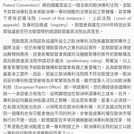
Patent Convention）締約國屬意設立一個全新的歐洲專利法院，並賦
予其歐洲專利及未來歐洲單一專利相關的法律訴訟之管轄權，其架構
下將有初審法院（court of first instance）、上訴法院（court of
appeals）及專利註冊處（registry）。歐盟會員國在2009年時就此草
案協議是否符合歐盟條約提請歐盟最高法院出具意見。
而歐盟高法院認為協議所設立之歐洲專利法院係屬歐盟架構外之
國際法庭，但仍有權受理歐盟境內之專利訴訟案件，並對歐盟法律提
出解釋與應用，這會剝奪歐盟會員國司法機關對專利案件的管轄權及
其向歐盟最高法院申請初步裁決（preliminary ruling）等權益，以上
都會影響到賦予給歐盟機構和歐盟會員國之重要權力，此為歐盟條約
最基本之要件，因此，若設立歐洲專利法院將不符合歐盟法律。歐洲
目前的專利制度常被視為非常繁瑣及昂貴，雖然當事人可以向歐洲專
利局（European Patent Office）統一申請專利，但仍需經過各國專利
局一一承認後方有效力，這明顯增加在歐洲申請專利之成本。另外，
專利訴訟均屬歐洲各國法院之管轄，因此若有需要，當事人必須逐一
在各國法院提出告訴，以保障其在歐洲的專利權，另又各國法院針對
同一個專利也有可能會做出不同的判決，亦會造成專利權在歐洲市場
執行的不便。因此，歐盟國家近年來持續推動歐洲專利制度改革，除
了希望能在歐洲能建立單一專利制度之外，歐洲專利法院的設立以統
一專利訴訟制度也是推動的改革之一。