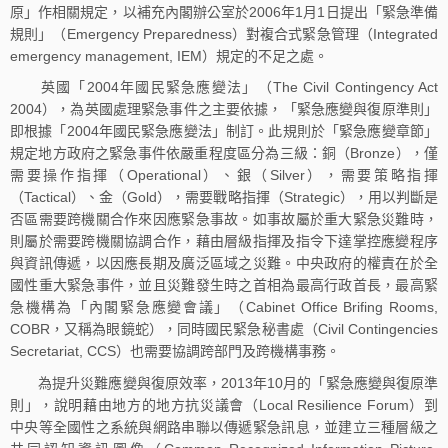
原」作相關規定，以補充內閣辦公室於2006年1月1日提出「緊急準備
規則」（Emergency Preparedness）對複合式緊急管理（Integrated
emergency management, IEM）規定的不足之處。
英國「2004年國民緊急應變法」（The Civil Contingency Act
2004），為英國處理緊急事件之主要依據，「緊急應變與復原準則」
即根據「2004年國民緊急應變法」制訂。此規則於「緊急應變章節」
規定地方政府之緊急事件依嚴重程度區分為三級：銅（Bronze），僅
需要操作指揮（Operational）、銀（Silver），需要策略指揮
（Tactical）、金（Gold），需要戰略指揮（Strategic），用以判斷是
否區需要跨機關合作來因應緊急事故。如事故屬於重大緊急災難時，
則屬於需要跨機關協調合作，藉由層級指揮及指令下達掌控應變程序
與資訊傳遞，以因應長期及廣泛區域之災難。中央政府的權責在於全
國性重大緊急事件，並且災難發生時之首相為最高行政首長，最高緊
急機構為「內閣緊急應變會議」（Cabinet Office Brifing Rooms,
COBR，又稱為眼鏡蛇），同時國民緊急秘書處（Civil Contingencies
Secretariat, CCS）也需要協調跨部門及跨機構事務。
為提升災難應變與復原效率，2013年10月的「緊急應變與復原準
則」，說明藉由地方的地方抗災議會（Local Resilience Forum）到
中央等全國性之系統與網路串聯以傳遞緊急訊息，並建立三種層級之