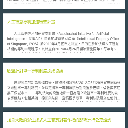
讓，屬於透過電信線路導致與他人商品混淆、以及使用相似商品描述進行轉
讓、交付等行為，但依據《不正競爭防止法》現行第2條第1項第1號及第2
號規定，對於仿製商品的轉讓出租行為缺乏透過電信線路態樣的實質規範。
商標法對於仿冒商標雖有一定的規範，但若只是仿冒商品設計未觸及商標侵
人工智慧專利加速審查計畫
權，受害人無法依商標法對其請求停止侵權或損害賠償。因此本次修法擬補
充元宇宙商品侵權的法規範，使在元宇宙轉讓出租仿製商品直接構成不正競
人工智慧專利加速審查計畫（Accelerated Initiative for Artificial
爭行為，提供仿製商品在元宇宙轉讓出租所產生損害的請求權基礎。 本次
Intelligence，又稱AI2）是新加坡智慧財產局（Intellectual Property Office
修法新增透過「電信線路」進行不正競爭行為的態樣，根據新修訂《不正競
of Singapore, IPOS）於2019年4月宣布之計畫，目的在於加快與人工智慧
爭防止法》第2條第1項第3號規定，透過電信線路提供轉讓、出租、以轉讓
相關的專利申請程序。該計畫自2019年4月26日開始實施兩年，每年有50
或出租為目的的展示、出口、進口、模仿他人商品型態等行為列為不正競爭
位名額。專利申請權人申請適用該計畫並申請專利者，最快可在6個月內審
行為，受害人可依據《不正競爭防止法》第3條向侵權人請求終止或防止侵
核通過並授證。 適用AI2計畫之技術主體需與AI發明領域密切有關，該
權，或依同法第4條向侵權人請求損害賠償。 元宇宙的發展使得現實空間的
申請案之AI功能包含自然語言學習（Natural Language Processing）、影
消費活動轉移到虛擬空間。在元宇宙中，企業和用戶都可以創造虛擬物品並
像辨識、聲音辨識、自動化系統（Autonomous Systems）、機器人、預測
歐盟針對單一專利制度達成協議
銷售給他人，並在元宇宙中開設虛擬商店，同時在現實與元宇宙提供商品。
分析（Predictive Analytics）等；並須應用在生命科學、醫學、農業、資通
隨著元宇宙的發展，仿製商品的問題也凸顯出來，元宇宙的智慧財產權維
訊、交通等領域。 AI2與新加坡智財局2018年實施的「金融科技專利優
護，需要法律提供保護，使受害人能夠透過法律請求終止侵權或損害賠償。
歷經多年的討論與僵持後，歐盟各國領袖於2012年6月29日宣布同意建
速計畫」（FinTech Fast Track Initiative, FTFT）類似，FTFT旨在加速金融
日本的修法提供受害人解決侵權的法律基礎，不僅是保護受害人的權利，也
立歐盟單一專利制度，並決定將單一專利法院分別設置於巴黎、倫敦與慕尼
科技領域之專利申請及審查時效。除了技術主體不同，兩者在申請和審查程
保護元宇宙中的競爭環境，減少仿製商品對競爭的侵蝕，健全競爭環境。
黑三個城市。 專利法院的設置地點一直為建立歐盟單一專利制度的最
序上大致類似：不需支付額外的申請與審查費用、該項專利之首件申請案需
後爭議點，包括英國、德國與法國一直積極爭取單一專利法院設立在他們國
於新加坡智財局提出、專利請求項（claims）最多為20項、該項專利之「請
家，最後於6月29日終於達成妥協，將單一專利法院分成三個地點：第一審
求專利核准」與「請求專利檢索審查」文件需於同一日提交、專利申請權人
法院中央部門之主要位置將設立於法國巴黎，而法院的第一任院長也將會由
收到實質審查意見書需兩個月內回覆等。 人工智慧是新加坡轉型為數
法國人擔任，英國倫敦及德國慕尼黑也將分別設立部門，以因應專利訴訟案
位經濟國家的關鍵，隨著全球AI專利申請活躍，新加坡智財局支持將AI產品
件的特殊性質，英國倫敦將負責處理跟化學藥學生命科學相關之專利案件，
加拿大政府就生成式人工智慧對著作權的影響進行公眾諮詢
更快地推向市場，並期望有利新加坡爭取更多新創企業及投資。
德國慕尼黑則負責處理跟機械工程相關之專利案件。而歐盟單一專利的核發