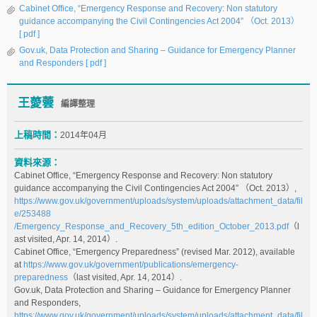
Cabinet Office, “Emergency Response and Recovery: Non statutory
guidance accompanying the Civil Contingencies Act 2004” （Oct. 2013）
[ pdf ]
Gov.uk, Data Protection and Sharing – Guidance for Emergency Planner
and Responders
[ pdf ]
王薆蕓
編譯整理
上稿時間：
2014年04月
資料來源：
Cabinet Office, “Emergency Response and Recovery: Non statutory
guidance accompanying the Civil Contingencies Act 2004” （Oct. 2013）,
https://www.gov.uk/government/uploads/system/uploads/attachment_data/fil
e/253488
/Emergency_Response_and_Recovery_5th_edition_October_2013.pdf
（l
ast visited, Apr. 14, 2014）.
Cabinet Office, “Emergency Preparedness” (revised Mar. 2012), available
at
https://www.gov.uk/government/publications/emergency-
preparedness
（last visited, Apr. 14, 2014）.
Gov.uk, Data Protection and Sharing – Guidance for Emergency Planner
and Responders,
https://www.gov.uk/government/uploads/system/uploads/attachment_data/fil