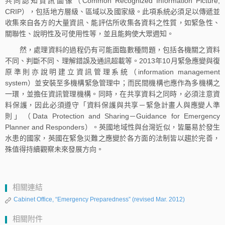
共同認知資訊圖像（Common Recognized Information Picture,
CRIP），包括地方層級、區域以及國家級。此項系統必須足以傳遞並
收集來自各方的大量資訊、能評估所收集各資料之性質，如緊急性、
關聯性、說明性及可使用性等，並且能夠使大眾週知。
然，處理資料的過程仍有可能面臨數種問題，包括各機關之資料
不同、判斷不同、理解錯誤及通訊超載等。2013年10月緊急應變與復
原準則亦說明建立資訊管理系統（information management
system）並安裝至多機構緊急管理中；而民間機構也應作為多機構之
一環，並擔任資訊管理機構。同時，在共享資料之同時，必須注意資
料保護，因此必須遵守「資料保護與共享－緊急計畫人與應變人準
則」（Data Protection and Sharing－Guidance for Emergency
Planner and Responders）。英國地域性與台灣近似，皆屬易於發生
水患的國家，英國在緊急災難之應變於各方面的法制皆以趨於完善，
殊值得持續觀察未來發展方向。
相關連結
Cabinet Office, “Emergency Preparedness” (revised Mar. 2012)
相關附件