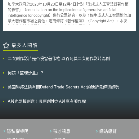
將由歐洲專利局(European Patent Office)負責。 單一專利制度協議僅
加拿大政府於2023年10月23日至12月4日針對「生成式人工智慧對著作權
有25個歐盟國家同意，西班牙及義大利目前選擇不加入，原因是這兩個國家
的影響」（consultation on the implications of generative artificial
不滿西班牙文及義大利文都沒有被納入為單一專利制度之官方語言，只有法
intelligence for copyright）進行公眾諮詢，以期了解生成式人工智慧對於加
文、德文及英文被訂為單一專利制度之官方語言，西班牙及義大利認為這樣
拿大著作權市場之變化，進而修訂《著作權法》（Copyright Act），本次諮
的安排將為位於法國德國及英國的企業帶來不公平的優勢。 此項協議
詢文件中討論重點整理如下： 1.文字和資料探勘（Text and Data Mining,
現在將進入歐盟議會進行表決，預計於2014年就可以開始核發歐盟單一專
TDM）：是否需要因應TDM修改加拿大原本的著作權法，包含著作權法中
利。
合理使用行為（29條）和暫時性重製行為（30.71條）等得不構成侵害之例
外條款。學者、AI使用者以及AI技術團體大多持肯定見解，認為TDM行為中
最多人閱讀
使用的著作時不需要權利人的著作權授權；然創意產業則多持否定見解，認
為不應該為TDM創設例外，否則將會使得TDM所使用之作品原著作人無法
二次創作影片是否侵害著作權-以谷阿莫二次創作影片為例
主張權利以獲得授權金。 2.人工智慧生成作品之著作人身分及著作權歸屬：
因利用生成式人工智慧所創作或輔助創作之文字、圖像和音樂有作者身分不
明確之虞，因此加拿大政府希望可以對此加以澄清，並討論是否需要修改原
何謂「監理沙盒」？
本的著作權法案中相關規定。針對作者身分不明確之爭議，加拿大政府提出
了三種可能的規範模式： (1)闡明著作權保護只適用於自然人創作的作品；
美國聯邦法院有關Defend Trade Secrets Act的晚近見解與趨勢
(2)將人工智慧生成作品之作者歸屬於在創作作品時運用技能和判斷力的自
然人，凡自然人可以在人工智慧技術輔助下創作的作品中貢獻足夠的技能和
判斷力，即可被視為該作品的作者； (3)為人工智慧生成的作品創設一套新
A片也要搞創意！具原創性之A片享有著作權
的權利。 3.人工智慧之侵權責任：人工智慧係透過大量的資料庫來生成一項
作品，過程中可能出現侵害他人著作權之情形，而加拿大現行的著作權法框
架下很難認定侵權行為之責任歸屬。加拿大現行的著作權法要求被侵權人
（著作人）必須證明侵權人明知其重製行為侵犯他人著作權，且就該他人著
作加以重製，但一般人難以瞭解人工智慧系統開發及訓練過程，因此難證明
隱私權聲明
徵才訊息
網站導覽
人工智慧系統研發與利用過程中的業者、工程師或其他相關人等是否有侵權
行為。因此加拿大政府希望利害關係人就此議題提供更多意見，以協助將來