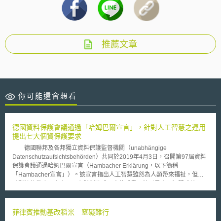
推薦文章
你可能還會想看
德國資料保護會議通過「哈姆巴爾宣言」，針對人工智慧之運用
提出七大個資保護要求
德國聯邦及各邦獨立資料保護監督機關（unabhängige
Datenschutzaufsichtsbehörden）共同於2019年4月3日，召開第97屆資料
保護會議通過哈姆巴爾宣言（Hambacher Erklärung，以下簡稱
「Hambacher宣言」）。該宣言指出人工智慧雖然為人類帶來福祉，但同
時對法律秩序內自由及民主體制造成巨大的威脅，特別是人工智慧系統可以
透過自主學習不斷蒐集、處理與利用大量個人資料，並且透過自動化的演算
系統，干預個人的權利與自由。 諸如人工智慧系統被運用於判讀應徵
者履歷，其篩選結果給予女性較不利的評價時，則暴露出人工智慧處理大量
菲律賓推動基改稻米 窒礙難行
資料時所產生的性別歧視，且該歧視結果無法藉由修正資料予以去除，否則