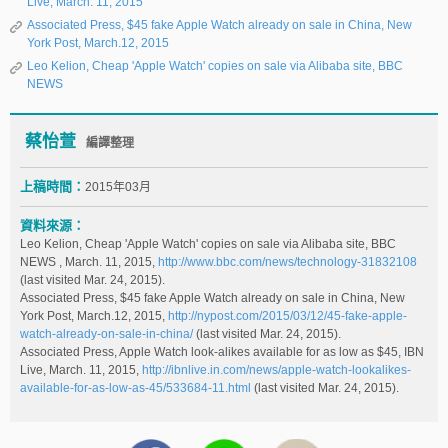
Live, March. 11, 2015
Associated Press, $45 fake Apple Watch already on sale in China, New
York Post, March.12, 2015
Leo Kelion, Cheap 'Apple Watch' copies on sale via Alibaba site, BBC
NEWS
蔡怡萱
編譯整理
上稿時間：
2015年03月
資料來源：
Leo Kelion, Cheap 'Apple Watch' copies on sale via Alibaba site, BBC
NEWS , March. 11, 2015,
http://www.bbc.com/news/technology-31832108
(last visited Mar. 24, 2015).
Associated Press, $45 fake Apple Watch already on sale in China, New
York Post, March.12, 2015,
http://nypost.com/2015/03/12/45-fake-apple-
watch-already-on-sale-in-china/
(last visited Mar. 24, 2015).
Associated Press, Apple Watch look-alikes available for as low as $45, IBN
Live, March. 11, 2015,
http://ibnlive.in.com/news/apple-watch-lookalikes-
available-for-as-low-as-45/533684-11.html
(last visited Mar. 24, 2015).