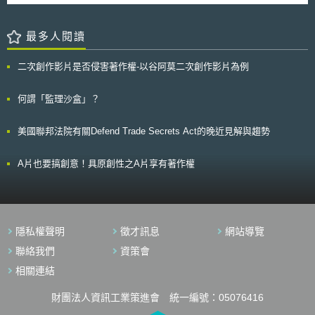
極投入創投產業，希望透過創投的中介功能，發展產業。各州政府經由創投
則，以避免其運用結果干預資料主體之基本權利。
般資料保護規則（GDPR）生效之前就已經存在的法律，但法院所確定的共
發展的產業，主要有生技、醫療設備、軟體、電信、能源、半導體與網路
同責任原則也適用於新的法律。BFDI特別建議公共機構以歐盟判決為契
等。 各州政府希望透過創投，發展當地的產業，並提供就業機會。在
最多人閱讀
機，審查公共機構粉絲頁面的合法性與是否遵守法律規定，並在必要時說服
這波的潮流之下，四十四個州所支持的 151 支創投基金，已為創投業者帶
Facebook調整資料保護。
來一股新的希望。
二次創作影片是否侵害著作權-以谷阿莫二次創作影片為例
何謂「監理沙盒」？
美國聯邦法院有關Defend Trade Secrets Act的晚近見解與趨勢
A片也要搞創意！具原創性之A片享有著作權
隱私權聲明
徵才訊息
網站導覽
聯絡我們
資策會
相關連結
財團法人資訊工業策進會 統一編號：05076416