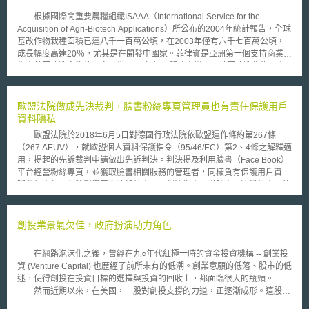
將無法呈現原始資料之真實性。由於保護人民基本權利屬於國家之重要任
根據國際間重要農糧組織ISAAA（International Service for the
務，國家有義務使人工智慧的發展與應用，符合民主法治國之制度框架。
Acquisition of Agri-Biotech Applications）所公布的2004年統計報告，全球
Hambacher宣言認為透過人工智慧系統運用個人資料時，應符合歐盟一般
基改作物栽種面積已達八千一百萬公頃，在2003年僅有六千七百萬公頃，
資料保護規則（The General Data Protection Regulation，以下簡稱
成長幅度高達20％，尤其是在開發中國家。菲律賓是亞洲第一個支持商業化
GDPR）第5條個人資料蒐集、處理與利用之原則，並基於該原則針對人工
生產基因改造食物的國家，從2000年起即開始商業交易基因改造作物。由
智慧提出以下七點個資保護之要求： （1）人工智慧不應使個人成為客體：
於其所研發之轉殖”IR-72”稻米品種栽培並不普遍，也未被消費者、農夫及麵
依據德國基本法第1條第1項人性尊嚴之保障，資料主體得不受自動化利用後
粉業者廣泛地接受，因此不合適商業化生產，雖然菲律賓嘗試其他較受歡迎
所做成，具有法律效果或類似重大不利影響之決策拘束。 （2）人工智慧應
的品種來進行基改轉殖，但迄今尚未成功。 基於基因稻米對於環境安
歐盟法院做成先決裁判，臉書粉絲專頁管理員也有責任保護用戶
符合目的限制原則：透過人工智慧系統蒐集、處理與利用個人資料時，即使
全和人體健康所帶來的影響是無法預知的，綠色和平組織抗議菲律賓政府加
資料隱私
後續擴張利用亦應與原始目的具有一致性。 （3）人工智慧運用處理須透
速推動生技農作物的計畫。菲律賓所面臨的挑戰不單僅是綠色和平的抗議，
明、易於理解及具有可解釋性：人工智慧在蒐集、處理與利用個人資料時，
歐盟法院於2018年6月5日對德國行政法院依歐盟運作條約第267條
另一個因素因為氣候的不穩定而影響了稻米的產量，今年生產量僅148萬
其過程應保持透明且決策結果易於理解及可解釋，以利於追溯及識別決策流
（267 AEUV），就歐盟個人資料保護指令（95/46/EC）第2、4條之解釋適
噸，距離目標?151萬噸，因此仍需仰賴進口稻米來彌補這不足的差距。
程與結果。 （4）人工智慧應避免產生歧視結果：人工智慧應避免蒐集資料
用，提起的先訴裁判申請做出先訴判決。判決提及利用臉書（Face Book）
菲律賓稻米研究中心執行長Leo Sebastian認為，基改稻米並不是解決
不足或錯誤資料等原因，而產生具有歧視性之決策結果，控管者或處理者使
平台經營粉絲專頁，並獲取臉書相關服務的管理者，同樣負有保護用戶資料
稻米供應不足的唯一方式，引介栽種高生產量的稻米品種或者改善灌溉系統
用人工智慧前，應評估對人的權利或自由之風險並控管之。 （5）應遵循資
隱私的責任。此將影響眾多的粉絲專頁，判決指出不僅臉書，連粉絲專頁的
等都是可行的方式。
料最少蒐集原則：人工智慧系統通常會蒐集大量資料，蒐集或處理個人資料
管理員都有保護訪客資料安全的責任。 由於臉書粉絲專業的經營者，
應於必要範圍內為之，且不得逾越特定目的之必要範圍，並應檢查個人資料
並未保存其粉絲的相關資料，既不經手資料處理，更無力影響資料如何呈
是否完全匿名化。 （6）人工智慧須設置問責機關進行監督：依據GDPR第
現，因此主張資料處理的責任應該在於臉書身上，處罰對象也應該是臉書。
創投業景氣欠佳，政府扮演助力角色
12條、第32條及第35條規定，人工智慧系統內的控管者或處理者應識別風
判決理由指出，臉書作為粉絲專頁相關個人資料的控制者（data
險、溝通責任及採取必要防範措施，以確保蒐集、處理與利用個人資料之安
controller）應負相關責任並無疑問，但歐盟地區粉絲專業的管理者，應該
在網路泡沫化之後，曾經在九○年代紅極一時的資金投資機構 -- 創業投
全性。 （7）人工智慧應採取適當技術與組織上的措施管理之：為了符合
和臉書一樣，作為資料處理的共同責任者。蓋管理者係運用臉書提供的設定
資 (Venture Capital) 也歷經了前所未有的低潮。創業意願的低落、股市的低
GDPR第24條及第25條規定，聯邦資料保護監督機關應確認，控管者或處
參數，將粉絲專頁的近用者資料蒐集處理，應該負共同責任。因此歐盟法院
迷，使得創投在投資目標的選擇與投資的回收上，都面臨很大的瓶頸。
理者採用適當的現有技術及組織措施予以保障個人資料。 綜上所述，
判決，利用臉書平台經營粉絲專頁，並獲取臉書相關服務的管理者
然而近期以來，在美國，一股對創投支撐的力道，正逐漸成形。這股力
Hambacher宣言內容旨在要求，人工智慧在蒐集、處理及利用個人資料
（administrator），並不能免於個資保護法律的法遵義務。 另外依據德
量正是來自於各州的政府。目前在美國，除了六個州之外，各州的政府均積
時，除遵守歐盟一般資料保護規則之規範外，亦應遵守上述提出之七點原
國聯邦資料保護與資訊安全委員會（BFDI）意見，認為雖然判決是基於一