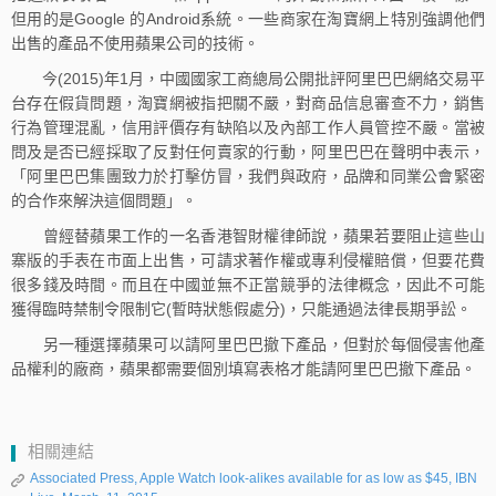
但用的是Google 的Android系統。一些商家在淘寶網上特別強調他們
出售的產品不使用蘋果公司的技術。
今(2015)年1月，中國國家工商總局公開批評阿里巴巴網絡交易平
台存在假貨問題，淘寶網被指把關不嚴，對商品信息審查不力，銷售
行為管理混亂，信用評價存有缺陷以及內部工作人員管控不嚴。當被
問及是否已經採取了反對任何賣家的行動，阿里巴巴在聲明中表示，
「阿里巴巴集團致力於打擊仿冒，我們與政府，品牌和同業公會緊密
的合作來解決這個問題」。
曾經替蘋果工作的一名香港智財權律師說，蘋果若要阻止這些山
寨版的手表在市面上出售，可請求著作權或專利侵權賠償，但要花費
很多錢及時間。而且在中國並無不正當競爭的法律概念，因此不可能
獲得臨時禁制令限制它(暫時狀態假處分)，只能通過法律長期爭訟。
另一種選擇蘋果可以請阿里巴巴撤下產品，但對於每個侵害他產
品權利的廠商，蘋果都需要個別填寫表格才能請阿里巴巴撤下產品。
相關連結
Associated Press, Apple Watch look-alikes available for as low as $45, IBN