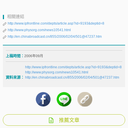
相關連結
http://www.ipfrontline.com/depts/article.asp?id=9193&deptid=8
http://www.physorg.com/news10541.html
http://en.chinabroadcast.cn/855/2006/02/04/501@47237.htm
上稿時間：
2006年09月
http://www.ipfrontline.com/depts/article.asp?id=9193&deptid=8
http://www.physorg.com/news10541.html
資料來源：
http://en.chinabroadcast.cn/855/2006/02/04/501@47237.htm
推薦文章