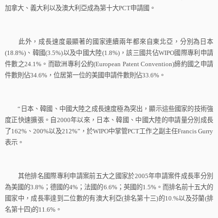
加拿大、義大利以及澳大利亞成為第十大
PCT
申請國。
此外，成長速度最顯著的國家連續兩年都來自東北亞，分別為日本
(18.8%)
、韓國
(3.5%)
以及中國大陸
(1.8%)
，該三國共佔
WIPO
國際專利申請
件數之
24.1%
。而歐洲專利公約
(European Patent Convention)
締約國之申請
件數則佔
34.6%
，位居第一位的美國申請件數則佔
33.6%
。
“
日本、韓國、中國大陸之成長速度極為突出，顯示這些國家的技術強
度正快速擴張。自
2000
年以來，日本、韓國、中國大陸的申請量分別成長
了
162%
、
200%
以及
212%”
，於
WIPO
中掌管
PCT
工作之副主任
Francis Gurry
表示。
其他排名國際專利申請案前五大之國家於
2005
年申請案件成長率分別
為美國的
3.8%
；德國的
4%
；法國的
6.6%
；英國的
1.5%
。而排名前十五大的
國家中，成長率達到二位數的有澳大利亞
(
排名第十三
)
的
10.%
以及芬蘭
(
排
名第十四
)
的
11.6%
。