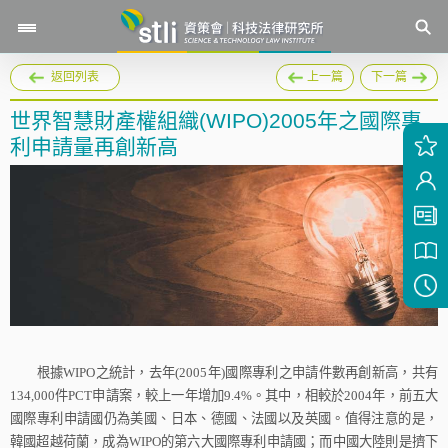
返回列表
上一篇
下一篇
世界智慧財產權組織(WIPO)2005年之國際專
利申請量再創新高
根據
WIPO
之統計，去年
(2005
年
)
國際專利之申請件數再創新高，共有
134,000
件
PCT
申請案，較上一年增加
9.4%
。其中，相較於
2004
年，前五大
國際專利申請國仍為美國、日本、德國、法國以及英國。值得注意的是，
韓國超越荷蘭，成為
WIPO
的第六大國際專利申請國；而中國大陸則是擠下