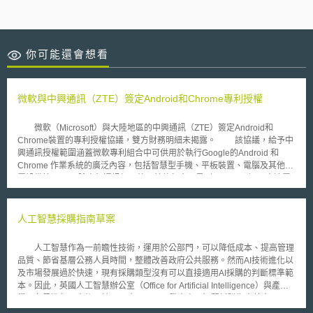
你可能還會想看
微軟與中興通訊（ZTE）簽定Android和Chrome專利授權
微軟（Microsoft）與大陸地區的中興通訊（ZTE）簽定Android和
Chrome裝置的專利授權協議，雙方財務明細未揭露。 該協議，給予中
興通訊授權範圍涵蓋微軟專利組合中可供用於執行Google的Android 和
Chrome 作業系統的廣泛內容，包括智慧型手機、平板裝置、電腦及其他裝
置設備等。 除中興通訊加入外，其他包含三星（Samsung）、宏達電
（HTC）及宏碁（Acer），都已經與微軟簽定專利授權協議，上周以代工製
造為主的鴻海科技集團亦簽定類似的協議，並支付權利金，取得微軟專利組
合。 微軟智慧財產權事業群全球副總裁暨副法務長 Horacio Gutierrez
人工智慧採購指南草案
在微軟部落格公開表示，微軟的Android和 Chrome授權協議，主要是要幫
助裝置供應商避免未來遭受到與微軟訴訟事件。到目前為止，幾乎已經與所
人工智慧作為一前瞻性技術，運用於公部門，可以降低成本、提高管理
有全球最大供應Android智慧型手機的供應商及製造商達成授權協議。
品質、節省基層公務人員時間，整體改善政府公共服務。然而AI技術進化以
Horacio Gutierrez另補充“ 事實上，在微軟協議下已涵蓋了80%以上在美國
及市場發展過於快速，現有採購類型沒有可以直接適用AI採購的判斷標準範
銷售的Android智慧型手機及大多數在全球銷售的Android手機“。 目前
本。因此，英國人工智慧辦公室（Office for Artificial Intelligence）與產官
尚有兩家企業仍未達成協議，分別為全球第三大智慧型手機供應商大陸公司
學研各界進行研商後，於2019年9月20日發表人工智慧採購指南草案
華為（Huawei），及Google旗下的Motorola Mobility。
（Draft Guidelines for AI procurement），作為公部門採購AI產品與服務之