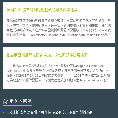
準則。該指南旨在加強公部門採購人員能力、協助採購人員評估供應商，讓
廠商可以隨之調整其產品和服務內容。 該指南提供採購人員規劃政府AI
法國CNIL發布針對應用程式的隱私保護建議
採購的方向，包含招標、公告、評選、決標到履約。但指南強調無法解決採
購AI產品與服務時遇到的所有挑戰。 指南內容簡述如下： 在制定規範
在民眾越來越依賴行動裝置的應用程式進行日常活動的年代，諸如通訊、導
時應重視如何清楚闡述面臨到的問題，而非只是說明解決方案； 評估AI帶來
航、購物、娛樂、健康監測等，往往要求訪問更廣泛的資料和權限，使得應
的風險時應緊扣公共利益，在招標階段敘明以公共利益為核心，並有可能在
用程式相較於網頁，在資料安全與隱私風險上影響較高。對此，法國國家資
招標、評選和決標階段變動評估標準； 在招標文件中確實引用法規和AI相關
訊自由委員會（Commission Nationale de l'Informatique et des Libertés,
實務守則； 其他包含將AI產品的生命週期納入招標和履約考慮、為提供AI產
CNIL）於2024年9月發布針對應用程式隱私保護建議的最終版本，目的為
品和服務的廠商創造公平競爭環境、需與跨領域的團隊進行採購討論、確保
協助專業人士設計符合隱私友好（privacy-friendly）的應用程式。該建議的
採購流程從一開始就建立資料管理機制等。
對象包含行動裝置應用程式發行者（Mobile application publishers）、應
用程式開發者（Mobile application developers）、SDK供應商（Software
維吉尼亞州最高法院判定該州之垃圾郵件法規違憲
development kit, SDK）、作業系統供應商（Operating system providers）
和應用程式商店供應商（Application store providers），亦即所有行動裝置
維吉尼亞州最高法院以維吉尼亞州電腦犯罪法(Virginia Computer
生態系中的利害關係者。以下列出建議中的幾項重要內容： 1. 劃分利害關
Crimes Act)中關於垃圾郵件之條文違反美國憲法第一修正案對言論自由之
係者於手機生態系中的角色與責任 該建議明確地將利害關係者間作出責任
保護，於2008年9月12日判定該條文違憲。 2003年時，維吉尼亞州檢
劃分，並提供如何管理利害關係者間合作的實用建議。 2. 改善資料使用許
方為追查垃圾郵件發送人，而搜索居住於加州地區之Jeremy Jaynes，據信
可權的資訊提供 該建議指出，應確保使用者瞭解應用程式所請求的許可權
Jeremy Jaynes透過發送垃圾郵件每月可獲利達75萬美元。在該次搜索過程
是運行所必需的，並且對資料使用許可的資訊，應以清晰及易於獲取的方式
中，維吉尼亞州檢方發現Jeremy Jaynes持有大量電子郵件位址資訊以及上
於適當的時機提供。 3. 確保使用者並非受強迫同意 該建議指出，使用者得
百萬美國線上公司(AOL)用戶之電子郵件帳號及其他個人資訊，檢方便以維
拒絕並撤回同意，且拒絕或撤回同意應像給予同意一樣簡單。並再度強調應
吉尼亞州電腦犯罪法中關於垃圾郵件之規範起訴他。Jeremy Jaynes在一審
最多人閱讀
用程式僅能在取得使用者知情同意後，才能處理非必要資料，例如作為廣告
及二審均被判有罪，然其抗辯維吉尼亞州電腦犯罪法中關於垃圾郵件規範之
目的利用。 此建議公布後，CNIL將持續透過線上研討會提供業者支援，協
條文違反美國憲法第一修正案所保障之言論自由。 維吉尼亞州最高法
助其理解和落實這些建議。同時，CNIL表示預計於2025年春季起，將對市
二次創作影片是否侵害著作權-以谷阿莫二次創作影片為例
院認為，電腦犯罪法中關於垃圾郵件之規範並不以商業性電子郵件為限，則
面上應用程式實行特別調查，透過行政執法確保業者遵守相關隱私規範，尤