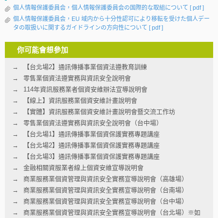
個人情報保護委員会，個人情報保護委員会の国際的な取組について
[ pdf ]
個人情報保護委員会，EU 域内から十分性認可により移転を受けた個人デー
タの取扱いに関するガイドラインの方向性について
[ pdf ]
你可能會想參加
【台北場2】通訊傳播事業個資法遵教育訓練
零售業個資法遵實務與資訊安全說明會
114年資訊服務業者個資安維辦法宣導說明會
【線上】資訊服務業個資安維計畫說明會
【實體】資訊服務業個資安維計畫說明會暨交流工作坊
零售業個資法遵實務與資訊安全說明會（台中場）
【台北場1】通訊傳播事業個資保護實務專題講座
【台北場2】通訊傳播事業個資保護實務專題講座
【台北場3】通訊傳播事業個資保護實務專題講座
金融相關資服業者線上個資安維宣導說明會
商業服務業個資管理與資訊安全實務宣導說明會（高雄場）
商業服務業個資管理與資訊安全實務宣導說明會（台南場）
商業服務業個資管理與資訊安全實務宣導說明會（台中場）
商業服務業個資管理與資訊安全實務宣導說明會（台北場）※如