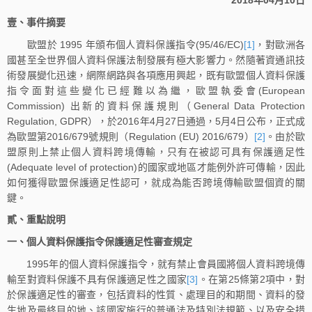
2018年04月10日
壹、事件摘要
歐盟於 1995 年頒布個人資料保護指令(95/46/EC)
[1]
，對歐洲各
國甚至全世界個人資料保護法制發展有極大影響力。然隨著資通訊技
術發展變化迅速，網際網路與各項應用興起，既有歐盟個人資料保護
指令面對這些變化已經難以為繼，歐盟執委會(European
Commission) 出新的資料保護規則（General Data Protection
Regulation, GDPR），於2016年4月27日通過，5月4日公布，正式成
為歐盟第2016/679號規則（Regulation (EU) 2016/679）
[2]
。由於歐
盟原則上禁止個人資料跨境傳輸，只有在被認可具有保護適足性
(Adequate level of protection)的國家或地區才能例外許可傳輸，因此
如何獲得歐盟保護適足性認可，就成為能否跨境傳輸歐盟個資的關
鍵。
貳、重點說明
一、個人資料保護指令保護適足性審查規定
1995年的個人資料保護指令，就有禁止會員國將個人資料跨境傳
輸至對資料保護不具有保護適足性之國家
[3]
。在第25條第2項中，對
於保護適足性的審查，包括資料的性質、處理目的和期間、資料的發
生地及最終目的地、該國家施行的普通法及特別法規範、以及安全措