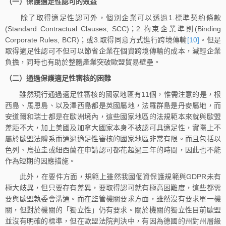
（一）保護適足性認可的效益
除了取得適足性認可外，個別企業可以透過1.標準契約條款
(Standard Contractual Clauses, SCC)；2.拘束企業準則(Binding
Corporate Rules, BCR)；或3.取得同意方式進行跨境傳輸
[10]
。但是
取得適足性認可不但可以節省企業在個資跨境傳輸的成本，減輕企業
負擔，同時也有助於整體產業突破歐盟貿易壁壘。
（二）通過保護適足性審核的困難
雖然現行通過適足性審核的國家地區有11個，惟需注意的是，根
西島、馬恩島、以及澤西島都是英國屬地，法羅群島是丹麥屬地，而
安道爾和瑞士都是在歐洲境內，這些國家地區的法規範本來就與歐盟
差距不大，加上美國及加拿大國家本身不被認可具適足性，實際上不
屬於歐盟法體系而通過適足性審核的國家地區非常有限。而且包括以
色列、烏拉圭或紐西蘭在申請認可都花超過三年的時間，因此也不能
作為短期的因應措施。
此外，在要件方面，規範上雖然我國個資保護規範與GDPR未有
極大歧異，但只要存有差異，要取得認可就有極高困難度，這些都需
要與歐盟執委會溝通。而在監管機關要求方面，雖然沒有要求單一機
關，但對於機關的「獨立性」仍有要求。關於機關的獨立性目前歐盟
並沒有明確的標準，但在歐盟法院判決中，有因為德國的州對州層級