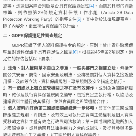
施等，透過個案綜合判斷是否具有保護適足性
[4]
。而關於具體的判斷
標準，則依照第29條規定資料保護工作小組（Article 29 Data
Protection Working Party）的指導文件
[5]
，其中對於法律規範審查，
除了內容外，更重視個資保護的執行面。
二、GDPR保護適足性審查規定
GDPR延續了個人資料保護指令的規定，原則上禁止資料跨境傳
輸至對資料保護不具有適足性之國家
[6]
。根據第45條第2項規定，適
足性的評估包括以下要素：
法治、對人權與基本自由之尊重、一般與部門之相關立法
，包括有
關公共安全、防衛、國家安全及刑法、公務機關對個人資料之接近使
用權、及該等立法、資料保護規則、專業規則及安全措施之執行。
有一個或以上獨立監管機關之存在及有效運作
，或對象為國際組織
時，確保及執行資料保護規則之遵守，包括充足之執行權，以協助及
建議資料主體行使其權利，並與會員國之監管機關合作；
個人資料向其他第三國或國際組織進一步移轉，
該其他第三國或國
際組織之規則、判例法、及有效且可執行之資料主體權利及個人資料
受移轉之資料主體有效之行政與司法救濟；第三國或國際組織所加入
之國際協定，或其他因具法律拘束力之合約或辦法、及從其參與多邊
或區域體系而生之義務，尤其關於個人資料保護者。