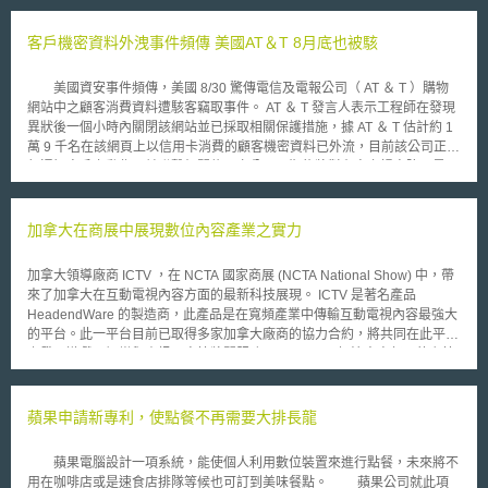
重點；其二則係使用官方研究資金進行研發時，於研究過程中取得的實驗、
觀測及調查之研究資料開放運用，為近期政策與制度性倡議所聚焦，目的為
客戶機密資料外洩事件頻傳 美國AT＆T 8月底也被駭
使科學界、產業界以及一般社會大眾得以廣為接收並利用該些研究結果，令
政府資金運用的一切成果均能充分回饋給國民與社會，期望藉由研究資料的
美國資安事件頻傳，美國 8/30 驚傳電信及電報公司（ AT ＆ T ）購物
公開，進一步深化該領域的研究進程、推展跨域研究或企業的產品與服務開
網站中之顧客消費資料遭駭客竊取事件。 AT ＆ T 發言人表示工程師在發現
發、以及創新活動。 舉例而言，日本內閣府於2018年提出的「統合創
異狀後一個小時內關閉該網站並已採取相關保護措施，據 AT ＆ T 估計約 1
新戰略（統合イノベーション戦略）」第二章內，建構了國內開放科學下研
萬 9 千名在該網頁上以信用卡消費的顧客機密資料已外流，目前該公司正進
究資料管理開放政策之基礎框架，關注伺服器空間內的研究資料保存與管
行通知客戶之動作，並聯繫相關信用卡公司，期能將對顧客之損害降至最
理，與外國研究資料連動以建構巨量知識泉源，讓所有人得以廣泛活用該些
低。 AT ＆ T 通知當事人之作法，符合美國立法之趨勢。目前美國除了
研究資料，促成與加速跨領域與跨國境的新創。
部分州已經通過立法要求資料持有業者必須將資料外洩事件告知當事人外，
今年 7 月 19 日 Virginia 州議員 Thomas Davis 亦提出美國聯邦法典第 44
加拿大在商展中展現數位內容產業之實力
編（ title 44 ）修正提案，該提案通過後將強化美國聯邦法典中對於個人資
料外洩時資料收集者之告知義務，以避免當事人因此蒙受損失。 雖然
加拿大領導廠商 ICTV ，在 NCTA 國家商展 (NCTA National Show) 中，帶
法規要求漸趨嚴格、完整，但長期關注隱私權問題之 Privacy Rights
來了加拿大在互動電視內容方面的最新科技展現。 ICTV 是著名產品
Clearinghouse 估計，美國自去年 2 月起至今年 8 月底止，約有 9100 萬人
HeadendWare 的製造商，此產品是在寬頻產業中傳輸互動電視內容最強大
次之機密資料遭到竊取，換言之，約 1/3 的美國人機密資料曾遭竊取或外
的平台。此一平台目前已取得多家加拿大廠商的協力合約，將共同在此平台
洩，網際網路與駭客技術的發展使得機密資料今日已不再機密了。
上發展遊戲、娛樂與資訊內容等將關服務。 ICTV 解決方案部門的主管
表示，加拿大確實是在互動數位內容方面的技術領先國家，並且正持續吸引
更多的廠商與其合作。確實，加拿大的科技產業在全球屬領先地位，過去國
內廠商對於新科技的注意力，大都放在美國、歐洲及日韓等國，或許，對加
蘋果申請新專利，使點餐不再需要大排長龍
拿大進行更深入的關心與瞭解，可以挖掘到更多的報寶藏。
蘋果電腦設計一項系統，能使個人利用數位裝置來進行點餐，未來將不
用在咖啡店或是速食店排隊等候也可訂到美味餐點。 蘋果公司就此項