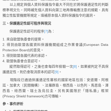
以上規定與個人資料保護指令最大不同在於將保護適足性的判斷
標準明文化，同時補充個人資料向第三地再傳輸應注意的規範、具有
獨立性監管機關等規定，填補原本個人資料保護指令的漏洞。
三、保護適足性認可程序與現況
保護適足性認可的程序
[7]
為：
來自歐盟執委會的提案。
得到由歐盟各國資料保護機關組成之作業會議(European Data
Protection Board)的意見。
得到歐盟各國代表的承認。
歐盟執委會合意認可。
縱然取得認可，之後也會每四年檢驗一次
[8]
，如果被判定不具保
護適足性，則仍會取消原本的認可
[9]
。
現階段已通過保護適足性審核的國家地區包括：安道爾、阿根
廷、加拿大（民間機構）、法羅群島、根西島、以色列、馬恩島、澤
西島、紐西蘭、瑞士及烏拉圭，另有美國限於「隱私盾」框架
(Privacy Shield framework)方可傳輸。
參、事件評析