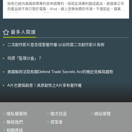
技術已經向美國商標專利局申請專利，倘若此項專利變成產品，那蘋果公司
的產品就不再只限於電腦、iPod、線上音樂收費的市場。不僅如此，蘋果將
變成餐廳、咖啡店甚至是零售商與顧客間的媒介。蘋果在2007年12月20日
就此項技術申請專利，在申請案中，說明人們可以利用這項系統對餐廳進行
點餐，而餐廳也能利用此項系統接收訊息。未來餐廳運用此項系統後，消費
者就可以藉由數位PDA、手機來進行點餐，點餐者只須在線上排隊，無須為
最多人閱讀
了他們喜愛的漢堡、飲料在店裡大排長龍。 此外，此項技術不僅僅是
點咖啡的工具，蘋果在去年九月宣佈與星巴克簽約，所提供的技術還包括下
二次創作影片是否侵害著作權-以谷阿莫二次創作影片為例
載音樂，使用者將可以在喝咖啡時利用i-phone下載音樂並播放，消費者可
以一邊享用咖啡，一邊聽喜愛的音樂。
何謂「監理沙盒」？
美國聯邦法院有關Defend Trade Secrets Act的晚近見解與趨勢
A片也要搞創意！具原創性之A片享有著作權
隱私權聲明
徵才訊息
網站導覽
聯絡我們
資策會
相關連結