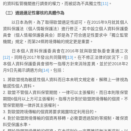
的資料監管機關進行調查的權力，而被認為不具獨立性
[11]
。
（三）通過適足性審核的具體作為
以日本為例，為了取得歐盟適足性認可，在2015年9月就其個人
資料保護法（個人情報保護法）進行修正，其中設立個人資料保護委
員會（個人情報保護委員会）即是為了符合適足性要求中「獨立監管
機關」規定，而第24條跨境傳輸的規定更是重要。
日本個人資料保護委員會在2016年就與歐盟執委會溝通三次
[12]
，同時在2017年發出共同聲明
[13]
。在不修正法律的狀況下，日
本個人資料保護委員會頒布一指導方針來消除差異，並於於2018年2
月9日先揭示調適方向
[14]
，包括：
將歐盟視為敏感性個人資料而日本未明文規定者，解釋上一律視為
敏感性個人資料。
歐盟不管個人資料保管期間，一律可以主張權利，而日本則限保管
期間6個月以上方可主張權利。指導方針對於歐盟跨境傳輸的個資，不
管保管期限一律許其主張權利。
對歐盟跨境傳輸的個資將要求揭露特定利用目的。
對於歐盟跨境傳輸的個資再移轉，必需要透過契約等規制，確保資
料受保護水準。
關於歐盟跨境傳輸的個資，在去識別化一定要確認無法再識別，以