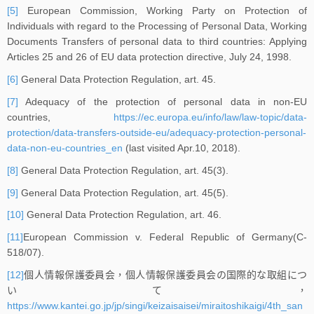
[5]
European Commission, Working Party on Protection of
Individuals with regard to the Processing of Personal Data, Working
Documents Transfers of personal data to third countries: Applying
Articles 25 and 26 of EU data protection directive, July 24, 1998.
[6]
General Data Protection Regulation, art. 45.
[7]
Adequacy of the protection of personal data in non-EU
countries,
https://ec.europa.eu/info/law/law-topic/data-
protection/data-transfers-outside-eu/adequacy-protection-personal-
data-non-eu-countries_en
(last visited Apr.10, 2018).
[8]
General Data Protection Regulation, art. 45(3).
[9]
General Data Protection Regulation, art. 45(5).
[10]
General Data Protection Regulation, art. 46.
[11]
European Commission v. Federal Republic of Germany(C-
518/07).
[12]
個人情報保護委員会，個人情報保護委員会の国際的な取組につ
いて，
https://www.kantei.go.jp/jp/singi/keizaisaisei/miraitoshikaigi/4th_san