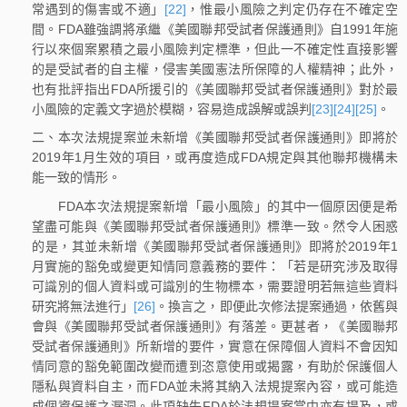
常遇到的傷害或不適」
[22]
，惟最小風險之判定仍存在不確定空
間。FDA雖強調將承繼《美國聯邦受試者保護通則》自1991年施
行以來個案累積之最小風險判定標準，但此一不確定性直接影響
的是受試者的自主權，侵害美國憲法所保障的人權精神；此外，
也有批評指出FDA所援引的《美國聯邦受試者保護通則》對於最
小風險的定義文字過於模糊，容易造成誤解或誤判
[23]
[24]
[25]
。
二、本次法規提案並未新增《美國聯邦受試者保護通則》即將於
2019年1月生效的項目，或再度造成FDA規定與其他聯邦機構未
能一致的情形。
FDA本次法規提案新增「最小風險」的其中一個原因便是希
望盡可能與《美國聯邦受試者保護通則》標準一致。然令人困惑
的是，其並未新增《美國聯邦受試者保護通則》即將於2019年1
月實施的豁免或變更知情同意義務的要件：「若是研究涉及取得
可識別的個人資料或可識別的生物標本，需要證明若無這些資料
研究將無法進行」
[26]
。換言之，即便此次修法提案通過，依舊與
會與《美國聯邦受試者保護通則》有落差。更甚者，《美國聯邦
受試者保護通則》所新增的要件，實意在保障個人資料不會因知
情同意的豁免範圍改變而遭到恣意使用或揭露，有助於保護個人
隱私與資料自主，而FDA並未將其納入法規提案內容，或可能造
成個資保護之漏洞。此項缺失FDA於法規提案當中亦有提及，或