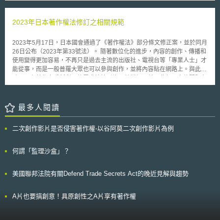
1988，下稱CDPA）第29A條[3]設有文字及資料探勘（Text and Data
Mining，下稱TDM）例外，意即資料使用者得於特定條件下，對其可合法
取用之著作進行自動化分析而不構成侵權。惟其適用範圍僅限於「非商業研
2023年日本著作權法修訂之相關規範
究目的」，使得AI業者在商業訓練場景中難以援引此一例外。 為解決前述挑
戰，英國提出四種政策方向並徵詢公眾意見，其結果可見於「報告書」及
2023年5月17日，日本國會通過了《著作權法》部分條文修正案，並於同月
「影響評估」。以下針對此四種政策選項進行說明。 二、四大政策選項之
26日公布（2023年第33號法）。 隨著數位化的進步，內容的創作、傳播和
比較分析 （一）選項0：維持現狀 選項0係維持英國現行著作權法架構，AI
使用變得更加容易，不再只是過去主流的出版社、電視台等「專業人士」才
業者原則上須就使用著作權作品取得授權，僅得於CDPA第29A條非商業研
能從事，而是一般普羅大眾也可以參與創作，並將內容貼在網路上。與此同
究之例外範圍內進行TDM。影響評估指出，現行制度對著作權人之保護在理
時，既有著作之重新利用的需求等情形均日益增加，然而此類內容的問題在
論上尚稱完備，然受限於AI訓練資料來源缺乏透明度，著作權人實際上難以
於難與著作權人取得聯絡，不一定可順利使用。 為了解決上述問題，本次
知悉其作品是否遭擅自使用，舉證更屬不易，致使授權機制形同虛設。此
修正重點之一係新增第67之3條，根據該條規定，儘管著作之利用人採取了
外，若境外AI業者以海外訓練之模型輸入英國市場，英國著作權人之權益亦
確認著作權人授權意願等措施，但仍無法確認著作權人授權意願時，得向文
最多人閱讀
難以獲得有效保障。 （二）選項1：強化著作權保護 選項1主張進一步強化
部科學省所屬之文化廳申請裁定，經文化廳長裁定允許利用並繳納補償金
著作權保護，要求所有AI訓練使用之材料均須取得授權，包括境外AI模型輸
後，利用人得於該裁定所定之期間內（申請書所載之期限最長不得超過3
入英國市場時，亦須證明已依英國著作權法取得合法授權。就創意產業而
二次創作影片是否侵害著作權-以谷阿莫二次創作影片為例
年）先行使用該著作。新裁定利用制度放寬了確認著作權人意願之程序與要
言，此選項能更有力保障著作權人之財產權，並使其得從AI訓練中獲得合理
求，降低使用門檻，並同時規定著作權人可聲請撤銷使用，如果文化廳長裁
報酬；然對AI業者而言，合規成本之提高將增加訓練門檻，可能壓抑英國本
定撤銷使用，則利用人應停止繼續使用該著作，著作權人得依利用人實際使
何謂「監理沙盒」？
土AI產業之競爭力。影響評估亦指出，此選項下AI服務成本或轉嫁至終端用
用期間之比例領取補償金。另為簡化及加快程序，關於新裁定利用制度之申
戶，影響政府及企業之AI採用率。選項1獲得了最高的支持度，有81%回應
請受理、要件確認與補償金額的決定等部分事務，文化廳長得指定特定之民
者贊同此一制度。 （三）選項2：廣泛TDM例外 選項2主張設立廣泛TDM例
美國聯邦法院有關Defend Trade Secrets Act的晚近見解與趨勢
間機構作為聯絡窗口負責相關行政手續之處理（第104條之33以下相關規
外，使AI業者無論商業或非商業目的均可對合法取得之資料進行探勘與訓
定）。 新裁定利用制度的建立，將有助於促進著作之流通利用，即認為已
練，無需逐一取得著作權人授權。此一制度係參考日本著作權法第30條之
充分週知著作權人，且盡可能地確認著作權人等是否可以使用的意思，仍不
4。該條文指出，只要目的非在「享受著作物所呈現之思想或感情」原則上
A片也要搞創意！具原創性之A片享有著作權
能確認意思狀態之著作，而採取一定措施放寬使用是妥適的。因考慮到週知
均可免授權使用，意即資料分析、資料蒐集與AI訓練等基於「情報解析」行
等需要時間，乃決定從公布日（2023年5月26日）起3年內施行。 本文同步
為皆屬TDM例外範疇。 選項2雖有助於降低AI業者法遵成本並提升英國AI研
刊登於TIPS網（https://www.tips.org.tw）