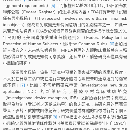
（general requirements）
[5]
。而根據FDA於2018年11月15日發布於
聯邦公報（Federal Register）的法規提案內容，FDA打算新增「試驗
僅有最小風險」（The research involves no more than minimal risk
to subjects）做為豁免或變更知情同意項目的甄別標準之一。如此一
來若是修法通過，FDA對於知情同意豁免與否的認定標準就會跟1991
年制訂的《美國聯邦受試者保護通則》（Federal Policy for the
Protection of Human Subjects，簡稱the Common Rule）
[6]
更加接
近。換言之，未來修法通過後，由FDA管理的人體臨床實驗將有三種
情形得以豁免或變更知情同意義務：危及生命、緊急研究與僅具有最
小風險的研究。
所謂最小風險，係指「研究中預期的傷害或不適的概率和程度，
不大於在日常生活中或在進行常規身體或心理檢查時通常遇到的傷害
或不適」
[7]
，比如：不需新藥研究申請（investigational new drug
application, IND）的新藥研究；醫療器材臨床試驗豁免
（investigational device exemption, IDE）之醫療器材研究；檢體之
取得為無創（受試者之頭髮或指甲）的臨床研究；為研究目的而蒐集
聲音、影片、數據或圖像紀錄；研究個體或群體的特徵或行為；個人
或焦點團體訪談等質性研究
[8]
。FDA指出本次法規提案當中所指的最
小風險定義與其附隨條件將與《美國聯邦受試者保護通則》自1991年
施行以來之規定一致，即該研究只要同時符合以下四點便可望由IRB