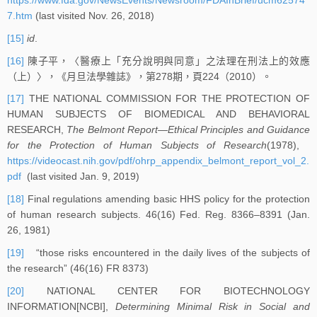
https://www.fda.gov/NewsEvents/Newsroom/FDAInBrief/ucm62574
7.htm
(last visited Nov. 26, 2018)
[15]
id
.
[16]
陳子平，〈醫療上「充分說明與同意」之法理在刑法上的效應
（上）〉，《月旦法學雜誌》，第278期，頁224（2010）。
[17]
THE NATIONAL COMMISSION FOR THE PROTECTION OF
HUMAN SUBJECTS OF BIOMEDICAL AND BEHAVIORAL
RESEARCH,
The Belmont Report—Ethical Principles and Guidance
for the Protection of Human Subjects of Research
(1978),
https://videocast.nih.gov/pdf/ohrp_appendix_belmont_report_vol_2.
pdf
(last visited Jan. 9, 2019)
[18]
Final regulations amending basic HHS policy for the protection
of human research subjects. 46(16) Fed. Reg. 8366–8391 (Jan.
26, 1981)
[19]
“those risks encountered in the daily lives of the subjects of
the research” (46(16) FR 8373)
[20]
NATIONAL CENTER FOR BIOTECHNOLOGY
INFORMATION[NCBI],
Determining Minimal Risk in Social and