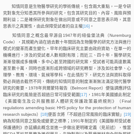
知情同意是生物醫學研究的學術傳統，包含兩大重點，一是令研
究對象充分知悉其所參與的研究，包含其研究目的、內容、風險與預
期利益；二是確保研究對象在做出同意或不同意之意思表示時，其意
思表示之真實性，由此保障受試者的自主權
[16]
。
知情同意之概念最早源自1947年的紐倫堡法典（Nuremburg
Code），其規範內涵在過去數十年間因為生物醫學的研究方法與進行
模式的變革而產生變化。早年的臨床研究主要由政府資助、在單一的
機構進行，涉及的受試者人數相對有限；而近三、四十年，醫學研究
漸漸發展成多機構、多中心甚至跨國的研究案，受試者可能高達數萬
甚至數十萬，同時也逐漸形成跨領域的研究轉型，涉及如社會學、心
理學、教育、環境、氣候等學科。在此情形下，研究方法與資料取得
勢必與過去截然不同，傳統的知情同意的制度漸漸無法滿足現代醫學
研究的需要。1978年貝爾蒙特報告（Belmont Report）便強調應評估
臨床研究的風險是否超過日常可接受範圍
[17]
，1981年美國據此制定
《美國衛生及公共服務部人體研究保護政策最終規則》（Final
regulations amending basic HHS policy for the protection of human
research subjects）
[18]
便首次將「不超過日常風險的臨床實驗」
[19]
納為知情同意之豁免或變更之標準；1991年制定的《美國聯邦受試者
保護通則》亦延續此概念並進一步做出更明確定義（見前述），惟當