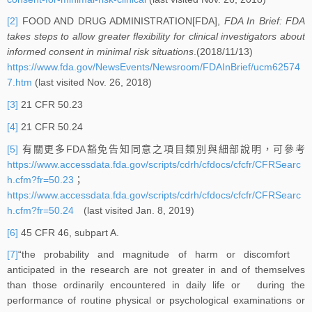
[2]
FOOD AND DRUG ADMINISTRATION[FDA],
FDA In Brief: FDA
takes steps to allow greater flexibility for clinical investigators about
informed consent in minimal risk situations
.(2018/11/13)
https://www.fda.gov/NewsEvents/Newsroom/FDAInBrief/ucm62574
7.htm
(last visited Nov. 26, 2018)
[3]
21 CFR 50.23
[4]
21 CFR 50.24
[5]
有關更多FDA豁免告知同意之項目類別與細部說明，可參考
https://www.accessdata.fda.gov/scripts/cdrh/cfdocs/cfcfr/CFRSearc
h.cfm?fr=50.23
；
https://www.accessdata.fda.gov/scripts/cdrh/cfdocs/cfcfr/CFRSearc
h.cfm?fr=50.24
(last visited Jan. 8, 2019)
[6]
45 CFR 46, subpart A.
[7]
“the probability and magnitude of harm or discomfort
anticipated in the research are not greater in and of themselves
than those ordinarily encountered in daily life or during the
performance of routine physical or psychological examinations or