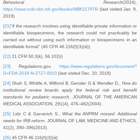
Behavioral Research
(2014),
https://www.ncbi.nlm.nih.gov/books/NBK217976/
(last visited Jan. 9,
2019)
[21]
“if the research involves using identifiable private information or
identifiable biospecimens, the research could not practicably be
carried out without using such information or biospecimens in an
identifiable format” (45 CFR 46.116(f)(3)(iii))
[22]
21 CFR 50.3(k), 56.102(i)
[23]
Regulations.gov,
https://www.regulations.gov/document?
D=FDA-2018-N-2727-0010
(last visited Dec. 20, 2018)
[24]
Shah S, Whittle A, Wilfond B, Gensler G & Wendler D.,
How do
institutional review boards apply the federal risk and benefit
standards for pediatric research
, JOURNAL OF THE AMERICAN
MEDICAL ASSOCIATION, 291(4), 476–482(2004).
[25]
Lidz C & Garverich S.,
What the ANPRM missed: Additional
needs for IRB reform
. JOURNAL OF LAW, MEDICINE AND ETHICS,
41(2), 390–396(2013).
[26]
45 CFR 46.116(f)(3)(iii)