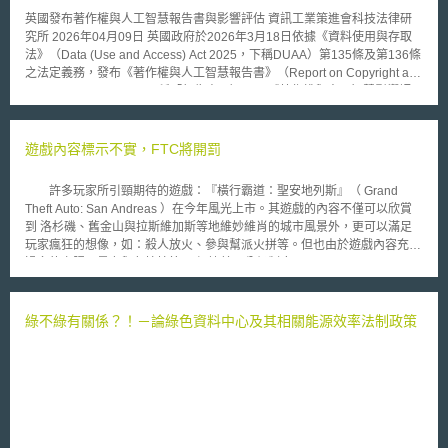
英國發布著作權與人工智慧報告書與影響評估 資訊工業策進會科技法律研
究所 2026年04月09日 英國政府於2026年3月18日依據《資料使用與存取
法》（Data (Use and Access) Act 2025，下稱DUAA）第135條及第136條
之法定義務，發布《著作權與人工智慧報告書》（Report on Copyright and
Artificial Intelligence，下稱「報告書」）[1]及《著作權與人工智慧影響評
估》（Copyright and AI Impact Assessment，下稱「影響評估」）[2]兩份
官方文件。前揭文件係英國政府對人工智慧（Artificial Intelligence，下稱
AI）使用著作權作品所進行之全面性政策評估，並對英國在AI著作權的修法
遊戲內容標示不實，FTC將開罰
路徑造成實質影響，使政府原先屬意的修法路徑被迫暫停推進。 壹、事件
摘要 英國政府自2024年12月17日起展開「著作權與人工智慧」公開意見徵
許多玩家所引頸期待的遊戲：『橫行霸道：聖安地列斯』（ Grand
詢，徵詢期間至2025年2月25日止，共計收到11,520份回應。回應者涵蓋
Theft Auto: San Andreas ）在今年風光上市。其遊戲的內容不僅可以欣賞
著作權人、創作者、AI模型開發者、學術研究機構、文化遺產機構及法律專
到 洛杉磯、舊金山與拉斯維加斯等地維妙維肖的城市風景外，更可以滿足
業人士等，惟各自占比並未揭露。基於DUAA第135條及第136條之法定義
玩家瘋狂的想像，如：殺人放火、參與幫派火拼等。但也由於遊戲內容充斥
務，英國政府須於法案通過後九個月內完成相關報告，遂於2026年3月18日
過多的血腥、暴力與色情情節， 根據美國分級制度 Entertainment Software
同步公布「報告書」及「影響評估」。 報告書之主軸在於評估四大政策選
Rating Board （ ESRB ）的分類，本遊戲應該是屬於「只限成人（ AO,
項：選項0（維持現狀）、選項1（強化著作權保護）、選項2（廣泛資料探
Adults Only ）」，不過本遊戲在說明書上只有標示 M （ Mature ）等級，
勘例外）、選項3（資料探勘例外附加選擇退出機制）。徵詢結果顯示，英
意指適合十七歲以上的人購買。 Rockstar 公司的行動違反廠商自律以及欺
綠不綠有關係？！－論綠色資料中心及其相關能源效率法制政策
國政府原傾向推動之「選項3」（附選擇退出之廣泛例外），在逾萬份回應
騙消費者。對 FTC 來說，這是非常嚴重的問題， FTC 並且警告 Rockstar
中僅獲約3%之支持率，致使政府不得不重新審視其政策立場。 貳、重點說
公司須對產品重新包裝並標示，如不改善，將處以高額的罰款
明 一、《資料使用與存取法》之立法脈絡 AI訓練資料可能涵蓋大量受著作
權保護作品，如何權衡創作者權益與AI創新的效益，是目前各國所面臨的核
心挑戰。此部分涉及各國著作權法規是否允許AI在未經授權的情況下利用著
作權保護之作品，各國對此採取不同立場，相關法制爭議至今仍未有定論。
英國係於《著作權、設計及專利法》（Copyright, Designs and Patents Act