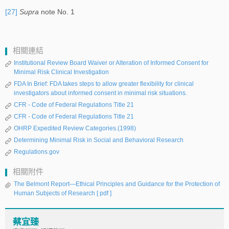
[27]
Supra
note No. 1
相關連結
Institutional Review Board Waiver or Alteration of Informed Consent for
Minimal Risk Clinical Investigation
FDA In Brief: FDA takes steps to allow greater flexibility for clinical
investigators about informed consent in minimal risk situations.
CFR - Code of Federal Regulations Title 21
CFR - Code of Federal Regulations Title 21
OHRP Expedited Review Categories.(1998)
Determining Minimal Risk in Social and Behavioral Research
Regulations.gov
相關附件
The Belmont Report—Ethical Principles and Guidance for the Protection of
Human Subjects of Research
[ pdf ]
蔡宜臻