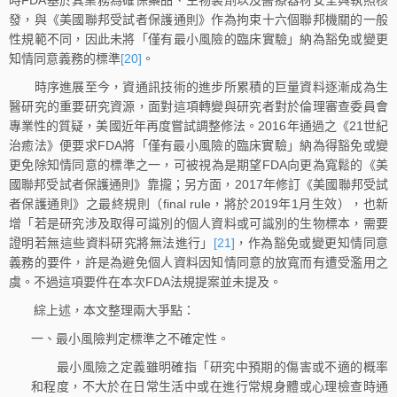
時FDA基於其業務為確保藥品、生物製劑以及醫療器材安全與執照核
發，與《美國聯邦受試者保護通則》作為拘束十六個聯邦機關的一般
性規範不同，因此未將「僅有最小風險的臨床實驗」納為豁免或變更
知情同意義務的標準
[20]
。
時序進展至今，資通訊技術的進步所累積的巨量資料逐漸成為生
醫研究的重要研究資源，面對這項轉變與研究者對於倫理審查委員會
專業性的質疑，美國近年再度嘗試調整修法。2016年通過之《21世紀
治癒法》便要求FDA將「僅有最小風險的臨床實驗」納為得豁免或變
更免除知情同意的標準之一，可被視為是期望FDA向更為寬鬆的《美
國聯邦受試者保護通則》靠攏；另方面，2017年修訂《美國聯邦受試
者保護通則》之最終規則（final rule，將於2019年1月生效），也新
增「若是研究涉及取得可識別的個人資料或可識別的生物標本，需要
證明若無這些資料研究將無法進行」
[21]
，作為豁免或變更知情同意
義務的要件，許是為避免個人資料因知情同意的放寬而有遭受濫用之
虞。不過這項要件在本次FDA法規提案並未提及。
綜上述，本文整理兩大爭點：
一、最小風險判定標準之不確定性。
最小風險之定義雖明確指「研究中預期的傷害或不適的概率
和程度，不大於在日常生活中或在進行常規身體或心理檢查時通