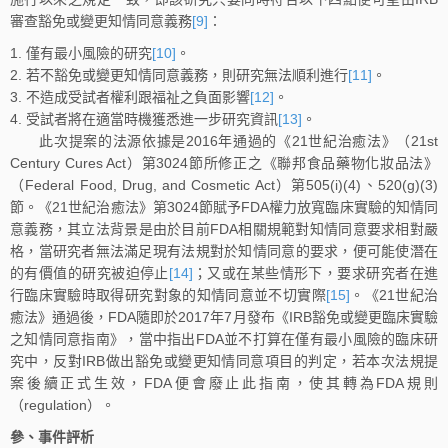
審查豁免或變更知情同意義務
[9]
：
僅有最小風險的研究
[10]
。
若不豁免或變更知情同意義務，則研究無法順利進行
[11]
。
不造成受試者權利跟福祉之負面影響
[12]
。
受試者將在適當時機獲悉進一步研究資訊
[13]
。
此次提案的法源依據是2016年通過的《21世紀治癒法》（21st
Century Cures Act）第3024節所修正之《聯邦食品藥物化妝品法》
（Federal Food, Drug, and Cosmetic Act）第505(i)(4)、520(g)(3)
節。《21世紀治癒法》第3024節賦予FDA權力放寬臨床實驗的知情同
意義務，其立法背景是由於目前FDA相關規範對知情同意要求相對嚴
格，當研究者無法滿足現有法規對於知情同意的要求，便可能使潛在
的有價值的研究被迫停止
[14]
；又或在某些情形下，要求研究者在進
行臨床實驗時取得研究對象的知情同意並不切實際
[15]
。《21世紀治
癒法》通過後，FDA隨即於2017年7月發布《IRB豁免或變更臨床實驗
之知情同意指南》，當中指出FDA並不打算在僅有最小風險的臨床研
究中，反對IRB做出豁免或變更知情同意項目的判定，若本次法規提
案後續正式生效，FDA便會廢止此指南，使其轉為FDA規則
（regulation）。
參、事件評析