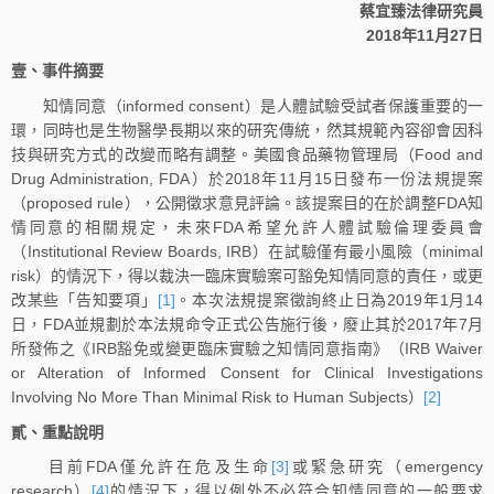
蔡宜臻法律研究員
2018年11月27日
壹、事件摘要
知情同意（informed consent）是人體試驗受試者保護重要的一
環，同時也是生物醫學長期以來的研究傳統，然其規範內容卻會因科
技與研究方式的改變而略有調整。美國食品藥物管理局（Food and
Drug Administration, FDA）於2018年11月15日發布一份法規提案
（proposed rule），公開徵求意見評論。該提案目的在於調整FDA知
情同意的相關規定，未來FDA希望允許人體試驗倫理委員會
（Institutional Review Boards, IRB）在試驗僅有最小風險（minimal
risk）的情況下，得以裁決一臨床實驗案可豁免知情同意的責任，或更
改某些「告知要項」
[1]
。本次法規提案徵詢終止日為2019年1月14
日，FDA並規劃於本法規命令正式公告施行後，廢止其於2017年7月
所發佈之《IRB豁免或變更臨床實驗之知情同意指南》（IRB Waiver
or Alteration of Informed Consent for Clinical Investigations
Involving No More Than Minimal Risk to Human Subjects）
[2]
貳、重點說明
目前FDA僅允許在危及生命
[3]
或緊急研究（emergency
research）
[4]
的情況下，得以例外不必符合知情同意的一般要求