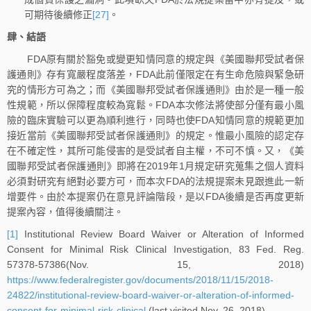
可期待後續修正
[27]
。
肆、結語
FDA原有關於豁免或變更知情同意的規定與《美國聯邦受試者保
護通則》存有寬嚴程度落差，FDA此前僅限定在有生命危險與緊急研
究的情形方可為之；而《美國聯邦受試者保護通則》由於是一種一般
性規範，所以保障程度較為寬鬆。FDA本次修法將使部分僅有最小風
險的臨床實驗可以更為順利進行，同時也使FDA知情同意的規範更加
接近當前《美國聯邦受試者保護通則》的規定。惟最小風險的認定存
在不確定性，其所可能侵害的是受試者自主權，不可不慎。又，《美
國聯邦受試者保護通則》即將在2019年1月規定研究蒐集之個人資料
必須對研究有絕對必要方可，而本次FDA的法規提案未見跟進此一新
增要件。由於本提案仍在意見評論階段，是以FDA後續是否再度更新
提案內容，值得後續關注。
[1]
Institutional Review Board Waiver or Alteration of Informed
Consent for Minimal Risk Clinical Investigation, 83 Fed. Reg.
57378-57386(Nov. 15, 2018)
https://www.federalregister.gov/documents/2018/11/15/2018-
24822/institutional-review-board-waiver-or-alteration-of-informed-
consent-for-minimal-risk-clinical
(last visited Nov. 26, 2018)