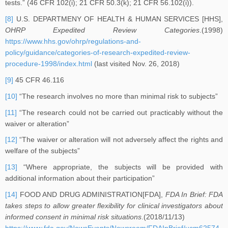
tests.” (46 CFR 102(i); 21 CFR 50.3(k); 21 CFR 56.102(i)).
[8]
U.S. DEPARTMENY OF HEALTH & HUMAN SERVICES [HHS],
OHRP Expedited Review Categories
.(1998)
https://www.hhs.gov/ohrp/regulations-and-
policy/guidance/categories-of-research-expedited-review-
procedure-1998/index.html
(last visited Nov. 26, 2018)
[9]
45 CFR 46.116
[10]
“The research involves no more than minimal risk to subjects”
[11]
“The research could not be carried out practicably without the
waiver or alteration”
[12]
“The waiver or alteration will not adversely affect the rights and
welfare of the subjects”
[13]
“Where appropriate, the subjects will be provided with
additional information about their participation”
[14]
FOOD AND DRUG ADMINISTRATION[FDA],
FDA In Brief: FDA
takes steps to allow greater flexibility for clinical investigators about
informed consent in minimal risk situations
.(2018/11/13)