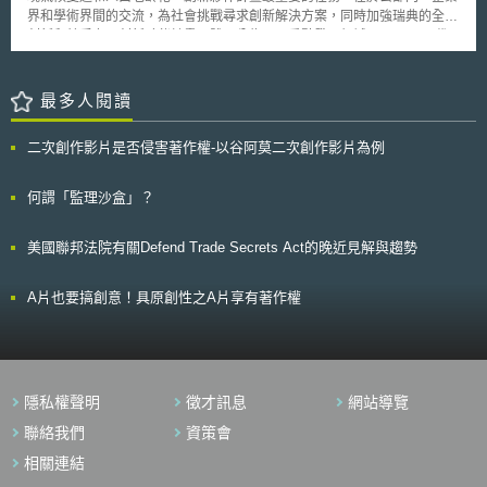
界和學術界間的交流，為社會挑戰尋求創新解決方案，同時加強瑞典的全球
創新和競爭力。創新夥伴計畫具體可分為五項重點發展領域。 一、下一代
交通：目標是成為運輸效率更高的社會，以智能方式運輸，使用更多的節能
型車輛。 二、智慧城市：智慧城市係利用訊息和通訊技術提高政策服務的
質量，提升效能和互動性，降低成本和資源消耗，改善公民與政府的聯繫。
最多人閱讀
三、循環經濟：開創世界資源的新途徑，目標是可持續和無毒的原料生產。
包括糧食供應管理、能源問題、及循環生物經濟轉型。 四、生命科學：透
二次創作影片是否侵害著作權-以谷阿莫二次創作影片為例
過醫療、商業和學術界合作，研發創新藥物，使健保和醫療技術惠及社會，
並運用數位技術為強化。 五、新材料：為刺激瑞典工業的廣泛數位化運
用，必須在各種成熟行業、新創公司和研究環境中加強夥伴關係，提升瑞典
何謂「監理沙盒」？
的產業競爭力。
美國聯邦法院有關Defend Trade Secrets Act的晚近見解與趨勢
A片也要搞創意！具原創性之A片享有著作權
隱私權聲明
徵才訊息
網站導覽
聯絡我們
資策會
相關連結