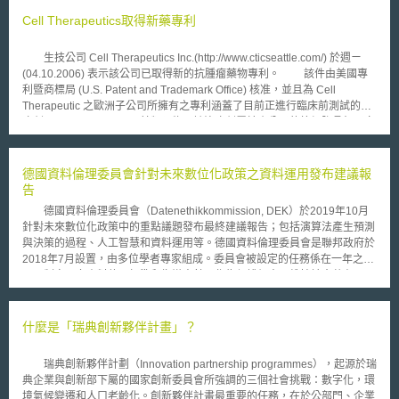
路個資保護的重視。在遭到違法取得與使用的個資當中，也包含了歐盟以及
英國臉書使用者的個資，因此英國ICO有權對此事件展開調查並對臉書公司
Cell Therapeutics取得新藥專利
進行裁罰。 根據英國ICO的調查，自2007年至2014年間，臉書公司對
於其平台上的個資處理（processed）有所不當，違反資料保護法之資料保
生技公司 Cell Therapeutics Inc.(http://www.cticseattle.com/) 於週ㄧ
護原則（Data Protection Principle，DPP），包含未適當處理個人資料
(04.10.2006) 表示該公司已取得新的抗腫瘤藥物專利。 該件由美國專
（DPP1），以及未採取足夠的技術與作為防止未經授權或違法使用個資
利暨商標局 (U.S. Patent and Trademark Office) 核准，並且為 Cell
（DPP7），致使劍橋分析得以透過臉書公司提供之API違法取用臉書使用
Therapeutic 之歐洲子公司所擁有之專利涵蓋了目前正進行臨床前測試的治
者個資。 由於劍橋分析事件發生時，歐盟GDPR（General Data
療劑－ CT-45099 ，以及其類似物，該治療劑屬於小分子的抗細胞骨架蛋白
Protection Regulation）尚未正式上路，因此英國ICO依據事件發生時之法
(Tubulin) 藥劑。細胞骨架蛋白細形成微管 (Microtubule) 的主要成份，而
律，亦即基於歐盟資料保護指令（Directive 95/46/EC）所訂定之英國資料
CT-45099 以及其類似物可藉由阻斷細胞骨架蛋白達到抵抗腫瘤的目的。
保護法，裁處臉書公司50萬英鎊的罰款；若依據基於GDPR之新版英國資料
根據該公司表示，相較於其他腫瘤治療藥劑，如 TaxolR 以及
德國資料倫理委員會針對未來數位化政策之資料運用發布建議報
保護法（Data Protection Act 2018），臉書公司將可被裁處最高1700萬英
TaxotereR ，於細胞分裂時穩定細胞骨架蛋白並且防止其分解，以殺死腫瘤
告
鎊或年度全球營業額4%之罰款。
細胞； CT-45099 係於細胞分裂時阻斷細胞骨架蛋白的組裝，並且使細胞骨
德國資料倫理委員會（Datenethikkommission, DEK）於2019年10月
架蛋白處於不穩定的狀態，以殺死細胞。此外，該治療劑可被使用於治療結
針對未來數位化政策中的重點議題發布最終建議報告；包括演算法產生預測
腸、肺、胃以及前列腺之腫瘤細胞株。 Cell Therapeutics 也表示，該
與決策的過程、人工智慧和資料運用等。德國資料倫理委員會是聯邦政府於
新型抗細胞骨架治療劑並不容係受到多重抗藥性 (Multi-drug resistance,
2018年7月設置，由多位學者專家組成。委員會被設定的任務係在一年之
MDR) 的影響，而多重抗藥性是腫瘤細胞對標準化學療法所發展出的最常見
內，制定一套資料倫理標準和指導方針，作為保護個人、維持社會共存
抵抗方式之ㄧ。 Cell Therapeutics 所擁有的該專利預計在 2022 年 4
（social coexistence）與捍衛資訊時代繁榮的建議。 最終建議報告內
月到期。
提出了幾項資料運用的指導原則，包含： 以人為本、以價值為導向的技術
設計 在數位世界中加強數位技能和批判性思考 強化對個人人身自由、自決
什麼是「瑞典創新夥伴計畫」？
權和完整性的保護 促進負責與善意的資料使用 實施依風險調整的監管措
施，並有效控制演算法系統 維護並促進民主與社會凝聚力 使數位化戰略與
瑞典創新夥伴計劃（Innovation partnership programmes），起源於瑞
永續發展目標保持一致 加強德國和歐洲的數位主權
典企業與創新部下屬的國家創新委員會所強調的三個社會挑戰：數字化，環
境氣候變遷和人口老齡化。創新夥伴計畫最重要的任務，在於公部門、企業