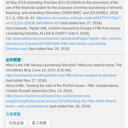
30 May 2018 amending Directive (EU) 2015/849 on the prevention of the
use of the financial system for the purposes of money laundering or terrorist
financing, and amending Directives 2009/138/EC and 2013/36/EU, 2018,
O.J. (L 156) 43, 43.
https://eur-lex.europa.eu/legal-content/EN/TXT/HTML/?
uri=CELEX:32018L0843&from=EN
(last visited Nov. 27, 2018).
Amy Edwards, Tighter AML controls imposed by Europe’s Fifth Anti-money
Laundering Directive, ALLEN & OVERY (July 9, 2018),
http://www.allenovery.com/news/en-gb/articles/Pages/Tighter-AML-controls-
imposed-by-Europe%E2%80%99s-Fifth-Anti-money-Laundering-
Directive.aspx
(last visited Nov. 28, 2018).
延伸閱讀：
What is the Fifth Money Laundering Directive? What you need to know, The
VinciWorks Blog (June 24, 2018, 8:35 AM),
https://vinciworks.com/blog/what-is-the-fifth-money-laundering-directive/
(last visited Nov. 27, 2018).
Alicia Griffin, Tackling the risks of the FinTech boom - AML considerations,
Charles Russell Speechlys (Nov. 14, 2018),
https://www.charlesrussellspeechlys.com/en/news-and-
insights/insights/financial-services/2018/tackling-the-risks-of-the-fintech-
boom---aml-considerations/
(last visited Nov. 28, 2018).
文章標籤
科技金融
電子商務