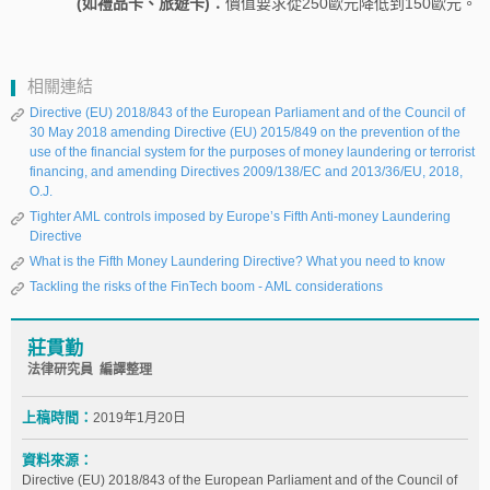
(如禮品卡、旅遊卡)：
價值要求從250歐元降低到150歐元。
相關連結
Directive (EU) 2018/843 of the European Parliament and of the Council of
30 May 2018 amending Directive (EU) 2015/849 on the prevention of the
use of the financial system for the purposes of money laundering or terrorist
financing, and amending Directives 2009/138/EC and 2013/36/EU, 2018,
O.J.
Tighter AML controls imposed by Europe’s Fifth Anti-money Laundering
Directive
What is the Fifth Money Laundering Directive? What you need to know
Tackling the risks of the FinTech boom - AML considerations
莊貫勤
法律研究員 編譯整理
上稿時間：
2019年1月20日
資料來源：
Directive (EU) 2018/843 of the European Parliament and of the Council of