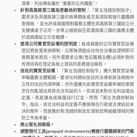
清單，列出哪些屬於 "重要的公共職能"。
針對高風險第三國為更嚴格的管制：
「第五洗錢防制指令」
要求涉及高風險第三國的商業關係或交易須採取強化盡職調
查措施,，並允許成員國限制義務主體在高風險第三國設立分
支機搆或子公司，亦禁止總部設在高風險第三國的義務主體
於成員國設立分支機搆。
提高公司實質受益權的透明度：
各成員國的公司實質受益權
登記將放寬查詢限制，公眾無須提出任何合法權益證明即可
查閱基本資訊。另外還要求企業(登記義務主體)必須針對持
有資訊與在登記系統上資訊的差異提出報告。
信託的實質受益權：
「第五洗錢防制指令」擴大實質受益權
申報義務主體範圍，要求任何類似信託的法律安排及租稅中
立性的信託均須申報；另外還擴大該實質受益權申報的查閱
至任何能提出具有合法利益的人，但其並未對合法利益提出
定義，而是讓各成員國自行訂定。然而「第五洗錢防制指
令」指出，該合法利益的定義不應侷限在行政或法律訴訟未
決的案件，而是應針對洗錢防制及反資助恐怖組織領域的預
防工作為考量。
禁止匿名保險箱。
調整預付工具(prepaid instruments)需進行盡職調查的門檻