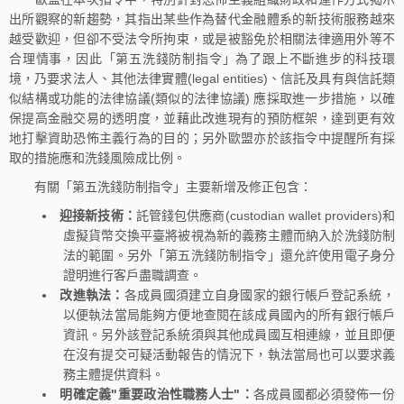
出所觀察的新趨勢，其指出某些作為替代金融體系的新技術服務越來
越受歡迎，但卻不受法令所拘束，或是被豁免於相關法律適用外等不
合理情事，因此「第五洗錢防制指令」為了跟上不斷進步的科技環
境，乃要求法人、其他法律實體(legal entities)、信託及具有與信託類
似結構或功能的法律協議(類似的法律協議) 應採取進一步措施，以確
保提高金融交易的透明度，並藉此改進現有的預防框架，達到更有效
地打擊資助恐怖主義行為的目的；另外歐盟亦於該指令中提醒所有採
取的措施應和洗錢風險成比例。
有關「第五洗錢防制指令」主要新增及修正包含：
迎接新技術：
託管錢包供應商(custodian wallet providers)和
虛擬貨幣交換平臺將被視為新的義務主體而納入於洗錢防制
法的範圍。另外「第五洗錢防制指令」還允許使用電子身分
證明進行客戶盡職調查。
改進執法：
各成員國須建立自身國家的銀行帳戶登記系統，
以便執法當局能夠方便地查閱在該成員國內的所有銀行帳戶
資訊。另外該登記系統須與其他成員國互相連線，並且即便
在沒有提交可疑活動報告的情況下，執法當局也可以要求義
務主體提供資料。
明確定義"重要政治性職務人士"：
各成員國都必須發佈一份