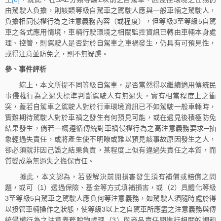
由駕駛人負擔，則該類等級自駕車之駕駛人應與一般車輛之駕駛人，
負擔相同侵權行為之注意義務內容（或程度），但等級3至等級5自駕
車之各式應用情境，車輛行駛環境之相關監控資訊已轉由車輛本身處
理、控管，則駕駛人是否對於自駕車之車禍發生，仍具有可預見性，
或得注意並防免之，則不無疑慮。
參、事件評析
綜上，本文所提不同等級自駕車，是否當然得以繼續適用傳統民
事侵權行為之過失標準判斷駕駛人有無過失，實有相當程度上之衝
突，蓋若自駕車之駕駛人對於行車環境資訊已不如駕駛一般車輛時，
實難期待駕駛人對於車禍之發生有何預見可能，或在遇見後積極防免
結果發生，倘若一概遵循傳統對車禍侵權行為之高注意義務要求─抽
象輕過失責任，或將產生使不明瞭或難以預見該事故原因發生之人，
卻必須就非因己誤之結果負責，某程度上似有違過失責任之本質，而
質變成為無過失之擔保責任。
據此，本文認為，若要解決前開損害發生須有補償或賠償之問
題，或可（1）透過保險、基金等方式填補損害，或（2）具體化等級
3至等級5自駕車之駕駛人應負何等注意義務，如駕駛人須隨時處於得
以接管車輛操作之狀態，使等級3以上之自駕車所應盡之注意義務與傳
統侵權行為之注意義務脫鉤處理（3）與商品責任間進行相關的調和