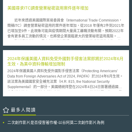
部分的歐盟民眾仍受垃圾郵件影響。根據該報告，歐盟從2002年即已立法
Entity）。按美國專利審查程序指南（Manual of Patent Examining
禁止發佈垃圾郵件及使用偵察軟體，但目前仍有約65%的民眾飽受垃圾郵件
美國尋求ITC調查營業秘密盜用案件逐年增加
Procedure, MPEP）第509.02及509.04條，所謂小型機構係指個人、少於
騷擾。 歐盟執委會的報告指出 ： 目前幾乎所有會員國皆已設有相關網
500人之公司、非營利組織和大學；微型機構則是指該機構作為申請人或投
站，方便民眾取得垃圾郵件及偵查軟體的資訊或申訴。 在分析來自22國的
資人，其前一年年收入，少於美國家庭年收入中位數的三倍。 本專利
近年來透過美國國際貿易委員會（International Trade Commission，
140個案例後，發現各國所課予的罰款落差懸殊。罰款最高的依序為荷蘭
優先審查領航計畫的專利請求項，必須是美國食品藥品監督管理局（United
簡稱ITC）調查營業秘密盜用的案件逐年增加，從2018 年僅有2件到2021年
（100萬歐元）、義大利（57萬歐元）及西班牙（3萬歐元 ）；但在羅馬尼
States Food and Drug Administration, FDA）批准，用以預防或治療新冠肺
已增加至9件，此現象可能與疫情期間大量員工離職流動有關，預期2022年
亞、愛爾蘭及拉脫維亞等國，罰款的範圍則多在數百至數千歐元之間。 各
炎的產品或方法，包含但不限於：試驗用新藥（Investigational New Drug,
會有更多員工流動的情況，也將使企業面臨更大的營業秘密盜用風險。
級政府機關（電信主管機關、資料及消費者保護機關與執法機關等）責任劃
IND）申請、臨床試驗器材豁免（Investigational Device Exemption,
雖然過往熟知ITC是專利糾紛的戰場，但ITC對於構成營業秘密盜用的
分應更為明確，並有相互合作的機制。 垃圾郵件為全球問題，除了在歐洲
IDE）、新藥申請（New Drug Application, NDA）、生物製劑許可申請
「不公平行為」也有管轄權。尋求ITC營業秘密盜用調查和傳統聯邦或州法
境內的各國合作外，與世界各國的合作亦為重要。根據調查數據，平均每六
（Biologics License Application, BLA）、上市前許可（Premarket
院訴訟相比的好處包括：(1) ITC可管轄在發生在美國以外的營業秘密盜用行
封垃圾郵件中，就有一封是由美國境內所發出，因此目前歐盟執委會正與美
Approval, PMA）或緊急使用授權（Emergency Use Authorization,
為、(2) ITC調查時間短，平均在15-18個月會做出處置、(3) 向ITC尋求救濟
2024年保護美國人資料免受外國對手侵害法案即將於2024年6月
國協商，討論雙方執行相關保護法規的跨境合作問題。 歐盟各國應分配足
EUA）。
時間未有限制，聯邦或州法院則會要求在發現或應該發現營業秘密盜用行為
生效，為美中資料傳輸增加限制
夠的資源予國內機關，以利蒐集證據、進行調查及起訴。 由歐盟執委會提
起3-5年內應提出。 若ITC對於營業秘密盜用調查成立，請求人可取得
出的歐盟電信法改革中，新增一條規定，要求違反各國國內線上隱私法的罰
2024年保護美國人資料免受外國對手侵害法案（Protecting Americans’
排除令（exclusion order）禁止因盜用營業秘密產生的商品進入美國，也可
責必須為有效、實際且符合比例。
Data from Foreign Adversaries Act of 2024, PADFA）於2024年6月生效。
取得制止令（cease-and-desist order）停止已在美國的被訴產品銷售。雖
該法案為美國國家安全補充法案（H.R. 815, the National Security
然ITC不能提供金錢賠償，但企業可同時向聯邦或州法院提出訴訟請求金錢
Supplemental）的一部分。美國總統拜登在2024年4日24日簽署通過國家
賠償，且與專利案件不同，ITC關於營業秘密調查的勝利對於尋求金錢賠償
安全補充法案以及該法案所包含的PADFA，而PADFA將於簽署日後60天發
的地方法院訴訟具有排他性影響（preclusive effect）。 因此，當面臨
生效力。 PADFA禁止資料經紀人將美國人民的敏感個資（personally
營業秘密盜用者不在美國或需要在短時間取得調查結果的情況，尋求ITC營
identifiable sensitive data）傳輸到指定的外國對手國家，以及由這些國家
業秘密盜用調查對企業會是有利的做法。 「本文同步刊登於TIPS網站
控制的實體，如公司等。 PADFA所指之資料經紀人（data broker），是指
最多人閱讀
（https://www.tips.org.tw）」
以出售、授權、租賃、交易、轉讓、發布、揭露、提供存取權或其他方式，
將個人資料提供給特定實體，並收取對價者。而該法所稱之敏感個資，定義
二次創作影片是否侵害著作權-以谷阿莫二次創作影片為例
則相當廣泛，從個人日常活動資料如行事曆資訊、電子郵件，到個人醫療、
財務資料皆包含在內。 目前PADFA指定之外國對手國家，是引用自美國法