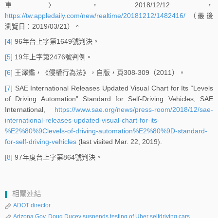
車〉，2018/12/12，
https://tw.appledaily.com/new/realtime/20181212/1482416/
（最後
瀏覽日：2019/03/21）。
[4]
96年台上字第1649號判決。
[5]
19年上字第2476號判例。
[6]
王澤鑑，《侵權行為法》，自版，頁308-309（2011）。
[7]
SAE International Releases Updated Visual Chart for Its “Levels
of Driving Automation” Standard for Self-Driving Vehicles, SAE
International,
https://www.sae.org/news/press-room/2018/12/sae-
international-releases-updated-visual-chart-for-its-
%E2%80%9Clevels-of-driving-automation%E2%80%9D-standard-
for-self-driving-vehicles
(last visited Mar. 22, 2019).
[8]
97年度台上字第864號判決。
相關連結
ADOT director
Arizona Gov. Doug Ducey suspends testing of Uber selfdriving cars