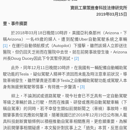
資訊工業策進會科技法律研究所
2019年03月15日
壹、事件摘要
於2018年03月18日晚間10時許，美國亞利桑那州（Arizona，下
稱Arizona）一名49歲的婦人，遭到配備Uber自動駕駛系統之車輛
[1]
，在運行自動領航模式（Autopilot）下撞擊，雖然該婦人立即送往
醫院，但仍回天乏術而在醫院中去世。就在前開事故發生後，Arizona
州長Doug Ducey因此下令其暫停測試。
[2]
此外，同年12月11日晚間10時許，在我國有一輛配備自動輔助駕
駛功能的Tesla，疑似駕駛人精神不濟因而未能及時注意車前狀況，導
致車禍發生，雖然肇責是否牽涉Tesla之自動輔助駕駛功能或駕駛人本
身有無疲勞駕駛等情事，有待進一步釐清。
[3]
綜上，不論測試或道路駕駛，現今社會已不乏具有一定自動駕駛
等級之車輛於路上行駛，然而在推廣、研發或應用自動駕駛車輛（下
稱自駕車）的同時，若不幸發生類似前開新聞之（車禍）事故時，相
關肇事責任究應如何釐清，隨著我國已於2018年12月19日公布無人載
具科技創新實驗條例以積極推動自駕車相關應用，更愈顯重要，為解
決前開肇事相關疑慮，本文擬針對民事上之「過失」本質，反思自駕