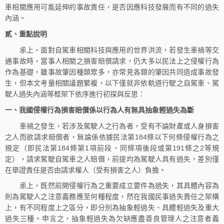
車相關應用可能延伸的事故責任，是否因應科技發展而有不同的過失
內涵。
貳、重點說明
承上，面對自駕車相關科技與應用的世界洪流，若發生車禍等交
通事故時，當事人相關之損害賠償請求，仍大多以民法上之侵權行為
作為基礎，雖事故肇因種類眾多，亦常見各類的肇因共同造成事故發
生，但本文考量相關議題繁複，以下僅就非依軌道行駛之自駕車、駕
駛人過失內涵等框架下依序進行初探與反思：
一、我國侵權行為損害賠償係以行為人有無具抽象輕過失為斷
車禍之發生，若涉及駕駛人之行為者，受有不論財產或人身損害
之人而欲請求賠償者，無論係依據民法第184條以下何條侵權行為之
規定（即民法第184條第1項前段、同條項後段或第191條之2等規
定），請求駕駛自駕車之人賠償，前提均為駕駛人具有過失，差別僅
在舉證責任是否由請求權人（受有損害之人）負擔。
承上，既然前開侵權行為之重要成立要件為過失，其具體內容為
則為駕駛人之注意義務應至何種程度，然在我國民事過失責任之架構
上，有不同程度上之區分，即分別為抽象輕過失、具體輕過失及重大
過失三種。申言之，抽象輕過失為欠缺應盡善良管理人之注意者義