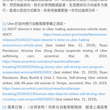
等，然而無論如何，對於此等問題或疑慮，究竟應採何方向或多方進
行，甚或以其他方式解決，則有待後續更進一步的討論與分析。
[1]
Uber於該州進行自動駕駛車輛之測試。
[2]
ADOT director's letter to Uber halting autonomous vehicle tests,
ADOT,
https://www.azdot.gov/media/News/news-
release/2018/03/27/adot-director's-letter-to-uber-halting-
autonomous-vehicle-tests
(last visited Mar. 21, 2019); Ryan
Randazzo,
Arizona Gov. Doug Ducey suspends testing of Uber
selfdriving cars
, azcentral, Mar. 26, 2018,
https://www.azcentral.com/story/news/local/tempe-
breaking/2018/03/26/doug-ducey-uber-self-driving-cars-program-
suspended-arizona/460915002/
(last visited Mar. 21, 2019); Ryan
Randazzo, Bree Burkitt & Uriel J. Garcia, Self-driving Uber vehicle
strikes, kills 49-year-old woman in Tempe, azcentral, Mar. 19, 2018,
https://www.azcentral.com/story/news/local/tempe-
breaking/2018/03/19/woman-dies-fatal-hit-strikes-self-driving-uber-
crossing-road-tempe/438256002/
(last visited Mar. 21, 2019).
[3]
蘋果日報，〈台灣首例！特斯拉自動駕駛闖禍 國道上撞毀警