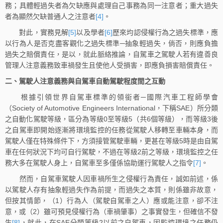
務；具體輕過失者為欠缺應與處理自己事務為同一注意者；重大過失
者為顯然欠缺普通人之注意者
[4]
。
對此，實務見解
[5]
以及學者
[6]
歷來均認侵權行為之過失標準，應
以行為人是否克盡客觀化之過失標準─抽象輕過失，倘否，則應負擔
過失之賠償責任，是以，就此脈絡推論，自駕車之駕駛人若有違善良
管理人注意義務致車禍發生且使他人受損害，即應負損害賠償責任。
二、駕駛人注意義務與自駕車自動駕駛程度間之互動
根據引領世界自駕車標準的領銜者─國際汽車工程師學會
（Society of Automotive Engineers International，下稱SAE）所分類
之自動化駕駛等級，區分為等級0至等級5（共6個等級），而等級3後
之自駕車即開始逐漸將環境監控的任務從駕駛人移轉至車輛本身，而
駕駛人僅在特殊條件下，方須接管駕駛車輛，更甚在等級5時是由自駕
車在任何狀況下均可自行駕駛，不過在等級2前之等級，環境監控之任
務大多在駕駛人身上，自駕車至多僅係協助運行駕駛人之指令
[7]
。
然而，自駕車駕駛人因車禍所生之侵權行為責任，誠如前述，係
以駕駛人存有抽象輕過失作為前提，而過失之本質，則係雖非故意，
但按其情節，（1）行為人（駕駛自駕車之人）應或能注意，卻不注
意，或（2）雖可預見侵權行為（車禍肇事）之事實發生，但確信不發
生
[8]
，就此，在SAE分類等級2以前之自駕車，因監控環境之任務仍