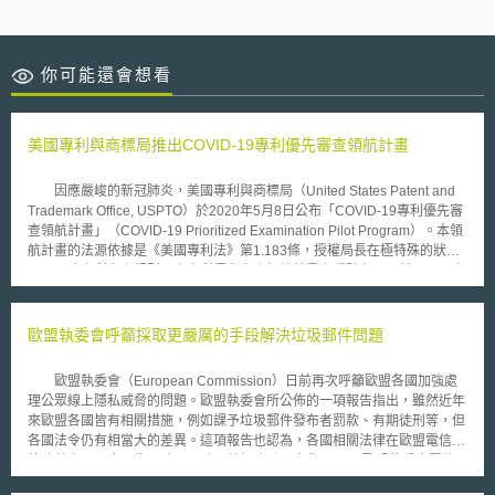
你可能還會想看
美國專利與商標局推出COVID-19專利優先審查領航計畫
因應嚴峻的新冠肺炎，美國專利與商標局（United States Patent and
Trademark Office, USPTO）於2020年5月8日公布「COVID-19專利優先審
查領航計畫」（COVID-19 Prioritized Examination Pilot Program）。本領
航計畫的法源依據是《美國專利法》第1.183條，授權局長在極特殊的狀況
下，更改專利審查規則。本專利優先審查領航計畫之重點有二：其一，原本
優先審查必須繳交相關的費用，本計畫針對小型或微型機構給予免費優待。
其二，優先審查以12個月內完成最終處置（Final Disposition）為目標，並
期待在6個月內完成。所謂最終處置包含：寄出核准領證通知（the mailing
歐盟執委會呼籲採取更嚴厲的手段解決垃圾郵件問題
of a notice of allowance）、寄出最終核駁通知（the mailing of a final
Office action）、請求延續審查（the filing of an RCE）、放棄申請
歐盟執委會（European Commission）日前再次呼籲歐盟各國加強處
（abandonment of the application）、提出上訴通知（the filing of a
理公眾線上隱私威脅的問題。歐盟執委會所公佈的一項報告指出，雖然近年
Notice of Appeal）。 美國專利與商標局局長Andrei Iancu表示：「獨
來歐盟各國皆有相關措施，例如課予垃圾郵件發布者罰款、有期徒刑等，但
立發明人與小型企業創新能力不亞於大企業，固有必要在對抗大型全球流行
各國法令仍有相當大的差異。這項報告也認為，各國相關法律在歐盟電信法
疾病給予有利的援助。為此，美國專利與商標局政策上給予小型或微型機構
的改革之下，應更為明確且一致，並加強跨國合作。 歐盟執委會電信
優先審查的程序優待，企盼加速其所提出之新冠肺炎相關的專利審查。」本
委員Viviane Reding表示，雖然歐洲的反垃圾郵件相關立法已有七年，但大
計畫適用對象僅限於合於條件的小型或微型機構（Small or Micro