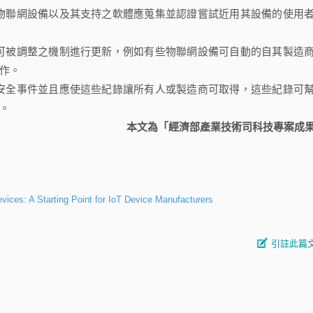
物聯網設備以及其支持之軟體應蒐集並認證嘗試近用其設備的使用
可被調整之機制進行更新，例如有些物聯網設備可自動的自其製造
作。
安全事件並且應使這些紀錄讓所有人或製造商可取得，這些紀錄可
。
本文為「經濟部產業技術司科技專案成
vices: A Starting Point for IoT Device Manufacturers
引註此篇