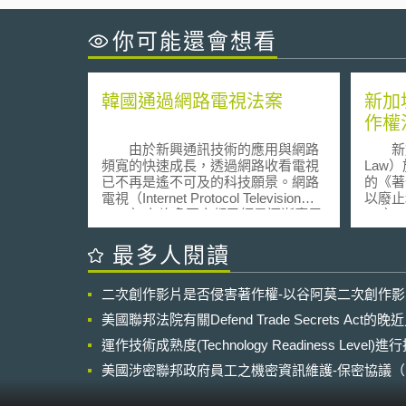
你可能還會想看
韓國通過網路電視法案
新加
作權
由於新興通訊技術的應用與網路
新加坡律
頻寬的快速成長，透過網路收看電視
Law
已不再是遙不可及的科技願景。網路
的《著作
電視（Internet Protocol Television；
以廢止和
IPTV）在許多國家都已經是逐漸應用
Act
成熟的服務，但是相對而言，法規的
布和使
管制架構卻多仍處於追趕摸索的階
俱進以
最多人閱讀
段。 網路電視之相關法制爭議眾
外，新
多，曾被提出討論者如攸關管制基準
理解。 新法的特點有： 1.為創
二次創作影片是否侵害著作權-以谷阿莫二次創作
之網路電視定位，是否視同傳統廣播
者引入
電視加以管制？相關之義務是否比照
著作權
美國聯邦法院有關Defend Trade Secrets Act
要求（如對於無線電視之必載義
力。例如： (1) 使
務）？網路電視市場之界定？市場力
運作技術成熟度(Technology Readiness Level)
或表演
量之監督與公平競爭環境之維護等，
在網路
美國涉密聯邦政府員工之機密資訊維護-保密協議（Non-disc
皆為重要的關注焦點。 韓國國會
此規定
NDA）之使用
傳播特別委員會於上月（11月）通過
識別權