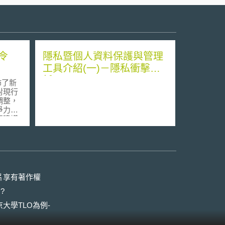
令
隱私暨個人資料保護與管理
工具介紹(一)－隱私衝擊分
析
佈了新
對現行
調整，
爭力；
正建議
係指
且不包含
護制
之回
片享有著作權
計產
?
之銷售
大學TLO為例-
的利
損時，