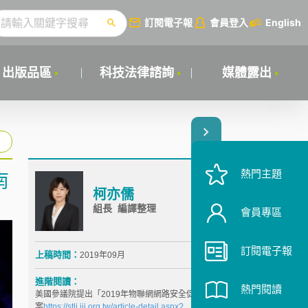
訂閱電子報
會員登入
English
出版品區
科技法律諮詢
媒體露出
熱門主題
南
柯亦儒
組長 編譯整理
會員專區
訂閱電子報
上稿時間：
2019年09月
進階閱讀：
熱門閱讀
美國參議院提出「2019年物聯網網路安全促進法」草
案
https://stli.iii.org.tw/article-detail.aspx?