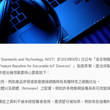
tandards and Technology, NIST）於2019年8月1 日公布「安全物
ure Baseline for Securable IoT Devices）」指南草案，提出供
中提出幾項重要核心要素如下：
途徑，例如產品序號或是當連接網路時有具獨特性之網路位址。
以及韌體（firmware）之配置，例如許多物聯網設備具有可改變
傳送之資料不被未經授權者使用，應清楚可被知悉，例如有些設備