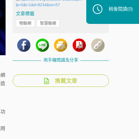
tp=5&i=1&d=8234&no=57
稍後閱讀
(0)
文章標籤
物聯網
智慧聯網
用手機閱讀及分享
聯網
推薦文章
製造
其功
利用