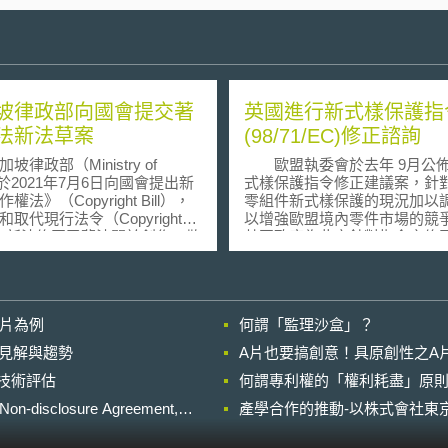
坡律政部向國會提交著
英國進行新式樣保護指
法新法草案
(98/71/EC)修正諮詢
政部（Ministry of
歐盟執委會於去年 9月公
）於2021年7月6日向國會提出新
式樣保護指令修正建議案，針
權法》（Copyright Bill），
零組件新式樣保護的現況加以
取代現行法令（Copyright
以增強歐盟境內零件市場的競
）。新法修正了舊法關於創作、散
英國政府為此亦針對指令之修
用方式的規定，讓法令更與時
案展開諮詢程序。 依據現行歐盟
完善新加坡的著作權保護。此
新式樣保護指令，所謂新式樣
法簡化法條用語，使其更容易
「物品可見之外觀」 (visible
作
appearance of an object)，
影片為例
何謂「監理沙盒」？
新的權利和救濟措施，以確保
技術特徵在內。藉由新式樣保
能夠繼續鼓勵創作並激發創造
度，保障權利人投資能有一定
的晚近見解與趨勢
A片也要搞創意！具原創性之A
用者應取得創作者
饋，也可激發更多新式樣的設
進行技術評估
者的許可，始可公開地利用或
何謂專利權的「權利耗盡」原則
生。 在前述制度設計下，任何複
散布創作者或表演者的資料。
合性產品 (如汽車、家電製品)
losure Agreement,
產學合作的推動-以株式會社東京
係賦予創作者或表演者的身分
已為新式樣權利人帶來經濟上
，有助於個人創作者和表演者
得。但是當前述商品故障或毀