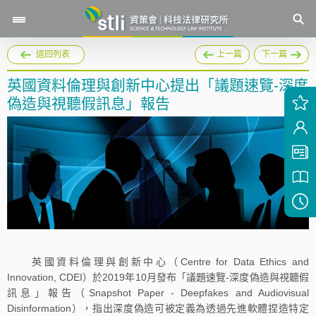
返回列表
上一篇
下一篇
英國資料倫理與創新中心提出「議題速覽-深度
偽造與視聽假訊息」報告
英國資料倫理與創新中心（Centre for Data Ethics and
Innovation, CDEI）於2019年10月發布「議題速覽-深度偽造與視聽假
訊息」報告（Snapshot Paper - Deepfakes and Audiovisual
Disinformation），指出深度偽造可被定義為透過先進軟體捏造特定