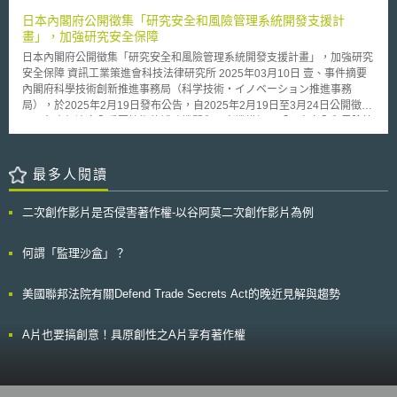
最大化，因此若依據個資法規定每次共享皆須事前獲得當事人同意，將使近
為檢驗，個案認定是否屬於證券。倘若屬於證券，則對於進行交易之平台課
日本內閣府公開徵集「研究安全和風險管理系統開發支援計
用成本增高並間接造成資料流通產生障礙。因此為因應國家政策與產業需
予證券交易所之責任，而對於虛擬貨幣而言，被認定為證券勢必被課予義務
畫」，加強研究安全保障
求，新加坡個人資料保護委員會（Personal Data Protection Commission,
俾利增加投資人之保障，可能增加公開度及透明度，然其快速籌資之功能亦
下稱個資委員會）依據個資法第62條所賦予的豁免權（exemption），個人
日本內閣府公開徵集「研究安全和風險管理系統開發支援計畫」，加強研究
可能有所減損，SEC對於虛擬貨幣之監管影響與成效均值得繼續觀察之。另
或組織可在遵循個資委員會訂定的規則下，依照個案給予組織免除個資法部
安全保障 資訊工業策進會科技法律研究所 2025年03月10日 壹、事件摘要
外，SEC曾於2017年7月25日針對The DAO做出一調查報告，其於報告中
分規範[4] ，而DSAs機制即是一種[5]。 DSAs是由個資委員會於2018年
內閣府科學技術創新推進事務局（科学技術・イノベーション推進事務
認為證券型之虛擬貨幣需要受到監管，從而本案作為DAO報告之後被裁罰之
設立的沙盒（sandbox）計畫，如組織所進行的共享模式是在特定群體並範
局），於2025年2月19日發布公告，自2025年2月19日至3月24日公開徵集
虛擬貨幣交易平台首例，有其作為里程碑之重要意義。首先其確立了SEC自
圍具體明確，同時不會造成個人有負面影響等情事，可在不須經個人同意下
國內負責經濟安全重要技術的補助機關和研究機構加入「研究安全和風險管
DAO報告之後對於證券性質虛擬貨幣需監管之見解，再者表達SEC認為就
進行資料共享[6]。並且，為進一步提升組織與消費者間信任，2019年6月個
理系統開發支援計畫」 [1]（研究セキュリティ・インテグリティに関する
算採用去中心化、分散式節點之方式進行證券交易，同樣屬於證交法所稱之
資委員會與資訊通信媒體發展局（Info-Communication Media
リスクマネジメント体制整備支援事業，下簡稱研究安全計畫），以加強研
「證交所」，不因此而豁免監管。
Development Authority of Singapore，下稱資通發展局）共同推出「可信
究安全之保障。 貳、重點說明 日本曾發生研究者在不知情的情形下與北韓
最多人閱讀
任資料共享框架」指南建議，由政府擔任監管角色，組織只要符合指南建議
研究者共著論文而危害研究安全事件，根據日本經濟新聞2024年11月28日
方向，如遵循法律、達到一定資料技術應用品質與實施資安與個資保護措施
報導，自2016年底北韓受到聯合國加強制裁以來，共有八篇北韓研究機構
二次創作影片是否侵害著作權-以谷阿莫二次創作影片為例
下，可以進行個人與商業資料之共享，DSAs機制是共享方法之一。以下簡
的國際共著論文發表，包含東京大學、名古屋大學等日本五所大學的研究者
述新加坡個資法規範、指南建議與DSAs機制運作方式。 圖1：資料共享環
皆在共同著作者之列，雖研究者皆表示與北韓無聯繫，但此行為仍可能違反
境建構 資料來源：新加坡資通發展局 一、新加坡個人資料保護法規範
聯合國制裁規定，且一名涉及本事件的研究者在論文發表後，仍被任命為國
何謂「監理沙盒」？
在沒有個資法第17條所列之例外情形下，依據第14條以下規定，組織如近
內主導研究計畫的主持人，負責百億日圓預算及先進技術的管理，顯示日本
用個人資料應獲得個人同意，同時應符合目的使用及通知義務，尤其應給予
研究安全管理問題[2]。 為避免類似事件發生及提升日本科技實力，以及配
美國聯邦法院有關Defend Trade Secrets Act的晚近見解與趨勢
個人可隨時撤回同意之權利[7]。 同時組織應根據個人要求，提供近用
合G7國家關於研究安全與誠信的政策，內閣府公開徵集負責經濟安全重要
個人資料之方法、範圍與內容，以及更正錯誤資料權利[8]。並且組織必須任
技術的補助機關和研究機構加入研究安全計畫。該計畫將蒐集與分析國際合
命資料保護官（Data Protection Officer, DPO）隨時向大眾提供通暢的個資
作研究所需的公開資訊，並整合後於2025年出版「研究安全與誠信程序手
A片也要搞創意！具原創性之A片享有著作權
聯絡管道，來確保個資透明性與完整性[9]。 在資料保護措施上應有合
冊」（RS/RI に関する手順書）。 所謂經濟安全重要技術，係指《促進特定
理安全的資安防護技術，以保障資料不被未經授權近用的風險。當使用目的
重要技術研發及適當運用成果基本指南》（特定重要技術の研究開発の促進
不在時，需妥善保留或予以去識別化，同時如須境外轉移資料時，境外之資
及びその成果の適切な活用に関する基本指針）所列，包含AI、生物技術等
料保護措施應至少與新加坡個資法規範標準相同[10]。 二、免除同意之
先進技術領域[3]，內閣府將透過此計畫驗證學研機構所實施之研究安全與誠