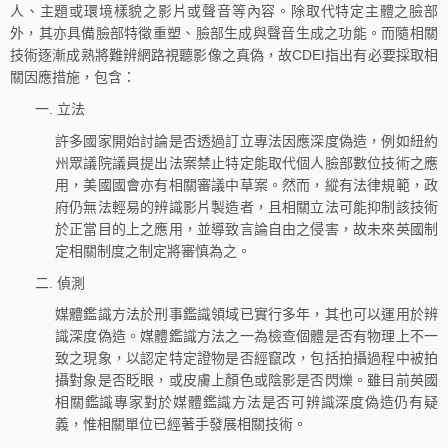
人、主題或環境樣貌之影片或聲音等內容。除取代特定主體之臉部
外，其亦具備臉部特徵重塑、臉部生成與聲音生成之功能。而隨相關
技術逐漸成熟將難辨網路視聽影像之真偽，故CDEI指出有必要採取相
關因應措施，包含：
一. 立法
許多國家開始討論是否透過訂立專法因應深度偽造，例如紐約
州眾議院議員提出法案禁止特定能取代個人臉部數位技術之應
用，美國國會亦有相關審議中草案。然而，縱有法律規範，政
府仍無法輕易的辨識影片製造者，且相關立法可能抑制該技術
於正當目的上之應用，並導致言論自由之侵害，故未來英國制
定相關制度之制定將審慎為之。
二. 偵測
媒體鑑識方法於刑事鑑識領域已實行多年，其也可以運用於辨
識深度偽造。媒體鑑識方法之一為檢查個體是否有物理上不一
致之現象，以認定特定證物是否經竄改，包括拍攝過程中被拍
攝對象是否眨眼，或皮膚上顏色或陰影是否閃爍。雖目前英國
相關鑑識專家對於媒體鑑識方法是否可辨識深度偽造仍有疑
義，惟相關單位已經著手發展相關技術。