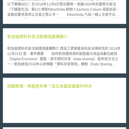
以下簡稱SEC）於2018年11月8日發出聲明，依據1934年的證券交易法
（下稱證交法）第21C條對EtherDelta 創辦人Zachary Coburn 提起訴訟，
並做出要求其停止交易之禁止令。 EtherDelta 乃為一線上交易平台，
允許買家和賣家在其平台上交易「以太幣」和其他虛擬貨幣。其平台特徵
有： 提供平台，促成虛擬貨幣交換 EtherDelta之網站提供一線上平台予買
賣雙方，對經過平台認證的虛擬貨幣進行交易，促成虛擬貨幣交換。於網站
成立之一年半中，其促成了360萬筆訂單。 以智慧合約自動驗證進行交易
新加坡資料共享法制環境建構簡介
EtherDelta以智慧合約（smart contract）維持網站運作，其智慧合約檢查用
戶發出之訊息是否有效，於確認買賣雙方帳戶都有足夠資金後，自動進行交
新加坡資料共享法制環境建構簡介 資訊工業策進會科技法律研究所 2019年
易。 提供資訊且對用戶資格未設限 EtherDelta於網站上提供虛擬貨幣之資
12月31日 壹、事件摘要 如何有效運用資料創造最大效益為數位經濟
訊，以及個別虛擬貨幣之每日交易量，同時於網站上顯示前500筆買方和賣
（Digital Economy）重點，其中資料共享（data sharing）是有效方法之
方之交易資訊，以價格和顏色進行分類。而其對於成為網站用戶之資格並無
一。新加坡自2018年以來推動「資料共享安排」機制（Data Sharing
限制。 SEC於本案中認為，EtherDelta並未註冊成為證券交易所，卻執
Arrangements, 下稱DSAs）與「可信任資料共享框架」（Trusted Data
行與證券交易相關之業務，已違反證交法，其論述理由為： EtherDelta平台
Sharing Framework），建構資料共享環境，帶動國內組織[1]資料經濟發展
上之虛擬貨幣屬於證券性質 本案SEC使用Howey Test—美國聯邦最高法院
與競爭力。 貳、重點說明 自從2014年新加坡政府推行「2025智慧國家
於1946年在SEC v. W. J. Howey Co. 一案中所確立之測試要件，來判斷是否
（Smart Nation）」以來，即積極鋪設國家數位經濟建設，大數據資料分析
回歸修理／再製造判準？談日本最高裁事件判決
符合證券。由於用戶以金錢購買虛擬貨幣，該金錢投資行為建立共同事業，
等數位科技發展為其重點，預估2022年60%國內生產總值將與數位經濟有
且具有藉由他人努力而獲利之期待，故屬於證券性質之虛擬貨幣。
關[2] 。其中，希望透過資料共享促進組織、政府、個人三方間資料無障礙
EtherDelta性質上為交易所，但未為註冊 EtherDelta 作為平台聚集大量投資
流通，降低蒐集、處理與利用成本，創造更多合作機會進行創新應用，因此
人，並以智慧合約促成買賣雙方進行虛擬貨幣交換，已屬於實現證券交易之
從法制面、環境面與技術應用層面打造完善的資料共享生態系統（data
行為，具有證交所功能，故於不具有豁免情形下，其未註冊已違反證交法第
sharing ecosystem）[3]。 然而依據《個人資料保護法》（Personal
5條規定。 本案就SEC之主張，EtherDelta並未為否認或承認之表示，
Data Protection Act 2012，下稱個資法）第14條以下規定，組織蒐集、處
但同意該禁止交易之命令，並同意支付SEC行使歸入權之30萬美元及其他
理與利用個人資料應取得當事人同意，除非符合第17條研究目的等例外情
判決前利息和罰款。 觀察目前美國對於虛擬貨幣買賣行為之監管，並
形。由於資料共享強調可將資料進行多節點快速傳遞近用，使資料利用價值
無立專法規範，僅以證交法為準則，就個別虛擬貨幣之性質以Howey Test