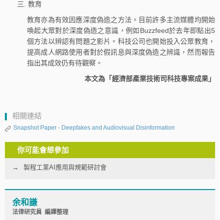
三. 教育
教育亦為有效因應深度偽造之方法。目前許多主流媒體均開始
喚起大眾對於深度偽造之意識，例如Buzzfeed於去年即點出5
個方法以辨認有問題之影片。科技公司也開始投入公眾教育，
提高成人網路使用者對於假訊息與深度偽造之辨識，然而報告
指出其成效仍有待觀察。
本文為「經濟部產業技術司科技專案成果」
相關連結
Snapshot Paper - Deepfakes and Audiovisual Disinformation
你可能會想參加
製程工業AI應用與規範研討會
余和謙
法律研究員 編譯整理