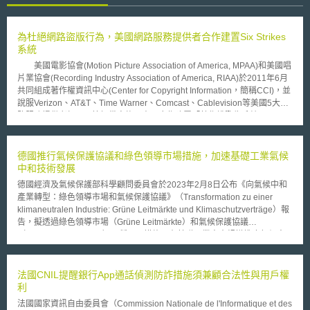
為杜絕網路盜版行為，美國網路服務提供者合作建置Six Strikes
系統
美國電影協會(Motion Picture Association of America, MPAA)和美國唱
片業協會(Recording Industry Association of America, RIAA)於2011年6月
共同組成著作權資訊中心(Center for Copyright Information，簡稱CCI)，並
說服Verizon、AT&T、Time Warner、Comcast、Cablevision等美國5大網
路服務提供者加入，簽訂備忘錄，表示合作建置「著作權警告系統
(Copyright Alert System，簡稱CAS)」，又謂「Six Strike系統」，該網站
可向有提供下載非法檔案服務之網站業者發出警告或給予處罰，預計於
2013年正式運作。 所謂「Six Strikes」，係指網路服務提供者發現有
德國推行氣候保護協議和綠色領導市場措施，加速基礎工業氣候
盜版行為時，會發出不同程度的6次警告。至於Six Strikes系統運作方式，
中和技術發展
係由各網路服務提供者自行決定要採取可有效打擊網路盜版的方式。目前美
德國經濟及氣候保護部科學顧問委員會於2023年2月8日公布《向氣候中和
國5大網路服務提供者中，除Comcast及Cablevision以外，其它3個網路服
產業轉型：綠色領導市場和氣候保護協議》（Transformation zu einer
務提供者已公開Six Strikes警告措施內容。 基本上，第1、2次警告屬於
klimaneutralen Industrie: Grüne Leitmärkte und Klimaschutzverträge）報
「通知(notice)」，僅利用電子郵件或電話通知使用者已侵害著作權；第3、
告，擬透過綠色領導市場（Grüne Leitmärkte）和氣候保護協議
4次警告屬「承認(acknowledgement)」，即利用彈跳視窗(pop-up)告知使
（Klimaschutzverträge）兩種工具措施，在基礎⼯業中⼤規模推廣氣候中
用者侵害著作權情形已有3次以上等訊息，並且使用者應點選該告知侵權訊
和⽣產技術。 科學顧問委員會指出，目前僅靠碳定價已無法調整在氣候保
息之彈跳視窗方可進入其欲瀏覽的網站，使用者若點選視窗則視為其承認本
護面向的市場失靈問題，加上基礎工業（例如鋼鐵、水泥、合成氨等）的氣
身侵權行為；第5、6次警告則屬「因應措施(mitigation)」，即其它3個網路
候友好型技術投資上缺乏經濟效益，因此政府需要採取額外措施來實現基礎
法國CNIL提醒銀行App通話偵測防詐措施須兼顧合法性與用戶權
服務提供者會讓使用者感受到上網速度變慢，或是直到使用者上完著作權教
工業的氣候中和。 綠⾊領導市場則是國家建立或支持以氣候中和⽅式⽣產
利
育課程前，不讓其進入常瀏覽的網站等措施，而使用者亦可對網路服務提供
的原物料（例如綠⾊鋼鐵）的市場，政府採購中可優先使⽤綠⾊原料，也可
者採取的措施提出異議。 但仍有論者對此提出不同看法，諸如若使用
法國國家資訊自由委員會（Commission Nationale de l'Informatique et des
以透過監管措施，規定私⼈和企業在⼀定範圍內只能使⽤含有⼀定⽐例綠⾊