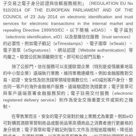
子交易之電子身分認證與信賴服務規則」（REGULATION EU No
910/2014 OF THE EUROPEAN PARLIAMENT AND OF THE
COUNCIL of 23 July 2014 on electronic identification and trust
services for electronic transactions in the internal market and
repealing Directive 1999/93/EC，以下簡稱 eIDAS）、電子識別
（electronic identification, eID）以及發展信任服務（trust services）
的必要性，例如電子戳記（eTimestamps）、電子圖章（eSeals）、
電子簽章（eSignatures）、網站認證（Website authentication）等
均屬之。歐盟公民無須離開住宅，即可和公部門互動。
除了公部門，信任服務可以支援歐盟企業（特別是疫情嚴重地區
的中小型企業）遠端執行業務，維持業務連續性。例如金融服務對交
易、認證、安全性及防洗錢等領域發展數位化：eID識別客戶身分、整
合同一客戶的海外金融帳戶服務、遠端驗證防洗錢要求；電子簽章可
與客戶遠端簽署金融服務契約；電子註冊交付服務（electronic
registered delivery service）則作為安全交換重要文件或契約之機
制。
在零售業而言，安全的電子交易對於線上業務尤為重要。例如eID
可對購買酒類等管制商品或藝術品等高價商品之消費者進行更嚴格的
身分檢查；電子簽章和電子戳記則強化文件及流程追蹤機制，降低追