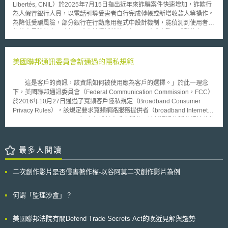
者利用虛擬私人網路(VPN)或非BitTorrent之檔案共享形式，分享檔案，即可
Libertés, CNIL）於2025年7月15日指出近年來詐騙案件快速增加，詐欺行
原料的產品。氣候保護協議則是國家與企業間，就⽣產氣候友好型產品簽訂
迴避Six Strikes系統，或有論者認為侵權與否應由法院判斷，而非由網路服
為人假冒銀行人員，以電話引導受害者自行完成轉帳或新增收款人等操作。
契約，保證企業將獲得15年的補償⾦，以補償採行氣候中和⽣產術所產生較
提供者逕行判斷等質疑，此一系統後續發展有待進一步關注。
為降低受騙風險，部分銀行在行動應用程式中設計機制，能偵測到使用者操
⾼的成本，同時亦保護企業免受碳定價波動和其他⾵險的影響。
作較高風險的交易時若同時處於通話狀態，便可即時跳出警示或暫停交易。
此等做法雖有助於阻詐，惟因涉及個人資料存取，故須符合《歐盟一般資料
保護規則》（General Data Protection Regulation, GDPR）之規範。 CNIL
提醒銀行蒐集通話資訊須取得使用者明確同意，不能僅依賴行動裝置的「電
美國聯邦通訊委員會新通過的隱私規範
話」權限，亦不得因使用者拒絕同意而限制應用程式之基本使用，僅在如新
增收款人、大額轉帳、或轉帳至高風險國家等異常活動操作中才能要求同
這是客戶的資訊，該資訊如何被使用應為客戶的選擇。」於此一理念
意，並須提供網站、電話或分行等替代辦理方式。又相關權限請求應在交易
下，美國聯邦通訊委員會（Federal Communication Commission，FCC）
操作過程中提出，而非在應用程式安裝時統一要求，安裝前亦應向使用者充
於2016年10月27日通過了寬頻客戶隱私規定（Broadband Consumer
分說明。若使用者不同意，仍必須使其能正常查詢帳戶資訊。 此外，在資
Privacy Rules），該規定要求寬頻網路服務提供者（broadband Internet
料處理上須遵循資料最小化原則，僅得蒐集是否進行通話及通話時長之資
Service Providers，ISPs）應保護其客戶之隱私，該新通過的隱私規範非禁
訊，不得恣意擴大資料蒐集範圍。與此同時，銀行應讓使用者在同意與撤回
止使用及分享客戶的資訊，而係給予客戶有更多的選擇去決定自身的資訊該
同意操作上一樣簡便，不得僅引導至手機裝置設定，而應使消費者能在應用
如何被分享及使用。以下簡介規範內容： 一、規範對象：寬頻網路服務提
程式中直接操作，並清楚告知撤回同意後功能受限範圍及可替代方案。 除
供者及其他電信營運商，例如Comcast、Verizon、AT&T等。規範對象未包
最多人閱讀
利用應用程式進行通話偵測，CNIL建議銀行尚應搭配其他措施，例如在應
含聯邦貿易委員會（Federal Trade Commission，FTC）所管轄的隱私保
用程式內定期推送防詐提醒、舉辦宣導活動，或在確認付款時詢問客戶是否
護措施下的網站或其他邊緣服務商（edge service），例如Google、
正與自稱是「銀行顧問」之人通話。若銀行欲透過應用程式偵測通話狀態來
二次創作影片是否侵害著作權-以谷阿莫二次創作影片為例
Facebook、Amazon等。亦未規範寬頻網路服務提供者營運的社交媒體網
防詐，則須在合法性、必要性、資料最小化以及使用者同意之間取得平衡。
站或政府監管、加密，執法等問題。 二、 主要規範內容：將ISP所蒐集得使
用及分享的資訊分為三類，建立客戶同意要件，分類如下。 （一）敏感性
何謂「監理沙盒」？
資訊須事前取得客戶肯定地選擇同意加入（opt-in），才得為使用及分享。
敏感性資訊包含精確的地理位置、金融資訊、健康資訊、孩童資訊、社會安
美國聯邦法院有關Defend Trade Secrets Act的晚近見解與趨勢
全碼、網站瀏覽紀錄、app使用紀錄及通訊內容。 （二）非敏感性資訊，例