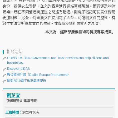
蹤成本。 在運輸部門，以汽車共享服務為例，eID可用於證明客戶的
身份，提供安全登錄，並允許客戶進行遠端車輛解鎖。而貨運及物流
產業，若在不同營運商運送之間遇有延遲，則電子戳記可使責任歸屬
更加明確。另外，對重要文件使用電子圖章，可證明文件完整性、有
效性並減少對紙本文件的依賴，並降低疫情期間會面之風險。
本文為「經濟部產業技術司科技專案成果」
相關連結
COVID-19: How eGovernment and Trust Services can help citizens and
businesses
Discover eIDAS
數位歐洲計畫（Digital Europe Programme）
歐盟2019電子政府基準報告
劉芷宜
法律研究員 編譯整理
上稿時間：
2020年05月