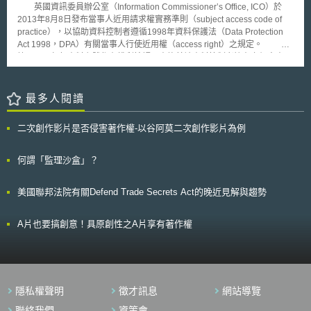
集、處理或利用人，也就是所謂的資料控制者（Data Controller）出現可能
英國資訊委員辦公室（Information Commissioner’s Office, ICO）於
違反聯邦資料保護法的狀況，將先由各相關部門的主管機關，例如主管經濟
2013年8月8日發布當事人近用請求權實務準則（subject access code of
事務的機關或主管交通事務的機關來介入處理，而非由聯邦公共資料近用及
practice），以協助資料控制者遵循1998年資料保護法（Data Protection
資料保護機構立刻介入。
Act 1998，DPA）有關當事人行使近用權（access right）之規定。 根
據DPA，任何資料主體都有權利接觸、查詢其被資料控制者擁有之個人資
料，即當事人向資料控制者請求近用其個人資料之權利。當事人近用請求權
實務準則闡明資料主體的查閱請求權、製給複製本請求權等權利，與資料控
制者回應當事人近用請求權的責任，該項權利允許當事人查詢其信用卡紀
最多人閱讀
錄、健康紀錄等資料，資料控制者一旦收到當事人請求，必需於40天內回
覆。 ICO同時發布10項簡易步驟，以協助資料控制者衡量回應當事人近
二次創作影片是否侵害著作權-以谷阿莫二次創作影片為例
用請求權。內容包括：1.確認當事人提出之請求是否為當事人近用請求權；
2.確保有足夠資訊可識別請求者的身分；3.若需要更多資訊以釐清請求者之
需求，立即向請求者提出；4.若需收費，及時向請求者提出；5.確認是否有
何謂「監理沙盒」？
請求者需求的資訊；6.即使紀錄不正確或令人尷尬，都不要試圖更改該紀
錄；7.衡量紀錄中是否含有他人資訊；8.確認是否有提供資訊之義務；9.確
美國聯邦法院有關Defend Trade Secrets Act的晚近見解與趨勢
認能解釋資訊中的複雜名詞；10.於適當的情形下，永久保存回覆當事人資
訊的副本。 這項實務準則將協助資料控制者更即時且有效地處理當事
人對其資料近用請求之相關事項，同時證明資料控制者係以公開且透明之方
A片也要搞創意！具原創性之A片享有著作權
式妥善管理其所蒐集之顧客資料。
隱私權聲明
徵才訊息
網站導覽
聯絡我們
資策會