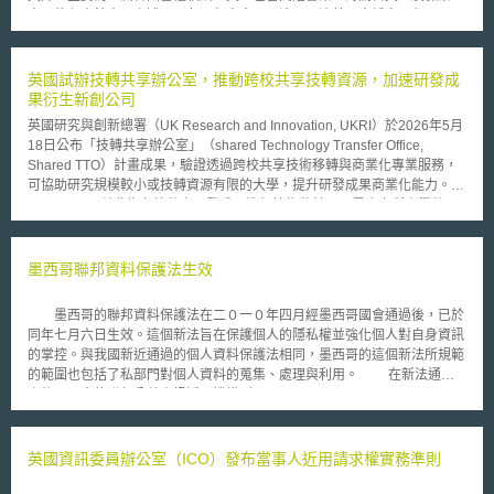
官，約七十餘人；上述亞洲各國包含中國、澳洲、汶萊、柬埔寨、印尼、日
本、寮國、菲律賓、新加坡、南韓、泰國、及越南等十餘國家。 智權
犯罪執法網絡(IPCEN)主要功能有二：一為成立論談空間，使各國執法人員
能傳遞有關打擊”智權犯罪及仿冒品”的調查及起訴的成功策略案例；二為加
英國試辦技轉共享辦公室，推動跨校共享技轉資源，加速研發成
強各國間溝通管道，以有效協調及處理跨國性的智慧財產侵權起訴案件。
果衍生新創公司
對於在亞洲日益嚴重的?版及商標仿冒犯罪，此次會議中討論如何有效
英國研究與創新總署（UK Research and Innovation, UKRI）於2026年5月
加強執法力時，各國代表多承認有效的智慧財產權起訴取決於被害人及執法
18日公布「技轉共享辦公室」（shared Technology Transfer Office,
單位的合作。 各國代表並說明智慧財產犯罪的嚴重性及建立國際性的
Shared TTO）計畫成果，驗證透過跨校共享技術移轉與商業化專業服務，
智權犯罪執法網絡的重要：「保護美國及世界各國的智慧財產權為各國司法
可協助研究規模較小或技轉資源有限的大學，提升研發成果商業化能力。
單位首要的任務之一，而在智權犯罪最嚴重的區域，建立智慧財產犯罪執法
Shared TTO並非指各校共享研發成果進行技術移轉，而是由多所大學共同
網絡(IPCEN)更是重要的執行步驟，以有效保護世界各國的智慧財產權」。
使用智財管理、技術授權、衍生新創設立、法律諮詢、投資媒合及創業培訓
「仿冒品不僅損害世界經濟體系，更嚴重威脅到各國人民的健康及安全，惟
等專業服務，以降低各大學重複建置技轉團隊成本，並提升研發成果運用效
有建立一國際性的網絡協定，才能打擊嚴重的智慧財產犯罪」。「仿冒
率。 該計畫於2024年11月至2025年4月執行，投入474萬英鎊，支持13項
墨西哥聯邦資料保護法生效
品，?版品及游走各邊境及海關政策漏洞已造成權利人近百億元損失，而
專案，串聯81個組織，如大學、律所、投資人、地方政府及醫院等。短短6
IPCEN能使各國執法單位相互結盟，將可保障合法權利人權利，避免侵權者
個月內即促成6家衍生新創公司成立、推動323項商業化機會，並吸引逾850
藉由跨國犯罪免責及獲取不當利益」。 美國司法部已派駐一經驗豐富
墨西哥的聯邦資料保護法在二０一０年四月經墨西哥國會通過後，已於
名學生及研究人員參與培訓，顯示Shared TTO有助加速研發成果商業化。
的聯邦檢察官於美國駐泰國大使館，專責推動此網絡建立的執行，以保護智
同年七月六日生效。這個新法旨在保護個人的隱私權並強化個人對自身資訊
新創成果涵蓋工程、太空科技、永續時尚等領域，如Blast EcoShield開發防
慧財產權人之權益。
的掌控。與我國新近通過的個人資料保護法相同，墨西哥的這個新法所規範
爆「活體牆」（living walls）技術、Circular Capital運用AI推動循環時尚、
的範圍也包括了私部門對個人資料的蒐集、處理與利用。 在新法通過
Frontier Space發展太空實驗室（SpaceLab）與太空生物製造平台
之後，原本的聯邦公共資訊近用機構（Federal Institute for Access to
（Space Biomanufacturing Platform）、Giving Hope推動母嬰支持服務、
Public Information），亦擴張執掌並更名為聯邦公共資料近用及資料保護機
Reskinning Reality開發數位服裝技術，以及Voxshell開發自動化3D網格生
構（Federal Institute of Access to Information and Data Protection）。在
成軟體。綜上，Shared TTO展現跨校共享技轉資源可有效提升成果商業化
新制下，該機構將在原有負責事務外，另肩負起監督私部門就個人資料保護
英國資訊委員辦公室（ICO）發布當事人近用請求權實務準則
效率與衍生新創發展成效，為英國推動區域創新及成果落地的重要政策工
的相關事務。 此外，該法設計了一個雙重的監督機制：當資料的蒐
具。