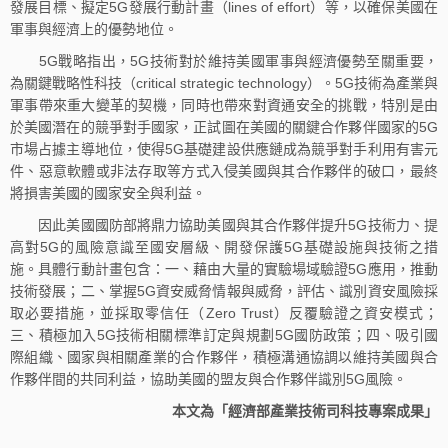
發展目標、擬定5G發展行動計畫（lines of effort）等，以確保美國在
軍事與經濟上的優勢地位。
5G戰略指出，5G技術對於維持美國軍事與經濟優勢至關重要，
為關鍵戰略性科技（critical strategic technology）。5G技術為產業與
軍事帶來重大變革的契機，同時也帶來對資通安全的挑戰，特別是由
於美國潛在的競爭對手國家，正試圖在美國的關鍵合作夥伴國家的5G
市場占據主導地位，使得5G基礎建設供應鏈成為競爭對手利用有害元
件、惡意軟體或非法存取等方式入侵美國與其合作夥伴的破口，最終
將損害美國的國家安全與利益。
因此美國國防部將鼎力協助美國與其合作夥伴提升5G技術力、提
高對5G的風險意識至國安層級、開發保護5G基礎設施與技術之措
施。具體行動計畫包含：一、藉由大量的實驗場域驗證5G應用，推動
技術發展；二、掌握5G資安威脅情報與威脅，評估、識別資安風險採
取必要措施，並採取零信任（Zero Trust）反覆驗證之資安模式；
三、積極加入5G技術相關標準訂定與規劃5G國防政策；四、吸引國
際組織、國家與相關產業的合作夥伴，積極溝通協調以維持美國與合
作夥伴間的共同利益，協助美國的盟友與合作夥伴識別5G風險。
本文為「經濟部產業技術司科技專案成果」