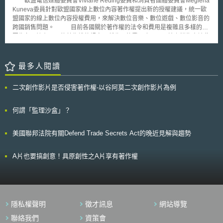
歐盟電信媒體委員會Viviane Reding委員和消費者團體委員會Meglena
網際網路信賴穩定指導原則和方針，進行全球大規模網路安全事故的演習。
Kuneva委員針對歐盟國家線上數位內容著作權提出新的授權建議，統一歐
(5)制訂資訊通信技術的標準：針對關鍵資訊基礎設施制訂技術標準。
盟國家的線上數位內容授權費用，來解決數位音樂、數位遊戲、數位影音的
另外，在2011年4月14-15日舉行的關鍵資訊基礎設施保護電信部長級會議
跨國銷售問題。 目前各國關於著作權的法令和費用是複雜且多樣的，
(Telecom ministerial conference on CIIP)，整個會議針對歐盟成員國、私
因為各國擁有不同的著作權的規定，所收取的費用也不同，線上銷售商被此
人企業、產業界及其他國家進行策略性的對話，強化彼此在數位環境中的合
項原因限制，大多在自己的所在國銷售數位內容和傳統型態的影音，而半官
作與信任關係。並針對新一代的關鍵資訊基礎設施保護計畫，向歐盟執委會
方著作權仲介團體(collecting societies)負責徵收所在國之著作權授權費
提出相關政策建言。 受全球化、資訊化發展的影響，以及各國間互賴
用，線上銷售商不願意處理歐盟27個國家複雜的著作權規定，因此歐盟國家
最多人閱讀
程度的增加，使得影響關鍵資訊基礎設施(CIIP)安全的問題，不再侷限於單
跨國線上銷售商業交易很少，且線上銷售商通常會要求顧客使用該國核發的
一區域，更需要各方多元的合作。
信用卡，以避免跨國的交易問題。 根據新的提案，統一歐盟的著作權
二次創作影片是否侵害著作權-以谷阿莫二次創作影片為例
授權費用，可迫使歐盟各國的半官方著作權仲介團體想更具吸引顧客的商業
方式，以避免喪失收取著作權授權的費用。歐盟電子零售業組織執行長
Marcel Avargues表示，此舉可以促使市場競爭，進而降低消費者付的費
何謂「監理沙盒」？
用，可在歐盟的27個國家以較低的價格付費。現在各國用不同的消費者保護
方式和授權的法律來保護國內公司和消費者，但降低人為的商業限制是零售
美國聯邦法院有關Defend Trade Secrets Act的晚近見解與趨勢
業一致的期望。
A片也要搞創意！具原創性之A片享有著作權
隱私權聲明
徵才訊息
網站導覽
聯絡我們
資策會