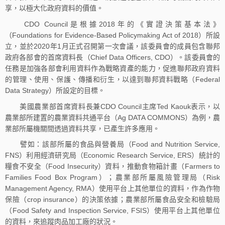
享，以極大化政府資料的價值。
CDO Council是根據2018年的《實證決策基本法》
（Foundations for Evidence-Based Policymaking Act of 2018）所設
立，並於2020年1月正式召開第一次會議，該委員會的成員包含聯邦
政府各部會的首席資料長（Chief Data Officers, CDO）。該委員會的
任務是加強各部會利用資料作為戰略資產的能力，促進聯邦政府資料
的管理、使用、保護、傳播和衍生，以達到聯邦資料戰略（Federal
Data Strategy）所設定的目標。
美國農業部首席資料長兼CDO Council主席Ted Kaouk表示，以
農業部所建置的農業資料共通平台（Ag DATA COMMONS）為例，農
業部所屬機關間透過資料共享，已產生許多應用。
譬如：該部所屬的食品與營養局（Food and Nutrition Service,
FNS）利用經濟研究局（Economic Research Service, ERS）統計的
糧食不安全（Food Insecurity）資料，推動食物箱計畫（Farmers to
Families Food Box Program）；農業部所屬風險管理局（Risk
Management Agency, RMA）使用平台上其他單位的資料，作為作物
保險（crop insurance）的決策依據；農業部所屬食品安全和檢驗局
（Food Safety and Inspection Service, FSIS）使用平台上其他單位
的資料，來追蹤肉品加工廠的狀況。