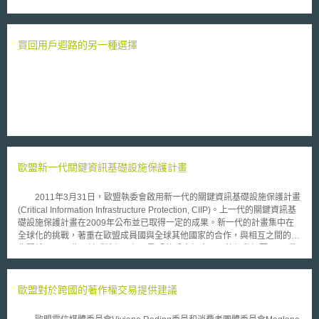
預算幾乎都花費在設立資料中心，單在國家安全部下就設有23個資料中心，
而這也造成了聯邦政府的資源消耗在2000年到2006年間增加了兩倍，為了
落實減少基礎建設花費的政策，並基於安全性的考量，希望能夠盡量利用現
有的系統。 美國政府目前推動的雲端運算倡議計劃有三個主要內容，
買回用戶迴路的另一種選擇
第一個主要內容即為全新的Apps.gov網站，提供企業一個情報交換平台、
社交媒介與雲端IT服務。雖然目前網站尚未完全運作，甚至還曾造成一連串
的錯誤訊息，但美國政府當局仍希望該網站最終能成為一次即可滿足的服務
商店(one-stop shop)，可在一個平台上提供多種類的雲端運算服務。
Kundra表示，美國能源部已經開始使用該網站執行部分相關業務。 該
計畫的第二個重點則是預算，美國政府在2010年將會致力推動雲端運算領
航計畫，並為此編列年度預算，希望能投入更多輕量的工作流程
(lightweight workflows)至雲端科技的發展。而在2011年，美國政府則預計
會發布相關指導準則至各機關部門。 最後，該計劃亦會配合安全性、
歐盟新一代關鍵資訊基礎設施保護計畫
隱私及採購等相關政策。Kundra表示，將會確保所有資料都受到完善保
護。 Google創辦人之一Sergey Brin也宣佈Google將會投入部份雲端
運算系統專供聯邦政府使用，此系統與Google提供給一般企業的系統相
2011年3月31日，歐盟執委會啟用新一代的關鍵資訊基礎設施保護計畫
似，但會針對政府需求稍做修改。除了Google之外，Microsoft、
(Critical Information Infrastructure Protection, CIIP)。上一代的關鍵資訊基
Facebook、Salesforce.com及Vimeo等公司亦提供雲端運算服務予政府機
礎設施保護計畫在2009年公布並已取得一定的成果。新一代的計畫集中在
關使用。
全球化的挑戰，著重在歐盟成員國與全球其他國家的合作，與相互之間的合
作關係。 為了達成這個目標，歐盟執委會訂定以下的行動綱要： (1)準
備和預防：利用成員國論壇(European Forum for Member States, EFMS)分
享資訊及政策。 (2)偵測和反應：發展資訊分享及警示系統，建置民眾、中
小型企業與政府部門間的資訊分享、警示系統。 (3)緩和及復原：發展成員
歐盟對於跨國的著作權交易提供建議
國間緊急應變計畫，組織反應大規模網路安全事件，強化各國電腦緊急反應
團隊的合作。 (4)國際與歐盟的合作：根據歐盟成員國論壇所制訂的，歐洲