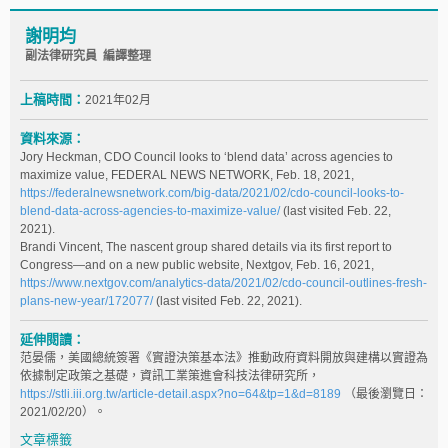
謝明均
副法律研究員 編譯整理
上稿時間：
2021年02月
資料來源：
Jory Heckman, CDO Council looks to ‘blend data’ across agencies to
maximize value, FEDERAL NEWS NETWORK, Feb. 18, 2021,
https://federalnewsnetwork.com/big-data/2021/02/cdo-council-looks-to-
blend-data-across-agencies-to-maximize-value/
(last visited Feb. 22,
2021).
Brandi Vincent, The nascent group shared details via its first report to
Congress—and on a new public website, Nextgov, Feb. 16, 2021,
https://www.nextgov.com/analytics-data/2021/02/cdo-council-outlines-fresh-
plans-new-year/172077/
(last visited Feb. 22, 2021).
延伸閱讀：
范晏儒，美國總統簽署《實證決策基本法》推動政府資料開放與建構以實證為
依據制定政策之基礎，資訊工業策進會科技法律研究所，
https://stli.iii.org.tw/article-detail.aspx?no=64&tp=1&d=8189
（最後瀏覽日：
2021/02/20）。
文章標籤