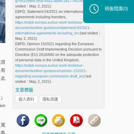
g=951c8f89-5f58-45a3-ad8d-2d1776c24d89
(last
visited：May. 2, 2021)
稍後閱讀
(0)
EBPD, Statement 04/2021 on international
agreements including transfers,
https://edpb.europa.eu/our-work-tools/our-
documents/other-guidance/statement-042021-
international-agreements-including_en
(last visited：
May. 2, 2021)
EBPD, Opinion 15/2021 regarding the European
Commission Draft Implementing Decision pursuant to
Directive (EU) 2016/680 on the adequate protection
of personal data in the United Kingdom,
就須
https://edpb.europa.eu/our-work-tools/our-
具有
documents/other-guidance/opinion-152021-
regarding-european-commission-draft_en
( last
在此
visited：May. 2, 2021)
文章標籤
令」
個人資料
隱私保護
on
並駕
訊委