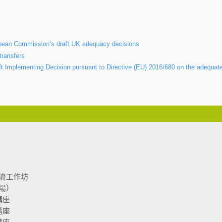
opean Commission’s draft UK adequacy decisions
transfers
t Implementing Decision pursuant to Directive (EU) 2016/680 on the adequat
流工作坊
場）
講座
講座