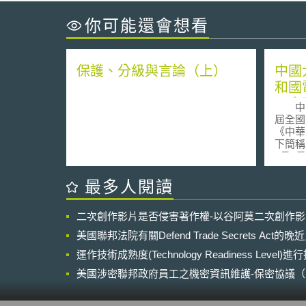
你可能還會想看
保護、分級與言論（上）
中國
和國
子商
中國大
節
屆全國
《中華
下簡稱
1月1
「保障
規範電
最多人閱讀
之意旨
主要規
二次創作影片是否侵害著作權-以谷阿莫二次創作
為、支
易層面。 有鑑於電子
美國聯邦法院有關Defend Trade Secrets Act
市場的
運作技術成熟度(Technology Readiness Level)
對「電
稱「平
美國涉密聯邦政府員工之機密資訊維護-保密協議（Non-disc
平台內
NDA）之使用
保障智
安全之義