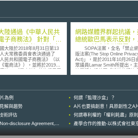
大陸通過《中華人民共
網路媒體界群起抗議，
電子商務法》 針對「電
總統歐巴馬表示反對，
務平台經營者」制定專
SOPA法案遭到擱置
陸於2018年8月31日第13
SOPA法案，全名「禁止
人大常務委員會表決通過了
版法案(The Stop Online Privac
人民共和國電子商務法》（以
Act)」，是於2011年10月26
《電商法》），並將於2019年
眾議員Lamar Smith所提出，
日實施 。《電商法》首條揭示了
持團體包括美國「娛樂軟體協會(
電子商務各方主體合法權益、
Entertainment Software
子商務行為、維護市場秩序」
Association)」、網路域名公司
，除以「電子商務經營者」為
GoDaddy.com、「美國動畫協會
範對象外，亦涵蓋了法律行
Motion Picture Association of
影片為例
何謂「監理沙盒」？
付與物流、爭議解決等各個交
America)」以及「美國商會(Uni
商務平台對
States Chamber of Commerc
的晚近見解與趨勢
A片也要搞創意！具原創性之A
主導作用，《電商法》特別針
等。另外一個類似的法案為美
進行技術評估
子商務平台經營者」（以下簡
何謂專利權的「權利耗盡」原則
院於2011年5月提交的「保護
台」）制定專節，要求其審核
權法案」，簡稱PIPA(Preventing
losure Agreement,
產學合作的推動-以株式會社東京
經營者之資質資格，並課予其
Online Threats to Economic Cre
慧財產權及消費者人身、財產
and Theft of Intellectual Propert
務。分述如下： 為因應電子
Act)，該法案原預訂於2012年1