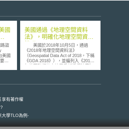
美國
美國通過《地理空間資料
法》，明確化地理空間資料
管理
網路盜
美國於2018年10月5日，通過
y
《2018年地理空間資料法》
日由美國
（Geospatial Data Act of 2018，下稱
主要支
《GDA 2018》），並編列入《2018
the
年美國聯邦航空總署重新授權法案》
（Federal Aviation Administration
Reauthorization Act of 2018）。該法
(the
是接續《2017年地理空間資料法》
（Geospatial Data Act of 2017，下稱
ted
《GDA 2017》），做出進一步的調
e)」等
整。 《GDA 2017》的核心目標
片享有著作權
國參議
就是要根本性地重整管轄權，以順利
?
知識產
發展「國家空間資料基礎建設」
 Real
（National Spatial Data
大學TLO為例-
ativity
Infrastructure）。要點如下： 原先美
y
國有許多管轄的地理空間資料旁枝機
月24日
構，工作重疊性高、權責不清，