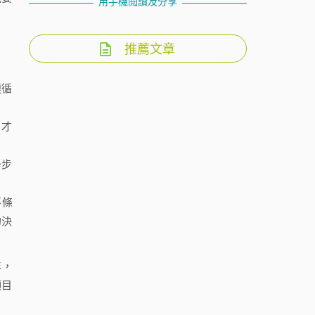
用手機閱讀及分享
推薦文章
遵循
，才
一步
落條
的決
年，
項目