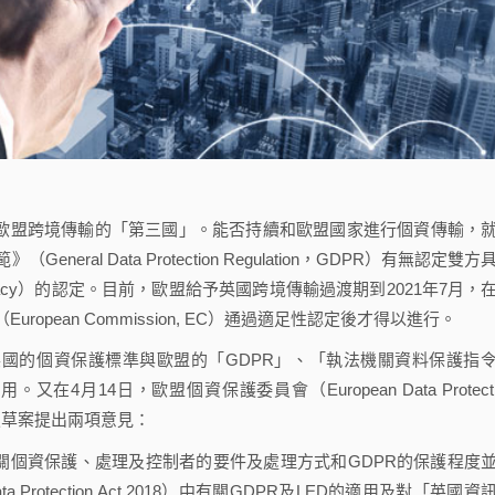
為歐盟跨境傳輸的「第三國」。能否持續和歐盟國家進行個資傳輸，
al Data Protection Regulation，GDPR）有無認定雙方
acy）的認定。目前，歐盟給予英國跨境傳輸過渡期到2021年7月，
pean Commission, EC）通過適足性認定後才得以進行。
英國的個資保護標準與歐盟的「GDPR」、「執法機關資料保護指
性之適用。又在4月14日，歐盟個資保護委員會（European Data Protecti
認定草案提出兩項意見：
關個資保護、處理及控制者的要件及處理方式和GDPR的保護程度
rotection Act 2018）中有關GDPR及LED的適用及對「英國資