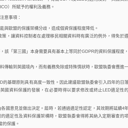
ffice, ICO）所賦予的權利及義務。
注意事項：
能與歐盟的保護架構分歧，造成個資保護程度降低。
」政策，讓資料控制者在處理移民相關資料時有廣泛的例外，得免於
，該「第三國」本身需要具有基本上等同於GDPR的資料保護程度
資料傳輸到英國境內，而有義務免除或特殊情狀時，歐盟執委會應進
ED的基礎原則具有高度一致性。因此建議歐盟執委會引入四年的日
方式，並密切觀察英國資料保護的發展，在必要時得以要求修改或終止LED適足性
各國意見並做出決定。屆時，若通過適足性認定，其效期將延續4
關的適足性及資料保護架構時，歐盟執委會得將其納入定期審查的
當的保護。