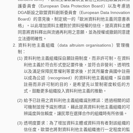
護委員會（European Data Protection Board）以及考慮過
DGA新設之歐盟資料創新委員會（European Data Innovation
Board）的意見後，制定統一的「歐洲資料利他主義同意書表
格」。以此增加資料主體對於資料授權的信任，提高資料主體
同意將資料釋出與流通再利用之意願，並為授權或撤銷同意建
立法遵明確性。
資料利他主義組織（data altruism organisations）管理機
制：
(1) 資料利他主義組織採自願註冊制度，而非許可制。在資料
利他主義於符合形式登記要件後，並符合非營利、透明性
以及滿足保障民眾權利等要求後，於其所屬會員國中註冊
以成為公認（recognised）的資料利他主義組織。採自願
註冊而非許可制的目的，是希望先以管制密度較低的方
式，鼓勵更多組織投入資料利他主義的推動。
(2) 給予已註冊之資料利他主義組織識別標誌：透過相關的認
可機制並授予識別標誌，藉此提高資料利他主義組織的可
辨識度與信賴度，讓民眾在選擇合作的組織時有所依循。
(3) 透明度要求：為了增加資料主體或資料持有者對該組織的
信任度，歐盟也將對資料利他主義組織進行一定程度的監