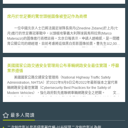
並未能充分給予異議人具夠的意見表達機會，使整體異議人對處理結果滿意
醫療器材新審查途徑（De Novo pathway）及優良評估流程（Excellence
度低落； (3)異議和舉發實際上常同時繫屬於專利廳（特許庁），且由於制
Appraisal process）的審查內涵。在優良評估流程中，相關研發人員須先行
度結構不同無法合併處理；又或者異議人在異議被駁回後再提出舉發，造成
提供必要資訊，以供主管機關驗證該軟體器材之確效（validation）及是否
席丹於世足賽的驚世頭槌圖像被登記作為商標
紛爭解決時程的拖延，增加當事人之負擔且不利專利之安定性。 然而
已符合現行優良製造規範（current good manufacturing practices）與品質
日本廢除異議程序後發現，以言詞審理為原則的專利舉發程序，對於當事人
系統規範（Quality System Regulation, QSR）的要求。而由於以上標準已
間的人力、時間、金錢負擔較過去異議程序為大，尤其對於非都會區的使用
ㄧ位中國北京人士已將法國足球隊長席丹(Zinedine Zidane)於上月(七
在此程序中先行驗證，主管機關得簡化上市前審查的相關查證程序，並加速
者，或是偏向研發而不進行製造的大學單位更不易進行運用，造成專利撤銷
月)進行的世足賽冠軍戰中，以頭槌攻擊義大利隊球員馬特拉齊(Marco
查驗流程。 在測試方案中，則說明FDA將同時對同一軟體器材進行軟
制度的受使用數下降。如此一來雖然短時間內專利核准數量和速度可因而提
Materazzi)的圖像進行商標註冊。北京日報表示，申請人趙曉凱，是一間體
體預驗證審查及傳統審查，並比較兩種途徑的結果，以確保軟體預驗證審查
昇，但長此以往恐將增加有瑕疵的專利在市場上存在和流通的可能性，而更
育公關公司的總經理，目前考慮將這個黑白剪影圖像拍賣。曹先生以2,000
途徑中的每一個程序都可以有效評估產品上市前所應符合的必要標準。最
令日本方面憂心的是若事業者於獲得專利後已大舉進行投資，經過相當時日
元人民幣(250美元，196歐元，8,000台幣)註冊了服裝、鞋類、帽子以及啤
後，FDA綜合軟體預驗證計畫及測試方案，提出「運作模式初版」，以協助
與競爭者間發生侵權糾紛後才被專利廳或法院認定專利無效，將可能對事業
酒產品之商標，並且準備以一百萬人民幣(125,000美元，98,000歐元、
相關人員了解現行的規範架構與處理程序，並期待藉此促進技術開發者及主
造成致命的損害[4]。因此在商業活動全球化，國際專利也透過專利高速公路
4,000,000台幣)的代價拍賣該等商標權。趙先生在受訪時表示，「在世界盃
管機關間的溝通。FDA並於運作模式文件中提到，將在2019年3月8日前持
而加快取得速度的現在，提高專利權安定的必要性也與日俱增。 基於
決賽後結束二天後，我就開始構思商標圖像。」。「這個圖像的識別率極
美國國家公路交通安全管理局公布車輛網路安全最佳實踐，呼籲
續接受相關人員的建議，而未來將參酌建議調整計畫內容。
上述背景，日本於2014年修正之專利法中，重新納入了異議制度，允許任
高。此外，藉由使用剪影的創作方式，讓我可以避免侵犯這位足球明星的肖
業界遵循
何人（包括利害關係人及其他第三人在內），在專利公告後六個月內以不符
像權」。趙先生的公司只是眾多想利用這位球星的不光采行為而獲利的眾多
美國國家公路交通安全管理局（National Highway Traffic Safety
專利要件、不符權利互惠原則、不應核發專利之發明、重複核發專利、欠缺
公司之ㄧ。舉例而言，一首諷刺這記頭槌的歌曲目前高居法國音樂聊天室的
Administration, NHTSA）於2022年9月9日公布2022年最新版本之當代車
說明書支持等涉及公眾利益之理由，向專利廳聲明異議並進行書面審查。若
排行榜首位。此外，這個犯規同時也成為許多網路笑話、線上遊戲以及諷刺
輛網路安全最佳實踐（Cybersecurity Best Practices for the Safety of
專利廳審查後初步認定異議有理由，將向專利權人發出撤銷理由通知，專利
影片的主題。
Modern Vehicles），強化政府對先進聯網車輛網路安全之把關。 文件
權人則可在縮限專利申請範圍、訂正誤記誤譯、就不明瞭記載進行釋明等不
將網路安全實踐項目區分為「一般網路安全最佳實踐」及「車輛技術網路安
使專利範圍擴大的前提下，提出專利內容的更正；另一方面，異議人也可就
全最佳實踐」兩塊，前者主要為公司整體組織網路安全文化與監管機制之建
專利廳的撤銷理由通知以及專利權人的更正請求提出意見書。此作法除可有
立；後者則偏重於技術性的建議內涵。 「一般網路安全最佳實踐」共
效落實異議制度提昇專利品質、排除不適當專利外，亦可提高異議人對於異
有45項要點，核心概念為：公司應訂定明確的網路安全評估程序，由領導階
最多人閱讀
議結果的滿意度；此外在恢復異議程序的同時，新制也針對舉發程序進行修
層負責相關監督責任，定期執行網路安全之風險評估及第三方公正稽核，並
正，將發動舉發程序的權利主體限於利害關係人。 二、修正後日本專利異
對其所發現之風險弱點採取保護措施並持續監控，同時應妥善保存所有網路
議和舉發程序分析 修正後的日本專利法，針對已公告核准的專利權再
二次創作影片是否侵害著作權-以谷阿莫二次創作影片為例