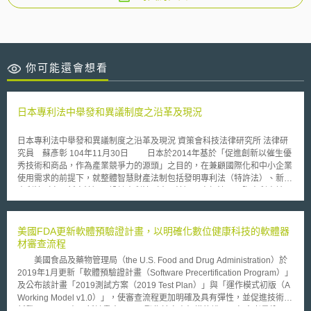
你可能還會想看
日本專利法中舉發和異議制度之沿革及現況
日本專利法中舉發和異議制度之沿革及現況 資策會科技法律研究所 法律研
究員 蘇彥彰 104年11月30日 日本於2014年基於「促進創新以催生優
秀技術和商品，作為產業競爭力的源頭」之目的，在兼顧國際化和中小企業
使用需求的前提下，就整體智慧財產法制包括發明專利法（特許法）、新型
專利法（実用新案法）、設計專利法（意匠法）、商標法、國際專利申請
法、專利師法等進行相當程度的修正，而其中專利法的修正重點之一為重新
建立專利[1]的異議程序，並修正原有舉發程序之主體資格。由於日本產業種
類和專利法制均與我國相近，其產業界對於專利之運用策略亦為值得我國業
美國FDA更新軟體預驗證計畫，以明確化數位健康科技的軟體器
者參考之對象[2]，因此我國對於日本在相隔超過十年後再次恢復異議程序，
材審查流程
使專利撤銷重新回歸異議和舉發雙軌制度之修正背景和具體作法，應有進行
美國食品及藥物管理局（the U.S. Food and Drug Administration）於
了解之必要。 一、日本專利撤銷制度沿革 日本於2003年時，基於以下
2019年1月更新「軟體預驗證計畫（Software Precertification Program）」
原因[3]，廢除了原已實行超過80年的專利異議制度，將異議制度的功能整
及公布該計畫「2019測試方案（2019 Test Plan）」與「運作模式初版（A
合於專利舉發制度中： (1)異議和舉發在制度設計上的區別性不足，以致於
Working Model v1.0）」，使審查流程更加明確及具有彈性，並促進技術創
實務上同樣都被視為解決私權紛爭的方式； (2)當時的異議制度，在過程中
新發展。 在更新計畫中，FDA聚焦於審查架構的說明，包含考量納入