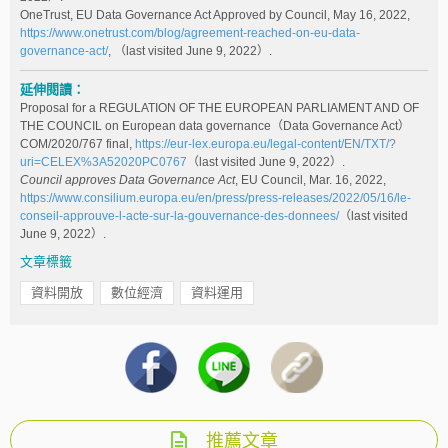
OneTrust, EU Data Governance Act Approved by Council, May 16, 2022,
https://www.onetrust.com/blog/agreement-reached-on-eu-data-
governance-act/
, （last visited June 9, 2022）.
延伸閱讀：
Proposal for a REGULATION OF THE EUROPEAN PARLIAMENT AND OF
THE COUNCIL on European data governance（Data Governance Act）
COM/2020/767 final,
https://eur-lex.europa.eu/legal-content/EN/TXT/?
uri=CELEX%3A52020PC0767
（last visited June 9, 2022）.
Council approves Data Governance Act
, EU Council, Mar. 16, 2022,
https://www.consilium.europa.eu/en/press/press-releases/2022/05/16/le-
conseil-approuve-l-acte-sur-la-gouvernance-des-donnees/
（last visited
June 9, 2022）.
文章標籤
資料開放
數位經濟
資料運用
推薦文章