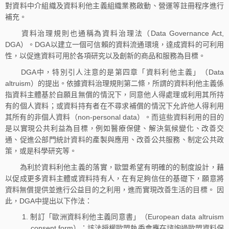
對資料中介組織及資料利他主義組織業務啟動、營運等註冊程序進行
補充。
資料治理規則也通稱為資料治理法（Data Governance Act,
DGA）。DGA以建立一個可信賴的資料流通環境，達成資料的可利用
性，以促進資料可用於各項研究以及創新的商品和服務為目標。
DGA中，特別引人注意的是第四章「資料利他主義」（Data
altruism）的提出。依據資料治理規則第二條，所謂的資料利他主義係
指資料主體基於自願且無償的情況下，同意他人得處理或利用其所持
有的個人資料；或資料持有者在不尋求補償的情況下允許他人得利用
其所有的非個人資料（non-personal data）。而這些資料利用的目的
是以實現公共利益為目標，例如醫療保健、解決氣候變化、改善交
通、促進公部門統計資料的產製與應用、改善公共服務、制定公共政
策，或是科學研究等。
為利於資料利他主義的落實，歐盟希望有明確的的制度設計，藉
以促成更多資料主體或資料持有人，在有足夠信任的基礎下，願意將
資料無償提供並進行公益目的之利用，進而實現改善生活的目標。 因
此，DGA中提出以下作法：
制訂「歐洲資料利他主義同意書」（European data altruism
consent form）：該法授權歐盟執委會應在諮詢過歐盟資料保