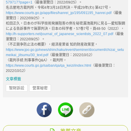
579717?page=1
（最後瀏覽日：2022/09/25）。
名古屋地方裁判所，令和4年3月18日判決，平成29年(わ) 第427号，
https://www.courts.go.jp/app/files/hanrei_jp/195/091195_hanrei.pdf
（最後
瀏覽日：2022/09/25）。
松田正久，日本のが科学技術発展阻害の例を秘密漏洩裁判に見る—愛知製鋼
による告訴事件で無罪判決，日本の科学者，57卷7号，頁48-50（2022），
http://h-supporters.net/journal_of_japanese_scientists_2022_07.pdf
（最後
瀏覽日：2022/09/25）。
〈不正競争防止法の概要〉，経済産業省 知的財産政策室，
https://www.jpo.go.jp/news/shinchaku/event/seminer/document/chizai_setu
meikai_jitsumu/30_text.pdf
（最後瀏覽日：2022/10/12）
〈裁判手続 刑事事件Q&A〉，裁判所，
https://www.courts.go.jp/saiban/qa/qa_keizi/index.html
（最後瀏覽日：
2022/10/12）
文章標籤
智財訴訟
營業秘密