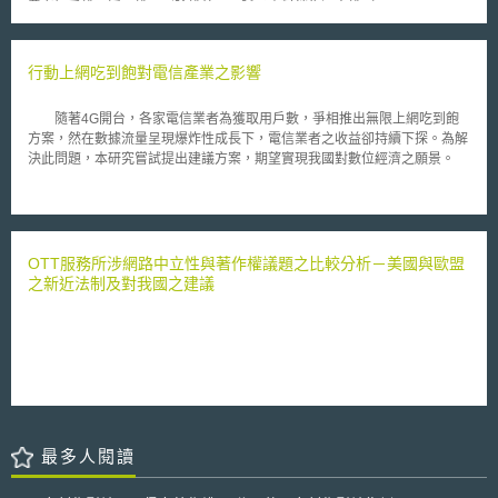
費者知悉權、近用權、刪除權外，更賦予資料銷售退出權（right to opt out
專利進行分類的目標。以色列專利局局長Asa Kling表示：「隨著新系統的
sales）及不受歧視權（right to discrimination）。並於俄州境內規範三種企
轉變，以色列專利局將強化審查專業及效率，並改善提供給以色列申請人的
業：（一）年營收逾2,500萬美元；（二）單一年度內經手10萬名以上消費
服務。」
者個資；（三）年營收半數源自於個人資料銷售且經手2.5萬名以上消費者
行動上網吃到飽對電信產業之影響
個資。 惟所稱企業，排除如：州立機關或機構、受管制之金融機構及
其附屬單位、實體或關係組織、高等教育機構等；至所稱消費者個資，則排
隨著4G開台，各家電信業者為獲取用戶數，爭相推出無限上網吃到飽
除如：法規保護之個資（如健康資訊及紀錄、病患辨識資訊、人類受試者之
方案，然在數據流量呈現爆炸性成長下，電信業者之收益卻持續下探。為解
個資及相關資訊、病患安全工作成果、個人信用等）、依法（如駕照法、家
決此問題，本研究嘗試提出建議方案，期望實現我國對數位經濟之願景。
事法、醫療法及本法等）所得個資或依法授權得使用於公衛之資訊等。
特別的是，如企業違反本法，消費者並無獨立訴訟權，其執法權專屬州
總檢察長。因此，如本法日後通過並施行，無論對俄州企業抑或消費者權益
之影響，均有待觀察。
OTT服務所涉網路中立性與著作權議題之比較分析－美國與歐盟
之新近法制及對我國之建議
最多人閱讀