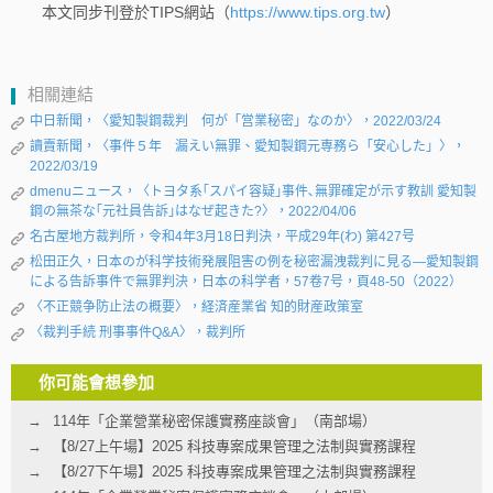
本文同步刊登於TIPS網站（
https://www.tips.org.tw
）
相關連結
中日新聞，〈愛知製鋼裁判 何が「営業秘密」なのか〉，2022/03/24
讀賣新聞，〈事件５年 漏えい無罪、愛知製鋼元専務ら「安心した」〉，
2022/03/19
dmenuニュース，〈トヨタ系｢スパイ容疑｣事件､無罪確定が示す教訓 愛知製
鋼の無茶な｢元社員告訴｣はなぜ起きた?〉，2022/04/06
名古屋地方裁判所，令和4年3月18日判決，平成29年(わ) 第427号
松田正久，日本のが科学技術発展阻害の例を秘密漏洩裁判に見る—愛知製鋼
による告訴事件で無罪判決，日本の科学者，57卷7号，頁48-50（2022）
〈不正競争防止法の概要〉，経済産業省 知的財産政策室
〈裁判手続 刑事事件Q&A〉，裁判所
你可能會想參加
114年「企業營業秘密保護實務座談會」（南部場）
【8/27上午場】2025 科技專案成果管理之法制與實務課程
【8/27下午場】2025 科技專案成果管理之法制與實務課程