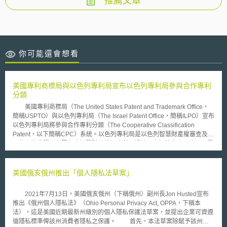
推薦文章
你可能還會想看
美國專利商標局與以色列專利局宣布以色列專利局參與合作專利
分類
美國專利商標局（The United States Patent and Trademark Office，
簡稱USPTO）與以色列專利局（The Israel Patent Office，簡稱ILPO）宣布
以色列專利局將參與合作專利分類（The Cooperative Classification
Patent，以下簡稱CPC）系統。以色列專利局是以色列智慧財產權審查及註
冊的主管機關，主要負責智慧財產權如專利、設計、商標的審查、註冊及異
議。 CPC已於2013年1月正式啟用。美國專利商標局及歐洲專利局
(European Patent Office，簡稱EPO)自2010年10月共同發展一個可用於雙
方不同審查程序的相容分類系統，降低工作上不必要的重複作業以強化效
美國俄亥俄州推出「個人隱私法草案」
率。美國專利商標局局長Michelle K. Lee.表示：「合作專利分類系統了除
證明美國專利商標局與以色列專利局良好的關係及合作精神外，更能夠幫助
2021年7月13日，美國俄亥俄州（下稱俄州）副州長Jon Husted宣布
國內外申請專利的創新者與企業。」 美國專利商標局已於2016年7月提
推出《俄州個人隱私法》（Ohio Personal Privacy Act, OPPA，下稱本
供以色列專利局CPC的相關訓練。美國專利商標局及以色列專利局預計進一
法），這是美國近期最新州級別的個人隱私保護法草案，並提出企業可資遵
步著手進行更深入的CPC相關訓練與交流事宜。以色列專利局及美國專利商
循隱私標準俾該州消費者隱私之保護。 首先，本法草案除賦予該州消
標局之間的合作正持續擴展當中，並已達到以CPC為以色列專利局所收藏之