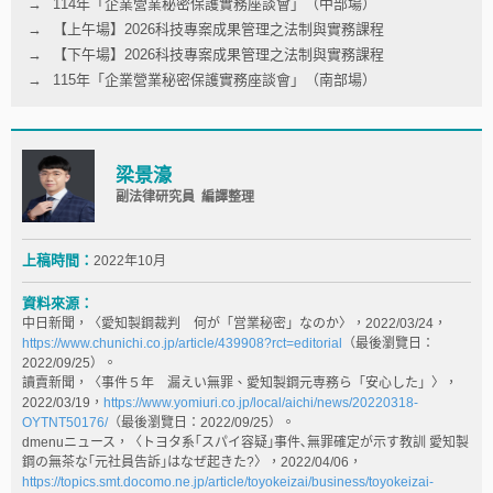
114年「企業營業秘密保護實務座談會」（中部場）
【上午場】2026科技專案成果管理之法制與實務課程
【下午場】2026科技專案成果管理之法制與實務課程
115年「企業營業秘密保護實務座談會」（南部場）
梁景濠
副法律研究員 編譯整理
上稿時間：
2022年10月
資料來源：
中日新聞，〈愛知製鋼裁判 何が「営業秘密」なのか〉，2022/03/24，
https://www.chunichi.co.jp/article/439908?rct=editorial
（最後瀏覽日：
2022/09/25）。
讀賣新聞，〈事件５年 漏えい無罪、愛知製鋼元専務ら「安心した」〉，
2022/03/19，
https://www.yomiuri.co.jp/local/aichi/news/20220318-
OYTNT50176/
（最後瀏覽日：2022/09/25）。
dmenuニュース，〈トヨタ系｢スパイ容疑｣事件､無罪確定が示す教訓 愛知製
鋼の無茶な｢元社員告訴｣はなぜ起きた?〉，2022/04/06，
https://topics.smt.docomo.ne.jp/article/toyokeizai/business/toyokeizai-