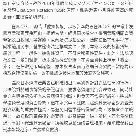
鋼」意見分歧。故於2014年離職另成立マグネデザイン公司，翌年研
究發現Giga Spin Rotation (GSR)原理，能製造更小且性能更高的感
測器，並取得多項專利。
在2017年，原告「愛知製鋼」以被告本蔵等在2013年的會議中洩
露營業秘密等為理由，提起告訴。經過兩次搜查，檢調發現相關會議
筆記及白板照片等證據，故向法院提起公訴。法院指出在刑事程序，
同樣適用民事上營業秘密法定構成要件，然而本案涉及的技術資訊，
屬於工程上一般性、抽象性資訊，不符合秘密性要件。此外，法院認
為原告「愛知製鋼」除未落實機密分級，在書面資料上標示「機密」
外；且在保密期限屆滿後，亦未與生產商再簽署保密契約，難認為已
採取合理保密措施，故不能認定被告本蔵等洩漏營業秘密。
雖然日本經濟產業省已明確指出刑事罰係針對違法性高的行為，
且法院對於刑事訴訟的舉證程度，要求必須達到無合理懷疑。同時社
會亦有輿論認為調查人員應慎重判斷，避免因不當提起訴訟，造成科
學技術發展的負面影響。但在本案中，法院則強調營業秘密對於企業
經濟活動的重要性極高，為避免因營業秘密侵害行為，致損害企業競
爭力，故採取刑事保護的必要性，越發提高。綜上所述，若企業欲透
過刑事罰，保護營業秘密，須採取更嚴謹的管理措施，始能確保藉由
刑事訴訟程序，主張權利救濟。