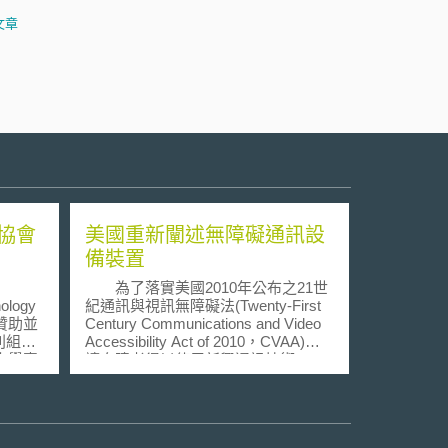
文章
協會
美國重新闡述無障礙通訊設
備裝置
為了落實美國2010年公布之21世
nology
紀通訊與視訊無障礙法(Twenty-First
門贊助並
Century Communications and Video
利組
Accessibility Act of 2010，CVAA)，
大學專
讓身障者得以使用新興通訊技術，
ty
FCC於今（2013）年4月29日公布第
，至今已經
二次報告與命令(Second Report and
間大學
Order)。本次規範重點在修訂2011年
，為美
對1934年通訊法(Communications