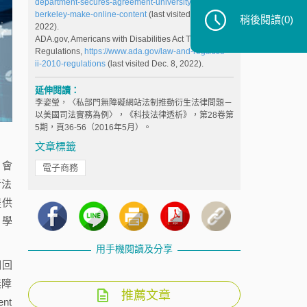
department-secures-agreement-university-california-
berkeley-make-online-content
(last visited Dec. 8,
稍後閱讀
(0)
2022).
ADA.gov, Americans with Disabilities Act Title II
Regulations,
https://www.ada.gov/law-and-regs/title-
ii-2010-regulations
(last visited Dec. 8, 2022).
延伸閱讀：
李姿瑩，〈私部門無障礙網站法制推動衍生法律問題－
以美國司法實務為例〉，《科技法律透析》，第28卷第
5期，頁36-56（2016年5月）。
文章標籤
、會
電子商務
者法
提供
、學
用手機閱讀及分享
期回
無障
推薦文章
nt