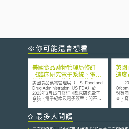
你可能還會想看
美國食品藥物管理局修訂
英國
《臨床研究電子系統、電子
速度
紀錄及電子簽章：問答集》
美國食品藥物管理局（U.S. Food and
201
指引草案
Drug Administration, US FDA）於
Ofcom
2023年3月15日修訂《臨床研究電子
對英國
系統、電子紀錄及電子簽章：問答
查，寬
集》（Electronic Systems, Electronic
月的6.2
Records, and Electronic Signatures in
近半（
Clinical Investigations: Questions and
10M
最多人閱讀
Answers）指引草案，為試驗委託
真實速
者、臨床研究人員、人體研究倫理審
平均廣告
二次創作影片是否侵害著作權-以谷阿莫二次創作