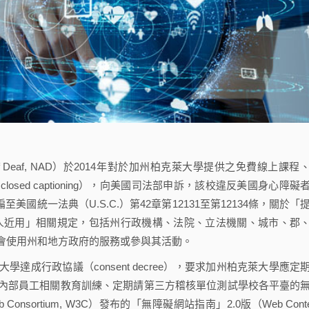
n of Deaf, NAD）於2014年對於加州柏克萊大學提供之免費線上課程
ed captioning），向美國司法部申訴，該校違反美國身心障礙
A）第二章，即收編至美國統一法典（U.S.C.）第42章第12131至第12134條，關於「
供他人近用」相關規定，包括州行政機構、法院、立法機關、城市、郡
會使用州和地方政府的服務或參與其活動。
行政協議（consent decree），要求加州柏克萊大學應定
內部員工相關教育訓練、定期請第三方稽核單位測試學校各平臺的
onsortium, W3C）發布的「無障礙網站指南」2.0版（Web Conte