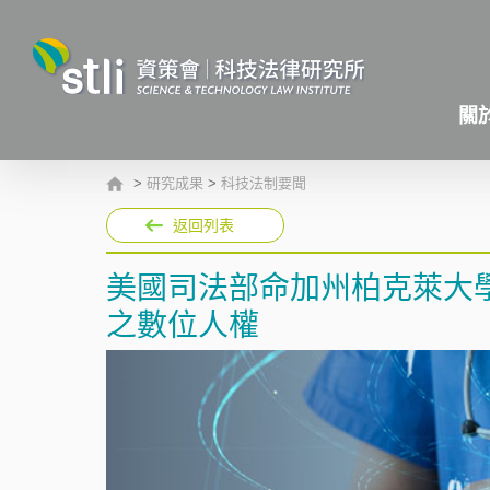
關
>
研究成果
>
科技法制要聞
返回列表
美國司法部命加州柏克萊大
之數位人權