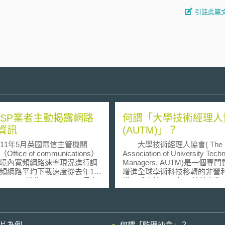
引註此篇
ISP業者主動揭露網路
何謂「大學技術經理人
資訊
(AUTM)」？
1年5月英國電信主管機關
大學技術經理人協會( The
（Office of communications）
Association of University Tech
境內寬頻網路速率現況進行調
Managers, AUTM)是一個專
頻網路平均下載速度從去年11
增進全球學術科技移轉的非營
Mbits/s增為6.8Mbits/s，且有
織，成立於1974年，其前身為
47%）的使用者可享受到超過
利管理協會(Society Of Universi
bit/s的速度。 但廣告速度與
Patents Administrators）
度間的差距擴大，今年5月業者
擁有超過3000位來自超過300
速度為15Mbit/s,，較真實速
技術轉移室的經理人成為會員
影片為例
何謂「監理沙盒」？