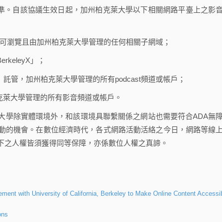
2.0）AA等級技術標準。自該協議生效日起，加州柏克萊大學以下相關網路平臺上之影
du）及公眾可瀏覽且由加州柏克萊大學管理的任何相關子網域；
eleyX」；
ify）託管，加州柏克萊大學管理的所有podcast頻道或帳戶；
克萊大學管理的所有影音頻道或帳戶。
學除實體環境外，和該環境具聯繫關係之網站也需要符合ADA無
動的機會。在數位經濟時代，各式網路活動活絡之今日，網路等線
下之人權皆須獲得同等保障，亦係數位人權之真諦。
ment with University of California, Berkeley to Make Online Content Accessi
ons