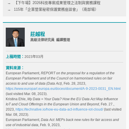
【下午場】2026科技專案成果管理之法制與實務課程
115年「企業營業秘密保護實務座談會」（南部場）
莊越程
高級法律研究員 編譯整理
上稿時間：
2023年03月
資料來源：
European Parliament,
REPORT on the proposal for a regulation of the
European Parliament and of the Council on harmonised rules on fair
access to and use of data (Data Act)
, Feb. 28, 2023,
https://www.europarl.europa.eu/doceo/document/A-9-2023-0031_EN.html
(last visited Mar. 08, 2023).
Kristina Ehle,
My Data = Your Data? How the EU Data Act May Influence
IoT and Cloud Offerings in the European Union and Beyond
, Feb. 27.,
2023,
https://technative.io/how-eu-data-act-influence-iot-cloud/
(last visited
Mar. 08, 2023).
European Parliament,
Data Act: MEPs back new rules for fair access and
use of industrial data
, Feb. 9, 2023,