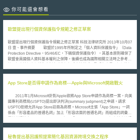
你可能還會想看
歐盟提出現行個資保護指令規範之修正草案
歐盟提出現行個資保護指令規範之修正草案 科技法律研究所 2013年10月07
日 壹、事件摘要 歐盟於1995年所制定之「個人資料保護指令」（Data
Protection Directive，95/46/EC，下稱個資保護指令），其基本原則確保了
歐盟會員國個人資料基本權利之保障，後續也成為國際相關立法時之參考依
據。但由於個資保護指令制定時為框架式立法模式，歐盟各會員國仍須將相
關規定內國法化，導致各會員國間對於個人資料保護標準產生差距。 貳、
重點說明 一、立法緣起 歐盟現行之「個資保護指令」是第一部解決關
於個人資料處理與自由流通保護之指令，主要在於提供歐盟境內關於個人資
App Store是否得申請作為商標---Apple與Microsoft開啟戰火
料及隱私權保護之規定。但由於該指令使各會員國之規範不具統一性，且制
定之時科技尚屬發展階段。為解決科技發展與各國形成之保護差距，歐盟執
2011年1月Microsoft針對Apple欲將App Store申請作為商標一案，向美
委會(European Commission)在2012年1 月25 日，向歐洲理事會
國專利商標局(USPTO)提出即決判決(summary judgment)之申請，請求
（European Commission）及歐洲議會（European Parliament）正式提出
USPTO拒絕允許App Store註冊為商標。Microsoft主張「App Store」一詞
「一般個人資料保護規則」（General Data Protection Regulation）草案共
係由「形容產品的普通名詞」加上「形容店面的普通名詞」而組成的詞彙，
91 條。預計於2015年施行，並取代現行個資保護指令，全面並一致性適用
屬於普通性字眼(generic terms)，如同「Computer Store」一詞之前也被認
於各會員國。 二、關鍵改變 本次一般個人資料保護規則草案相較於現
定為屬於普通性詞彙，不得註冊為商標。此外，Microsoft還主張App Store
行個資保護指令，主要有資料當事人權利行使新增與強化、當事人同意要件
這個詞語已經被許多同業、新聞媒體、消費者甚至Apple本身，作為普通性
標準提高、適用主體擴大、申訴權力強化、資料管理人資料保護責任之加
詞彙加以廣泛使用，例如黑苺公司使用App World、三星公司使用Samsung
秘魯提出基因護照提案簡化基因資源跨境交換之程序
重、損害賠償與相關罰則之規定等，並將各項規定更加明確化，以解決長期