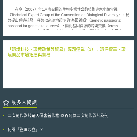
App、惠普公司使用App Catalog來形容自家的應用程式專賣店。因此，
以來歐盟會員國間因保護水準不一所形成之衝突現象。 參、事件評析
App Store不應被註冊為商標，否則將造成他人無法正常使用此普通性詞
一般個人資料規則草案提出後，歐盟與英國分別針對新規則草案進行評估。
在今（2007）年1月底召開的生物多樣性公約技術專家小組會議
彙。 另一方面，Apple於2011年3月向美國專利商標局提出說明，反駁
歐盟執委會認為，新規則可協助歐盟境內解決長期以來因個資法保護水準不
（Technical Expert Group of the Convention on Biological Diversity），秘
Microsoft的指控，Apple並舉The Paper Store、The Container Store等商
一所形成之衝突，進而為當地企業帶來約23億歐元之效益；但英國當地卻持
魯提出透過核發一種類似來源地證明的“基因護照”（genetic passports;
標法先例，說明這些名詞最後皆被認定為具有爭議性之「描述性詞彙
反面見解，認為新法將使企業提高所需擔負之行政成本，且高規格之法遵要
passport for genetic resources），簡化基因資源的跨境交換（cross-
(descriptive terms) 」，而得以註冊登記為商標。Apple進一步認為
求也使資料管理人陷入難以遵守之情況，進而影響歐盟之競爭力。國際上激
border exchanges）手續，以便協助更多國家得以靈活利用各國基因資
Microsoft聘請的專家所提出可證明「App Store」一詞為普通性詞彙的相關
烈的討論聲浪與分歧之見解，也使得該規則草案自提出至今已一年多的時
訊。由於透過基因護照的核發，一國對其基因資源的掌控得以超出其國境之
證據，其取樣係有問題。因其是以app store小寫字樣為關鍵字，並輸入在
間，仍未正式拍板定案。 歐盟於1995年制定之個資保護指令，自1998
外，因此秘魯此項提案受到許多專家背書支持。 根據1992簽署的生物
Westlaw資料庫中進行查詢，而這樣的採樣方式，當然會導向app store一詞
年生效之後，不僅在各會員國進行個資保護時扮演關鍵性角色，更為國際上
安全議定書（Convention on Biological Diversity, CBD），各國對源自於其
「環境科技、環境政策與貿易」專題連載（3）：環保標章、環
的使用情境偏向於普通性詞彙使用(generic use)。另外，Apple也以
個人資料保護或隱私保護之參考依據，其動向更為各國所專注與留意。而隨
國境內之基因資源擁有主權。基因資源為生技研究所仰賴的重要研究資源，
境商品市場拓展與貿易
Microsoft十多年來大眾對其WINDOWS商標屬於普通性詞彙之爭議及指控為
著時代轉變與科技演進，歐盟期許未來不只是在歐盟境內，更可將個人資料
基因資源的豐富與否取決於生物多樣性。由於具備豐富生物多樣性的國家多
例，認為在衡量系爭詞彙是否屬於普通性名詞而無法作為商標使用的判斷
或隱私保護相關資訊與要求，擴及歐盟以外之國家，因而於2012年提出新
集中在開發中的「南方」國家，長久以來，這些國家境內的基因資源被來自
上，須就系爭詞彙整體觀之，透過蒐集大量事實以評估系爭詞彙對相關大眾
規則草案，而後續相關發展，更值得我們持續留意跟進。
於已開發國家的機構以「研究」、「學術交流」等各種名目帶出，卻無法享
（relevant public）之主要意義(primary significance)為何。例如相關大眾
受其研究成果，導致目前對基因資源已立法管理的國家（多為開發中國
就app store此詞彙的主要認知是聯想到「Apple」所經營的線上應用程式專
家），法令內容主要偏向阻擋不法利用，而非鼓勵多元利用，無形中使國際
賣商店，抑或相關大眾看到app store一詞直接想到其意指一般應用程式商
間基因資源之使用逐漸形成壁壘。 秘魯最近所提出的提案即是為了解
店。 在雙方激烈唇槍舌戰中，究竟這場App Store商標申請准駁戰，會
決上述問題，根據秘魯的提案，每一種資源的“基因護照”將發給CBD會員國
由Apple還是Microsoft取得勝利？容我們拭目以待。
負責主管基因資源管理事務的政府主管機關。“基因護照”將涵蓋所有的基因
最多人閱讀
資源，包括動物、植物及微生物；護照中將會註明此等物質之來源地、特性
及負責單位。透過基因護照的核發，國與國之間得以建構基因資源流動及運
送的國際共識。由於此項提案受到生物多樣性公約技術專家小組會議二十五
二次創作影片是否侵害著作權-以谷阿莫二次創作影片為例
國代表的全體同意，CBD秘書處希望該提案能在今（民國96）年10月將在
加拿大召開的第九屆大會中通過。
何謂「監理沙盒」？