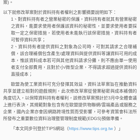
案)。
以下就修改草案對於資料持有者權利之影響摘要說明如下：
1、對資料持有者之營業秘密的保護，資料持有者就其有營業秘密
之資料，能要求使用者保護該資料的秘密性，並要求使用者要採
取一定之保密措施，若使用者未能執行該保密措施，資料持有者
可暫停資料共享；
2、資料持有者提供資料之對象為公司時，可對其請求之合理補
償，該合理補償包含產生/處理資料與提供資料等讓資料可用的成
本，惟該資料成本若可與其他資料請求分攤，則不應由單一使用
者支付全部費用，且對於小/微型企業，不得請求超過提供資料的
直接成本；
歐盟為使工業資料可充分發揮其效益，資料法草案旨在推動資料
共享並建立相對的遊戲規則，此次修改草案從營業秘密與成本補償的
角度切入，以保障資料持有者權利，該修改草案預計於3月中全體會議
上進行表決，其規範對象包含有在歐盟提供物聯網/雲端產品或服務之
企業，國內企業亦會因網路跨境性質而受影響，可參考資策會科法所
所發布之重要數位資料治理暨管理制度規範(EDGS)預做準備。
「本文同步刊登於TIPS網站（
https://www.tips.org.tw
）」