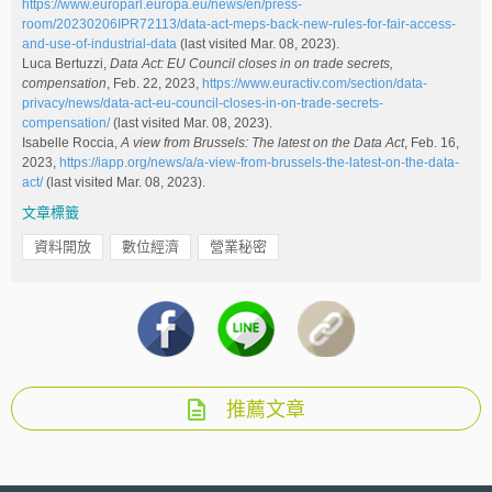
https://www.europarl.europa.eu/news/en/press-
room/20230206IPR72113/data-act-meps-back-new-rules-for-fair-access-
and-use-of-industrial-data
(last visited Mar. 08, 2023).
Luca Bertuzzi,
Data Act: EU Council closes in on trade secrets,
compensation
, Feb. 22, 2023,
https://www.euractiv.com/section/data-
privacy/news/data-act-eu-council-closes-in-on-trade-secrets-
compensation/
(last visited Mar. 08, 2023).
Isabelle Roccia,
A view from Brussels: The latest on the Data Act
, Feb. 16,
2023,
https://iapp.org/news/a/a-view-from-brussels-the-latest-on-the-data-
act/
(last visited Mar. 08, 2023).
文章標籤
資料開放
數位經濟
營業秘密
推薦文章