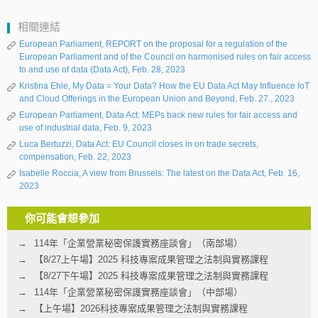
相關連結
European Parliament, REPORT on the proposal for a regulation of the
European Parliament and of the Council on harmonised rules on fair access
to and use of data (Data Act), Feb. 28, 2023
Kristina Ehle, My Data = Your Data? How the EU Data Act May Influence IoT
and Cloud Offerings in the European Union and Beyond, Feb. 27., 2023
European Parliament, Data Act: MEPs back new rules for fair access and
use of industrial data, Feb. 9, 2023
Luca Bertuzzi, Data Act: EU Council closes in on trade secrets,
compensation, Feb. 22, 2023
Isabelle Roccia, A view from Brussels: The latest on the Data Act, Feb. 16,
2023
你可能會想參加
114年「企業營業秘密保護實務座談會」（南部場）
【8/27上午場】2025 科技專案成果管理之法制與實務課程
【8/27下午場】2025 科技專案成果管理之法制與實務課程
114年「企業營業秘密保護實務座談會」（中部場）
【上午場】2026科技專案成果管理之法制與實務課程