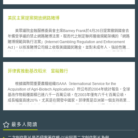
脅。 最終規則指出，去識別化敏感個人資料若經大量蒐集，仍可能被重新
識別，因此原則上禁止或限制任何美國人在知情的情況下，與受關注的國家
或個人進行該等資料的大量交易。其將敏感個人資料定義為社會安全碼、精
美民主黨提案開放網路賭博
確地理位置、車輛遙測資訊（vehicle telemetry information）、基因組以及
個人健康、財務資料或其他足資識別個人之資料，並定義禁止及限制交易的
美眾議院金融服務委員會主席Barney Frank於4月26日提案撤銷國會去
型態。同時，最終規則除設有若干豁免交易類型外，也定有一般及特別許可
年備受爭議的禁止網路賭博法案，取而代之制定聯邦層級規範架構的「網路
交易規定，並授權司法部得核發、修改或撤銷前述許可。一般許可交易的類
賭博規範與執行法案」(Internet Gambling Regulation and Enforcement
型將由總檢察長另行公布；特別許可則由總檢察長依個案酌情例外核准。
Act )，以核准賭博公司線上收取美國國民賭金，並對未成年人、強迫性賭
該規則課予交易方持續報告（reporting）、盡職調查（due diligence）、
博、洗錢與詐欺等須採取保護措施。 布希總統去年十月所簽署通過的
稽核（audit）、紀錄留存（recordkeeping）等義務，並針對涉及政府相關
法律，要求銀行與信用卡公司拒絕付款給美國司法管轄權外約2300家的賭
資訊或美國國民大量敏感個人資訊之商業交易，例如投資、雇傭、資料仲介
博網站，造成賭博業的空前危機。Frank在個人網站批評，〝此法律是對美
（data brokerage）及供應商契約，提出資安要求，以降低受關注國家或個
國人身自由的不當的干預〞。壓力不止於此，WTO也稍早議決美國的此限
菲律賓推動基改稻米 窒礙難行
人獲取該類特定資訊的風險。最後，該規則定有民事罰款（37萬美金以
制不合法，因為某些國內的活動如賽馬，排除外國的公司而形成差別的對
下）、刑事處罰（100萬美金以下或20年以下徒刑），並設立申訴之救濟措
待。 Frank 所提的新法案將禁止發執照給任何涉嫌違反賭博、洗錢與詐
施。
根據國際間重要農糧組織ISAAA（International Service for the
欺或其他金融法等罪行者，且執照的審理與取得將透過財政部防制洗錢法的
Acquisition of Agri-Biotech Applications）所公布的2004年統計報告，全球
協助。而未來消費者上網站必須提供姓名、地址、出生日期與相關身分證明
基改作物栽種面積已達八千一百萬公頃，在2003年僅有六千七百萬公頃，
號碼，以和線上支付系統作資料核對。 投資公司Friedman Billings
成長幅度高達20％，尤其是在開發中國家。菲律賓是亞洲第一個支持商業化
Ramsay認為美國國庫預計五年可增加兩億美金的賭博稅收。
生產基因改造食物的國家，從2000年起即開始商業交易基因改造作物。由
於其所研發之轉殖”IR-72”稻米品種栽培並不普遍，也未被消費者、農夫及麵
粉業者廣泛地接受，因此不合適商業化生產，雖然菲律賓嘗試其他較受歡迎
的品種來進行基改轉殖，但迄今尚未成功。 基於基因稻米對於環境安
最多人閱讀
全和人體健康所帶來的影響是無法預知的，綠色和平組織抗議菲律賓政府加
速推動生技農作物的計畫。菲律賓所面臨的挑戰不單僅是綠色和平的抗議，
二次創作影片是否侵害著作權-以谷阿莫二次創作影片為例