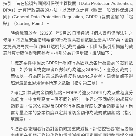
指引，旨在協調各國資料保護主管機關（Data Protection Authorities,
DPAs）計算行政罰鍰的方法，以及建立計算《歐盟一般資料保護規
則》(General Data Protection Regulation, GDPR )裁罰金額的「起
點」（Starting Point）。
時值我國於今（2023）年5月29日甫通過《個人資料保護法》之
修法，將違反安全措施義務的行為提高裁罰數額至最高1500萬，金額
之提高更需要一個明確且透明的定裁罰基準，因此該指引所揭露的裁
罰計算步驟值得我國參考。指引分為五個步驟，說明如下：
1.確定案件中違反GDPR行為的行為數以及各行為最高的裁罰數
額。如控管者或處理者以數個行為違反GDPR時，應分別裁罰；
而如以一行為因故意或過失違反數GDPR規定者，罰鍰總額不得
超過最嚴重違規情事所定之數額（指引第三章）。
2.確定計算裁罰金額的起點。EDPB將違反GDPR行為嚴重程度分
為低度、中度與高度三個不同的級別，並界定不同級別的起算金
額範圍，個案依照違反GDPR行為嚴重程度決定金額範圍後，尚
需考量企業的營業額度以定其確切金額作為裁罰數額起點（指引
第四章）。
3.控管者/處理者行為對金額的加重或減輕。評估控管者/處理者過
去或現在相關行為的作為加重或減輕的因素而相應調整罰鍰金額