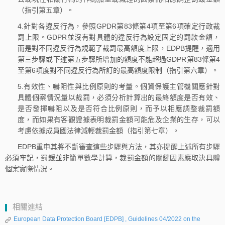
（指引第五章）。
4.針對各違反行為，參照GPDR第83條第4項至第6項確定行政裁
罰上限。GDPR並沒有對具體的違反行為設定固定的罰款金額，
而是對不同違反行為規範了裁罰最高額度上限，EDPB提醒，適用
第三步驟或下述第五步驟所增加的額度不能超過GDPR第83條第4
至第6項度對不同違反行為所訂的最高額度限制（指引第六章）。
5.有效性、嚇阻性與比例原則的考量。個資保護主管機關應針對
具體個案情況量以裁罰，必須分析計算出的最終額度是否有效、
是否發揮嚇阻以及是否符合比例原則，而予以相應調整裁罰額
度，而如果有客觀證據表明裁罰金額可能危及企業的生存，可以
考慮依據成員國法律減輕裁罰金額（指引第七章）。
EDPB重申其將不斷審查這些步驟與方法，其亦提醒上述所有步驟
必須牢記，罰鍰並非簡單數學計算，裁罰金額的關鍵因素應取決具體
個案實際情況。
相關連結
European Data Protection Board [EDPB] , Guidelines 04/2022 on the