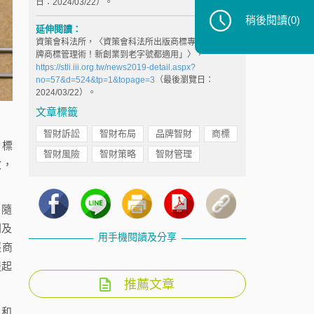
日：2024/03/22）。
稍後閱讀
(0)
延伸閱讀：
資策會科法所，〈資策會科法所出版商標專書「TOP品
牌商標管理術！新創業到老字號都適用」〉，
https://stli.iii.org.tw/news2019-detail.aspx?
no=57&d=524&tp=1&topage=3
（最後瀏覽日：
2024/03/22）。
文章標籤
智財訴訟
智財布局
品牌智財
商標
商標
智財風險
智財策略
智財管理
效，
，隨
判及
用手機閱讀及分享
張商
提起
推薦文章
」和