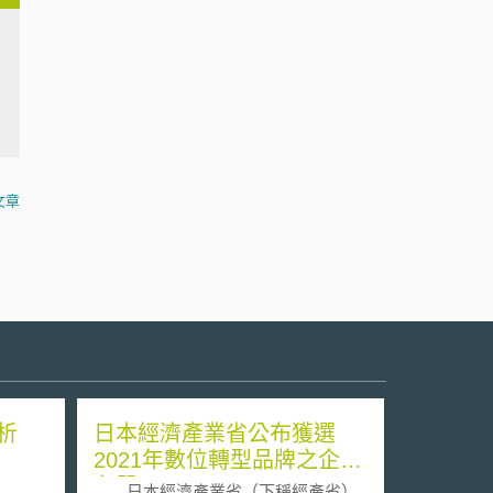
文章
析
日本經濟產業省公布獲選
2021年數位轉型品牌之企業
名單
日本經濟產業省（下稱經產省）