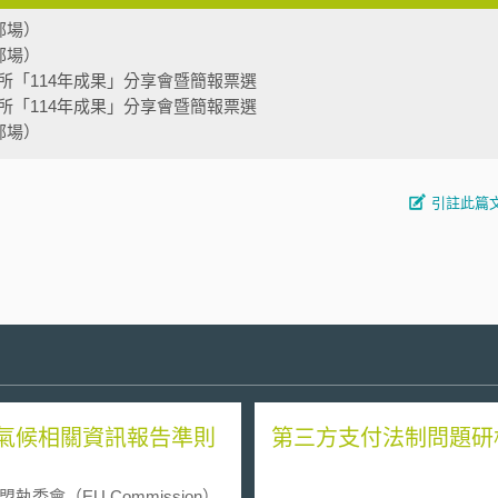
部場）
部場）
所「114年成果」分享會暨簡報票選
所「114年成果」分享會暨簡報票選
部場）
引註此篇
氣候相關資訊報告準則
第三方支付法制問題研
委會（EU Commission）