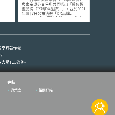
與東京證券交易所共同選出「數位轉
型品牌（下稱DX品牌）」，並於2021
年6月7日公布獲選「DX品牌
2021」、「DX關注企業2021」的企
業名單。獲選的企業不僅導入優良的
資訊系統、活用數據，並以數位技術
為基礎的創新商業模式及管理方法勇
於挑戰變革，預期能將數位技術發揮
到最大的作用。 DX品牌評價的
項目包含企業的願景、商業模式、經
片享有著作權
營策略、數位技術策略實施成果與重
?
要成果指標的公開共享、公司治理。
為了加強鼓勵企業推動數位轉型，經
大學TLO為例-
產省與東京證券交易所從獲選「DX品
牌2021」的企業名單中，再選出「DX
大賞企業」，作為數位時代的領導企
業。另外，今年度針對因應新冠肺炎
連結
採取優良數位技術對策的企業，又特
別選出「數位×新冠肺炎對策企
資策會
相關連結
業」。 DX品牌即為舊有的「進
攻IT管理品牌」。「進攻IT管理品
牌」是經產省於2015年至2019年，為
了促進日本企業在IT上的運用，與東
京證券交易所共同選出積極運用IT的