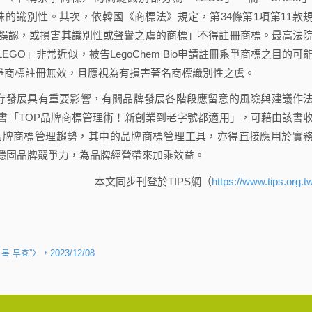
殊的識別性。其次，依韓國《商標法》規定，第34條第1項第11款
誤認，或損害其識別性或聲譽之虞的商標」不得註冊商標。最高法
O」非常近似，被告LegoChem Bio申請註冊系爭商標之目的可
系爭商標註冊無效，且應視為有損害著名商標識別性之虞。
存發展具有重要影響，有關品牌發展各階段應留意的風險與建議作
書「TOP品牌商標管理術！新創業到老字號都適用」，可藉由該書
品牌商標管理趨勢，其中的品牌商標管理工具，亦得直接應用於實
穩固品牌競爭力，為品牌經營帶來加乘效益。
本文同步刊登於TIPS網（
https://www.tips.org.t
 무효”〉，2023/12/08