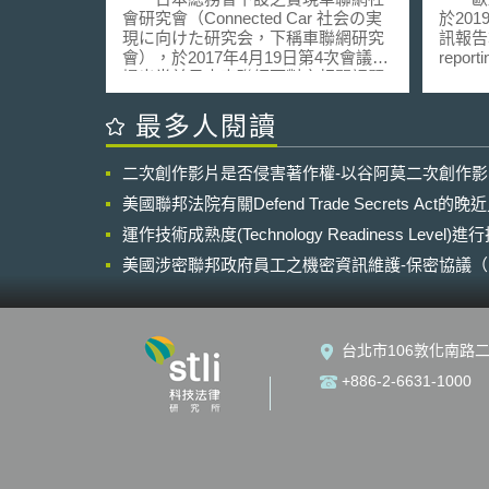
會研究會（Connected Car 社会の実
於20
現に向けた研究会，下稱車聯網研究
訊報告準
會），於2017年4月19日第4次會議中
reporti
提出當前日本車聯網面對之相關課題
Info
及策略目標。至目前為止日本智慧型
201
運輸系統（Intelligent Transportation
畫」（Act
最多人閱讀
System）各自已發展出道路交通資訊
fin
通信系統（Vehicle Information and
完整的
二次創作影片是否侵害著作權-以谷阿莫二次創作
Communication System，簡稱
及氣候
VICS）、電子收費系統（Electronic
人與融
美國聯邦法院有關Defend Trade Secrets Act
Toll Collection System，簡稱
以進行
ETC）、雷達防追撞（ﾚｰﾀﾞｰ）等不
運作技術成熟度(Technology Readiness Level)
友善氣
同通訊技術，自動駕駛則發展至初期
於企業
美國涉密聯邦政府員工之機密資訊維護-保密協議（Non-disc
階段。日本當前發展中面臨其企業國
在20
NDA）之使用
際競爭力確保與強化、持續友善環境
訊報告指
之可能性、高齡化及勞動生產力人口
Report
減少等問題。希望透過國家開發之系
要求擁
台北市106敦化南路二
統及國際服務方式，利用交通資訊通
必須揭
信系統實現最佳的交通狀態，在人口
聯；為
+886-2-6631-1000
稀少之地區利用無人駕駛系統，使駕
遵循的
駛不足之問題得以解決，對當地之購
5月7
物及交通上可以加以協助。車聯網研
（Guide
究會設定之4大目標為： 零交通事故
Rep
之社會 確保人之行動自由 便利、快
關資訊