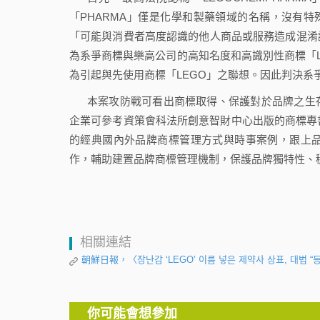
「PHARMA」僅是化學和製藥領域的名稱，沒有特
「可能與消費者高度認識的他人商品或服務造成混淆
為系爭商標與樂高公司的高知名度和高識別性商標「LEG
為引起與先使用商標「LEGO」之聯想。因此判決
本案攻防戰可看出商標取得、保護對於品牌之生
企業可參考資策會科法所創意智財中心出版的商標專
的經典國內外品牌商標管理方式與時事案例，跟上
作，輔助建置品牌商標管理機制，保護品牌獨特性、
相關連結
朝鮮日報，〈장난감 ‘LEGO’ 이름 넣은 제약사 상표, 대법 “등록
你可能會想參加