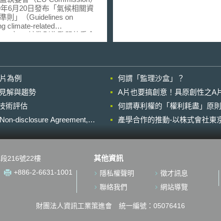
19年6月20日發布「氣候相關資
則」（Guidelines on
ng climate-related
rmation），該準則為歐盟執委會
8年3月通過的「永續金融行動計
ion plan on sustainable
ance ）之一部分，旨在促使企業更
揭露其活動對氣候之影響，以
影片為例
何謂「監理沙盒」？
變化對其業務之風險，讓投資
資機構獲有更全面的企業資訊
的晚近見解與趨勢
A片也要搞創意！具原創性之A
決策，同時引導市場資金轉向
進行技術評估
候之企業或商業模式。 關
何謂專利權的「權利耗盡」原則
氣候相關資訊之揭露，歐盟早
losure Agreement,
產學合作的推動-以株式會社東京
14年11月15日通過的「非財務資
令」（Non-Financial
ing Directive, 2014/95/EU）中
有500名以上員工的大型企業
其他資訊
段216號22樓
露其經營與氣候保護間之關
讓所有歐盟企業均有一致可資
+886-2-6631-1001
隱私權聲明
徵才訊息
揭露標準，執委會嗣於2017年
日發布「非財務資訊報告準則」
聯絡我們
網站導覽
lines on Non-Financial
orting）；而本次發布之「氣候相
財團法人資訊工業策進會 統一編號：05076416
報告準則」則是在2017年的