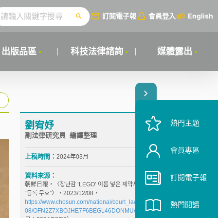
訂閱電子報
會員登入
English
出版品區
科技法律諮詢
媒體露出
熱門主題
劉宥妤
副法律研究員 編譯整理
會員專區
上稿時間：
2024年03月
資料來源：
訂閱電子報
朝鮮日報，〈장난감 ‘LEGO’ 이름 넣은 제약사 상표, 대법
“등록 무효”〉，2023/12/08，
https://www.chosun.com/national/court_law/2023/12/
熱門閱讀
08/OFN2Z7XBOJHE7F6BEGL46DONMU/
（最後瀏覽