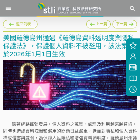
返回列表
上一篇
下一篇
美國羅德島州通過《羅德島資料透明度與隱私
保護法》，保護個人資料不被濫用，該法案將
於2026年1月1日生效
隨著網路蓬勃發展，個人資料之蒐集、處理及利用越來越普遍，
同時也造成資料洩漏和濫用的問題日益嚴重，進而對隱私和個人資料
構成侵害與威脅，為保障人民隱私和增強資料透明度，羅德島州州議