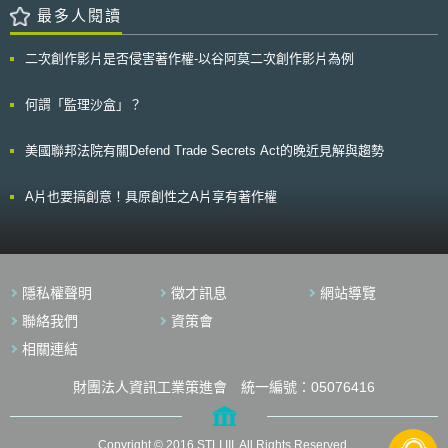
PMS SI），英國政府也打算在 2024 年引入相關立法，以加強醫材上市後的
等。 二、強化事故通報機制與設立豁免條款 本法要求於發現系統個資事故
將與企業共同合作尋求解決方案並創造就業機會。 (2)因應氣候變遷的綠色
最多人閱讀
監管要求。 2. 未來核心政策規劃 MHRA已選定數個醫材管理核心主題，並
並已通知受影響之當事人後，應於60日內向州檢察總長（Attorney
經濟：朝向低(零)碳排放量的社會前進，並制定一套適當的法律框架。 (3)數
預計從2024年上半年開始與利害關係人啟動相關討論會議，以利於2025年
General）提交書面通報，載明涉及之個人資料類別、事故性質、受影響人
位化轉型、智慧產業與新創公司：兩國將使中小企業進行數位化轉型的知識
後制定更詳細的施政草案。管理議題明確包含對植入式醫材的風險分類進行
二次創作影片是否侵害著作權-以谷阿莫二次創作影片為例
數、預估之財務損失、所採行之適當防護措施等必要內容。惟若事故影響人
交流，致力於支持中小企業數位化轉型進程；除此之外，為了實現長期的共
升級、增加醫材軟體的分類、加強對醫材之品質管理系統與加強技術文件、
數低於500名州民，或事故發生於徵信機構且影響人數未達1,000人，則可
同利益，善用彼此的相關研究，研究小組更進一步尋求雙方人力資源的合
推行專屬識別碼（Unique Device Identifiers, UDI）、更新臨床試驗施行措
免除向檢察總長通報之義務。 此外，本法明確規範，若特定機構已依據其
作，包含研究人員相互交流並鼓勵企業共同探索研發成果的商機。 (4)健康
何謂「監理沙盒」？
施、引入國際承認框架，使已獲得類似監管機構批准的醫材更快進入市場，
他法律，如《奧克拉荷馬州醫療資安保護法》（Oklahoma Hospital
與生命科學創新：確立完善的健康照護體系以及衛生系統不斷的重新評估與
以及促使英國對於醫材軟體網路安全等基本管理要求持續與歐盟接軌。 以
Cybersecurity Protection Act of 2023）或聯邦《健康保險可攜及責任法》
改革對兩國相互交流醫療保健模式是有助益的，兩國重視當前高齡化的社會
上施政規劃，反映出英國政府為確保民眾安全，欲持續加強醫材品質的風險
美國聯邦法院有關Defend Trade Secrets Act的晚近見解與趨勢
（Health Insurance Portability and Accountability Act of 1996）等履行相
照護，通過科技創新在健康、福利與預防醫學上達到E化保健與遠程保健等
管理力道，以及隨著搭載AI技術的智慧醫材在各國快速發展，英國政府有意
關通報義務，則視為已符合本法之要求。 三、民事裁罰 本法明定，民事罰
目標，藉由以病人為中心的醫療體系，更新社會醫療保健模式。
將此類的醫材朝向細緻化管理的布局。此外，英國於2020年脫歐後，歐盟
鍰之裁量將審酌事故規模、事故發生後組織之因應作為及是否履行事故通報
A片也要搞創意！具原創性之A片享有著作權
的醫療器材法規在英國已不再適用，故MHRA近年積極發布更適合英國體質
義務等因素而定，以確保裁量之比例原則。裁量情形說明如下： 1.若機構已
的醫材監管政策，以確保國內醫材市場保持國際競爭力，也避免醫材供應鏈
採行適當防護措施且依法進行事故通報者，得免除民事責任； 2.若未採取適
發生短缺之情形。
當防護措施，惟仍依規定完成事故通報者，則須負擔實際損害賠償責任並處
以最高75,000美元罰鍰； 3.未落實適當防護措施與事故通報法定義務者，
最高處以150,000美元罰鍰。 參、事件評析 本次修法可見奧克拉荷馬州就
隱私權聲明
徵才訊息
網站導覽
數位時代資安威脅所採行之積極因應作為，其修正重點包含：擴充個人資料
之定義並明定適當防護措施之內容，俾利降低企業法遵成本及法律適用之不
聯絡我們
資策會
確定性；強化事故通報機制並設置合理豁免條款，以確保資訊透明度；於罰
相關連結
則規範中明定民事罰鍰之裁量，應審酌事故規模及是否履行事故通報義務等
因素，以符合比例原則。 有鑑於本法修正後所課予之法定義務，建議企業
應採行下列因應措施：(1)全面盤點所保有之個人資料，尤應注意新增納管
財團法人資訊工業策進會 統一編號：05076416
之電子識別碼及生物特徵等資料；(2)檢視並強化現有防護機制，確保符合
適當防護措施之要求；(3)建立標準化通報應變程序；(4)強化教育訓練。此
外，企業宜定期檢視法規動態，以確保持續符合法規要求。 [1] Bill
Copyright © 2016 STLI,III. All Rights Reserved.