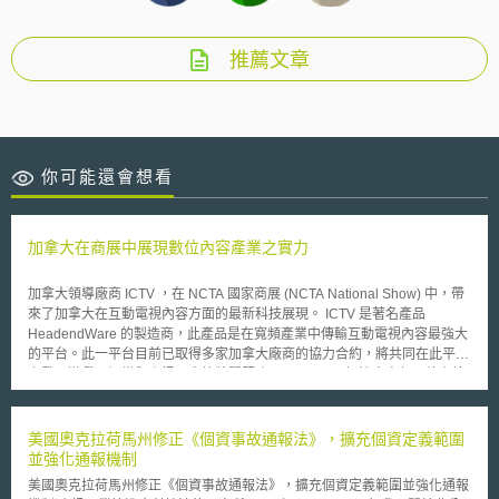
推薦文章
你可能還會想看
加拿大在商展中展現數位內容產業之實力
加拿大領導廠商 ICTV ，在 NCTA 國家商展 (NCTA National Show) 中，帶
來了加拿大在互動電視內容方面的最新科技展現。 ICTV 是著名產品
HeadendWare 的製造商，此產品是在寬頻產業中傳輸互動電視內容最強大
的平台。此一平台目前已取得多家加拿大廠商的協力合約，將共同在此平台
上發展遊戲、娛樂與資訊內容等將關服務。 ICTV 解決方案部門的主管
表示，加拿大確實是在互動數位內容方面的技術領先國家，並且正持續吸引
更多的廠商與其合作。確實，加拿大的科技產業在全球屬領先地位，過去國
內廠商對於新科技的注意力，大都放在美國、歐洲及日韓等國，或許，對加
美國奧克拉荷馬州修正《個資事故通報法》，擴充個資定義範圍
拿大進行更深入的關心與瞭解，可以挖掘到更多的報寶藏。
並強化通報機制
美國奧克拉荷馬州修正《個資事故通報法》，擴充個資定義範圍並強化通報