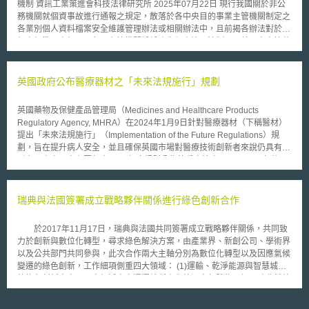
機制 資訊工業策進會科技法律研究所 2025年07月22日 現行我國關於非公
務機關就個資事故進行通報之規定，散落於各中央目的事業主管機關制定之
各業別個人資料檔案安全維護管理辦法或相關辦法中，且前揭各辦法對於通
報之標準不盡相同。各國主管機關紛紛強化個資治理法制，而美國奧克拉荷
馬州修正關於個人資料定義、適當防護措施及個資事故通報機制等事項，以
建立更完善之規範。 壹、事件摘要 美國奧克拉荷馬州議會業於2025年5月
20日通過第626號法案（Senate Bill 626）[1]，修正《個資事故通報法》
英國政府公布醫療器材之「未來法規施行」規劃
（Security Breach Notification Act）[2]，其目的係為補充現行治理規範之
不足，修正重點涵蓋：擴充法定用詞之定義，針對「個人資料」（Personal
英國藥物及保健產品管理局（Medicines and Healthcare Products
Information）與「適當防護措施」（Reasonable Safeguards）等條文予以
Regulatory Agency, MHRA）在2024年1月9日針對醫療器材（下稱醫材）
補充與增列；強化個資事故（Breach of the security of a system）之通報機
提出「未來法規施行」（Implementation of the Future Regulations）規
制與設立豁免條款，並釐清與其他法規間之適用關係；以及修訂違法情事之
劃，旨在提升病人安全，並且確保英國市場對醫療技術創新者來說仍具有吸
民事裁罰。此外，本次修法亦明定，若機構或個人已採取適當防護措施，得
引力。本次內容主要包含2024年度規劃公告的重大法案，以及2025年後預
作為民事訴訟中之抗辯理由。本法將自2026年1月1日起正式生效，並適用
計實施的核心政策，以下節錄相關說明： 1.預計於2024年實施的法規及政
於自該日起所發現、判定或通報之個資事故，相關單位應即早進行法遵準
策 MHRA擬定了幾個重要法規及政策的公告時程表，主要包含名為「AI-
備，以確保制度落實。 貳、修法重點 本次修法主要包含三大核心面向，簡
Airlock」的監理沙盒 （AI-Airlock regulatory sandbox）及數則醫材軟體監
瑞典與法國簽署成立戰略夥伴關係進行綠色創新合作
要說明如下： 一、擴充法定用詞之定義 （一）個人資料 於現行法規對個人
管指引，主題有「醫材開發地圖的優良機器學習實踐」（Good machine
資料之定義下，再增加新資料類別： 1.與驗證碼、存取碼或密碼結合使用
learning practice for medical device development mapping）、「人工智
時，可用以登入特定個人金融帳戶之專屬電子識別碼（Electronic
於2017年11月17日，瑞典與法國共同簽署成立戰略夥伴關係，共同致
慧醫材開發和部署的最佳實踐」（AI as a Medical Device(AIaMD)
Identifier）或路由代碼（Routing Code）； 2.用以辨識特定自然人之獨特
力於創新與數位化轉型，尋求綠色解決方案，由產業界、新創公司、學術界
development and deployment best practice）及「資料驅動醫材軟體的研
生物特徵資料，例如指紋、視網膜或虹膜影像，或其他具體實體或數位形式
以及公共部門共同參與，此次合作兩大主軸分別為數位化轉型以及因應氣候
究、發展及治理」Data-driven SaMD research, development and
之生物辨識資料。 （二）適當防護措施 適當防護措施係指，為確保個人資
變遷的綠色創新，工作細項側重四大領域： (1)運輸、乾淨能源與智慧城市
governance）；另外，因應世界貿易組織（World Trade Organization,
料安全而考量組織或機構之規模、產業別、以及保有之個資類別與數量所制
的綠色創新方案：以大幅減少交通運輸所產生的溫室氣體為目標，瑞典希望
WTO）於2023月7月26日發佈的 《上市後監督要求之行政立法性文件草
定之政策及作業實務。此概念包括但不限於：進行風險評估、建立技術面及
相較於2010年，至2030年時至少減少國內運輸排放量百分之七十(不包括航
案》（draft Post-market Surveillance Requirements Statutory Instrument,
實體面之多層次保護機制、對人員實施教育訓練，及建立個資事故應變計畫
空)，法國則宣布希望至2040年前能結束出售以化石燃料運行的汽車，兩國