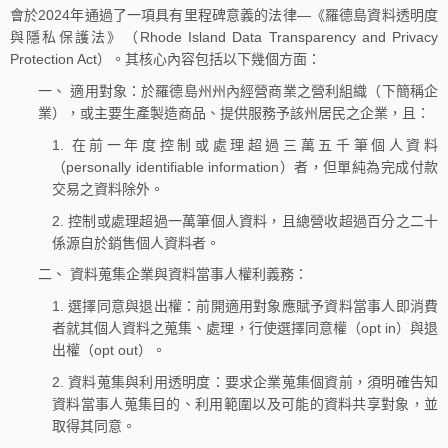
會於2024年通過了一項具有里程碑意義的法律—《羅德島資料透明度
與隱私保護法》（Rhode Island Data Transparency and Privacy
Protection Act）。其核心內容包括以下幾個方面：
一、 適用對象：於羅德島州州內經營商業之營利組織（下簡稱企
業），或主要生產製造商品、提供服務予該州居民之企業，且：
1. 在前一年度控制或處理超過三萬五千筆個人資料
（personally identifiable information）者，但單純為完成付款
交易之資料除外。
2. 控制或處理超過一萬筆個人資料，且總營收超過百分之二十
係源自於銷售個人資料者。
二、 資料蒐集企業與資料當事人權利義務：
1. 選擇同意與退出權：前開適用對象應賦予資料當事人即消費
者就其個人資料之蒐集、處理，行使選擇同意權（opt in）與退
出權（opt out）。
2. 資料蒐集與利用透明度：要求企業蒐集個資前，須明確告知
資料當事人蒐集目的、利用範圍以及可能的資料共享對象，並
取得其同意。