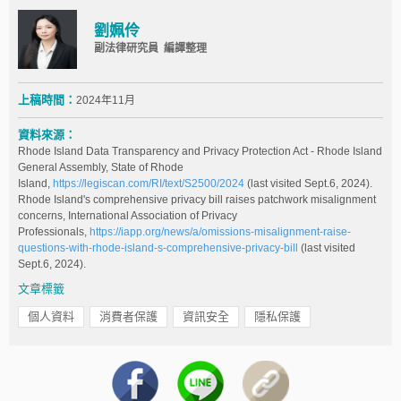
劉姵伶
副法律研究員 編譯整理
上稿時間：
2024年11月
資料來源：
Rhode Island Data Transparency and Privacy Protection Act - Rhode Island
General Assembly, State of Rhode
Island,
https://legiscan.com/RI/text/S2500/2024
(last visited Sept.6, 2024).
Rhode Island's comprehensive privacy bill raises patchwork misalignment
concerns, International Association of Privacy
Professionals,
https://iapp.org/news/a/omissions-misalignment-raise-
questions-with-rhode-island-s-comprehensive-privacy-bill
(last visited
Sept.6, 2024).
文章標籤
個人資料
消費者保護
資訊安全
隱私保護