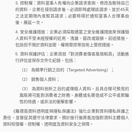
3. 控制權：資料當事人有權向企業請求查詢、修改及刪除自己
的資料，企業在接到請求後，必須即時處理該請求，並於45天
之法定期限內准駁其請求；必要時得於通知當事人合理事由
後，展延一次。
4. 安全維護措施：企業必須採取適當之安全維護措施來保護個
人資料不受未經授權的近用、洩漏、竄改或毀損。前述措施，
包括但不限於資料加密、權限管控等技術上管控措施。
5. 資料保護評估：企業須就「對消費者傷害風險較高」活動進
行評估並保存文件化紀錄，包括：
（1） 為精準行銷之目的（Targeted Advertising）；
（2） 銷售個人資料；
（3） 為資料剖析之目的處理個人資料，且具合理可預見的
風險將可能對消費者之財務、身體或名譽造成不公平或欺騙
性的待遇，或非法的衝擊影響。
《羅德島資料透明度與隱私保護法》強化企業對資料隱私保護之
責任，並督促其遵守法律要求。預計施行後將能加強對資料主體個人
資料知情權、控制權、透明度及資料安全之保障。