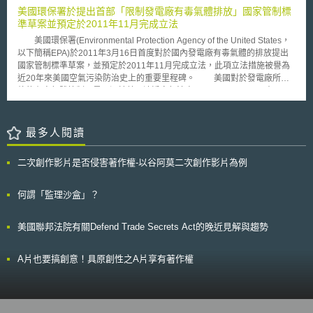
前，相關主管機關將不受理任何申報項目。 中國截至目前為止，尚未
導，加速達成科技發展的目標。此可觀察美國《紐約洲商業孵化器與新創熱
導此事件時，於文中提供Hyperlink(lånkat från hemsidan till YouTube)，使
美國環保署於提出首部「限制發電廠有毒氣體排放」國家管制標
針對幹細胞技術之臨床實驗或應用做成法規或政策，僅適用一般性藥品法
點支持法案》，[14]受孵化器輔導的新創公司，在個人所得稅、銷售與使用
讀者能連結到YouTube上之該則影片。本案原告主張並無授權上傳YouTube
準草案並預定於2011年11月完成立法
規，相較於國際間先進國家屬相對鬆散。中國衛生部及食品藥品監管局於近
稅務、公司特許經營權的稅務上，具有利益。另，中國大陸對於重點發展的
影片，也無允許被告在其網路報導得以提供Hyperlink連接至YouTube網站
日做成之通知文件顯示了中國政府開始對於幹細胞臨床實驗及應用之規範面
美國環保署(Environmental Protection Agency of the United States，
產業和專案，亦設有減稅、免稅等規定，[15]以提升科技發展。稅務上的優
影片，以此要求L’Avenir新聞網站負擔侵害其公眾傳輸權之責任。 瑞典
向有所重視，針對其後續衍生之管理規範值得我們持續追蹤關切。
以下簡稱EPA)於2011年3月16日首度對於國內發電廠有毒氣體的排放提出
惠，已不再限於研發，而擴大及於「整體研發的過程」。 綜上所論，
Attunda地方法院引用歐盟法院於2016/09/08GS Media, C-160/15案中關於
國家管制標準草案，並預定於2011年11月完成立法，此項立法措施被譽為
台灣政府為推動新創產業的發展，提供稅務上的優惠，以提升研發成果市場
Hyperlink判決見解，認定若超連結之內容有權利人合法授權，Hyperlink行
近20年來美國空氣污染防治史上的重要里程碑。 美國對於發電廠所排
競爭力。若為加速科學研究的效率，或可參考美國、中國大陸以孵化器協助
為固無侵權可言，但若連結之內容未受權利人合法授權時，需先判定行為人
放的有害氣體管制，最早源於美國清淨空氣法案(The Clean Air Act)在1990
新創公司達成研發目標，制訂稅務優惠規範與接受輔導的要件等。 [1] 本條
是否是以營利為目的；若為肯定，則推定行為人明知其內容違法、
年要求EPA加強對於發電廠排放之汞（mercury）等有毒氣體之管制，而國
例第23條。 [2] 本條例第24條。 [3] 本條例第25條。 [4] 科學園區保稅業務
Hyperlink行為構成公眾傳輸行為，但行為人可舉證推翻，證明其不知內容
會亦要求其須於2004年底以前提出國家管制標準。然而EPA於2005年正式
管理辦法。 [5] 如中小企業發展條例、產業創新條例、生技新藥產業發展條
違法而未構成侵權。本案由於超連結內容是未經由原告授權，且瑞典
公告「清靜空氣除汞管制規則（the Clean Air Mercury Rule，以下簡稱
最多人閱讀
例。 [6] 產業創新條例第10條。 [7] 產業創新條例第10條之1。 [8] 產業創新
Attunda法院認定L’Avenir新聞網站以營利為目的使用Hyperlink，於網站無
CAMR規則）」時，卻將燃煤電廠排放汞排除於管制名單外，引發紐澤西等
條例第12條之1。 [9] 產業創新條例第12條之2。 [10] 產業創新條例第19條
法證明不知內容非法情況下，因此判定被告構成侵權。 瑞典法院所引
14個州政府與相關環保團體的抗議，並對EPA提起聯邦訴訟。2008年2月8
之1。 [11] 產業創新條例第23條之1、第23條之2、第23條之3。 [12] 生技新
用的歐盟判決引起諸多批評，論者有謂超連結功能是網路運作基礎之一，該
二次創作影片是否侵害著作權-以谷阿莫二次創作影片為例
日聯邦上訴法院作出判決，除指出EPA對於發電廠空污之認定前後矛盾外，
藥產業發展條例第5條、第6條、第7條。 [13] 中小企業發展條例第4章：第
判決認為以營利目的使用即應推定對內容違法有明知，不僅「營利目的」此
更認定其在未發現有新事證下擅自將發電廠所排放之空氣污染自CAMR管制
33條至第36條之3。 [14] New York State Department of Taxation and
一條件之內涵為何，需待後續更多判決個案方可確定具體內容；而且造成所
名單中移除(delist)，已違背反清靜空氣法案之程序要求，故推翻CAMR規則
何謂「監理沙盒」？
Finance Taxpayer Guidance Division, New York State Business Incubator
有線上新聞網站擬使用超連結影片及內容、又無法得知內容是否有被合法授
之有效性。 此後，經過密集的聽證會與討論，EPA最終於2011年3月
and Innovation Hot Spot Support Act, Technical Memorandum TSB-M-
權時，必須承擔更大的侵權風險；因此產生的自我審查，將弱化網路之基本
16日正式提出「限制發電廠有毒氣體排放」的國家管制標準，對於發電廠所
14(1)C, (1)I, (2)S, at 1-6 (March 7, 2014),
運作功能，且使言論自由及通訊自由受到侵害。
美國聯邦法院有關Defend Trade Secrets Act的晚近見解與趨勢
排放的汞、砷（arsenic）、鉻（chromium）、鎳（nickel）及其他酸性或
URL:http://www.wnyincubators.com/content/Innovation%20Hot%20Spot%20
有毒氣體加以管制，並要求電廠必須採用污染控制技術以減少製造量。
(last visited：December 18, 2019). [15] 《中華人民共和國企業所得稅法》
後京都議定書時代中，各國無不致力於新興能源替代方案之提出，惟於
第4章「稅收優惠」：第25條至第36條(2008年修正)。
A片也要搞創意！具原創性之A片享有著作權
新興能源研發應用前的過渡期間仍需仰賴傳統發電技術，美國為解決傳統火
力發電對於環境及人體健康所造成的傷害，提出首部國家管制標準草案，其
後續對於該國能源結構可能產生何種影響，值得注意。