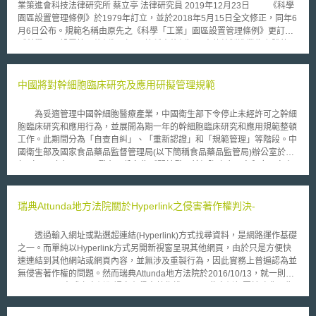
業策進會科技法律研究所 蔡立亭 法律研究員 2019年12月23日 《科學
園區設置管理條例》於1979年訂立，並於2018年5月15日全文修正，同年6
月6日公布。規範名稱由原先之《科學「工業」園區設置管理條例》更訂為
《科學園區設置管理條例》（以下簡稱本條例），由傳統製造業為主體的思
維，轉化為引進多元科學技術。 為鼓勵多元科技產業進入園區，本條
例設有租稅優惠之規定，若自國外進口機器、設備、材料等，則可免徵進口
稅、貨物稅、營業稅；外銷產品或勞務時，不僅營業稅的稅率為零，亦免徵
中國將對幹細胞臨床研究及應用研擬管理規範
貨物稅。[1]另外，尚有承租土地租金之減免；[2]以及輸出入貨品，若申請簽
證、核准，則可免辦輸出入許可證。[3]在子法上，亦有園區進出口貨品保稅
為妥適管理中國幹細胞醫療產業，中國衛生部下令停止未經許可之幹細
之規範。[4]申言之，進入園區的事業，仍須有實體的物件產出，方能適用本
胞臨床研究和應用行為，並展開為期一年的幹細胞臨床研究和應用規範整頓
條例中的優惠。此仍偏屬於以工業的思維，規範園區內的產業，針對無實體
工作。此期間分為「自查自糾」、「重新認證」和「規範管理」等階段。中
產出的業者，如以大數據分析、服務為導向的新創事業，則不適用目前相關
國衛生部及國家食品藥品監督管理局(以下簡稱食品藥品監管局)辦公室於今
的租稅優惠。 在其他規範，[5]亦有輔助產業發展之租稅優惠。立於推
年（2012年）1月6日發布一份名為《關於發展幹細胞臨床研究和應用自查
動產業創新的基礎，針對遵守環境保護、勞工、食品安全衛生規範的企業；
自糾工作的通知》之部門規章，明白揭示於「自查自糾」階段各省、自治區
[6]或投資之全新智慧機械係供自行使用；[7]或於其自行研發之智慧財產權取
及直轄市之衛生廳局及食品藥品監督管理局應如何辦理。 該通知中要
得之收益範圍內讓與、授權，[8]均得抵減課徵所得稅。另，學術或研究機構
求全國各級各類從事幹細胞臨床研究及應用之醫療機構及相關研究單位應依
瑞典Attunda地方法院關於Hyperlink之侵害著作權判決-
自行研發，[9]或員工取得獎酬股份的基礎給付，[10]亦均得選擇免課徵所得
照《藥物臨床實驗質量管理規範》及《醫療技術臨床應用管理辦法》之規範
稅。創業投資事業，[11]亦享有相關之租稅優惠。並尚有為生技新藥產業的
進行自查自糾工作，如實總結並填寫幹細胞臨床研究和應用自查情況調查
升級，而在人才培訓、研究、發展的投資，可抵減營利事業所得稅。[12]針
透過輸入網址或點選超連結(Hyperlink)方式找尋資料，是網路運作基礎
表，報告已完成或刻正進行之幹細胞臨床研究和應用活動；另外一方面，中
對中小企業對土地之使用、研發實驗、以智慧財產作價的股票、保留盈餘、
之一。而單純以Hyperlink方式另開新視窗呈現其他網頁，由於只是方便快
國衛生部及食品藥品監管局及各省、自治區及直轄市將分別組成工作領導小
增僱員工，[13]亦設有租稅優惠。現行的稅務規範，已不再侷限於空間或實
速連結到其他網站或網頁內容，並無涉及重製行為，因此實務上普遍認為並
組及工作組，制定自查自糾工作方案。針對尚未經批准之幹細胞臨床研究和
體物，而有以鼓勵「研發」為主體。換言之，新創產業研發的各個階段，仍
無侵害著作權的問題。然而瑞典Attunda地方法院於2016/10/13，就一則使
應用，於通知文件中明白揭示應予停止；已經批准者，亦不得任意變更臨床
須以各自的技術、資金、人力形成研發成果，若能以政府的資源協助產品開
用Hyperlink方式之案例卻認定有侵害著作權。 此案例起因於瑞典原告
試驗方案，或自行變更為醫療機構收費項目。值得注意者，為整頓對幹細胞
發的過程，應可強化新創產業既有的研發基礎。 提供新創產業稅務上
Jonsson在非洲Zambezi河上，拍攝到高空彈跳發生意外之影片，後該影片
臨床研究及應用之管理，並研擬符合國內需求之管理機制，直至今年7月1日
的支持，不僅可以直接補助新創業者的方式，亦可藉由鼓勵新創業者接受輔
未得原告同意遭他人上傳至YouTube網站。被告比利時L’Avenir新聞網站報