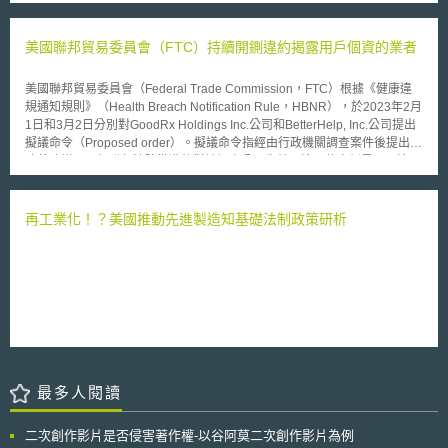
國目前的成就有限，已成功上市而來源於德國的生技藥品，並不多見
的有效性、以及公開演算法的類型、開發原因、與操作過程的監控方式。
（2005年德國核准通過的140項新有效成分中，僅有6項由德國公司所研
官方期望接下來能廣納相關人員的建議，以增進此指引在產業運作上的
發）。另一方面，德國擁有全歐洲最多的生技公司數目，這些生技公司每年
美國聯邦貿易委員會（FTC）持續開鍘違約揭露用戶個資的業者
適用性，並預期於2018年12月公布更新的版本。
從事相當多的研發活動，但其與製藥公司卻甚少主動合作。為加強生技產業
與製藥產業的連結與合作，德國聯邦教育與研究部（Bundesministerium für
美國聯邦貿易委員會（Federal Trade Commission，FTC）根據《健康違
Bildung und Forschung, BMBF）新近提出了新補助政策－「生技製藥之策
規通知規則》（Health Breach Notification Rule，HBNR），於2023年2月
略性競爭」（Strategiewettbewerb BioPharma），企圖為德國重新贏回世
1日和3月2日分別對GoodRx Holdings Inc.公司和BetterHelp, Inc.公司提出
界藥局（Apotheke der Welt）的美名。 這個新的策略規劃所訴求的對
擬議命令（Proposed order）。擬議命令指經由行政機關調查案件後提出的
象，是由主要來自於學術界的生技公司與傳統的製藥產業界所成立的合作團
改善建議，且經聯邦法院批准後對被調查公司生效。這兩件案例是FTC於
隊，而以企業型態經營者（Unternehmerisch geführte Konsortien aus
2021年後擴大《健康違規通知規則》適用範圍從傳統的健康產業及於網路
Wissenschaft und Wirtschaft ）。BMBF希望透過鼓勵建立這樣的合作關
行業後的首次執法。GoodRx Holdings Inc.公司提供藥物資訊平台與折扣訊
係，讓這些合作參與者提出各種有助於以更有效率的方法研發醫藥品的新策
息；而BetterHelp, Inc.公司提供遠距醫療服務。兩者在2017到2020年間均
再工業化！？美國推動先進製造知基礎法制政策研析
略性概念或創意（Ideen für neuartige strategische Konzepte vorzulegen,
向他們的消費者聲明，將妥善保護所蒐集之個資，然而卻轉手將取得個資揭
die die Entwicklung von Medikamenten effizienter machen），以填補生
露給Facebook、Snapchat和Google等第三方公司，用來進行目標式廣告的
技製藥產業價值創造鏈中的漏洞。所謂的價值創造鏈，指從實驗室的研究、
投放。 FTC對GoodRx的擬議命令要求其停止向第三方揭露使用者的個人資
醫院的投入、到醫藥品的製造、甚至是最後端的藥局等各生技製藥研發乃至
料，並處以支付150萬美元的罰鍰。對BetterHelp, Inc.的命令除要求其停止
製造使用所不可缺的各重要環節。 由德國的這項新補助政策可以看
共享使用者的個人資料外，更要求BetterHelp, Inc.向網站的使用者進行退
出，在生技製藥領域，德國政府的補助方向已不再侷限於傳統的技術能力的
款，退款總額上限高達780萬美元。FTC在擬議命令中建議：涉及敏感性健
提升，反而是如何串連整個產業鏈以發揮價值創造的最大效益，為此一補助
康資料的事業負責人，除了需要重新檢視目前持有資料的隱私和安全性外，
新政策的最大特色。由於補助的目的是在實現價值創造，因此補助去進行價
最好能建立一套完整的資料管理流程。流程包括對當事人充分說明蒐集利用
值開發與規劃的醫藥技術項目，也沒有特別限定，反而是希望可以涵蓋所有
目的、取得當事人完整的知情同意、制定完整的個人資料管理及保存銷毀程
可能的醫藥技術領域，因此包括抗癌藥物與治療神經系統方面疾病的藥物研
最多人閱讀
序、限制員工對資料的存取權限等等。最後也最重要的是要「信守承諾」，
發、開發新的疫苗或疾病診斷用的生物標記、以及如何建構臨床研究的新基
這兩個案例中的業者都是違反了自己當初對使用者的承諾，最終才導致被處
礎架構（der Aufbau neuartiger Infrastrukturen für klinische Studien）等，
罰的結果。
二次創作影片是否侵害著作權-以谷阿莫二次創作影片為例
均屬BMBF徵求創意的範圍。 經BMBF邀集由國際專家組成的評選委員