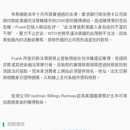
布希總統去年十月所簽署通過的法律，要求銀行與信用卡公司拒
絕付款給美國司法管轄權外約2300家的賭博網站，造成賭博業的空前
危機。Frank在個人網站批評，〝此法律是對美國人身自由的不當的
干預〞。壓力不止於此，WTO也稍早議決美國的此限制不合法，因為
某些國內的活動如賽馬，排除外國的公司而形成差別的對待。
Frank 所提的新法案將禁止發執照給任何涉嫌違反賭博、洗錢與
詐欺或其他金融法等罪行者，且執照的審理與取得將透過財政部防制
洗錢法的協助。而未來消費者上網站必須提供姓名、地址、出生日期
與相關身分證明號碼，以和線上支付系統作資料核對。
投資公司Friedman Billings Ramsay認為美國國庫預計五年可增
加兩億美金的賭博稅收。
相關連結