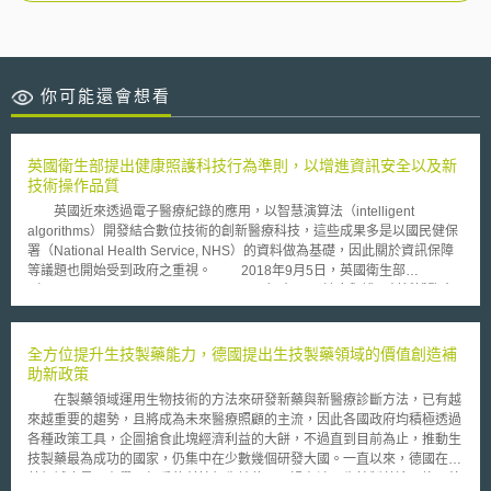
你可能還會想看
英國衛生部提出健康照護科技行為準則，以增進資訊安全以及新
技術操作品質
英國近來透過電子醫療紀錄的應用，以智慧演算法（intelligent
algorithms）開發結合數位技術的創新醫療科技，這些成果多是以國民健保
署（National Health Service, NHS）的資料做為基礎，因此關於資訊保障
等議題也開始受到政府之重視。 2018年9月5日，英國衛生部
（Department of Health and Social Care）在NHS健康與護理創新博覽會
（NHS Health and Care Innovation Expo Conference 2018）中公布「以
資料導向的健康照護科技之行為準則」（Code of Conduct for Data-driven
Health and Care Technology）。此準則主要鼓勵研發公司在設計產品時，
全方位提升生技製藥能力，德國提出生技製藥領域的價值創造補
將患者的資訊安全以及新技術的操作品質列入考量。 此行為準則的目
助新政策
的主要在於改善整體研發環境，內容包含十項原則，分別為：界定使用者、
在製藥領域運用生物技術的方法來研發新藥與新醫療診斷方法，已有越
界定價值（value proposition）、對使用的資料保持合理（fair）、透明
來越重要的趨勢，且將成為未來醫療照顧的主流，因此各國政府均積極透過
（transparent）以及當責（accountable）的立場、符合一般資料保護規則
各種政策工具，企圖搶食此塊經濟利益的大餅，不過直到目前為止，推動生
（General Data Protection Regulation, GDPR）的資料最小化原則（data
技製藥最為成功的國家，仍集中在少數幾個研發大國。一直以來，德國在製
minimisation principle）、利用公開之標準、公開被使用的資料以及演算法
藥領域也是居有舉足輕重的科技領先地位，不過在涉及生技製藥這一塊，德
的極限、在設計中內建合適的安全性設定、界定商業策略、展示技術使用上