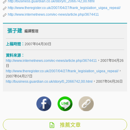
http://business.guardian.co.uk/story/0,,2066742,00.html
http://www.theregister.co.uk/2007/04/27/frank_legislation_uigea_repeal/
http://www.internetnews.com/ec-news/article.php/3674411
張子建
編譯整理
上稿時間：
2007年04月30日
資料來源：
http://www.internetnews.com/ec-news/article.php/3674411
，2007年04月26
日
http://www.theregister.co.uk/2007/04/27/frank_legislation_uigea_repeal/
，
2007年04月27日
http://business.guardian.co.uk/story/0,,2066742,00.html
，2007年04月26日
推薦文章