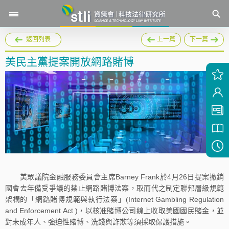
返回列表
上一篇
下一篇
美民主黨提案開放網路賭博
美眾議院金融服務委員會主席Barney Frank於4月26日提案撤銷
國會去年備受爭議的禁止網路賭博法案，取而代之制定聯邦層級規範
架構的「網路賭博規範與執行法案」(Internet Gambling Regulation
and Enforcement Act )，以核准賭博公司線上收取美國國民賭金，並
對未成年人、強迫性賭博、洗錢與詐欺等須採取保護措施。