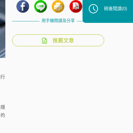
稍後閱讀
(0)
用手機閱讀及分享
推薦文章
施行
是隱
者的