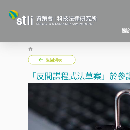
關
返回列表
「反間諜程式法草案」於參