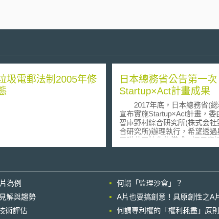
垃圾電郵法制2005年修
日本總務省公告第一次
態
Startup×Act計畫成果
2017年底，日本總務省(総
宣布實施Startup×Act計畫，
智庫野村綜合研究所(株式会社
合研究所)辦理執行，希望透過
團隊共同協作的模式，運用資
技(Information Communication
Technology, ICT)緩解日本
子化、都市防災、城鄉差距等
該計畫第一期已於2018年2月
影片為例
何謂「監理沙盒」？
畢，並於2018年3月8日在東
計畫成果發表會。根據日本總
的晚近見解與趨勢
A片也要搞創意！具原創性之A
聞稿表示，Startup×Act計畫
進行技術評估
何謂專利權的「權利耗盡」原則
國的新創駐進計畫(Startup in