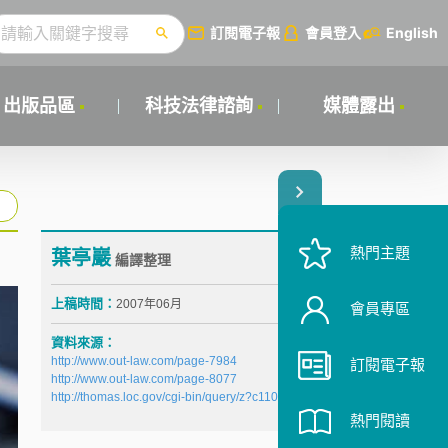
訂閱電子報
會員登入
English
出版品區
科技法律諮詢
媒體露出
熱門主題
葉亭巖
編譯整理
上稿時間：
2007年06月
會員專區
資料來源：
http://www.out-law.com/page-7984
訂閱電子報
http://www.out-law.com/page-8077
http://thomas.loc.gov/cgi-bin/query/z?c110:H.R.964:
熱門閱讀