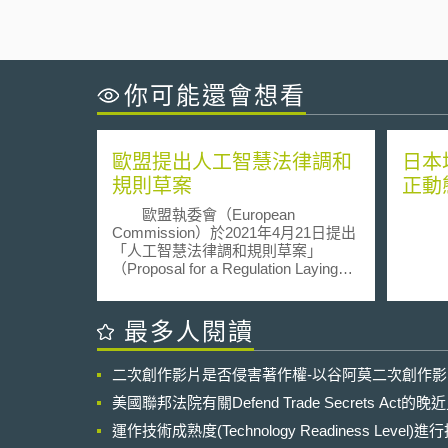
你可能還會想看
歐盟提出人工智慧法律調和
日本
規則草案
正動
歐盟執委會（European
Commission）於2021年4月21日提出
「人工智慧法律調和規則草案」
（Proposal for a Regulation Laying
Down Harmonised Rules on Artificial
Intelligence (Artificial Intelligence Act)
and Amending Certain Union
最多人閱讀
Legislative Acts）（簡稱AI規則草
案），旨在平衡「AI運用所帶來的優
二次創作影片是否侵害著作權-以谷阿莫二次創作
勢」與「AI對個人或社會所帶來的潛
在負面衝擊」，促使會員國在發展及
美國聯邦法院有關Defend Trade Secrets Act
運用AI時，能採取協調一致的態度及
方法，共同維護歐洲公民基本權利與
運作技術成熟度(Technology Readiness Level)