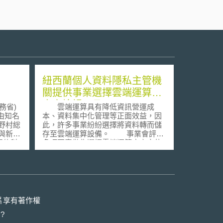
紐西蘭個人資料隱私主管機
關提供事業選擇雲端運算廠
商之檢視工具
務省)
雲端運算具有降低資訊營運成
委由知名
本、資料集中化管理等正面效益，因
野村総
此，許多事業紛紛選擇將資料轉而儲
與新創
存至雲端運算設備。 事業會評估
通信科
多項因素做為選擇雲端運算廠商之依
據，這些因素包含資料隱私防護程
高齡化、少
度、權限控管功能等。為提供事業更
問題。
有效率及精準地選擇雲端運算廠商，
執行完
紐西蘭個人資料隱私主管機關
京舉行了
（Privacy Commissioner）特別諮詢
務省新
及訪談了當地使用雲端運算的企業及
片享有著作權
是參考美
政府單位，彙整其所提供之經驗與意
?
見後，撰寫檢視雲端運算廠商之指導