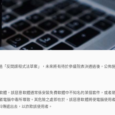
決通過「反間諜程式法草案」，未來將有待於參議院表決通過後，公佈
體，該惡意軟體通常係安裝免費軟體中不知名的某個套件，或者
者電腦中毒所導致。其危險之處即在於，該惡意軟體將使電腦使用
料傳遞出去，以詐欺該使用者。