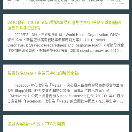
程式在用戶不知情的情況下，手機ID會發送給廠商；47%的應用程式會透露
用戶的所處位置，使得個人隱私蕩然無存。 加拿大當地的隱私法規要
求企業在追求創新及企業精神時必須將隱私保護納入考量；而在行動裝置應
用環境中，無論是開發商、服務供應商、應用平台或是廣告商，只要有接觸
WHO發布《2019‑nCoV戰略準備和應對方案》呼籲全球加速研
用戶個人資訊之可能，就有遵守法規之義務。但考量App這樣一個嶄新又快
發創新以對抗疫情
速發展的科技生態，在實踐隱私保護精神之初可能會面臨到新的衝擊與挑
2020年2月3日，世界衛生組織（World Health Organization, WHO）
戰。因此，加拿大隱私權主管機關（Office of the Privacy Commissioner of
發布《2019新型冠狀病毒戰略準備和應對方案》（2019 Novel
Canada，簡稱OPC）乃會同加拿大境內的阿爾伯特及不列顛哥倫比亞兩省
Coronavirus: Strategic Preparedness and Response Plan），呼籲全球合
各自之地方主管機關（其分別為Office of the Information & Privacy
作以加速研發創新，對抗新型冠狀病毒（2019 novel coronavirus, 2019-
Commissioner of Alberta及Office of the Information & Privacy
nCoV）。WHO提出的戰略目標包含六大項：限制人與人間的傳播防止疫情
Commissioner for British Columbia）撰寫指導文件，希望能提供當地App
擴散、盡速發現並隔離以便提供患者最佳照護、查明並減少動物來源的傳
開發供應商建議方案。 該項建議方案促使行動軟體開發供應商在設計
播、加速診斷治療和疫苗開發、傳達重要且正確的風險與事件資訊、透過合
與開發App應用程式時必須顧及使用者隱私之保護，並提供協助方式與預防
作夥伴關係減少疫情對社會經濟影響。而WHO設立的戰略目標，可以透過
臉書改名Meta，宣告元宇宙的時代來臨
原則，提高使用者隱私受保護之程度；除必須使用清晰且易懂之方式告知用
以下方式實現：（1）加速建立國際協調方案，透過現有機制及合作夥伴關
戶的個人資料將進行何種用途外，在使用者下載前亦應告知被蒐集之資料類
係提升防疫戰略、技術及業務支持。（2）擴大各國家的災難準備與緊急應
別及原因、資料儲存位置或地點、資料分享之可能及其原因、資料保存之期
Facebook宣布改名為「Meta」，決心投入巨額資金發展虛擬實境並研
變行動方案，包括加強準備、迅速發現、診斷並進行治療；在可行的情況下
限、及其他可能影響用戶隱私之事件；倘若廠商必須變更隱私政策與規定，
發相關app提供用戶社交會面和辦公場所，藉此定位自己為元宇宙
發現並追蹤感染者；強化醫療機構中的感染預防及控制；實施旅行者的健康
則應使用明確易懂之方式事先通知所有使用者了解進行何項變更，以強化用
（Metaverse）公司。臉書創辦人Mark Zuckerberg在今（2021）年10月28
管理措施；提升人民對疫情風險認識、減少社區交流風險等。（3）加速對
戶隱私與個人資料保護意識。
日宣告將「Facebook」改名為「Meta」的公開信中提及，在元宇宙中，您
2019‑nCoV的研究及創新，優先推動快速篩檢追蹤與擴大研發創新規模、
幾乎能做到所有能想像到的事情，與朋友和家人聚會、工作、學習、購物等
開發候選療法、疫苗及診斷方法，確保醫療資源的公平可用性。藉由防疫標
行為。 元宇宙這名詞是如此新穎，以至於沒有一個被普遍接受的定
準化流程與知識平台的建立，促進並匯集學界合作的研究成果。 另
義。它被認為是網路的未來。由臉書創辦人上述的公開信可以得知，元宇宙
外，WHO在本戰略中明列出八大衡量指標，用以評估各國因應2019-nCoV
是個讓使用者能身歷其境且包羅萬象的世界，將超脫電玩與娛樂而進入工作
遊戲內容標示不實，FTC將開罰
的計畫準備與成效，以便WHO能與政府合作，共同改善全球防疫系統。該
和商業的領域。現實生活中一切的行為幾乎都可以在元宇宙中進行，也因
八大指標分別為：流行病學症狀分析與疫情規模判斷能力、戰略準備及預算