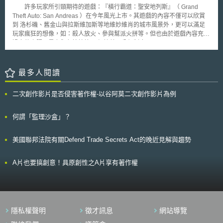
此，現實世界的法律問題，也可能發生在元宇宙中，進而影響法律秩序。
管理計畫、防疫物資供應程度、研究開發與臨床實驗比例、國家公共衛生系
許多玩家所引頸期待的遊戲：『橫行霸道：聖安地列斯』（ Grand
隨著區塊鏈和加密貨幣這類科技被廣泛採用，在元宇宙或Web3.0這樣
統疫情準備能力、建構檢驗與快篩的即時通報系統、完善診斷流程與安全隔
Theft Auto: San Andreas ）在今年風光上市。其遊戲的內容不僅可以欣賞
的虛擬空間經營公司、買賣持有商品將順勢發展而來。財產的標記化
離措施、疫情報告與資訊分享機制等。
到 洛杉磯、舊金山與拉斯維加斯等地維妙維肖的城市風景外，更可以滿足
（tokenization）也意味著任何實體或虛擬物的所有權可以被認證，也在無
玩家瘋狂的想像，如：殺人放火、參與幫派火拼等。但也由於遊戲內容充斥
法竄改的帳本擁有權限碼，使得虛擬世界的交易更可靠。 非同質化代
過多的血腥、暴力與色情情節， 根據美國分級制度 Entertainment Software
幣（Non-Fungible Tokens，下稱NFTs）是近來彰顯所有權的新興表現方
Rating Board （ ESRB ）的分類，本遊戲應該是屬於「只限成人（ AO,
式，這將會在元宇宙的經濟體系中扮演重要角色。所有因契約、租約而來的
Adults Only ）」，不過本遊戲在說明書上只有標示 M （ Mature ）等級，
財產將被標記化，使人們有可能在Opensea這樣的平台購買數位土地、數位
意指適合十七歲以上的人購買。 Rockstar 公司的行動違反廠商自律以及欺
最多人閱讀
房產或者任何其他的數位虛擬物品，且一樣能證明所有權。可以說，數位財
騙消費者。對 FTC 來說，這是非常嚴重的問題， FTC 並且警告 Rockstar
產標記化將對法律業產生最大影響。元宇宙將很有可能發展出一個數位城
公司須對產品重新包裝並標示，如不改善，將處以高額的罰款
市，使消費者們能在數位世界購買土地，在土地上面建造房屋且將透過
二次創作影片是否侵害著作權-以谷阿莫二次創作影片為例
NFTs把房子放滿藝術品。消費者們可以好好裝扮自己在元宇宙內的分身，
買電影院或者演唱會的票。所有的商品和服務可以透過NFTs標示所有權的
何謂「監理沙盒」？
方式跟企業購買。 在元宇宙裡，交易行為將與現實世界一模一樣。財
產可以被交易、關係可以被建立，也可以成立公司，更會創造出智慧財產，
也會產生著作權的爭端，或者發生利用數位資產洗錢、逃漏稅等新型態的犯
美國聯邦法院有關Defend Trade Secrets Act的晚近見解與趨勢
罪，但元宇宙中的行為人與現實世界行為人不一定有明確連結，使得執法機
關更難以追查，甚至產生管轄權之衝突。在元宇宙中存在和營運的公司也如
A片也要搞創意！具原創性之A片享有著作權
同現實世界一樣，需要法律專家和保險制度降低他們的風險。 元宇宙
對法律產業和監管機構帶來的影響是多方面的。Facebook，或者說改名後
的Meta，有意激發世人對元宇宙的討論以及關注元宇宙的發展，而律師們
和法律事務所也必須熟稔於這個領域，以應付那些即將要投入這項產業的客
戶們。
隱私權聲明
徵才訊息
網站導覽